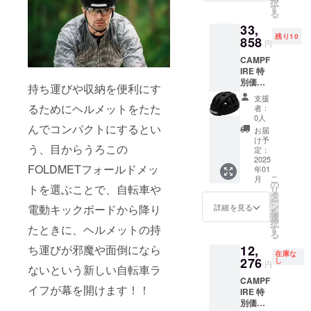
択
円
す
る
→23,76
33,
0円
残り10
【プロ
858
円
ジェク
CAMPF
ト期間
IRE 特
中で
別価格
あって
持ち運びや収納を便利にす
43%OF
もご支
支援
F
援ごと
るためにヘルメットをたた
者：
FOLDM
にリ
0人
ET
んでコンパクトにするとい
ターン
お届
フォー
を発送
け予
う、目からうろこの
ルド
させて
定：
メッ
2025
いただ
FOLDMETフォールドメッ
年01
ト ３
きま
こ
月
セット
す】
の
トを選ぶことで、自転車や
リ
一般販
タ
ー
売価格
ン
詳細を見る
電動キックボードから降り
を
59,400
選
択
円
たときに、ヘルメットの持
す
る
→33,85
ち運びが邪魔や面倒になら
12,
8円
在庫な
【プロ
276
し
円
ないという新しい自転車ラ
ジェク
CAMPF
ト期間
イフが幕を開けます！！
IRE 特
中で
別価格
あって