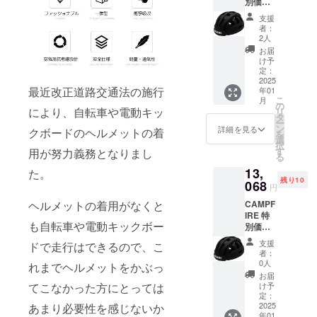
別価格
36%OF
支援
F
者：
FOLDM
2人
ET
お届
フォー
け予
ルド
定：
メッ
2025
最近改正道路交通法の施行
年01
ト 1
こ
月
セット
の
により、自転車や電動キッ
リ
一般販
タ
ー
売価格
ン
詳細を見る
クボードのヘルメットの着
を
19,800
選
択
円
す
用が努力義務となりまし
る
→12,67
13,
2円
た。
残り10
【プロ
068
円
ジェク
ヘルメットの着用がなくと
CAMPF
ト期間
IRE 特
中で
も自転車や電動キックボー
別価格
あって
34%OF
もご支
支援
ドで走行はできるので、こ
F
援ごと
者：
FOLDM
にリ
0人
れまでヘルメットをかぶっ
ET
ターン
お届
フォー
を発送
てこなかった方にとっては
け予
ルド
させて
定：
メッ
2025
あまり必要性を感じないか
いただ
年01