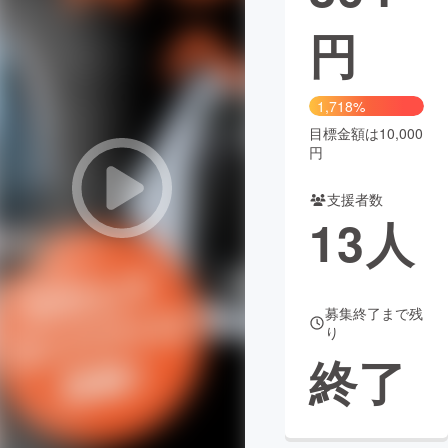
円
まちづくり・地域活性化
CAMPFIRE for Social Good
CAMPFIRE Creation
1,718%
CAMPFIREふるさと納税
machi-ya
コミュニティ
目標金額は10,000
円
支援者数
13
人
募集終了まで残
り
終了