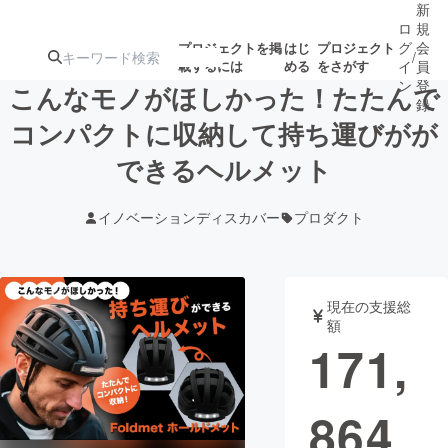
新
ロ
規
グ
会
プロジェクトを掲
はじ
プロジェクト
/
載するには
める
をさがす
イ
員
ン
登
こんなモノがほしかった！たたんで
録
コンパクトに収納して持ち運びがが
できるヘルメット
人気のプロ
注目のリ
注目の新着プロ
募集終了が近いプ
もうすぐ公開
ジェクト
ターン
ジェクト
ロジェクト
されます
イノベーションディスカバー
プロダクト
アート・写真
音楽
現在の支援総
テクノロジー・ガジェット
ゲーム・サ
額
171,
映像・映画
書籍・雑誌
864
ビジネス・起業
チャレンジ