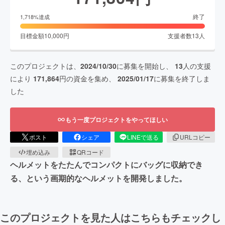
終了
1,718
%達成
目標金額
10,000
円
支援者数
13
人
このプロジェクトは、
2024/10/30
に募集を開始し、
13
人の支援
により
171,864
円の資金を集め、
2025/01/17
に募集を終了しま
した
もう一度プロジェクトをやってほしい
ポスト
シェア
LINEで送る
URLコピー
埋め込み
QRコード
ヘルメットをたたんでコンパクトにバッグに収納でき
る、という画期的なヘルメットを開発しました。
このプロジェクトを見た人はこちらもチェックし