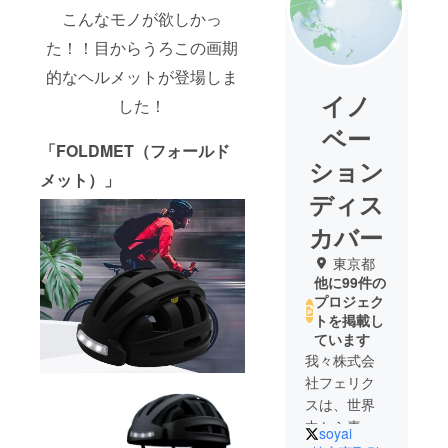
こんなモノが欲しかっ
た！！目からうろこの画期
的なヘルメットが登場しま
イノ
した！
ベー
「FOLDMET（フォールド
ション
メット）」
ディス
カバー
東京都
他に99件の
プロジェク
トを掲載し
ています
我々株式会
社フェリク
スは、世界
中から素晴
soyai
らしい製品