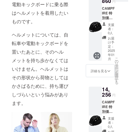
860
円
電動キックボードに乗る際
ジェク
CAMPF
ト期間
はヘルメットを着用したい
IRE 特
中で
別価格
あって
ものです。
30%OF
もご支
支援
F
援ごと
者：
FOLDM
にリ
0人
ヘルメットについては、自
ET
ターン
お届
フォー
を発送
転車や電動キックボードを
け予
ルド
させて
定：
メッ
2025
置いたあとに、そのヘル
いただ
年01
ト 1
きま
こ
月
メットを持ち歩かなくては
セット
す】
の
リ
一般販
タ
いけません。ヘルメットは
ー
売価格
ン
詳細を見る
を
19,800
選
その形状から荷物としては
択
円
す
る
→13,86
かさばるために、持ち運び
14,
0円
【プロ
256
しづらいという悩みがあり
円
ジェク
CAMPF
ます。
ト期間
IRE 特
中で
別価格
あって
28%OF
もご支
支援
F
援ごと
者：
FOLDM
にリ
0人
ET
ターン
お届