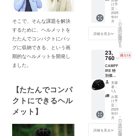
フォー
を発送
け予
ルド
させて
定：
メッ
2025
いただ
年01
ト 1
きま
そこで、そんな課題を解決
こ
月
セット
す】
の
リ
一般販
タ
するために、ヘルメットを
ー
売価格
ン
詳細を見る
を
19,800
たたんでコンパクトにバッ
選
択
円
す
る
グに収納できる、という画
→14,25
23,
6円
期的なヘルメットを開発し
残り19
【プロ
760
円
ジェク
ました。
CAMPF
ト期間
IRE 特
中で
別価格
あって
40%OF
もご支
支援
F
援ごと
【たたんでコンパ
者：
FOLDM
にリ
1人
ET
ターン
お届
クトにできるヘル
フォー
を発送
け予
ルド
させて
定：
メット】
メッ
2025
いただ
年01
ト ２
きま
こ
月
セット
す】
の
リ
一般販
タ
ー
売価格
ン
詳細を見る
を
39,600
選