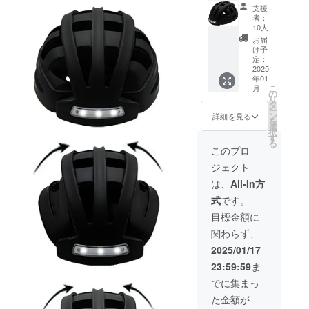
38%OF
もご支
支援
F
援ごと
者：
FOLDM
にリ
10人
ET
ターン
お届
フォー
を発送
け予
ルド
させて
定：
メッ
2025
いただ
年01
ト 1
きま
こ
月
セット
す】
の
リ
一般販
タ
ー
売価格
ン
詳細を見る
を
19,800
選
択
円
す
る
→12,27
このプロ
6円
ジェクト
【プロ
ジェク
は、
All-In方
ト期間
式
です。
中で
あって
目標金額に
もご支
関わらず、
援ごと
にリ
2025/01/17
ターン
23:59:59
ま
を発送
させて
でに集まっ
いただ
た金額が
きま