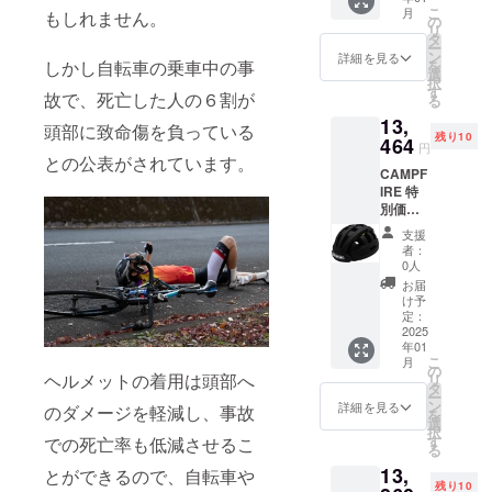
ト 1
きま
こ
月
もしれません。
セット
す】
の
リ
一般販
タ
ー
売価格
ン
詳細を見る
しかし自転車の乗車中の事
を
19,800
選
択
円
す
故で、死亡した人の６割が
る
→13,06
13,
8円
頭部に致命傷を負っている
残り10
【プロ
464
円
ジェク
との公表がされています。
CAMPF
ト期間
IRE 特
中で
別価格
あって
32%OF
もご支
支援
F
援ごと
者：
FOLDM
にリ
0人
ET
ターン
お届
フォー
を発送
け予
ルド
させて
定：
メッ
2025
いただ
年01
ト 1
きま
こ
月
セット
す】
の
ヘルメットの着用は頭部へ
リ
一般販
タ
ー
売価格
ン
詳細を見る
のダメージを軽減し、事故
を
19,800
選
択
円
す
での死亡率も低減させるこ
る
→13,46
13,
4円
とができるので、自転車や
残り10
【プロ