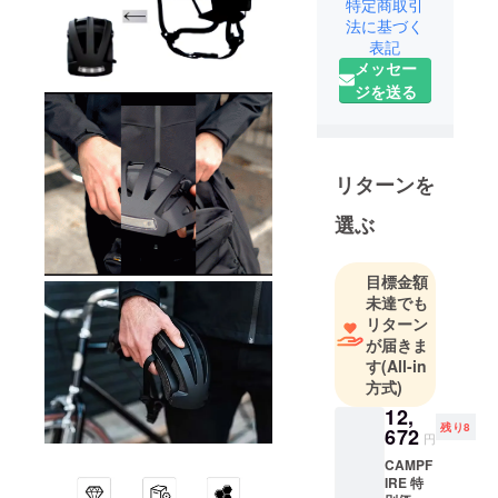
特定商取引
を探した
法に基づく
表記
り、人々の
メッセー
生活に役に
ジを送る
立つ製品の
開発をして
います。
リターンを
我々が日本
に出す製品
選ぶ
が役に立っ
た、とみな
目標金額
さまに喜ん
未達でも
でいただれ
リターン
ば本望で
が届きま
す
(All-in
す。
方式)
12,
残り8
672
円
CAMPF
IRE 特