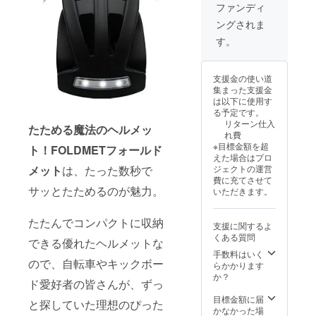
す】
ファンディ
ングされま
す。
支援金の使い道
集まった支援金
は以下に使用す
る予定です。
リターン仕入
たためる魔法のヘルメッ
れ費
※目標金額を超
ト！FOLDMETフォールド
えた場合はプロ
メット
は、たった数秒で
ジェクトの運営
費に充てさせて
サッとたためるのが魅力。
いただきます。
たたんでコンパクトに収納
支援に関するよ
くある質問
できる優れたヘルメットな
手数料はいく
ので、自転車やキックボー
らかかります
か？
ド愛好者の皆さんが、ずっ
目標金額に届
と探していた理想のぴった
かなかった場