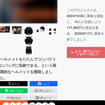
このプロジェクトは、
2024/10/30
に募集を開始
し、
13
人の支援により
171,864
円の資金を集
め、
2025/01/17
に募集を
終了しました
もう一度プロジェク
トをやってほしい
ヘルメットをたたんでコンパクト
にバッグに収納できる、という画
期的なヘルメットを開発しまし
た。
ポスト
シェア
LINEで送る
URLコピー
埋め込み
QRコード