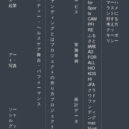
ァ
ー
マーハ
for
起業
テ
ン
ビ
ラスメ
Spor
ィ
デ
ス
ントに
ts
ー
ィ
対する
CAM
・
ン
考え方
PFI
ヘ
グ
クッ
RE
ル
と
キーポ
ふる
ス
は
リシー
さと
ケ
プ
実
納税
ア
ロ
施
AD
アー
舞
ジ
事
FOR
ト・
台
ェ
例
ALL
写真
・
ク
HIO
パ
ト
KOS
フ
の
HI
ォ
作
JFA
ー
り
クラ
マ
方
ウド
ン
プ
統
ファ
ス
ロ
計
ン
ソー
ジ
デ
ディ
シャ
ェ
ー
ング
ル
ク
タ
mac
グッ
ト
hi-ya