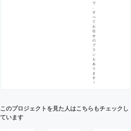
で
、
す
べ
て
お
任
せ
の
プ
ラ
ン
も
あ
り
ま
す
！
このプロジェクトを見た人はこちらもチェックし
ています