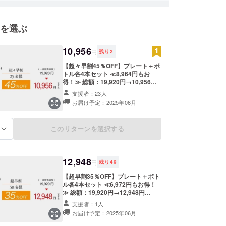
き、キャンプで焚火をしながらお酒を飲んでいた
を選ぶ
た薪が作る焚火の香りとお酒が絶妙にマリアー
言葉では表せないような心地よさがそこにあることに
10,956
した。
円
残り
2
【超々早割45％OFF】プレート＋ボ
トル各4本セット ≪8,964円もお
よさをいつでも体感できるキットがあれば、林業や
得！≫ 総額：19,920円→10,956円
関わる人も、全国のお酒好きさんも、一緒にワクワ
(45%OFF) ・プレート＋ボトル 各
支援者：23人
商品になるのではないか。
4本 ※皆様のご支援により量産効率
お届け予定：2025年06月
が向上した場合、正規販売価格が販
売予定価格より下がる可能性もござ
いから、この「#酒ハック」が生まれました。
います。 ※デザイン・仕様は変更に
このリターンを選択する
る
なる可能性もございます。ご了承く
ださい。 ※ご注文状況、使用部材の
供給状況、製造工程上の都合等によ
り出荷時期が遅れる場合がありま
12,948
す。 ※税・送料込み
円
残り
49
【超早割35％OFF】プレート＋ボト
ル各4本セット ≪6,972円もお得！
≫ 総額：19,920円→12,948円
(35%OFF) ・プレート＋ボトル 各
支援者：1人
4本 ※皆様のご支援により量産効率
お届け予定：2025年06月
が向上した場合、正規販売価格が販
売予定価格より下がる可能性もござ