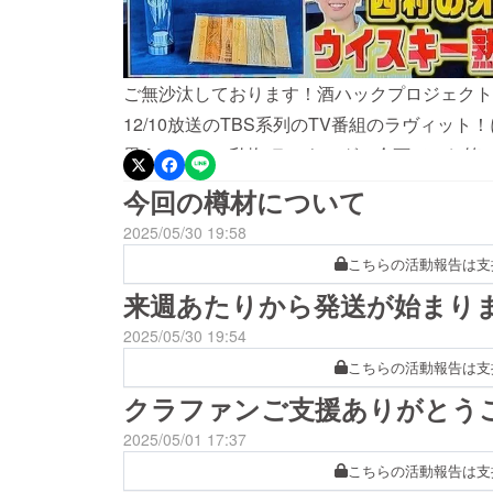
ご無沙汰しております！酒ハックプロジェクト
12/10放送のTBS系列のTV番組のラヴィッ
思うオシャレ私物”ランキングの企画で、お笑い
て、酒ハックをご紹介いただきました。数ある
今回の樽材について
たこと、そして全国放送の番組でこのような形
2025/05/30 19:58
同、本当に嬉しく思っております。ここまで来
こちらの活動報告は支
様のおかげです。2025年も末になりました
来週あたりから発送が始まり
ジェクトは順調に成長しています。今後も自宅
2025/05/30 19:54
の実現に向けて邁進してまいりますので、変わ
こちらの活動報告は支
クラファンご支援ありがとう
2025/05/01 17:37
こちらの活動報告は支