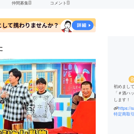
仲間募集
コメント
1
2
た
初めまし
「＃酒ハ
します！
https://
私は、静
特定商取
デザイナ
地元の天
を作りた