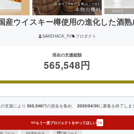
国産ウイスキー樽使用の進化した酒熟
SAKEHACK_PJ
プロダクト
現在の支援総額
565,548
円
人の支援により
565,548
円の資金を集め、
2025/04/30
に募集を終了しま
もう一度プロジェクトをやってほしい
16
RLコピー
埋め込み
QRコード