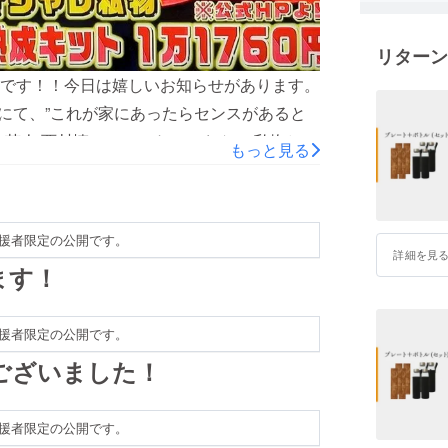
そんなと
リターン
際、拾っ
ジュ！ 
です！！今日は嬉しいお知らせがあります。
気付きま
ト！にて、”これが家にあったらセンスがあると
芸人 西村慎二（コットン）さん の私物とし
もっと見る
この心地
アイテムの中から酒ハックを選んでいただけ
酒造りに
クできる
で取り上げていただけたことを、関係者一
れたのはここで最初に支援してくださった皆
そんな思
援者限定の公開です。
が、数々の人に支えられ、おかげさまで当プロ
詳細を見
ます！
でお酒を熟成することが当たり前となる社会
らぬご支援をいただきますと幸いです。
援者限定の公開です。
ございました！
援者限定の公開です。