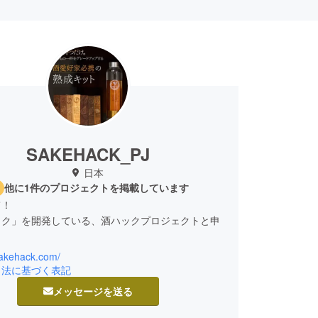
SAKEHACK_PJ
日本
他に1件のプロジェクトを掲載しています
て！
ック」を開発している、酒ハックプロジェクトと申
sakehack.com/
岡生まれのアウトドア好き、写真好きのプロダクト
引法に基づく表記
ーです。
メッセージを送る
竜杉を使って、大好きなお酒にまつわるプロダクト
いと思っていました。