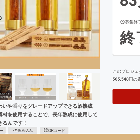
募集終
CAMPFIRE for Social Good
CAMPFIRE Creation
終
CAMPFIREふるさと納税
machi-ya
コミュニティ
このプロジェ
565,548
円の
わいや香りをグレードアップできる酒熟成
樽材を使用することで、長年熟成に使用して
きるんです！
ピー
埋め込み
QRコード