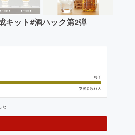
成キット#酒ハック第2弾
終了
支援者数
83
人
した