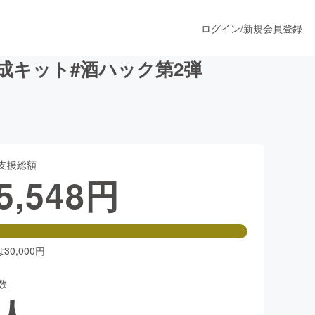
ログイン
/
新規会員登録
成キット#酒ハック第2弾
うすぐ公開されます
支援総額
プロダクト
5,548
円
ファッション
スポーツ
0,000円
数
ア
ソーシャルグッド
人