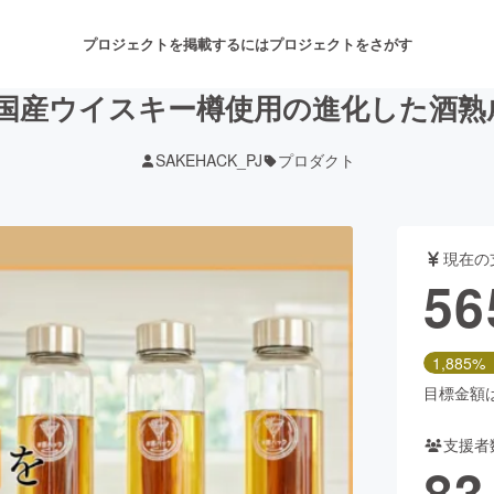
プロジェクトを掲載するには
プロジェクトをさがす
国産ウイスキー樽使用の進化した酒熟
SAKEHACK_PJ
プロダクト
注目のリターン
注目の新着プロジェクト
募集終了が近いプロジェクト
も
現在の
音楽
舞台・パフォーマンス
56
ゲーム・サービス開発
フード・飲食店
1,885%
書籍・雑誌出版
アニメ・漫画
目標金額は3
支援者
チャレンジ
ビューティー・ヘルスケ
83