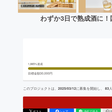
わずか3日で熟成酒に！
1,885
%達成
目標金額
30,000
円
このプロジェクトは、
2025/03/12
に募集を開始し、
83
ポスト
シェア
LINEで送る
U