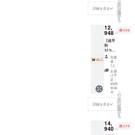
リ
19,920
タ
ー
円
ン
詳細を見る
そんなと
を
→10,95
選
択
き、キャン
6円
す
る
(45%OF
プで焚火を
12,
F) ・プ
しながらお
残り49
レート
948
円
＋ボト
酒を飲んで
【超早
ル 各4
いた際、
割
本 ※皆
拾った薪が
35％OF
様のご
F】プ
支援に
作る焚火の
支援
レート
より量
者：
香りとお酒
＋ボト
産効率
1人
ル各4本
が絶妙にマ
が向上
お届
セット
した場
け予
リアー
≪6,972
合、正
定：
ジュ！ 言葉
円もお
2025
規販売
年06
得！≫
価格が
では表せな
こ
月
総額：
販売予
の
いような心
リ
19,920
定価格
タ
ー
地よさがそ
円
より下
ン
詳細を見る
を
→12,94
がる可
選
こにあるこ
択
8円
能性も
す
とに気付き
る
(35%OF
ござい
14,
F) ・プ
ました。
ます。
残り75
レート
940
※デザイ
円
＋ボト
ン・仕