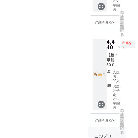
総額：
2025
可能性
給状
年06
5,920円
もござ
況、製
こ
月
→3,552
いま
の
造工程
リ
円
す。 ※
タ
上の都
ー
(40%OF
デザイ
ン
合等に
詳細を見る
を
F) ・ス
ン・仕
選
より出
択
ティッ
様は変
す
荷時期
る
ク × 4本
更にな
が遅れ
4,4
※皆様の
る可能
る場合
在庫な
ご支援
40
性もご
し
があり
円
により
ざいま
ます。
【超々
量産効
す。ご
※税・送
早割
率が向
了承く
料込み
50％OF
上した
ださ
F】ス
場合、
い。 ※
支援
ティッ
正規販
ご注文
者：
ク6本
売価格
状況、
25人
≪4,440
が販売
使用部
お届
円もお
予定価
材の供
け予
得！≫
格より
定：
給状
総額：
2025
下がる
況、製
年06
8,880円
可能性
造工程
こ
月
→4,440
もござ
の
上の都
リ
円
いま
タ
合等に
ー
(50%OF
す。 ※
ン
より出
詳細を見る
を
F) ・ス
デザイ
選
荷時期
択
ティッ
ン・仕
す
が遅れ
る
ク × 6本
様は変
る場合
このプロ