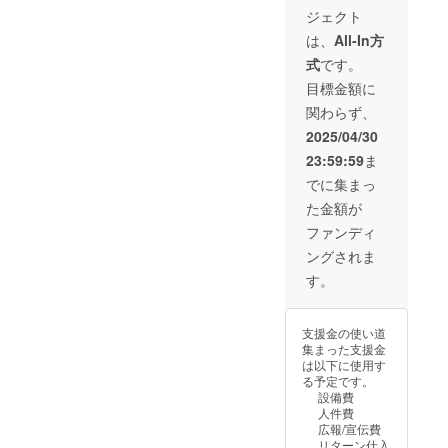
※皆様の
更にな
があり
ジェクト
ご支援
る可能
ます。
により
性もご
※税・送
は、
All-In方
量産効
ざいま
料込み
式
です。
率が向
す。ご
上した
了承く
目標金額に
場合、
ださ
関わらず、
正規販
い。 ※
売価格
ご注文
2025/04/30
が販売
状況、
23:59:59
ま
予定価
使用部
格より
材の供
でに集まっ
下がる
給状
た金額が
可能性
況、製
もござ
造工程
ファンディ
いま
上の都
ングされま
す。 ※
合等に
デザイ
より出
す。
ン・仕
荷時期
様は変
が遅れ
更にな
る場合
支援金の使い道
る可能
があり
集まった支援金
性もご
ます。
は以下に使用す
ざいま
※税・送
る予定です。
す。ご
料込み
設備費
了承く
人件費
ださ
広報/宣伝費
い。 ※
リターン仕入