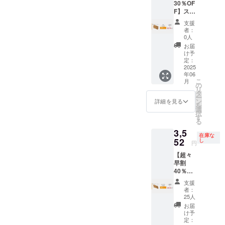
30％OF
率が向
了承く
ます。
F】ス
上した
ださ
ティッ
場合、
い。 ※
支援
ク6本
正規販
ご注文
者：
≪2,664
売価格
状況、
0人
円もお
が販売
使用部
お届
得！≫
予定価
材の供
け予
総額：
格より
定：
給状
8,880円
2025
下がる
況、製
年06
→6,216
可能性
造工程
こ
月
円
もござ
の
上の都
リ
(30%OF
いま
タ
合等に
ー
F) ・ス
す。 ※
ン
より出
詳細を見る
を
ティッ
デザイ
選
荷時期
択
ク × 6本
ン・仕
す
が遅れ
る
※皆様の
様は変
る場合
3,5
ご支援
更にな
があり
在庫な
により
52
る可能
し
ます。
円
量産効
性もご
※税・送
【超々
率が向
ざいま
料込み
早割
上した
す。ご
40％OF
場合、
了承く
F】ス
正規販
ださ
支援
ティッ
売価格
い。 ※
者：
ク4本
が販売
ご注文
25人
≪2,368
予定価
状況、
お届
円もお
格より
使用部
け予
得！≫
下がる
定：
材の供