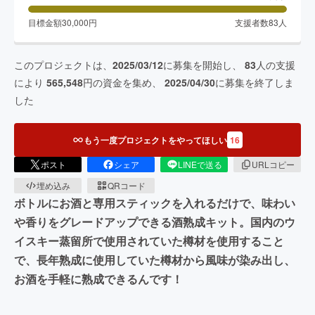
目標金額
30,000
円
支援者数
83
人
このプロジェクトは、
2025/03/12
に募集を開始し、
83
人の支援
により
565,548
円の資金を集め、
2025/04/30
に募集を終了しま
した
もう一度プロジェクトをやってほしい
16
ポスト
シェア
LINEで送る
URLコピー
埋め込み
QRコード
ボトルにお酒と専用スティックを入れるだけで、味わい
や香りをグレードアップできる酒熟成キット。国内のウ
イスキー蒸留所で使用されていた樽材を使用すること
で、長年熟成に使用していた樽材から風味が染み出し、
お酒を手軽に熟成できるんです！