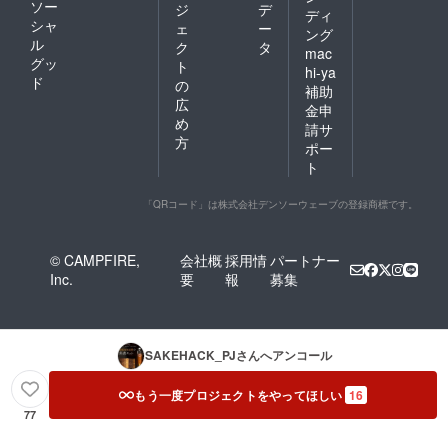
ソー
ジ
デ
ディ
シャ
ェ
ー
ング
ル
ク
タ
mac
グッ
ト
hi-ya
ド
の
補助
広
金申
め
請サ
方
ポー
ト
「QRコード」は株式会社デンソーウェーブの登録商標です。
© CAMPFIRE,
会社概
採用情
パートナー
Inc.
要
報
募集
SAKEHACK_PJ
さんへアンコール
もう一度プロジェクトをやってほしい
16
77