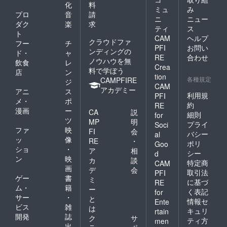
化
料
ミュ
み
プロ
音
請
ニ
ニュー
ダク
楽
求
ティ
ス
ト
CAM
ヘルプ
クラウドファ
フー
チ
PFI
お問い
ンディングの
ド・
ャ
RE
合わせ
ノウハウを無
飲食
レ
Crea
料で学ぼう
店
ン
tion
各種規定
CAMPFIRE
ジ
CAM
アカデミー
アニ
ス
利用規
PFI
メ・
ポ
約
RE
漫画
ー
CA
説
細則
for
ツ
MP
明
プライ
Soci
ファ
映
FI
会
バシー
al
ッ
像
RE
・
ポリ
Goo
ショ
・
ア
相
シー
d
ン
映
カ
談
特定商
CAM
画
デ
会
取引法
PFI
ゲー
書
ミ
に基づ
RE
ム・
籍
ー
く表記
for
サー
・
と
情報セ
Ente
ビス
雑
は
キュリ
rtain
開発
誌
ク
サ
ティ方
men
出