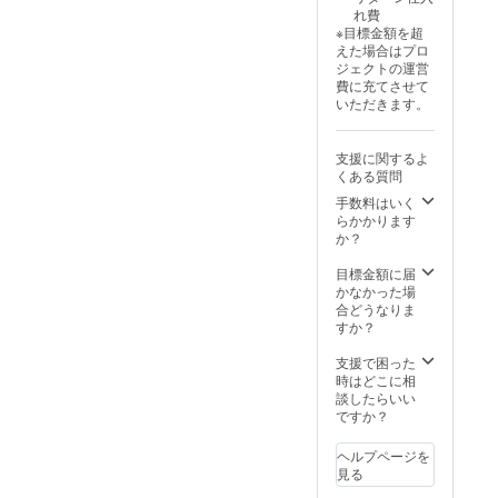
ご注文
れ費
状況、
※目標金額を超
使用部
えた場合はプロ
材の供
ジェクトの運営
給状
費に充てさせて
況、製
いただきます。
造工程
上の都
合等に
支援に関するよ
より出
くある質問
荷時期
が遅れ
手数料はいく
る場合
らかかります
があり
か？
ます。
※税・送
目標金額に届
料込み
かなかった場
合どうなりま
すか？
支援で困った
時はどこに相
談したらいい
ですか？
ヘルプページを
見る