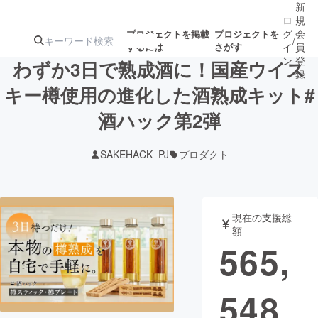
新
ロ
規
グ
会
プロジェクトを掲載
プロジェクトを
/
するには
さがす
イ
員
ン
登
わずか3日で熟成酒に！国産ウイス
録
キー樽使用の進化した酒熟成キット#
酒ハック第2弾
人気のプロ
注目のリ
注目の新着プロ
募集終了が近いプ
もうすぐ公開
ジェクト
ターン
ジェクト
ロジェクト
されます
SAKEHACK_PJ
プロダクト
アート・写真
音楽
現在の支援総
テクノロジー・ガジェット
ゲーム・サ
額
565,
映像・映画
書籍・雑誌
548
ビジネス・起業
チャレンジ