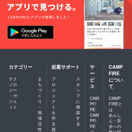
カテゴリー
起案サポート
サ
CAMP
ー
FIRE
テク
ま
プ
ス
ビ
につい
ノロ
ち
ロ
タ
ス
て
ジー
づ
ジ
ッ
・ガ
く
ェ
フ
CAM
CAMP
ジェ
り
ク
に
PFI
FIREと
ット
・
ト
相
RE
は
地
を
談
CAM
あんし
域
作
す
PFI
ん・安
活
る
る
RE
全への
性
資
コ
取り組