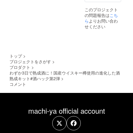
このプロジェクト
の問題報告は
こち
ら
よりお問い合わ
せください
トップ
>
プロジェクトをさがす
>
プロダクト
>
わずか3日で熟成酒に！国産ウイスキー樽使用の進化した酒
熟成キット#酒ハック第2弾
>
コメント
machi-ya official account