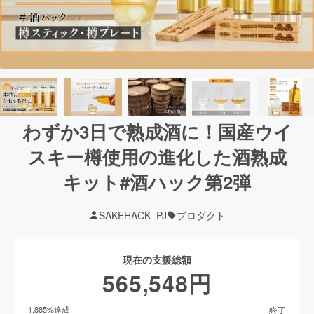
わずか3日で熟成酒に！国産ウイ
スキー樽使用の進化した酒熟成
キット#酒ハック第2弾
SAKEHACK_PJ
プロダクト
現在の支援総額
565,548
円
終了
1,885
%達成