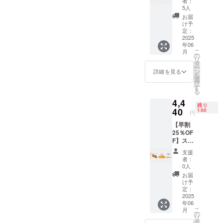
※税・送
者：
ク4本
が向上
す。ご
5人
料込み
≪2,072
した場
了承く
お届
円もお
合、正
ださ
け予
得！≫
規販売
定：
い。 ※
総額：
2025
価格が
ご注文
年06
5,920円
販売予
状況、
こ
月
→3,848
定価格
の
使用部
リ
円
より下
タ
材の供
ー
(35%OF
がる可
ン
給状
詳細を見る
を
F) ・ス
能性も
選
況、製
択
ティッ
ござい
す
造工程
る
ク × 4本
ます。
上の都
4,4
※皆様の
※デザイ
合等に
残り
ご支援
40
ン・仕
100
より出
円
により
様は変
荷時期
【早割
量産効
更にな
が遅れ
25％OF
率が向
る可能
る場合
F】ス
上した
性もご
があり
ティッ
場合、
ざいま
ます。
支援
ク4本
正規販
す。ご
※税・送
者：
≪1,480
売価格
了承く
0人
料込み
円もお
が販売
ださ
お届
得！≫
予定価
い。 ※
け予
総額：
格より
定：
ご注文
5,920円
2025
下がる
状況、
年06
→4,440
可能性
使用部
こ
月
円
もござ
の
材の供
リ
(25%OF
いま
タ
給状