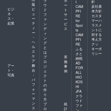
ラ
ポ
針
t
版
ウ
ー
反社基
CAM
ビジ
ビ
ド
ト
本方針
PFI
ネ
ュ
フ
サ
カスタ
RE
ス・
ー
ァ
ー
マーハ
for
起業
テ
ン
ビ
ラスメ
Spor
ィ
デ
ス
ントに
ts
ー
ィ
対する
CAM
・
ン
考え方
PFI
ヘ
グ
クッ
RE
ル
と
キーポ
ふる
ス
は
リシー
さと
ケ
プ
実
納税
ア
ロ
施
AD
アー
舞
ジ
事
FOR
ト・
台
ェ
例
ALL
写真
・
ク
HIO
パ
ト
KOS
フ
の
HI
ォ
作
JFA
ー
り
クラ
マ
方
ウド
ン
プ
統
ファ
ス
ロ
計
ン