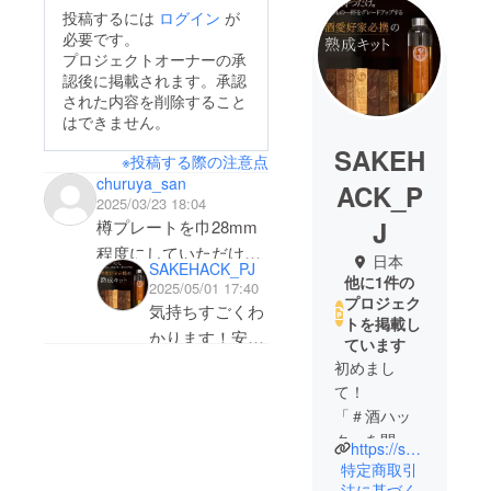
投稿するには
ログイン
が
必要です。
プロジェクトオーナーの承
認後に掲載されます。承認
された内容を削除すること
はできません。
SAKEH
※投稿する際の注意点
churuya_san
ACK_P
2025/03/23 18:04
J
樽プレートを巾28mm
程度にしていただけれ
日本
SAKEHACK_PJ
ば4Lのウィスキー等に
他に1件の
2025/05/01 17:40
プロジェク
入れられるので検討の
気持ちすごくわ
トを掲載し
ほどよろしくお願いい
かります！安く
ています
たします！
てデカいウイス
初めまし
キー、熟成させ
て！
「＃酒ハッ
てみたいですよ
ク」を開発
ね。
https://sakehack.com/
している、
特定商取引
酒ハックプ
法に基づく