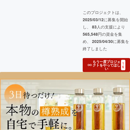
このプロジェクトは、
2025/03/12
に募集を開始
し、
83
人の支援により
565,548
円の資金を集
め、
2025/04/30
に募集を
終了しました
もう一度プロジェ
1
クトをやってほし
6
い