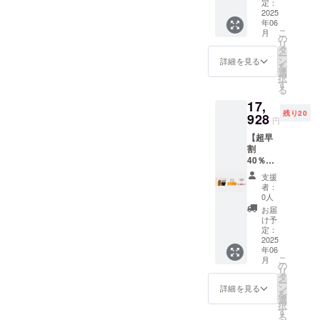
≪14,94
規販売
定：
い。 ※
0円もお
2025
価格が
ご注文
年06
得！≫
販売予
状況、
こ
月
総額：
定価格
の
使用部
リ
29,880
より下
タ
材の供
ー
円
がる可
ン
給状
詳細を見る
を
→14,94
能性も
選
況、製
択
0円
ござい
す
造工程
る
(50%OF
ます。
上の都
17,
F) ・プ
※デザイ
合等に
残り20
レート
928
ン・仕
より出
円
＋ボト
様は変
荷時期
【超早
ル 各6
更にな
が遅れ
割
本 ※皆
る可能
る場合
40％OF
様のご
性もご
があり
F】プ
支援に
ざいま
ます。
支援
レート
より量
す。ご
※税・送
者：
＋ボト
産効率
了承く
0人
料込み
ル各6本
が向上
ださ
お届
セット
した場
い。 ※
け予
≪11,95
合、正
定：
ご注文
2円もお
2025
規販売
状況、
年06
得！≫
価格が
使用部
こ
月
総額：
販売予
の
材の供
リ
29,880
定価格
タ
給状
ー
円
より下
ン
況、製
詳細を見る
を
→17,92
がる可
選
造工程
択
8円
能性も
す
上の都
る
(40%OF