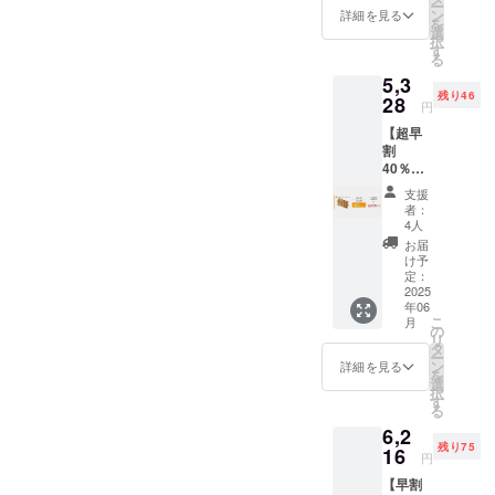
ー
F) ・ス
す。 ※
ン
況、製
詳細を見る
を
ティッ
デザイ
選
造工程
択
ク × 4本
ン・仕
す
上の都
る
※皆様の
様は変
合等に
5,3
ご支援
更にな
より出
残り46
により
28
る可能
荷時期
円
量産効
性もご
が遅れ
【超早
率が向
ざいま
る場合
割
上した
す。ご
があり
40％OF
場合、
了承く
ます。
F】ス
正規販
ださ
※税・送
支援
ティッ
売価格
い。 ※
料込み
者：
ク6本
が販売
税・送
4人
≪3,552
予定価
料込み
お届
円もお
格より
※ご注文
け予
得！≫
下がる
定：
状況、
総額：
2025
可能性
使用部
年06
8,880円
もござ
材の供
こ
月
→5,328
いま
の
給状
リ
円
す。 ※
タ
況、製
ー
(40%OF
デザイ
ン
造工程
詳細を見る
を
F) ・ス
ン・仕
選
上の都
択
ティッ
様は変
す
合等に
る
ク × 6本
更にな
より出
6,2
※皆様の
る可能
荷時期
残り75
ご支援
16
性もご
が遅れ
円
により
ざいま
る場合
【早割
量産効
す。ご
があり