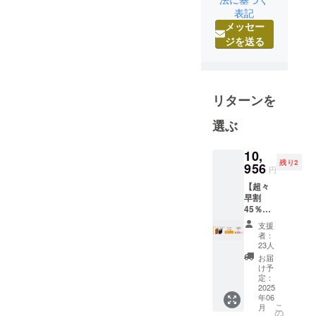
ただ、このプ
表記
ロジェクト
レート1枚では
メッセー
と申しま
4Lのウイスキー
ジを送る
す！
に対して役不足
に思われてしま
私は、静岡
うのが怖いの
生まれのア
リターンを
と、30mmでお
ウトドア好
届けするよって
き、写真好
選ぶ
きのプロダ
伝えてあった物
クトデザイ
10,
が28mmになる
残り2
956
ナーです。
円
と多くのお客様
地元の天竜
【超々
に悲しい思いを
早割
杉を使っ
させてしまうと
45％OF
て、大好き
F】プ
思っています。
支援
なお酒にま
レート
者：
＋ボト
23人
つわるプロ
ル各4本
お届
ダクトを作
セット
け予
≪8,964
りたいと
定：
円もお
2025
思っていま
年06
得！≫
こ
月
した。
総額：
の