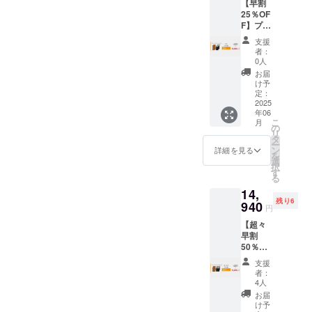
この心地よ
【早割
ル 各4
様は変
25％OF
本 ※皆
更にな
さをいつで
F】プ
様のご
る可能
も体感でき
レート
支援に
性もご
支援
＋ボト
るキットが
より量
ざいま
者：
ル各4本
産効率
す。ご
0人
あれば、林
セット
が向上
了承く
お届
業や酒造り
≪4,980
した場
ださ
け予
円もお
合、正
定：
に関わる人
い。 ※
得！≫
2025
規販売
ご注文
も、全国の
年06
総額：
価格が
状況、
こ
月
お酒好きさ
19,920
販売予
の
使用部
リ
円
定価格
タ
材の供
んも、一緒
ー
→14,94
より下
ン
給状
詳細を見る
にワクワク
を
0円
がる可
選
況、製
択
(25%OF
できる商品
能性も
す
造工程
る
F) ・プ
ござい
上の都
になるので
14,
レート
ます。
合等に
はないか。
残り6
＋ボト
940
※デザイ
より出
円
ル 各4
ン・仕
荷時期
【超々
本 ※皆
様は変
が遅れ
そんな思い
早割
様のご
更にな
る場合
50％OF
から、この
支援に
る可能
があり
F】プ
より量
性もご
ます。
「#酒ハッ
支援
レート
産効率
ざいま
※税・送
者：
ク」が生ま
＋ボト
が向上
す。ご
4人
料込み
ル各6本
した場
れました。
了承く
お届
セット
合、正
ださ
け予