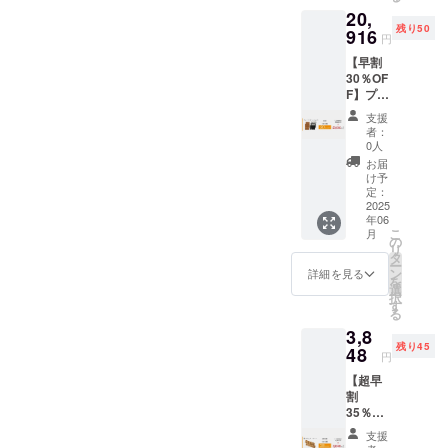
ござい
合等に
20,
F) ・プ
ます。
より出
残り50
レート
916
※デザイ
荷時期
円
＋ボト
ン・仕
が遅れ
【早割
ル 各6
様は変
る場合
30％OF
本 ※皆
更にな
があり
F】プ
様のご
る可能
ます。
レート
支援に
性もご
※税・送
支援
＋ボト
より量
ざいま
料込み
者：
ル各6本
産効率
す。ご
0人
セット
が向上
了承く
お届
≪8,964
した場
ださ
け予
円もお
合、正
定：
い。 ※
得！≫
2025
規販売
ご注文
年06
総額：
価格が
状況、
こ
月
29,880
販売予
の
使用部
リ
円
定価格
タ
材の供
ー
→20,91
より下
ン
給状
詳細を見る
を
6円
がる可
選
況、製
択
(30%OF
能性も
す
造工程
る
F) ・プ
ござい
上の都
3,8
レート
ます。
合等に
残り45
＋ボト
48
※デザイ
より出
円
ル 各6
ン・仕
荷時期
【超早
本 ※皆
様は変
が遅れ
割
様のご
更にな
る場合
35％OF
支援に
る可能
があり
F】ス
より量
性もご
ます。
支援
ティッ
産効率
ざいま