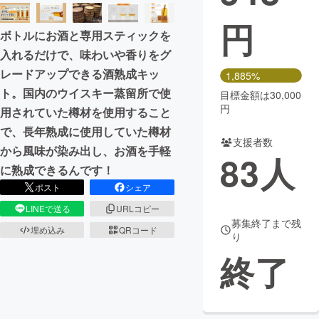
円
まちづくり・地域活性化
ボトルにお酒と専用スティックを
入れるだけで、味わいや香りをグ
CAMPFIRE for Social Good
CAMPFIRE Creation
レードアップできる酒熟成キッ
1,885%
CAMPFIREふるさと納税
machi-ya
コミュニティ
ト。国内のウイスキー蒸留所で使
目標金額は30,000
円
用されていた樽材を使用すること
で、長年熟成に使用していた樽材
支援者数
から風味が染み出し、お酒を手軽
83
人
に熟成できるんです！
ポスト
シェア
LINEで送る
URLコピー
募集終了まで残
埋め込み
QRコード
り
終了