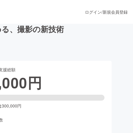
ログイン
/
新規会員登録
める、撮影の新技術
うすぐ公開されます
支援総額
プロダクト
,000
円
ファッション
スポーツ
00,000円
数
ア
ソーシャルグッド
人