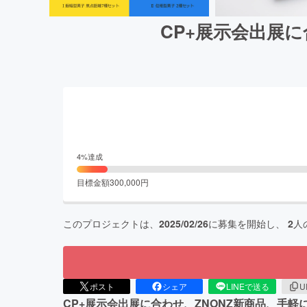
CP+展示会出展
4
%達成
目標金額
300,000
円
このプロジェクトは、
2025/02/26
に募集を開始し、
2
人
ポスト
シェア
LINEで送る
U
CP+展示会出展に合わせ、ZNONZ新商品、手軽