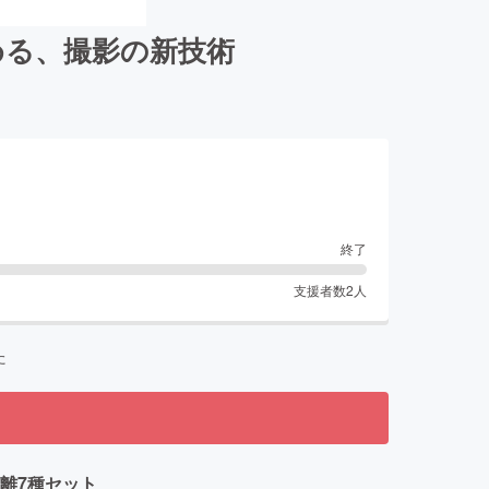
める、撮影の新技術
終了
支援者数
2
人
た
距離7種セット