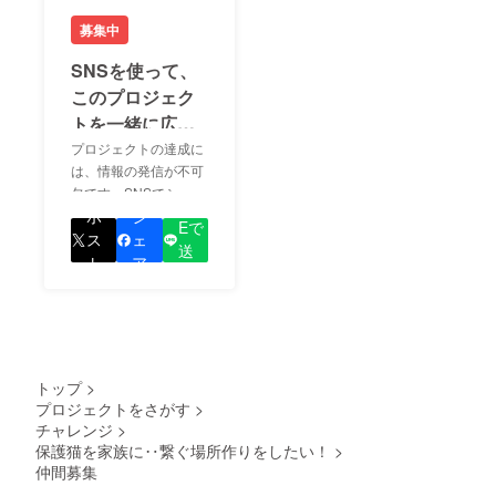
募集中
SNSを使って、
このプロジェク
トを一緒に広め
ましょう！
プロジェクトの達成に
は、情報の発信が不可
欠です。SNSでシェア
LIN
をして、あなたが応援
ポ
シ
Eで
しているプロジェクト
ス
ェ
送
の良さを知ってもらい
ト
ア
る
ましょう！
トップ
>
プロジェクトをさがす
>
チャレンジ
>
保護猫を家族に‥繋ぐ場所作りをしたい！
>
仲間募集