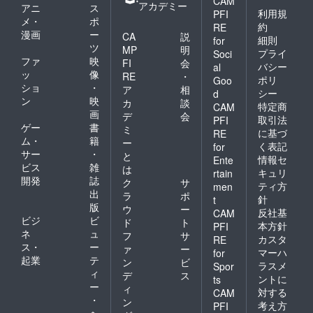
CAM
アカデミー
アニ
ス
利用規
PFI
メ・
ポ
約
RE
漫画
ー
CA
説
細則
for
ツ
MP
明
プライ
Soci
ファ
映
FI
会
バシー
al
ッ
像
RE
・
ポリ
Goo
ショ
・
ア
相
シー
d
ン
映
カ
談
特定商
CAM
画
デ
会
取引法
PFI
ゲー
書
ミ
に基づ
RE
ム・
籍
ー
く表記
for
サー
・
と
情報セ
Ente
ビス
雑
は
キュリ
rtain
開発
誌
ク
サ
ティ方
men
出
ラ
ポ
針
t
版
ウ
ー
反社基
CAM
ビジ
ビ
ド
ト
本方針
PFI
ネ
ュ
フ
サ
カスタ
RE
ス・
ー
ァ
ー
マーハ
for
起業
テ
ン
ビ
ラスメ
Spor
ィ
デ
ス
ントに
ts
ー
ィ
対する
CAM
・
ン
考え方
PFI