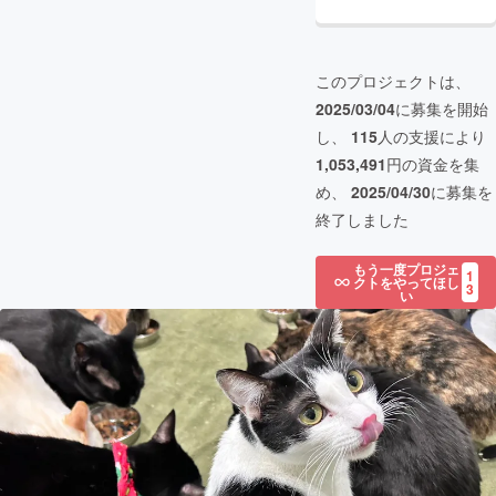
このプロジェクトは、
2025/03/04
に募集を開始
し、
115
人の支援により
1,053,491
円の資金を集
め、
2025/04/30
に募集を
終了しました
もう一度プロジェ
1
クトをやってほし
3
い