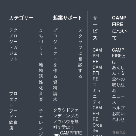
カテゴリー
起案サポート
サ
CAMP
ー
FIRE
テク
ま
プ
ス
ビ
につい
ノロ
ち
ロ
タ
ス
て
ジー
づ
ジ
ッ
・ガ
く
ェ
フ
CAM
CAMP
ジェ
り
ク
に
PFI
FIREと
ット
・
ト
相
RE
は
地
を
談
CAM
あんし
域
作
す
PFI
ん・安
活
る
る
RE
全への
性
資
コ
取り組
化
料
ミュ
み
プロ
音
請
ニ
ニュー
ダク
楽
求
ティ
ス
ト
CAM
ヘルプ
クラウドファ
フー
チ
PFI
お問い
ンディングの
ド・
ャ
RE
合わせ
ノウハウを無
飲食
レ
Crea
料で学ぼう
店
ン
tion
各種規定
CAMPFIRE
ジ