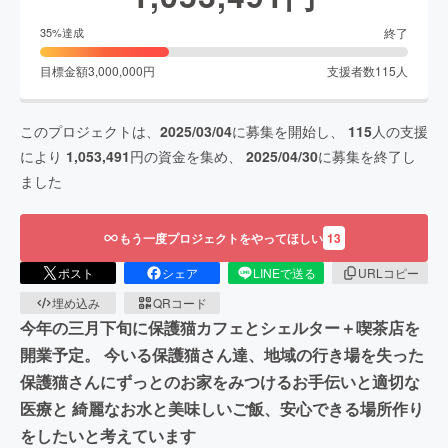
終了
35
%達成
目標金額
3,000,000
円
支援者数
115
人
このプロジェクトは、
2025/03/04
に募集を開始し、
115
人の支援
により
1,053,491
円の資金を集め、
2025/04/30
に募集を終了し
ました
もう一度プロジェクトをやってほしい
13
ポスト
シェア
LINEで送る
URLコピー
埋め込み
QRコード
今年の三月下旬に保護猫カフェとシェルター＋喫茶店を
開業予定。 今いる保護猫さん達、地域の行き場を失った
保護猫さんにずっとのお家をみつけるお手伝いと適切な
医療と 綺麗なお水と美味しいご飯、安心できる場所作り
をしたいと考えています