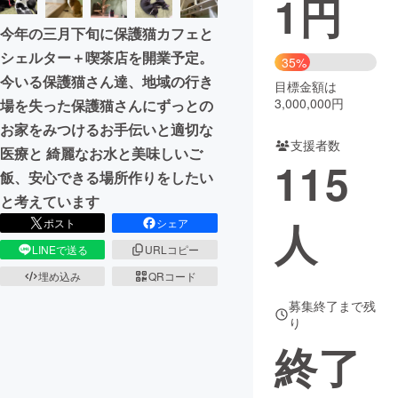
1
円
今年の三月下旬に保護猫カフェと
まちづくり・地域活性化
シェルター＋喫茶店を開業予定。
35%
今いる保護猫さん達、地域の行き
目標金額は
CAMPFIRE for Social Good
CAMPFIRE Creation
3,000,000円
場を失った保護猫さんにずっとの
CAMPFIREふるさと納税
machi-ya
コミュニティ
お家をみつけるお手伝いと適切な
支援者数
医療と 綺麗なお水と美味しいご
115
飯、安心できる場所作りをしたい
と考えています
人
ポスト
シェア
LINEで送る
URLコピー
埋め込み
QRコード
募集終了まで残
り
終了