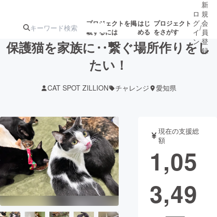
新
ロ
規
グ
会
プロジェクトを掲
はじ
プロジェクト
/
載するには
める
をさがす
イ
員
ン
登
保護猫を家族に‥繋ぐ場所作りをし
録
たい！
人気のプロ
注目のリ
注目の新着プロ
募集終了が近いプ
もうすぐ公開
CAT SPOT ZILLION
チャレンジ
愛知県
ジェクト
ターン
ジェクト
ロジェクト
されます
アート・写真
音楽
現在の支援総
額
1,05
テクノロジー・ガジェット
ゲーム・サ
3,49
映像・映画
書籍・雑誌
ビジネス・起業
チャレンジ