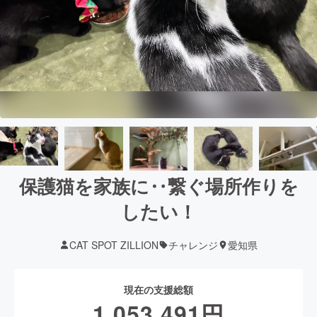
保護猫を家族に‥繋ぐ場所作りを
したい！
CAT SPOT ZILLION
チャレンジ
愛知県
現在の支援総額
1,053,491
円