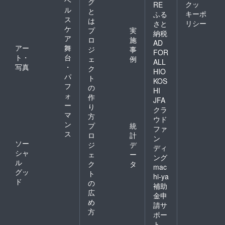
ヘ
グ
クッ
RE
ル
と
キーポ
ふる
ス
は
リシー
さと
ケ
プ
実
納税
ア
ロ
施
AD
アー
舞
ジ
事
FOR
ト・
台
ェ
例
ALL
写真
・
ク
HIO
パ
ト
KOS
フ
の
HI
ォ
作
JFA
ー
り
クラ
マ
方
ウド
ン
プ
統
ファ
ス
ロ
計
ン
ソー
ジ
デ
ディ
シャ
ェ
ー
ング
ル
ク
タ
mac
グッ
ト
hi-ya
ド
の
補助
広
金申
め
請サ
方
ポー
ト