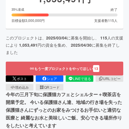
終了
35
%達成
目標金額
3,000,000
円
支援者数
115
人
このプロジェクトは、
2025/03/04
に募集を開始し、
115
人の支援
により
1,053,491
円の資金を集め、
2025/04/30
に募集を終了し
ました
もう一度プロジェクトをやってほしい
13
ポスト
シェア
LINEで送る
URLコピー
埋め込み
QRコード
今年の三月下旬に保護猫カフェとシェルター＋喫茶店を
開業予定。 今いる保護猫さん達、地域の行き場を失った
保護猫さんにずっとのお家をみつけるお手伝いと適切な
医療と 綺麗なお水と美味しいご飯、安心できる場所作り
をしたいと考えています