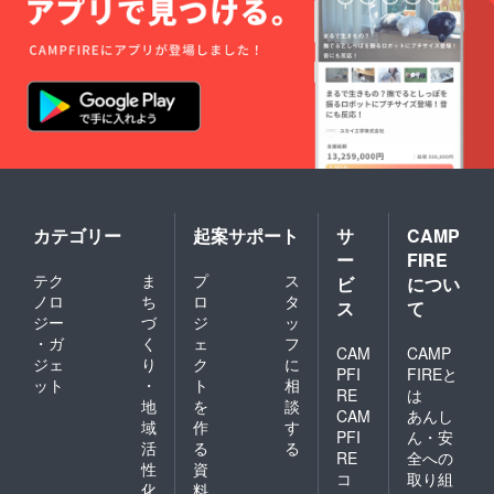
カテゴリー
起案サポート
サ
CAMP
ー
FIRE
テク
ま
プ
ス
ビ
につい
ノロ
ち
ロ
タ
ス
て
ジー
づ
ジ
ッ
・ガ
く
ェ
フ
CAM
CAMP
ジェ
り
ク
に
PFI
FIREと
ット
・
ト
相
RE
は
地
を
談
CAM
あんし
域
作
す
PFI
ん・安
活
る
る
RE
全への
性
資
コ
取り組
化
料