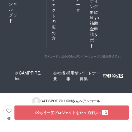
ディ
シャ
ェ
ー
ング
ル
ク
タ
mac
グッ
ト
hi-ya
ド
の
補助
広
金申
め
請サ
方
ポー
ト
「QRコード」は株式会社デンソーウェーブの登録商標です。
© CAMPFIRE,
会社概
採用情
パートナー
Inc.
要
報
募集
CAT SPOT ZILLION
さんへアンコール
もう一度プロジェクトをやってほしい
13
48