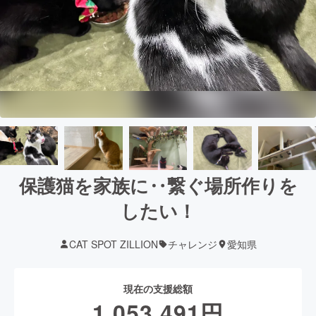
保護猫を家族に‥繋ぐ場所作りを
したい！
CAT SPOT ZILLION
チャレンジ
愛知県
現在の支援総額
1,053,491
円