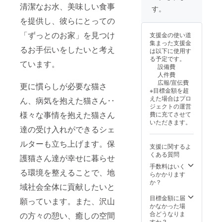
清潔なお水、美味しい食事
た3月
す。
オープ
を提供し、彼らにとっての
ン時に
も全て
「ずっとのお家」を見つけ
支援金の使い道
の方に
集まった支援金
共有し
るお手伝いをしたいと考え
は以下に使用す
ます）
る予定です。
シェル
ています。
設備費
ター＋
人件費
喫茶店
広報/宣伝費
更に慣らしが必要な猫さ
も名古
※目標金額を超
屋市北
えた場合はプロ
ん、病気を抱えた猫さん‥
区にあ
ジェクトの運営
りま
様々な事情を抱えた猫さん
費に充てさせて
す。 現
いただきます。
在改修
達の受け入れができるシェ
工事予
定 ・お
ルターも立ち上げます。保
支援に関するよ
つりは
くある質問
護猫さん達が幸せに暮らせ
でませ
ん ・期
手数料はいく
る環境を整えることで、地
間
らかかります
2025.4
か？
域社会全体に貢献したいと
〜
2026.3
目標金額に届
願っています。また、沢山
まで ・
かなかった場
指定の
合どうなりま
の方々の憩い、癒しの空間
ご住所
すか？