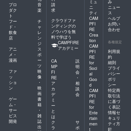
ミュ
み
プロ
音
請
ニ
ニュー
ダク
楽
求
ティ
ス
ト
CAM
ヘルプ
クラウドファ
フー
チ
PFI
お問い
ンディングの
ド・
ャ
RE
合わせ
ノウハウを無
飲食
レ
Crea
料で学ぼう
店
ン
tion
各種規定
CAMPFIRE
ジ
CAM
アカデミー
アニ
ス
利用規
PFI
メ・
ポ
約
RE
漫画
ー
CA
説
細則
for
ツ
MP
明
プライ
Soci
ファ
映
FI
会
バシー
al
ッ
像
RE
・
ポリ
Goo
ショ
・
ア
相
シー
d
ン
映
カ
談
特定商
CAM
画
デ
会
取引法
PFI
ゲー
書
ミ
に基づ
RE
ム・
籍
ー
く表記
for
サー
・
と
情報セ
Ente
ビス
雑
は
キュリ
rtain
開発
誌
ク
サ
ティ方
men
出
ラ
ポ
針
t