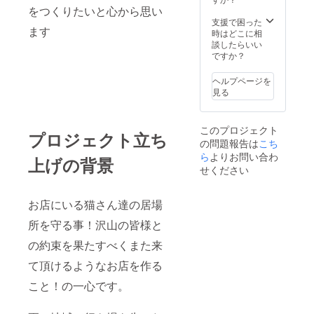
をつくりたいと心から思い
に発送
させて
支援で困った
ます
頂きま
時はどこに相
す。
談したらいい
ですか？
ヘルプページを
見る
このプロジェクト
プロジェクト立ち
の問題報告は
こち
ら
よりお問い合わ
上げの背景
せください
お店にいる猫さん達の居場
所を守る事！沢山の皆様と
の約束を果たすべくまた来
て頂けるようなお店を作る
こと！の一心です。