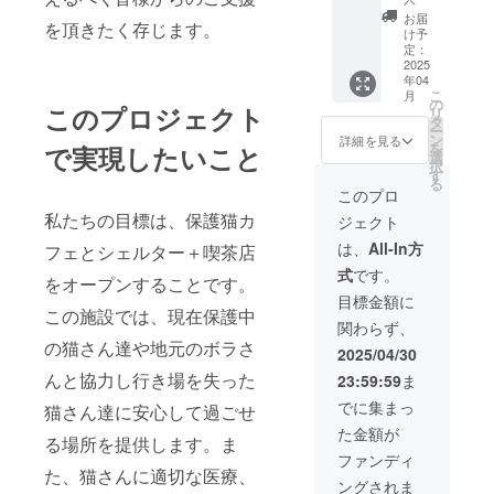
付）」
お届
を頂きたく存じます。
1日フ
け予
リー券
定：
2025
はお店
年04
に来て
こ
月
チケッ
の
このプロジェクト
リ
ト提示
タ
ー
しても
ン
詳細を見る
を
で実現したいこと
らうこ
選
択
とでそ
す
る
の日1日
このプロ
当猫カ
私たちの目標は、保護猫カ
ジェクト
フェで
遊んで
は、
All-In方
フェとシェルター＋喫茶店
頂ける
式
です。
もので
をオープンすることです。
す。 お
目標金額に
この施設では、現在保護中
店は名
関わらず、
古屋市
の猫さん達や地元のボラさ
北区に
2025/04/30
ありま
んと協力し行き場を失った
23:59:59
ま
す。
（詳細
でに集まっ
猫さん達に安心して過ごせ
な住所
た金額が
は後日
る場所を提供します。ま
ご連絡
ファンディ
た、猫さんに適切な医療、
にて共
ングされま
有、ま