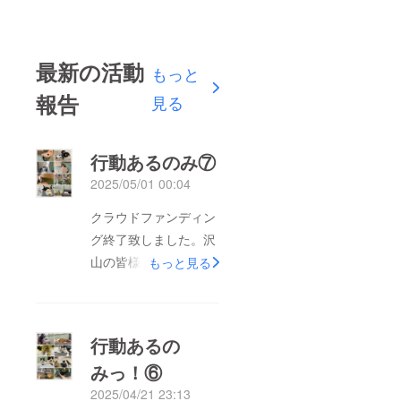
最新の活動
もっと
報告
見る
行動あるのみ⑦
2025/05/01 00:04
クラウドファンディン
グ終了致しました。沢
山の皆様にご支援頂き
もっと見る
本当に本当にありがと
うございました！オー
プンでバタバタしまし
行動あるの
たがこれからリターン
みっ！⑥
の準備、発送となりま
2025/04/21 23:13
す。暫くお待たせして