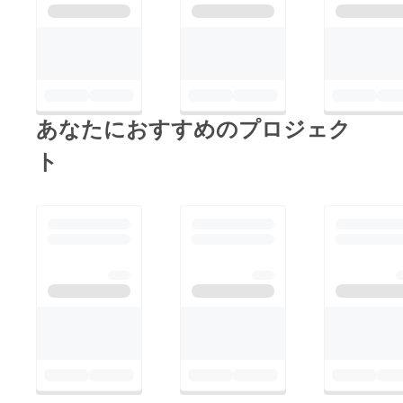
みに！早くもHPから
げています。沢山の皆
何組かご予約を頂きま
様に見て頂きお店に足
した。これも新規導入
を運んでくださると嬉
で不慣れな為、ご迷惑
しいです！
をおかけした方々申し
https://catspot-
訳ありませんでした。
あなたにおすすめのプロジェク
zillion.com/2025.4.25
エンジニアの方にレク
11時オープンです！
ト
チャーを受けなんとか
正常に受付できるよう
になりました。みんな
来てくれるといい
なぁ。。場所わかるか
なー？誰も来なかった
らどうしよう。。など
と日々悶絶しておりま
す。また、クラウド
ファンディングもあと
わずか。。ご支援のご