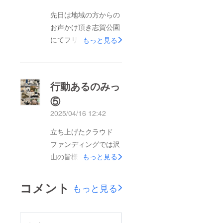
しまいますが5月中に
先日は地域の方からの
は全ての発送を終える
お声かけ頂き志賀公園
予定です。お手元に届
にてフリマへ参加させ
もっと見る
きましたらいつでもお
ていただきました。
気軽にお越しくださ
思っている以上にお店
い！
の前を通って知ってる
行動あるのみっ
よと言ってくださる
⑤
方々からの沢山のお言
2025/04/16 12:42
葉をもらって元気をい
ただきました！ありが
立ち上げたクラウド
とうございました！お
ファンディングでは沢
店はいよいよ4月25日
山の皆様にご協力、拡
もっと見る
11時よりオープン！最
散、ご支援、あたたか
後の準備に追われてい
いメッセージをいただ
コメント
もっと見る
ます。猫さん達は本当
き本当に本当に心より
に元気です！業者さん
感謝申し上げます！残
が来ても作業に参加す
すところ後14日となり