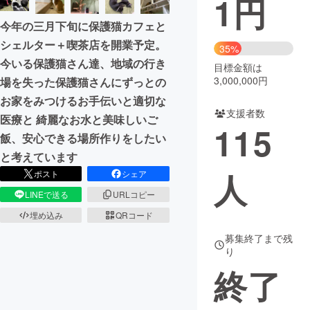
1
円
今年の三月下旬に保護猫カフェと
まちづくり・地域活性化
シェルター＋喫茶店を開業予定。
35%
今いる保護猫さん達、地域の行き
目標金額は
CAMPFIRE for Social Good
CAMPFIRE Creation
3,000,000円
場を失った保護猫さんにずっとの
CAMPFIREふるさと納税
machi-ya
コミュニティ
お家をみつけるお手伝いと適切な
支援者数
医療と 綺麗なお水と美味しいご
115
飯、安心できる場所作りをしたい
と考えています
人
ポスト
シェア
LINEで送る
URLコピー
埋め込み
QRコード
募集終了まで残
り
終了