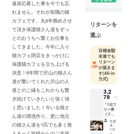
速攻応募した事を今でも忘
れません。それが前職の猫
カフェです。丸6年務めさせ
リターンを
て頂き保護猫さん達をずっ
選ぶ
とのおうちへ繋ぐお仕事を
してきました。今年に入り
目標金額
猫カフェ閉店をきっかけに
未達でも
リターン
保護猫カフェを立ち上げる
が届きま
決意！6年間で沢山の猫さん
す
(All-in
方式)
達が繋いでくれた沢山の人
達とのご縁をこれからも繋
3,2
78
円
ぎ続けていきたいと強く強
「1日フ
く思いました！今いる猫さ
リー券
（フ
ん達の環境作り、更に地元
リード
支援
リンク
の猫さん達を1匹でも多く救
者：
＋おも
115
えるべく皆様からのご支援
ちゃ
人