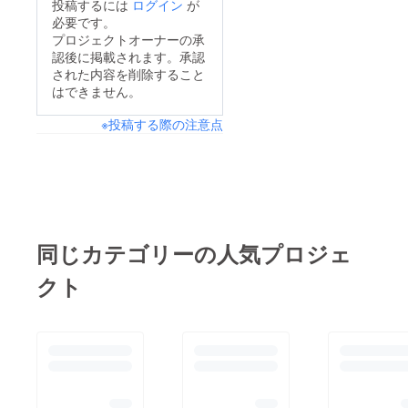
投稿するには
ログイン
が
る勢いで‥業者さん泣
ました。気になって見
必要です。
かせの子達です。。ま
にきてくださる方、お
プロジェクトオーナーの承
だまだ手がまわらない
認後に掲載されます。承認
ばちゃんを応援してく
作業もあり。色々とシ
された内容を削除すること
ださる方、猫さん達の
はできません。
ステムも変わりもたつ
ファンの方、心強い以
く場面も多々あるかと
※投稿する際の注意点
前からのお客様方、里
は思いますが誠心誠意
親様方‥更なる拡散、
努めさせていただきま
ご支援のご協力を頂け
す。猫さん達は以前よ
ますと幸いです。リ
りも格段に甘えん坊増
ターンは前回もお話し
し増しです！前には見
した通りオープン日が
同じカテゴリーの人気プロジェ
れなかった顔もみせて
ずれ込んだ事から5月
くれると思いますよ！
クト
中のリターンとなりま
そして新メンバーは全
す事どうかお許しくだ
て女子‥可愛さに目を
さい。さて、
奪われると思います。
Instagramにはこっそ
やっぱりなぜかキャラ
りリンク載せています
は濃いめです。お楽し
がお店のHPを立ち上