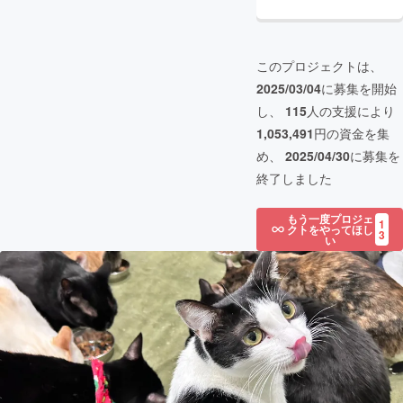
このプロジェクトは、
2025/03/04
に募集を開始
し、
115
人の支援により
1,053,491
円の資金を集
め、
2025/04/30
に募集を
終了しました
もう一度プロジェ
1
クトをやってほし
3
い