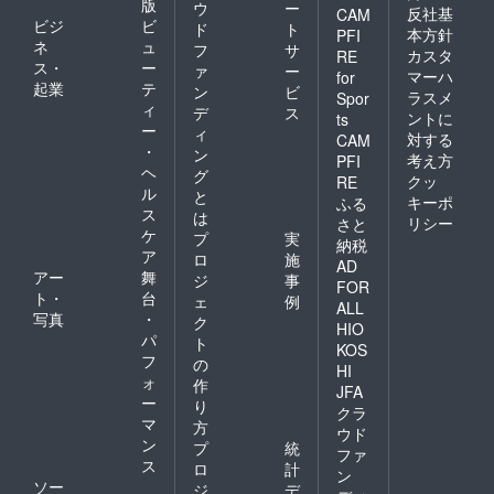
版
ウ
ー
反社基
CAM
ビジ
ビ
ド
ト
本方針
PFI
ネ
ュ
フ
サ
カスタ
RE
ス・
ー
ァ
ー
マーハ
for
起業
テ
ン
ビ
ラスメ
Spor
ィ
デ
ス
ントに
ts
ー
ィ
対する
CAM
・
ン
考え方
PFI
ヘ
グ
クッ
RE
ル
と
キーポ
ふる
ス
は
リシー
さと
ケ
プ
実
納税
ア
ロ
施
AD
アー
舞
ジ
事
FOR
ト・
台
ェ
例
ALL
写真
・
ク
HIO
パ
ト
KOS
フ
の
HI
ォ
作
JFA
ー
り
クラ
マ
方
ウド
ン
プ
統
ファ
ス
ロ
計
ン
ソー
ジ
デ