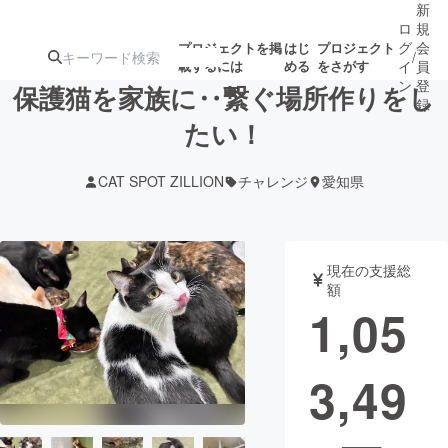
新
ロ
規
グ
会
プロジェクトを掲
はじ
プロジェクト
/
載するには
める
をさがす
イ
員
ン
登
保護猫を家族に‥繋ぐ場所作りをし
録
たい！
人気のプロ
注目のリ
注目の新着プロ
募集終了が近いプ
もうすぐ公開
CAT SPOT ZILLION
チャレンジ
愛知県
ジェクト
ターン
ジェクト
ロジェクト
されます
アート・写真
音楽
現在の支援総
額
1,05
テクノロジー・ガジェット
ゲーム・サ
3,49
映像・映画
書籍・雑誌
ビジネス・起業
チャレンジ