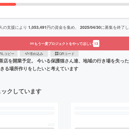
人の支援により
1,053,491
円の資金を集め、
2025/04/30
に募集を終了し
もう一度プロジェクトをやってほしい
13
RLコピー
埋め込み
QRコード
茶店を開業予定。 今いる保護猫さん達、地域の行き場を失っ
できる場所作りをしたいと考えています
ェックしています