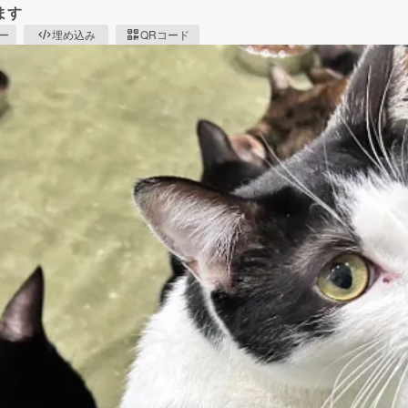
ます
ピー
埋め込み
QRコード