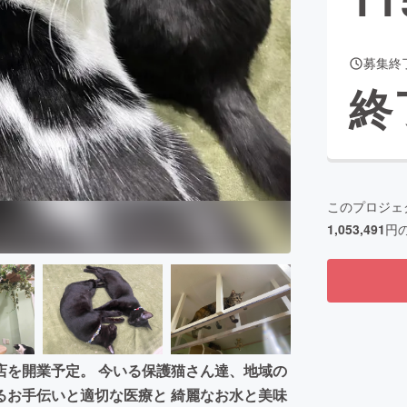
募集終
CAMPFIRE for Social Good
CAMPFIRE Creation
終
CAMPFIREふるさと納税
machi-ya
コミュニティ
このプロジェ
1,053,491
円
店を開業予定。 今いる保護猫さん達、地域の
るお手伝いと適切な医療と 綺麗なお水と美味