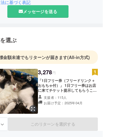
引法に基づく表記
メッセージを送る
を選ぶ
標金額未達でもリターンが届きます
(All-in方式)
3,278
円
「1日フリー券（フリードリンク＋
おもちゃ付）」 1日フリー券はお店
に来てチケット提示してもらうこと
でその日1日当猫カフェで遊んで頂
支援者：115人
けるものです。 お店は名古屋市北区
お届け予定：2025年04月
にあります。 （詳細な住所は後日
ご連絡にて共有、また3月オープン
時にも全ての方に共有します） シェ
ルター＋喫茶店も名古屋市北区にあ
このリターンを選択する
る
ります。 現在改修工事予定 ・おつ
りはでません ・期間2025.4〜
2026.3まで ・指定のご住所に発送