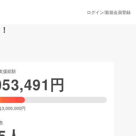
ログイン
/
新規会員登録
い！
うすぐ公開されます
支援総額
プロダクト
053,491
円
ファッション
スポーツ
,000,000円
数
ア
ソーシャルグッド
5
人