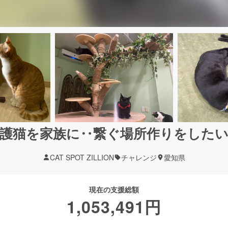
護猫を家族に‥繋ぐ場所作りをした
CAT SPOT ZILLION
チャレンジ
愛知県
現在の支援総額
1,053,491
円