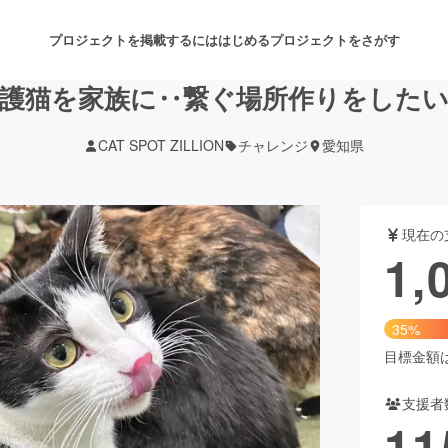
プロジェクトを掲載するには
はじめる
プロジェクトをさがす
護猫を家族に‥繋ぐ場所作りをした
CAT SPOT ZILLION
チャレンジ
愛知県
注目のリターン
注目の新着プロジェクト
募集終了が近いプロジェクト
も
現在の
音楽
舞台・パフォーマンス
1,
ゲーム・サービス開発
フード・飲食店
35%
書籍・雑誌出版
アニメ・漫画
目標金額は3
支援者
チャレンジ
ビューティー・ヘルスケ
11