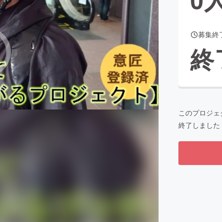
募集終
CAMPFIRE for Social Good
CAMPFIRE Creation
終
CAMPFIREふるさと納税
machi-ya
コミュニティ
このプロジェ
終了しました