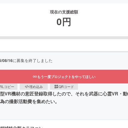
現在の支援総額
0
円
5/08/16
に募集を終了しました
もう一度プロジェクトをやってほしい
RLコピー
埋め込み
QRコード
ト型VR機材の意匠登録取得したので、それを武器に心霊VR・動
する為の撮影活動費を集めたい。