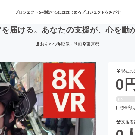
プロジェクトを掲載するには
はじめる
プロジェクトをさがす
“体験”を届ける。あなたの支援が、心を動
おんかつ
映像・映画
東京都
注目のリターン
注目の新着プロジェクト
募集終了が近いプロジェクト
も
現在の
音楽
舞台・パフォーマンス
0
ゲーム・サービス開発
フード・飲食店
0%
書籍・雑誌出版
アニメ・漫画
目標金額は1
支援者
チャレンジ
ビューティー・ヘルスケ
0