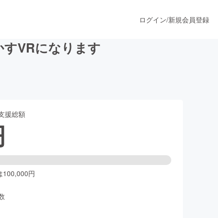
ログイン
/
新規会員登録
かすVRになります
うすぐ公開されます
支援総額
プロダクト
円
ファッション
スポーツ
00,000円
数
ア
ソーシャルグッド
人