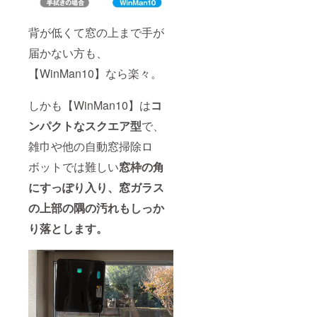
背が低くて窓の上まで手が
届かない方も、
【WinMan10】なら楽々。
しかも【WinMan10】は
コ
ンパクトなスクエア型
で、
雑巾や他の自動窓掃除ロ
ボットでは難しい
窓枠の角
にすっぽり入り、窓ガラス
の上部の隅の汚れもしっか
り落とします。