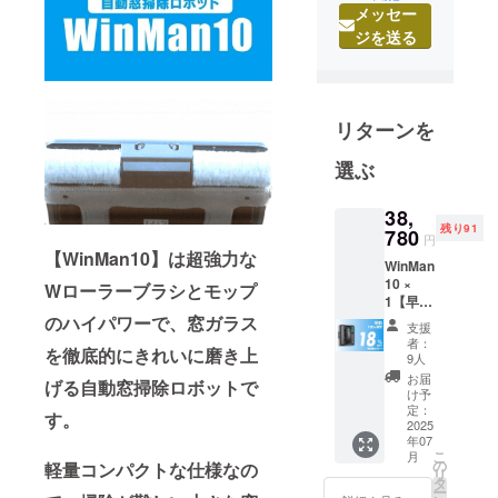
メッセー
出身。10年
ジを送る
間メーカー
で営業職に
従事したの
ち、2020年
リターンを
に独立し、
「本当に良
選ぶ
いものを、
誠実に届け
38,
残り91
780
る」を信条
円
【WinMan10】は超強力な
にコージー
WinMan
10 ×
合同会社を
Wローラーブラシとモップ
1【早割
立ち上げま
18％OF
のハイパワーで、窓ガラス
支援
した。
F】100
者：
を徹底的にきれいに磨き上
名限定
9人
日々、海外
一般販
お届
メーカーと
げる自動窓掃除ロボットで
売予定
け予
価格
のやり取り
定：
す。
47,300
2025
や商品企画
年07
円 →
こ
月
を行いなが
38,780
の
軽量コンパクトな仕様なの
リ
円
ら、自社商
タ
ー
（税・