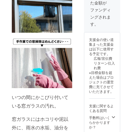
た金額が
■ロープ
定価格
があり
× 2 ■電
に送料
ます。
ファンディ
源アダ
を含む
ングされま
プター
合計金
× 2 ■日
額に対
す。
本語説
するも
明書 × 2
ので
※デザイ
す。 ※
支援金の使い道
ン・仕
ご注文
集まった支援金
様は変
状況、
は以下に使用す
更にな
使用部
る予定です。
る可能
材の供
広報/宣伝費
性もご
給状
リターン仕入
ざいま
況、製
れ費
す。ご
造工程
※目標金額を超
了承く
上の都
えた場合はプロ
ださ
合等に
ジェクトの運営
い。 ※
より出
費に充てさせて
割引率
荷時期
いただきます。
は一般
が遅れ
いつの間にかこびり付いて
販売予
る場合
定価格
があり
いる窓ガラスの汚れ。
支援に関するよ
に送料
ます。
くある質問
を含む
合計金
手数料はいく
窓ガラスにはホコリや泥以
額に対
らかかります
するも
外に、雨水の水垢、油分を
か？
ので