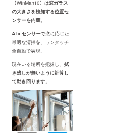
【WinMan10】は
窓ガラス
の大きさを検知する位置セ
ンサーを内蔵
。
AI x センサー
で窓に応じた
最適な清掃を、ワンタッチ
全自動で実現。
現在いる場所を把握し、
拭
き残しが無いように計算し
て動き回ります
。