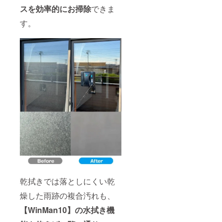
スを効率的にお掃除
できま
す。
乾拭きでは落としにくい乾
燥した雨跡の複合汚れも、
【WinMan10】の水拭き機