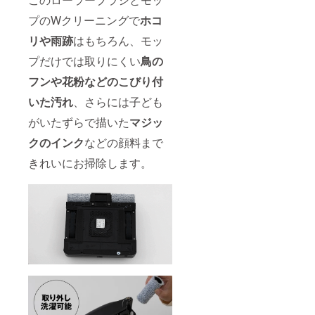
プのWクリーニングで
ホコ
リや雨跡
はもちろん、モッ
プだけでは取りにくい
鳥の
フンや花粉などのこびり付
いた汚れ
、さらには子ども
がいたずらで描いた
マジッ
クのインク
などの顔料まで
きれいにお掃除します。