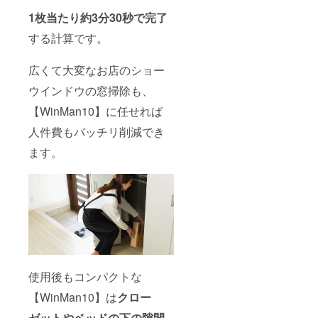
1枚当たり約3分30秒で完了
する計算です。
広くて大変なお店のショー
ウインドウの窓掃除も、
【WinMan10】に任せれば
人件費もバッチリ削減でき
ます。
使用後もコンパクトな
【WinMan10】は
クロー
ゼットやベッドの下の隙間