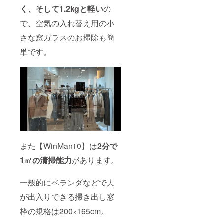
く、そして1.2kgと軽い
の
で、空気の入れ替え用の小
さな窓ガラスのお掃除も簡
単です。
また【WinMan10】は
2分で
1㎡の清掃能力
があります。
一般的にベランダなどで人
が出入りできる掃き出し窓
枠の規格は200×165cm。