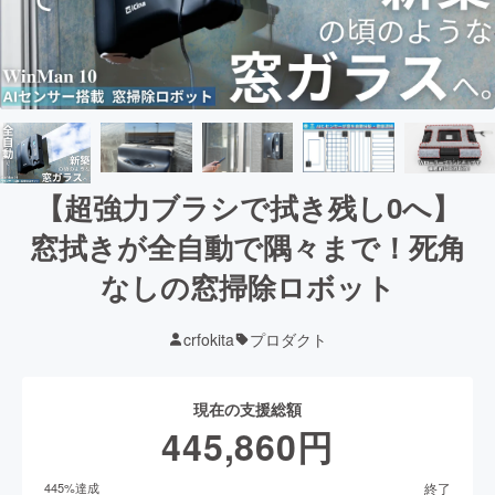
【超強力ブラシで拭き残し0へ】
窓拭きが全自動で隅々まで！死角
なしの窓掃除ロボット
crfokita
プロダクト
現在の支援総額
445,860
円
終了
445
%達成