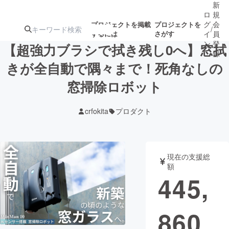
新
ロ
規
グ
会
プロジェクトを掲載
プロジェクトを
/
するには
さがす
イ
員
ン
登
【超強力ブラシで拭き残し0へ】窓拭
録
きが全自動で隅々まで！死角なしの
窓掃除ロボット
人気のプロ
注目のリ
注目の新着プロ
募集終了が近いプ
もうすぐ公開
ジェクト
ターン
ジェクト
ロジェクト
されます
crfokita
プロダクト
アート・写真
音楽
現在の支援総
テクノロジー・ガジェット
ゲーム・サ
額
445,
映像・映画
書籍・雑誌
860
ビジネス・起業
チャレンジ