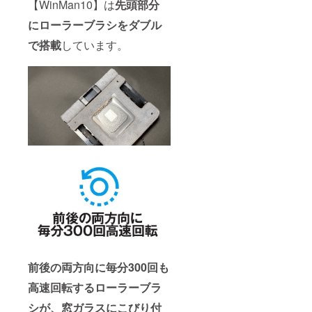
【WinMan10】は
先頭部分
にローラーブラシをダブル
で搭載
しています。
前後の両方向に毎分300回も
高速回転するローラーブラ
シが、窓ガラスにこびり付