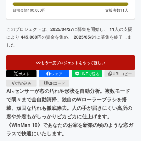
目標金額
100,000
円
支援者数
11
人
このプロジェクトは、
2025/04/27
に募集を開始し、
11
人の支援
により
445,860
円の資金を集め、
2025/05/31
に募集を終了しま
した
もう一度プロジェクトをやってほしい
ポスト
シェア
LINEで送る
URLコピー
埋め込み
QRコード
AI×センサーが窓の汚れや形状を自動分析。複数モード
で隅々まで全自動清掃、独自のWローラーブラシを搭
載、頑固な汚れも徹底除去。人の手が届きにくい高所の
窓や外窓もがしっかりピカピカに仕上げます。
《WinMan 10》であなたのお家を新築の頃のような窓ガ
ラスで快適にいたします。