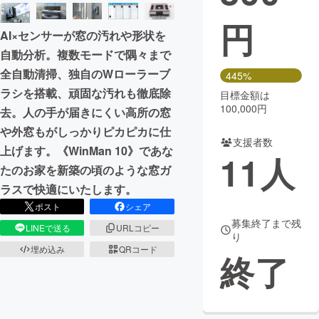
円
まちづくり・地域活性化
AI×センサーが窓の汚れや形状を
自動分析。複数モードで隅々まで
CAMPFIRE for Social Good
CAMPFIRE Creation
全自動清掃、独自のWローラーブ
445%
CAMPFIREふるさと納税
machi-ya
コミュニティ
ラシを搭載、頑固な汚れも徹底除
目標金額は
100,000円
去。人の手が届きにくい高所の窓
や外窓もがしっかりピカピカに仕
支援者数
上げます。《WinMan 10》であな
11
人
たのお家を新築の頃のような窓ガ
ラスで快適にいたします。
ポスト
シェア
募集終了まで残
LINEで送る
URLコピー
り
埋め込み
QRコード
終了