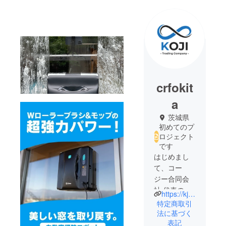
crfokit
a
茨城県
初めてのプ
ロジェクト
です
はじめまし
て、コー
ジー合同会
社 代表の沖
https://kj-imp.com/
田です。
特定商取引
1987年生ま
法に基づく
表記
れ、茨城県