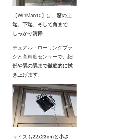
【WinMan10】は、
窓の上
端、下端、そして角まで
しっかり清掃
。
デュアル・ローリングブラ
シと高精度センサーで、
細
部や隅の隅まで徹底的に拭
き上げます。
サイズも
22x23cmと小さ