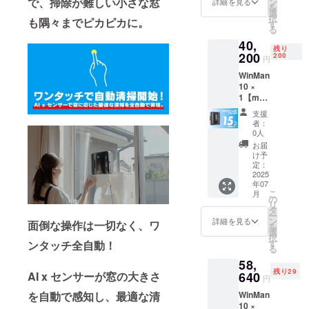
で、掃除が難しい小さな窓
ン
詳細を見る
品や海外製
を
送料
選
択
品の魅力
も隅々までピカピカに。
込）
す
る
【内
を、日本の
40,
容】
残り
皆さんに
■WinMa
200
200
円
n10本体
しっかりと
WinMan
× 1 ■リ
伝えること
10 ×
モコン
を目指して
1【mac
× 1 ■ク
hi-ya割
リーニ
います。
支援
15％OF
ングク
者：
F】200
ロス × 4
0人
名限定
■注水ボ
お届
一般販
トル × 1
け予
売予定
■ロープ
定：
価格
2025
× 1 ■電
年07
47,300
源アダ
こ
月
円 →
プター
の
リ
40,200
× 1 ■日
タ
ー
円
本語説
ン
詳細を見る
面倒な操作は一切なく、ワ
を
（税・
明書 × 1
選
択
送料
※デザイ
す
ンタッチ全自動！
る
込）
ン・仕
58,
【内
様は変
残り29
容】
640
AI x センサーが窓の大きさ
更にな
円
■WinMa
る可能
WinMan
を自動で感知し、最適な清
n10本体
性もご
10 ×
× 1 ■リ
ざいま