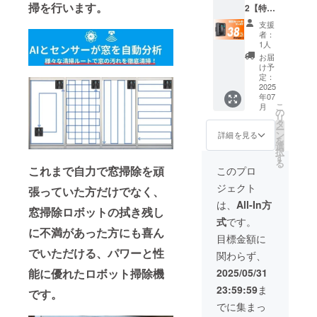
掃を行います。
2【特別
モコン
す。ご
セット
× 1 ■ク
了承く
支援
割
リーニ
ださ
者：
38％OF
ングク
い。 ※
1人
F】30名
ロス × 4
割引率
お届
限定 一
■注水ボ
は一般
け予
般販売
トル × 1
定：
販売予
予定価
2025
■ロープ
定価格
年07
格
× 1 ■電
に送料
こ
月
94,600
源アダ
の
を含む
リ
円 →
プター
タ
合計金
ー
58,640
× 1 ■日
ン
額に対
詳細を見る
を
円
本語説
選
するも
択
（税・
明書 × 1
す
ので
る
送料
※デザイ
す。 ※
これまで自力で窓掃除を頑
このプロ
込）
ン・仕
ご注文
ジェクト
【内
張っていた方だけでなく、
様は変
状況、
容】
更にな
使用部
は、
All-In方
窓掃除ロボットの拭き残し
■WinMa
る可能
材の供
式
です。
n10本体
性もご
給状
に不満があった方にも喜ん
× 2 ■リ
ざいま
況、製
目標金額に
モコン
す。ご
造工程
でいただける、パワーと性
関わらず、
× 2 ■ク
了承く
上の都
リーニ
ださ
合等に
2025/05/31
能に優れたロボット掃除機
ングク
い。 ※
より出
23:59:59
ま
ロス × 8
割引率
です。
荷時期
■注水ボ
は一般
が遅れ
でに集まっ
トル × 2
販売予
る場合