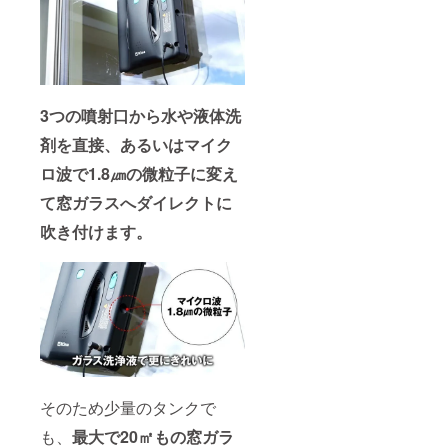
3つの噴射口から水や液体洗
剤を直接、あるいはマイク
ロ波で1.8㎛の微粒子に変え
て窓ガラスへダイレクトに
吹き付けます。
そのため少量のタンクで
も、
最大で20㎡もの窓ガラ