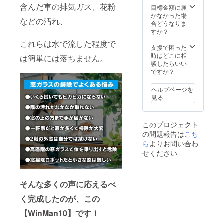
す。 ※
含んだ車の排気ガス、花粉
目標金額に届
ご注文
かなかった場
などの汚れ、
状況、
合どうなりま
使用部
すか？
材の供
これらは水で流した程度で
給状
支援で困った
況、製
時はどこに相
は簡単には落ちません。
造工程
談したらいい
上の都
ですか？
合等に
より出
ヘルプページを
荷時期
見る
が遅れ
る場合
があり
このプロジェクト
ます。
の問題報告は
こち
ら
よりお問い合わ
せください
そんな多くの声に応えるべ
く完成したのが、この
【WinMan10】です！