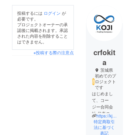
投稿するには
ログイン
が
必要です。
プロジェクトオーナーの承
認後に掲載されます。承認
された内容を削除すること
はできません。
crfokit
※投稿する際の注意点
a
茨城県
初めてのプ
ロジェクト
です
はじめまし
て、コー
ジー合同会
社 代表の沖
https://kj-imp.com/
田です。
特定商取引
1987年生ま
法に基づく
表記
れ、茨城県