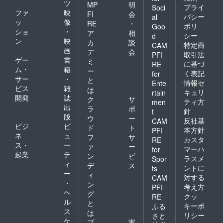
ツ
MP
明
プライ
Soci
ファ
映
FI
会
バシー
al
ッ
像
RE
・
ポリ
Goo
ショ
・
ア
相
シー
d
ン
映
カ
談
特定商
CAM
画
デ
会
取引法
PFI
ゲー
書
ミ
に基づ
RE
ム・
籍
ー
く表記
for
サー
・
と
情報セ
Ente
ビス
雑
は
キュリ
rtain
開発
誌
ク
サ
ティ方
men
出
ラ
ポ
針
t
版
ウ
ー
反社基
CAM
ビジ
ビ
ド
ト
本方針
PFI
ネ
ュ
フ
サ
カスタ
RE
ス・
ー
ァ
ー
マーハ
for
起業
テ
ン
ビ
ラスメ
Spor
ィ
デ
ス
ントに
ts
ー
ィ
対する
CAM
・
ン
考え方
PFI
ヘ
グ
クッ
RE
ル
と
キーポ
ふる
ス
は
リシー
さと
ケ
プ
実