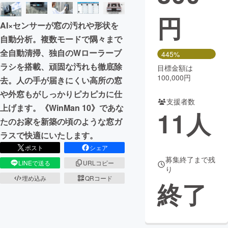
円
まちづくり・地域活性化
AI×センサーが窓の汚れや形状を
自動分析。複数モードで隅々まで
CAMPFIRE for Social Good
CAMPFIRE Creation
全自動清掃、独自のWローラーブ
445%
CAMPFIREふるさと納税
machi-ya
コミュニティ
ラシを搭載、頑固な汚れも徹底除
目標金額は
100,000円
去。人の手が届きにくい高所の窓
や外窓もがしっかりピカピカに仕
支援者数
上げます。《WinMan 10》であな
11
人
たのお家を新築の頃のような窓ガ
ラスで快適にいたします。
ポスト
シェア
募集終了まで残
LINEで送る
URLコピー
り
埋め込み
QRコード
終了