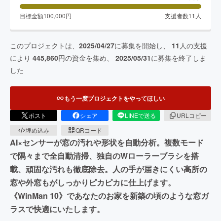
目標金額
100,000
円
支援者数
11
人
このプロジェクトは、
2025/04/27
に募集を開始し、
11
人の支援
により
445,860
円の資金を集め、
2025/05/31
に募集を終了しま
した
もう一度プロジェクトをやってほしい
ポスト
シェア
LINEで送る
URLコピー
埋め込み
QRコード
AI×センサーが窓の汚れや形状を自動分析。複数モード
で隅々まで全自動清掃、独自のWローラーブラシを搭
載、頑固な汚れも徹底除去。人の手が届きにくい高所の
窓や外窓もがしっかりピカピカに仕上げます。
《WinMan 10》であなたのお家を新築の頃のような窓ガ
ラスで快適にいたします。