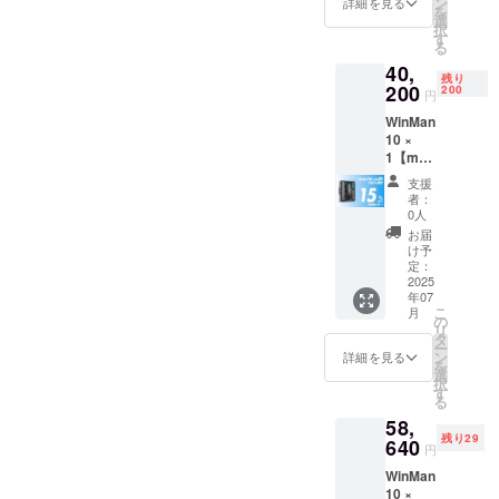
ン
詳細を見る
品や海外製
を
送料
選
択
品の魅力
込）
す
る
【内
を、日本の
40,
容】
残り
皆さんに
■WinMa
200
200
円
n10本体
しっかりと
WinMan
× 1 ■リ
伝えること
10 ×
モコン
を目指して
1【mac
× 1 ■ク
hi-ya割
リーニ
います。
支援
15％OF
ングク
者：
F】200
ロス × 4
0人
名限定
■注水ボ
お届
一般販
トル × 1
け予
売予定
■ロープ
定：
価格
2025
× 1 ■電
年07
47,300
源アダ
こ
月
円 →
プター
の
リ
40,200
× 1 ■日
タ
ー
円
本語説
ン
詳細を見る
を
（税・
明書 × 1
選
択
送料
※デザイ
す
る
込）
ン・仕
58,
【内
様は変
残り29
容】
640
更にな
円
■WinMa
る可能
WinMan
n10本体
性もご
10 ×
× 1 ■リ
ざいま