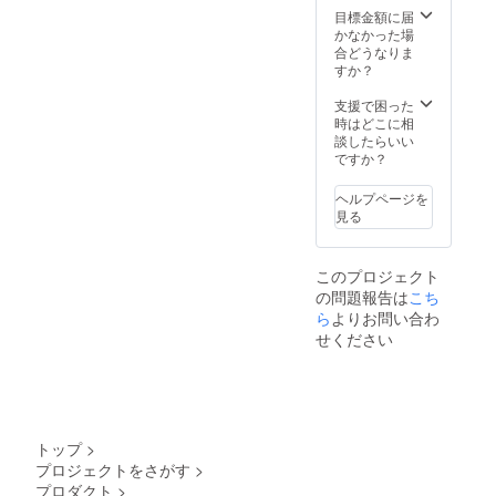
す。 ※
目標金額に届
ご注文
かなかった場
状況、
合どうなりま
使用部
すか？
材の供
給状
支援で困った
況、製
時はどこに相
造工程
談したらいい
上の都
ですか？
合等に
より出
ヘルプページを
荷時期
見る
が遅れ
る場合
があり
このプロジェクト
ます。
の問題報告は
こち
ら
よりお問い合わ
せください
トップ
>
プロジェクトをさがす
>
プロダクト
>