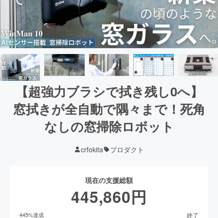
【超強力ブラシで拭き残し0へ】
窓拭きが全自動で隅々まで！死角
なしの窓掃除ロボット
crfokita
プロダクト
現在の支援総額
445,860
円
終了
445
%達成