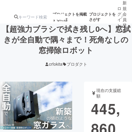
新
ロ
規
グ
会
プロジェクトを掲載
プロジェクトを
/
するには
さがす
イ
員
ン
登
【超強力ブラシで拭き残し0へ】窓拭
録
きが全自動で隅々まで！死角なしの
窓掃除ロボット
人気のプロ
注目のリ
注目の新着プロ
募集終了が近いプ
もうすぐ公開
ジェクト
ターン
ジェクト
ロジェクト
されます
crfokita
プロダクト
アート・写真
音楽
現在の支援総
テクノロジー・ガジェット
ゲーム・サ
額
445,
映像・映画
書籍・雑誌
860
ビジネス・起業
チャレンジ