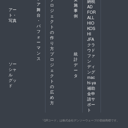
納税
ア
ロ
施
AD
アー
舞
ジ
事
FOR
ト・
台
ェ
例
ALL
写真
・
ク
HIO
パ
ト
KOS
フ
の
HI
ォ
作
JFA
ー
り
クラ
マ
方
ウド
ン
プ
統
ファ
ス
ロ
計
ン
ソー
ジ
デ
ディ
シャ
ェ
ー
ング
ル
ク
タ
mac
グッ
ト
hi-ya
ド
の
補助
広
金申
め
請サ
方
ポー
ト
「QRコード」は株式会社デンソーウェーブの登録商標です。