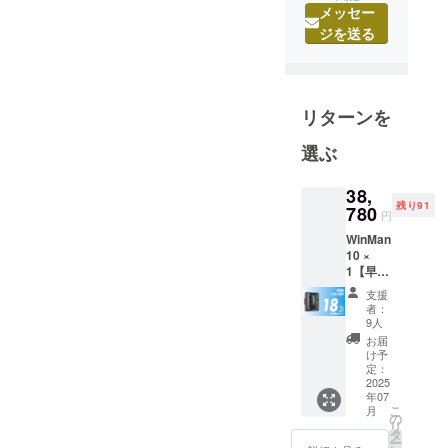
メッセー
出身。10年
ジを送る
間メーカー
で営業職に
従事したの
ち、2020年
リターンを
に独立し、
「本当に良
選ぶ
いものを、
誠実に届け
38,
残り91
780
る」を信条
円
にコージー
WinMan
10 ×
合同会社を
1【早割
立ち上げま
18％OF
支援
した。
F】100
者：
名限定
9人
日々、海外
一般販
お届
メーカーと
売予定
け予
価格
のやり取り
定：
47,300
2025
や商品企画
年07
円 →
こ
月
を行いなが
38,780
の
リ
円
ら、自社商
タ
ー
（税・