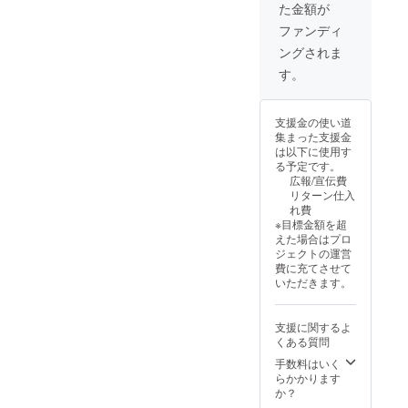
た金額が
■ロープ
定価格
があり
× 2 ■電
に送料
ます。
ファンディ
源アダ
を含む
ングされま
プター
合計金
× 2 ■日
額に対
す。
本語説
するも
明書 × 2
ので
※デザイ
す。 ※
支援金の使い道
ン・仕
ご注文
集まった支援金
様は変
状況、
は以下に使用す
更にな
使用部
る予定です。
る可能
材の供
広報/宣伝費
性もご
給状
リターン仕入
ざいま
況、製
れ費
す。ご
造工程
※目標金額を超
了承く
上の都
えた場合はプロ
ださ
合等に
ジェクトの運営
い。 ※
より出
費に充てさせて
割引率
荷時期
いただきます。
は一般
が遅れ
販売予
る場合
定価格
があり
支援に関するよ
に送料
ます。
くある質問
を含む
合計金
手数料はいく
額に対
らかかります
するも
か？
ので