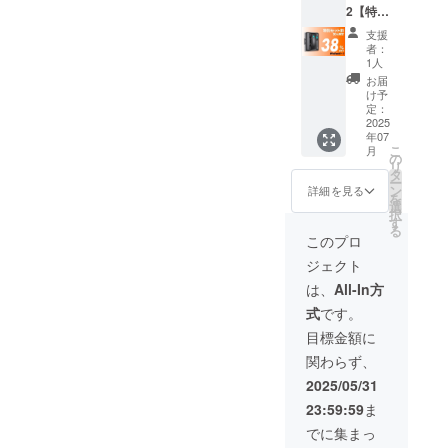
2【特別
モコン
す。ご
セット
× 1 ■ク
了承く
支援
割
リーニ
ださ
者：
38％OF
ングク
い。 ※
1人
F】30名
ロス × 4
割引率
お届
限定 一
■注水ボ
は一般
け予
般販売
トル × 1
定：
販売予
予定価
2025
■ロープ
定価格
年07
格
× 1 ■電
に送料
こ
月
94,600
源アダ
の
を含む
リ
円 →
プター
タ
合計金
ー
58,640
× 1 ■日
ン
額に対
詳細を見る
を
円
本語説
選
するも
択
（税・
明書 × 1
す
ので
る
送料
※デザイ
す。 ※
このプロ
込）
ン・仕
ご注文
ジェクト
【内
様は変
状況、
容】
更にな
使用部
は、
All-In方
■WinMa
る可能
材の供
式
です。
n10本体
性もご
給状
× 2 ■リ
ざいま
況、製
目標金額に
モコン
す。ご
造工程
関わらず、
× 2 ■ク
了承く
上の都
リーニ
ださ
合等に
2025/05/31
ングク
い。 ※
より出
23:59:59
ま
ロス × 8
割引率
荷時期
■注水ボ
は一般
が遅れ
でに集まっ
トル × 2
販売予
る場合