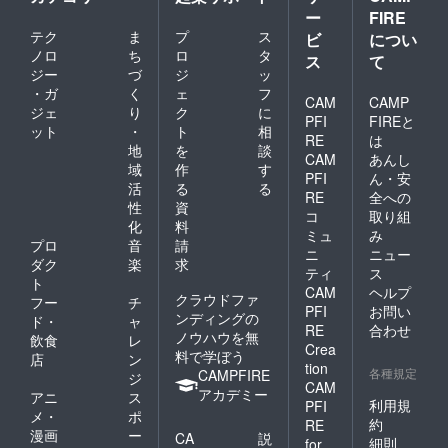
ー
FIRE
テク
ま
プ
ス
ビ
につい
ノロ
ち
ロ
タ
ス
て
ジー
づ
ジ
ッ
・ガ
く
ェ
フ
CAM
CAMP
ジェ
り
ク
に
PFI
FIREと
ット
・
ト
相
RE
は
地
を
談
CAM
あんし
域
作
す
PFI
ん・安
活
る
る
RE
全への
性
資
コ
取り組
化
料
ミュ
み
プロ
音
請
ニ
ニュー
ダク
楽
求
ティ
ス
ト
CAM
ヘルプ
クラウドファ
フー
チ
PFI
お問い
ンディングの
ド・
ャ
RE
合わせ
ノウハウを無
飲食
レ
Crea
料で学ぼう
店
ン
tion
各種規定
CAMPFIRE
ジ
CAM
アカデミー
アニ
ス
利用規
PFI
メ・
ポ
約
RE
漫画
ー
CA
説
細則
for