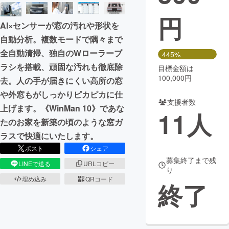
円
まちづくり・地域活性化
AI×センサーが窓の汚れや形状を
自動分析。複数モードで隅々まで
CAMPFIRE for Social Good
CAMPFIRE Creation
全自動清掃、独自のWローラーブ
445%
CAMPFIREふるさと納税
machi-ya
コミュニティ
ラシを搭載、頑固な汚れも徹底除
目標金額は
100,000円
去。人の手が届きにくい高所の窓
や外窓もがしっかりピカピカに仕
支援者数
上げます。《WinMan 10》であな
11
人
たのお家を新築の頃のような窓ガ
ラスで快適にいたします。
ポスト
シェア
募集終了まで残
LINEで送る
URLコピー
り
埋め込み
QRコード
終了