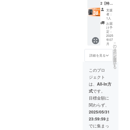
2【特別
モコン
す。ご
セット
× 1 ■ク
了承く
支援
割
リーニ
ださ
者：
38％OF
ングク
い。 ※
1人
F】30名
ロス × 4
割引率
お届
限定 一
■注水ボ
は一般
け予
般販売
トル × 1
定：
販売予
予定価
2025
■ロープ
定価格
年07
格
× 1 ■電
に送料
こ
月
94,600
源アダ
の
を含む
リ
円 →
プター
タ
合計金
ー
58,640
× 1 ■日
ン
額に対
詳細を見る
を
円
本語説
選
するも
択
（税・
明書 × 1
す
ので
る
送料
※デザイ
す。 ※
このプロ
込）
ン・仕
ご注文
ジェクト
【内
様は変
状況、
容】
更にな
使用部
は、
All-In方
■WinMa
る可能
材の供
式
です。
n10本体
性もご
給状
× 2 ■リ
ざいま
況、製
目標金額に
モコン
す。ご
造工程
関わらず、
× 2 ■ク
了承く
上の都
リーニ
ださ
合等に
2025/05/31
ングク
い。 ※
より出
23:59:59
ま
ロス × 8
割引率
荷時期
■注水ボ
は一般
が遅れ
でに集まっ
トル × 2
販売予
る場合