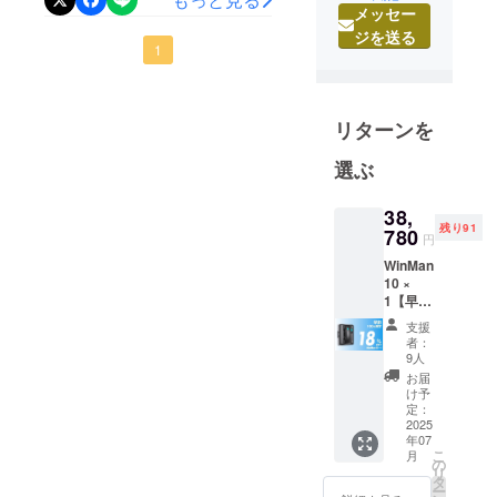
困りのことがございました
メッセー
出身。10年
とうございました。皆さま
ら、公式LINEまでご連絡い
ジを送る
間メーカー
からの温かいご支援に心よ
1
ただくようお願いいたしま
で営業職に
り感謝申し上げます。現
従事したの
す。公式LINEは同封の書類
在、発送準備を進めてお
ち、2020年
にQRコードを掲載しており
リターンを
に独立し、
り、6月中旬までにはすべて
ますので、そちらから友だ
「本当に良
選ぶ
の発送を完了する見込みで
ち登録をお願いします。引
いものを、
す。できる限り早く皆さま
誠実に届け
38,
き続き宜しくお願いいたし
残り91
780
のお手元にお届けできるよ
る」を信条
円
ます。WinMan10スタッフ
にコージー
WinMan
う、引き続き努めてまいり
一同
10 ×
合同会社を
ます。お届けまで今しばら
1【早割
立ち上げま
18％OF
支援
くお待ちくださいませ。
した。
F】100
者：
名限定
9人
日々、海外
一般販
お届
メーカーと
売予定
け予
価格
のやり取り
定：
47,300
2025
や商品企画
年07
円 →
こ
月
を行いなが
38,780
の
リ
円
ら、自社商
タ
ー
（税・