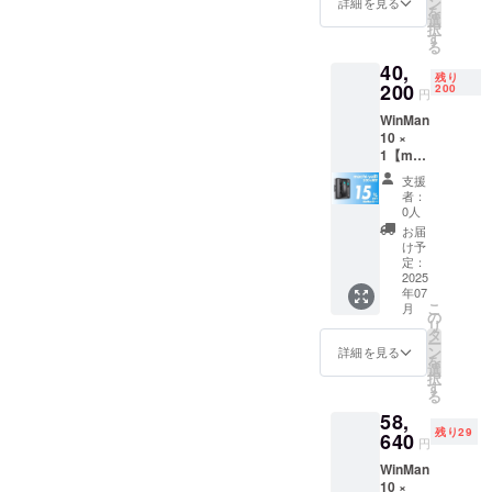
ン
詳細を見る
品や海外製
を
送料
選
択
品の魅力
込）
す
る
【内
を、日本の
40,
容】
残り
皆さんに
■WinMa
200
200
円
n10本体
しっかりと
WinMan
× 1 ■リ
伝えること
10 ×
モコン
を目指して
1【mac
× 1 ■ク
hi-ya割
リーニ
います。
支援
15％OF
ングク
者：
F】200
ロス × 4
0人
名限定
■注水ボ
お届
一般販
トル × 1
け予
売予定
■ロープ
定：
価格
2025
× 1 ■電
年07
47,300
源アダ
こ
月
円 →
プター
の
リ
40,200
× 1 ■日
タ
ー
円
本語説
ン
詳細を見る
を
（税・
明書 × 1
選
択
送料
※デザイ
す
る
込）
ン・仕
58,
【内
様は変
残り29
容】
640
更にな
円
■WinMa
る可能
WinMan
n10本体
性もご
10 ×
× 1 ■リ
ざいま