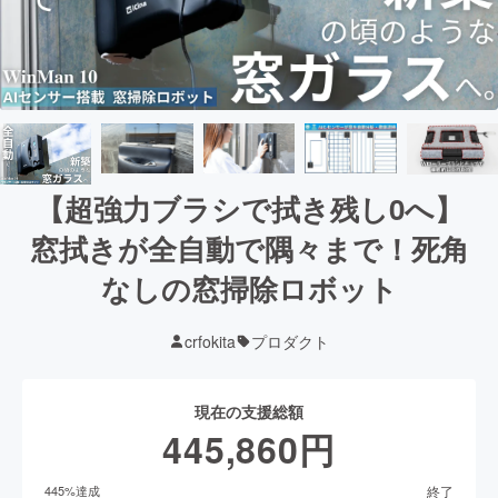
【超強力ブラシで拭き残し0へ】
窓拭きが全自動で隅々まで！死角
なしの窓掃除ロボット
crfokita
プロダクト
現在の支援総額
445,860
円
終了
445
%達成