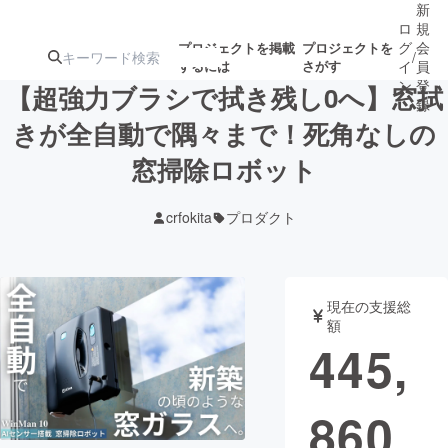
新
ロ
規
グ
会
プロジェクトを掲載
プロジェクトを
/
するには
さがす
イ
員
ン
登
【超強力ブラシで拭き残し0へ】窓拭
録
きが全自動で隅々まで！死角なしの
窓掃除ロボット
人気のプロ
注目のリ
注目の新着プロ
募集終了が近いプ
もうすぐ公開
ジェクト
ターン
ジェクト
ロジェクト
されます
crfokita
プロダクト
アート・写真
音楽
現在の支援総
テクノロジー・ガジェット
ゲーム・サ
額
445,
映像・映画
書籍・雑誌
860
ビジネス・起業
チャレンジ