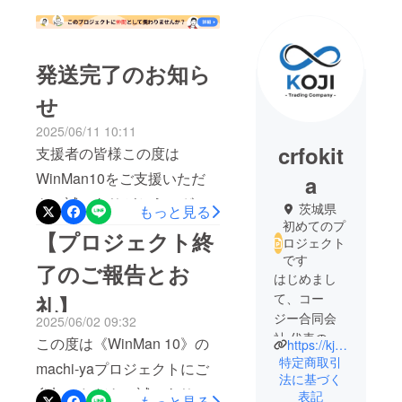
発送完了のお知ら
せ
2025/06/11 10:11
crfokit
支援者の皆様この度は
WinMan10をご支援いただ
a
き、誠にありがとうござい
茨城県
もっと見る
初めてのプ
ます。昨日をもって全ての
【プロジェクト終
ロジェクト
リターンの発送が完了して
です
了のご報告とお
おります。商品受け取りの
はじめまし
て、コー
礼】
ほど、宜しくお願いしま
ジー合同会
2025/06/02 09:32
す。尚、製品のアフターサ
社 代表の沖
この度は《WinMan 10》の
https://kj-imp.com/
ポートは全て公式LINEにて
田です。
特定商取引
machi-yaプロジェクトにご
1987年生ま
対応しております。何かお
法に基づく
参加いただき、誠にありが
表記
れ、茨城県
もっと見る