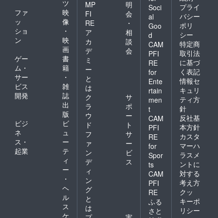
ツ
MP
明
プライ
Soci
ファ
映
FI
会
バシー
al
ッ
像
RE
・
ポリ
Goo
ショ
・
ア
相
シー
d
ン
映
カ
談
特定商
CAM
画
デ
会
取引法
PFI
ゲー
書
ミ
に基づ
RE
ム・
籍
ー
く表記
for
サー
・
と
情報セ
Ente
ビス
雑
は
キュリ
rtain
開発
誌
ク
サ
ティ方
men
出
ラ
ポ
針
t
版
ウ
ー
反社基
CAM
ビジ
ビ
ド
ト
本方針
PFI
ネ
ュ
フ
サ
カスタ
RE
ス・
ー
ァ
ー
マーハ
for
起業
テ
ン
ビ
ラスメ
Spor
ィ
デ
ス
ントに
ts
ー
ィ
対する
CAM
・
ン
考え方
PFI
ヘ
グ
クッ
RE
ル
と
キーポ
ふる
ス
は
リシー
さと
ケ
プ
実