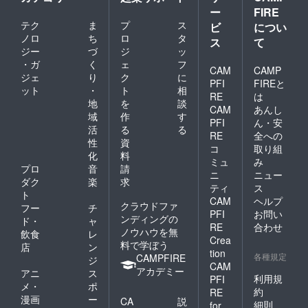
ー
FIRE
テク
ま
プ
ス
ビ
につい
ノロ
ち
ロ
タ
ス
て
ジー
づ
ジ
ッ
・ガ
く
ェ
フ
CAM
CAMP
ジェ
り
ク
に
PFI
FIREと
ット
・
ト
相
RE
は
地
を
談
CAM
あんし
域
作
す
PFI
ん・安
活
る
る
RE
全への
性
資
コ
取り組
化
料
ミュ
み
プロ
音
請
ニ
ニュー
ダク
楽
求
ティ
ス
ト
CAM
ヘルプ
クラウドファ
フー
チ
PFI
お問い
ンディングの
ド・
ャ
RE
合わせ
ノウハウを無
飲食
レ
Crea
料で学ぼう
店
ン
tion
各種規定
CAMPFIRE
ジ
CAM
アカデミー
アニ
ス
利用規
PFI
メ・
ポ
約
RE
漫画
ー
CA
説
細則
for