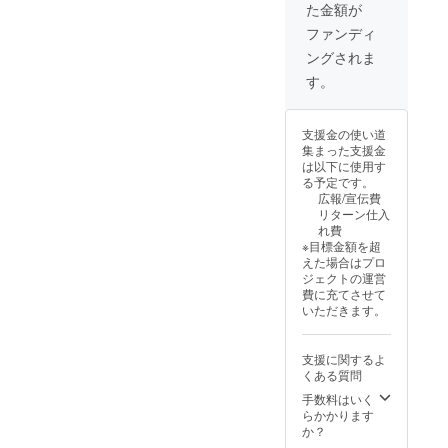
た金額が
■ロープ
定価格
があり
× 2 ■電
に送料
ます。
ファンディ
源アダ
を含む
ングされま
プター
合計金
× 2 ■日
額に対
す。
本語説
するも
明書 × 2
ので
※デザイ
す。 ※
支援金の使い道
ン・仕
ご注文
集まった支援金
様は変
状況、
は以下に使用す
更にな
使用部
る予定です。
る可能
材の供
広報/宣伝費
性もご
給状
リターン仕入
ざいま
況、製
れ費
す。ご
造工程
※目標金額を超
了承く
上の都
えた場合はプロ
ださ
合等に
ジェクトの運営
い。 ※
より出
費に充てさせて
割引率
荷時期
いただきます。
は一般
が遅れ
販売予
る場合
定価格
があり
支援に関するよ
に送料
ます。
くある質問
を含む
合計金
手数料はいく
額に対
らかかります
するも
か？
ので