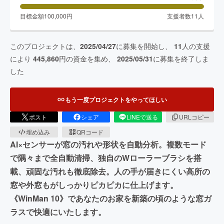
目標金額
100,000
円
支援者数
11
人
このプロジェクトは、
2025/04/27
に募集を開始し、
11
人の支援
により
445,860
円の資金を集め、
2025/05/31
に募集を終了しま
した
もう一度プロジェクトをやってほしい
ポスト
シェア
LINEで送る
URLコピー
埋め込み
QRコード
AI×センサーが窓の汚れや形状を自動分析。複数モード
で隅々まで全自動清掃、独自のWローラーブラシを搭
載、頑固な汚れも徹底除去。人の手が届きにくい高所の
窓や外窓もがしっかりピカピカに仕上げます。
《WinMan 10》であなたのお家を新築の頃のような窓ガ
ラスで快適にいたします。