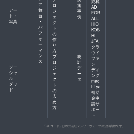
納税
ア
ロ
施
AD
アー
舞
ジ
事
FOR
ト・
台
ェ
例
ALL
写真
・
ク
HIO
パ
ト
KOS
フ
の
HI
ォ
作
JFA
ー
り
クラ
マ
方
ウド
ン
プ
統
ファ
ス
ロ
計
ン
ソー
ジ
デ
ディ
シャ
ェ
ー
ング
ル
ク
タ
mac
グッ
ト
hi-ya
ド
の
補助
広
金申
め
請サ
方
ポー
ト
「QRコード」は株式会社デンソーウェーブの登録商標です。