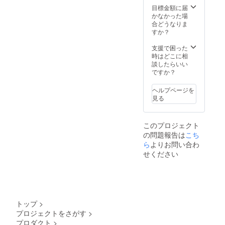
す。 ※
目標金額に届
ご注文
かなかった場
状況、
合どうなりま
使用部
すか？
材の供
給状
支援で困った
況、製
時はどこに相
造工程
談したらいい
上の都
ですか？
合等に
より出
ヘルプページを
荷時期
見る
が遅れ
る場合
があり
このプロジェクト
ます。
の問題報告は
こち
ら
よりお問い合わ
せください
トップ
>
プロジェクトをさがす
>
プロダクト
>