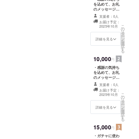
を込めて、お礼
のメッセージを
お送りします。
支援者：0人
お届け予定：
こ
2025年10月
の
リ
タ
ー
ン
詳細を見る
を
選
択
す
る
10,000
円
・感謝の気持ち
を込めて、お礼
のメッセージを
お送りします。
支援者：0人
・ガチャに使わ
お届け予定：
れているアイテ
こ
2025年10月
の
ムを特別にお届
リ
タ
け(うきはオリジ
ー
ン
ナルキーホル
詳細を見る
を
選
ダー)
択
す
る
15,000
円
・ガチャに使わ