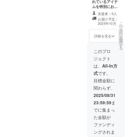
れているアイテ
ムを特別にお届
け(うきはオリジ
支援者：0人
ナルキーホル
お届け予定：
ダー) ・手書きの
こ
2025年10月
の
感謝状 ・うきは
リ
タ
の風景写真のポ
ー
ン
ストカード
詳細を見る
を
選
択
す
る
このプロ
ジェクト
は、
All-In方
式
です。
目標金額に
関わらず、
2025/08/31
23:59:59
ま
でに集まっ
た金額が
ファンディ
ングされま