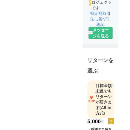
ロジェクト
です
特定商取引
法に基づく
表記
メッセー
ジを送る
リターンを
選ぶ
目標金額
未達でも
リターン
が届きま
す
(All-in
方式)
5,000
円
・感謝の気持ち