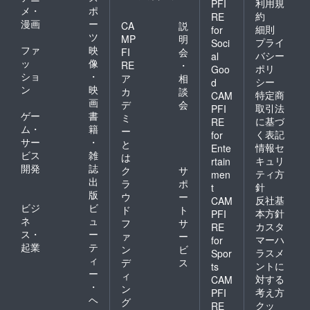
利用規
PFI
メ・
ポ
約
RE
漫画
ー
CA
説
細則
for
ツ
MP
明
プライ
Soci
ファ
映
FI
会
バシー
al
ッ
像
RE
・
ポリ
Goo
ショ
・
ア
相
シー
d
ン
映
カ
談
特定商
CAM
画
デ
会
取引法
PFI
ゲー
書
ミ
に基づ
RE
ム・
籍
ー
く表記
for
サー
・
と
情報セ
Ente
ビス
雑
は
キュリ
rtain
開発
誌
ク
サ
ティ方
men
出
ラ
ポ
針
t
版
ウ
ー
反社基
CAM
ビジ
ビ
ド
ト
本方針
PFI
ネ
ュ
フ
サ
カスタ
RE
ス・
ー
ァ
ー
マーハ
for
起業
テ
ン
ビ
ラスメ
Spor
ィ
デ
ス
ントに
ts
ー
ィ
対する
CAM
・
ン
考え方
PFI
ヘ
グ
クッ
RE