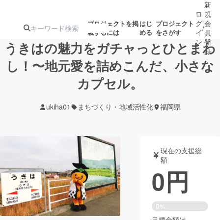
新
ロ
規
グ
会
プロジェクトを掲
はじ
プロジェクト
/
載するには
める
をさがす
イ
員
ン
登
うきはの魅力をガチャっとひとまわ
録
し！〜地元愛を詰めこんだ、小さな
カプセル。
人気のプロ
注目のリ
注目の新着プロ
募集終了が近いプ
もうすぐ公開
ジェクト
ターン
ジェクト
ロジェクト
されます
ukiha01
まちづくり・地域活性化
福岡県
アート・写真
音楽
現在の支援総
テクノロジー・ガジェット
ゲーム・サ
額
0
円
映像・映画
書籍・雑誌
0%
ビジネス・起業
チャレンジ
目標金額は