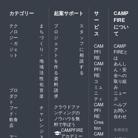
カテゴリー
起案サポート
サ
CAMP
ー
FIRE
テク
ま
プ
ス
ビ
につい
ノロ
ち
ロ
タ
ス
て
ジー
づ
ジ
ッ
・ガ
く
ェ
フ
CAM
CAMP
ジェ
り
ク
に
PFI
FIREと
ット
・
ト
相
RE
は
地
を
談
CAM
あんし
域
作
す
PFI
ん・安
活
る
る
RE
全への
性
資
コ
取り組
化
料
ミュ
み
プロ
音
請
ニ
ニュー
ダク
楽
求
ティ
ス
ト
CAM
ヘルプ
クラウドファ
フー
チ
PFI
お問い
ンディングの
ド・
ャ
RE
合わせ
ノウハウを無
飲食
レ
Crea
料で学ぼう
店
ン
tion
各種規定
CAMPFIRE
ジ
CAM
アカデミー
アニ
ス