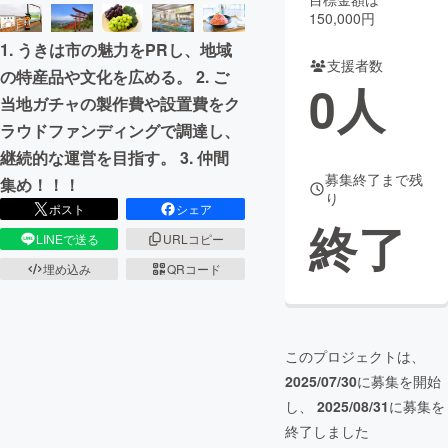
150,000円
まちづくり・地域活性化
1. うきは市の魅力をPRし、地域
支援者数
の特産品や文化を広める。 2. ご
0
人
CAMPFIRE for Social Good
CAMPFIRE Creation
当地ガチャの製作費や設置費をク
CAMPFIREふるさと納税
machi-ya
コミュニティ
ラウドファンディングで調達し、
継続的な運営を目指す。 3. 仲間
募集終了まで残
集め！！！
り
ポスト
シェア
終了
LINEで送る
URLコピー
埋め込み
QRコード
このプロジェクトは、
2025/07/30
に募集を開始
し、
2025/08/31
に募集を
終了しました