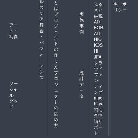
ル
と
キーポ
ふる
ス
は
リシー
さと
ケ
プ
実
納税
ア
ロ
施
AD
アー
舞
ジ
事
FOR
ト・
台
ェ
例
ALL
写真
・
ク
HIO
パ
ト
KOS
フ
の
HI
ォ
作
JFA
ー
り
クラ
マ
方
ウド
ン
プ
統
ファ
ス
ロ
計
ン
ソー
ジ
デ
ディ
シャ
ェ
ー
ング
ル
ク
タ
mac
グッ
ト
hi-ya
ド
の
補助
広
金申
め
請サ
方
ポー
ト