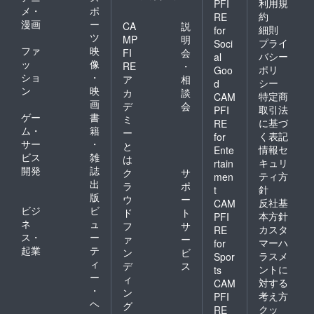
利用規
PFI
メ・
ポ
約
RE
漫画
ー
CA
説
細則
for
ツ
MP
明
プライ
Soci
ファ
映
FI
会
バシー
al
ッ
像
RE
・
ポリ
Goo
ショ
・
ア
相
シー
d
ン
映
カ
談
特定商
CAM
画
デ
会
取引法
PFI
ゲー
書
ミ
に基づ
RE
ム・
籍
ー
く表記
for
サー
・
と
情報セ
Ente
ビス
雑
は
キュリ
rtain
開発
誌
ク
サ
ティ方
men
出
ラ
ポ
針
t
版
ウ
ー
反社基
CAM
ビジ
ビ
ド
ト
本方針
PFI
ネ
ュ
フ
サ
カスタ
RE
ス・
ー
ァ
ー
マーハ
for
起業
テ
ン
ビ
ラスメ
Spor
ィ
デ
ス
ントに
ts
ー
ィ
対する
CAM
・
ン
考え方
PFI
ヘ
グ
クッ
RE