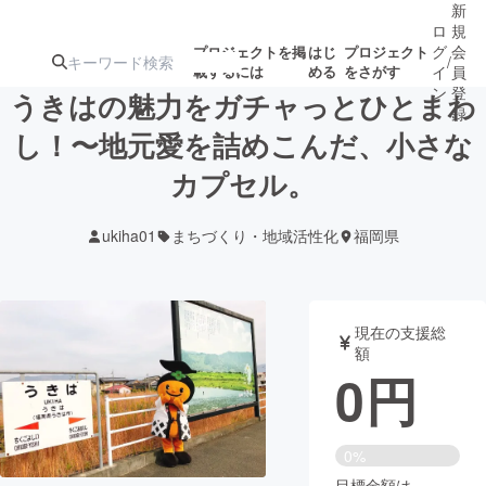
新
ロ
規
グ
会
プロジェクトを掲
はじ
プロジェクト
/
載するには
める
をさがす
イ
員
ン
登
うきはの魅力をガチャっとひとまわ
録
し！〜地元愛を詰めこんだ、小さな
カプセル。
人気のプロ
注目のリ
注目の新着プロ
募集終了が近いプ
もうすぐ公開
ジェクト
ターン
ジェクト
ロジェクト
されます
ukiha01
まちづくり・地域活性化
福岡県
アート・写真
音楽
現在の支援総
テクノロジー・ガジェット
ゲーム・サ
額
0
円
映像・映画
書籍・雑誌
0%
ビジネス・起業
チャレンジ
目標金額は