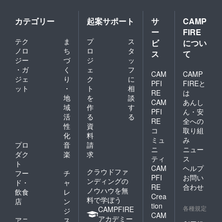
カテゴリー
起案サポート
サ
CAMP
ー
FIRE
テク
ま
プ
ス
ビ
につい
ノロ
ち
ロ
タ
ス
て
ジー
づ
ジ
ッ
・ガ
く
ェ
フ
CAM
CAMP
ジェ
り
ク
に
PFI
FIREと
ット
・
ト
相
RE
は
地
を
談
CAM
あんし
域
作
す
PFI
ん・安
活
る
る
RE
全への
性
資
コ
取り組
化
料
ミュ
み
プロ
音
請
ニ
ニュー
ダク
楽
求
ティ
ス
ト
CAM
ヘルプ
クラウドファ
フー
チ
PFI
お問い
ンディングの
ド・
ャ
RE
合わせ
ノウハウを無
飲食
レ
Crea
料で学ぼう
店
ン
tion
各種規定
CAMPFIRE
ジ
CAM
アカデミー
アニ
ス