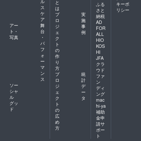
ル
と
キーポ
ふる
ス
は
リシー
さと
ケ
プ
実
納税
ア
ロ
施
AD
アー
舞
ジ
事
FOR
ト・
台
ェ
例
ALL
写真
・
ク
HIO
パ
ト
KOS
フ
の
HI
ォ
作
JFA
ー
り
クラ
マ
方
ウド
ン
プ
統
ファ
ス
ロ
計
ン
ソー
ジ
デ
ディ
シャ
ェ
ー
ング
ル
ク
タ
mac
グッ
ト
hi-ya
ド
の
補助
広
金申
め
請サ
方
ポー
ト