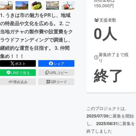
150,000円
まちづくり・地域活性化
1. うきは市の魅力をPRし、地域
支援者数
の特産品や文化を広める。 2. ご
0
人
CAMPFIRE for Social Good
CAMPFIRE Creation
当地ガチャの製作費や設置費をク
CAMPFIREふるさと納税
machi-ya
コミュニティ
ラウドファンディングで調達し、
継続的な運営を目指す。 3. 仲間
募集終了まで残
集め！！！
り
ポスト
シェア
終了
LINEで送る
URLコピー
埋め込み
QRコード
このプロジェクトは、
2025/07/30
に募集を開始
し、
2025/08/31
に募集を
終了しました