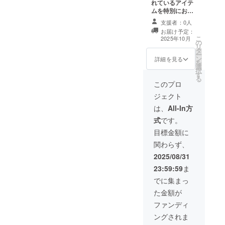
れているアイテ
ムを特別にお届
け(うきはオリジ
支援者：0人
ナルキーホル
お届け予定：
ダー) ・手書きの
こ
2025年10月
の
感謝状 ・うきは
リ
タ
の風景写真のポ
ー
ン
ストカード
詳細を見る
を
選
択
す
る
このプロ
ジェクト
は、
All-In方
式
です。
目標金額に
関わらず、
2025/08/31
23:59:59
ま
でに集まっ
た金額が
ファンディ
ングされま