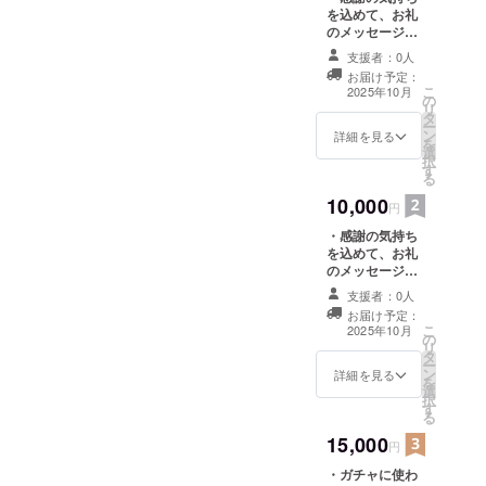
を込めて、お礼
のメッセージを
お送りします。
支援者：0人
お届け予定：
こ
2025年10月
の
リ
タ
ー
ン
詳細を見る
を
選
択
す
る
10,000
円
・感謝の気持ち
を込めて、お礼
のメッセージを
お送りします。
支援者：0人
・ガチャに使わ
お届け予定：
れているアイテ
こ
2025年10月
の
ムを特別にお届
リ
タ
け(うきはオリジ
ー
ン
ナルキーホル
詳細を見る
を
選
ダー)
択
す
る
15,000
円
・ガチャに使わ