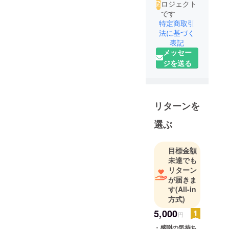
ロジェクト
です
特定商取引
法に基づく
表記
メッセー
ジを送る
リターンを
選ぶ
目標金額
未達でも
リターン
が届きま
す
(All-in
方式)
5,000
円
・感謝の気持ち