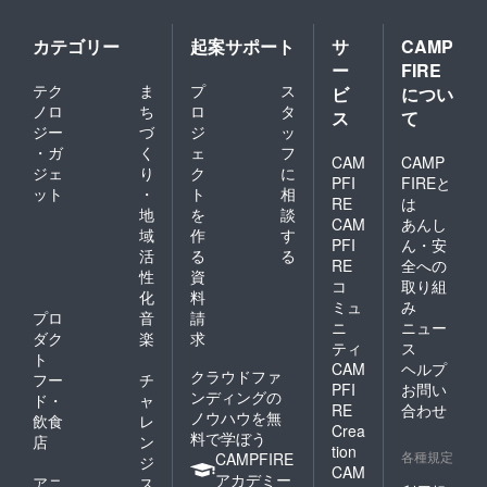
カテゴリー
起案サポート
サ
CAMP
ー
FIRE
テク
ま
プ
ス
ビ
につい
ノロ
ち
ロ
タ
ス
て
ジー
づ
ジ
ッ
・ガ
く
ェ
フ
CAM
CAMP
ジェ
り
ク
に
PFI
FIREと
ット
・
ト
相
RE
は
地
を
談
CAM
あんし
域
作
す
PFI
ん・安
活
る
る
RE
全への
性
資
コ
取り組
化
料
ミュ
み
プロ
音
請
ニ
ニュー
ダク
楽
求
ティ
ス
ト
CAM
ヘルプ
クラウドファ
フー
チ
PFI
お問い
ンディングの
ド・
ャ
RE
合わせ
ノウハウを無
飲食
レ
Crea
料で学ぼう
店
ン
tion
各種規定
CAMPFIRE
ジ
CAM
アカデミー
アニ
ス