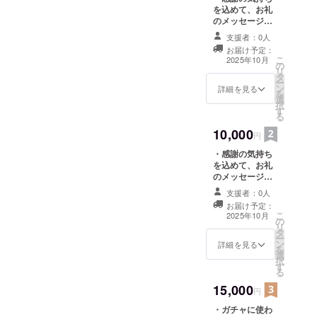
を込めて、お礼
のメッセージを
お送りします。
支援者：0人
お届け予定：
こ
2025年10月
の
リ
タ
ー
ン
詳細を見る
を
選
択
す
る
10,000
円
・感謝の気持ち
を込めて、お礼
のメッセージを
お送りします。
支援者：0人
・ガチャに使わ
お届け予定：
れているアイテ
こ
2025年10月
の
ムを特別にお届
リ
タ
け(うきはオリジ
ー
ン
ナルキーホル
詳細を見る
を
選
ダー)
択
す
る
15,000
円
・ガチャに使わ