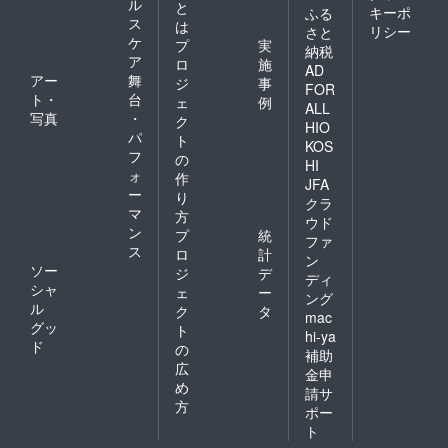
ル
と
キーポ
ふる
ス
は
リシー
さと
ケ
プ
実
納税
ア
ロ
施
AD
アー
舞
ジ
事
FOR
ト・
台
ェ
例
ALL
写真
・
ク
HIO
パ
ト
KOS
フ
の
HI
ォ
作
JFA
ー
り
クラ
マ
方
ウド
ン
プ
統
ファ
ス
ロ
計
ン
ソー
ジ
デ
ディ
シャ
ェ
ー
ング
ル
ク
タ
mac
グッ
ト
hi-ya
ド
の
補助
広
金申
め
請サ
方
ポー
ト