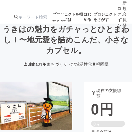
新
ロ
規
グ
会
プロジェクトを掲
はじ
プロジェクト
/
載するには
める
をさがす
イ
員
ン
登
うきはの魅力をガチャっとひとまわ
録
し！〜地元愛を詰めこんだ、小さな
カプセル。
人気のプロ
注目のリ
注目の新着プロ
募集終了が近いプ
もうすぐ公開
ジェクト
ターン
ジェクト
ロジェクト
されます
ukiha01
まちづくり・地域活性化
福岡県
アート・写真
音楽
現在の支援総
テクノロジー・ガジェット
ゲーム・サ
額
0
円
映像・映画
書籍・雑誌
0%
ビジネス・起業
チャレンジ
目標金額は