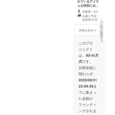
れているアイテ
ムを特別にお届
け(うきはオリジ
支援者：0人
ナルキーホル
お届け予定：
ダー) ・手書きの
こ
2025年10月
の
感謝状 ・うきは
リ
タ
の風景写真のポ
ー
ン
ストカード
詳細を見る
を
選
択
す
る
このプロ
ジェクト
は、
All-In方
式
です。
目標金額に
関わらず、
2025/08/31
23:59:59
ま
でに集まっ
た金額が
ファンディ
ングされま