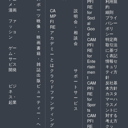
利用規
PFI
メ・
ポ
約
RE
漫画
ー
CA
説
細則
for
ツ
MP
明
プライ
Soci
ファ
映
FI
会
バシー
al
ッ
像
RE
・
ポリ
Goo
ショ
・
ア
相
シー
d
ン
映
カ
談
特定商
CAM
画
デ
会
取引法
PFI
ゲー
書
ミ
に基づ
RE
ム・
籍
ー
く表記
for
サー
・
と
情報セ
Ente
ビス
雑
は
キュリ
rtain
開発
誌
ク
サ
ティ方
men
出
ラ
ポ
針
t
版
ウ
ー
反社基
CAM
ビジ
ビ
ド
ト
本方針
PFI
ネ
ュ
フ
サ
カスタ
RE
ス・
ー
ァ
ー
マーハ
for
起業
テ
ン
ビ
ラスメ
Spor
ィ
デ
ス
ントに
ts
ー
ィ
対する
CAM
・
ン
考え方
PFI
ヘ
グ
クッ
RE