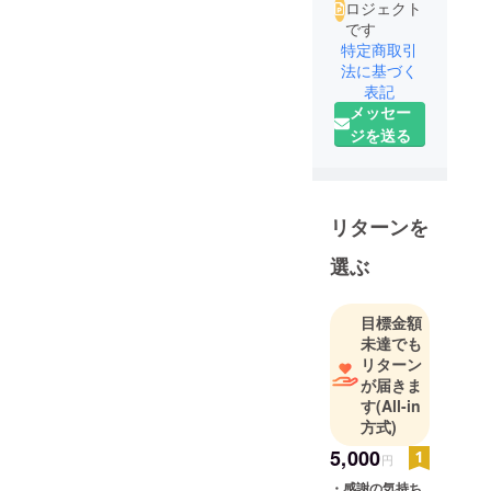
ロジェクト
です
特定商取引
法に基づく
表記
メッセー
ジを送る
リターンを
選ぶ
目標金額
未達でも
リターン
が届きま
す
(All-in
方式)
5,000
円
・感謝の気持ち