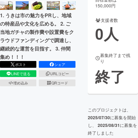
150,000円
まちづくり・地域活性化
1. うきは市の魅力をPRし、地域
支援者数
の特産品や文化を広める。 2. ご
0
人
CAMPFIRE for Social Good
CAMPFIRE Creation
当地ガチャの製作費や設置費をク
CAMPFIREふるさと納税
machi-ya
コミュニティ
ラウドファンディングで調達し、
継続的な運営を目指す。 3. 仲間
募集終了まで残
集め！！！
り
ポスト
シェア
終了
LINEで送る
URLコピー
埋め込み
QRコード
このプロジェクトは、
2025/07/30
に募集を開始
し、
2025/08/31
に募集を
終了しました