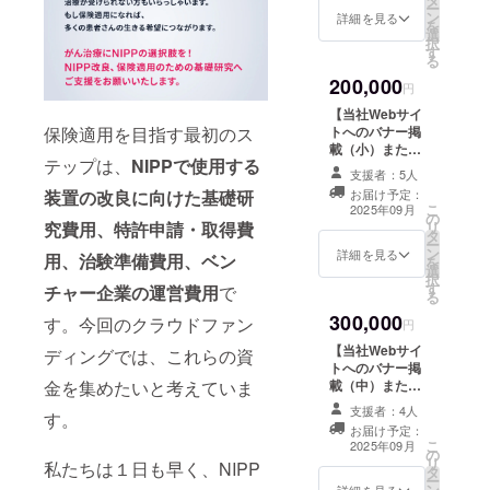
・場所：東京
ー
・初回は2025
ン
都内 ・支援者
詳細を見る
を
年12月、2回目
選
様の交通費や滞
択
は2026年６月予
す
在費（対面報告
る
定です。
会の場合）：支
200,000
援者様の交通費
円
や滞在費は各自
【当社Webサイ
でご負担くださ
保険適用を目指す最初のス
トへのバナー掲
い。 ・支援者
載（小）または
様との連絡方
テップは、
NIPPで使用する
論文謝辞へお名
法：詳細はメー
支援者：5人
前を記載】 ●ご
ルでご連絡いた
装置の改良に向けた基礎研
お届け予定：
希望により当社
こ
します。 ●お礼
2025年09月
の
Webサイトへの
究費用、特許申請・取得費
リ
のメールをお送
タ
バナー掲載
ー
りします。 ●感
ン
（小）または論
詳細を見る
用、治験準備費用、ベン
を
謝状（郵送）を
選
文謝辞へお名前
択
お送りします ●
す
を記載します。
チャー企業の運営費用
で
る
定期報告非公開
※ただし掲載でき
ページへの登録
300,000
す。今回のクラウドファン
ない業種/職種/個
円
をさせていただ
人名がありま
きます。 ●定期
【当社Webサイ
ディングでは、これらの資
す。 ※備考欄へ
報告書（年2回発
トへのバナー掲
ご希望をご記入
金を集めたいと考えていま
行/PDF）をお送
載（中）または
ください ●お礼
りいたします。
論文謝辞へお名
のメールをお送
支援者：4人
す。
・ 初回は2025
前を記載】 ●ご
りします。 ●感
お届け予定：
年12月、2回目
希望により当社
こ
謝状（郵送）を
2025年09月
の
は2026年６月予
Webサイトへの
リ
お送りします。
私たちは１日も早く、NIPP
タ
定です。
バナー掲載
ー
●定期報告非公開
ン
詳細を見る