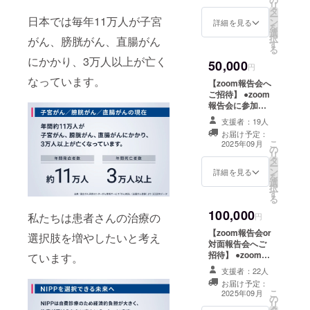
送りいたしま
リ
タ
す。 ・初回は
ー
日本では毎年11万人が子宮
ン
2025年12月、2
詳細を見る
を
選
回目は2026年６
択
がん、膀胱がん、直腸がん
す
月予定です。 ●
る
お礼のメールを
にかかり、3万人以上が亡く
50,000
お送りします。
円
●感謝状（PDF）
なっています。
【zoom報告会へ
をお送りしま
ご招待】 ●zoom
す。 ●定期報告
報告会に参加で
非公開ページへ
きます。 ・日
の登録をさせて
支援者：19人
時：2025年12月
いただきます。
お届け予定：
頃 ・支援者様
こ
2025年09月
の
との連絡方法：
リ
タ
詳細はメールで
ー
ン
ご連絡いたしま
詳細を見る
を
選
す。 ●お礼の
択
す
メールをお送り
る
します。 ●感謝
100,000
私たちは患者さんの治療の
状（PDF）をお
円
送りします。 ●
【zoom報告会or
選択肢を増やしたいと考え
定期報告非公開
対面報告会へご
ページへの登録
招待】 ●zoom報
ています。
をさせていただ
告会or対面報告
きます。 ●定期
支援者：22人
会に参加できま
報告書（年2回発
お届け予定：
す。 ・日時：
こ
行/PDF）をお送
2025年09月
の
2025年12月頃
リ
りいたします。
タ