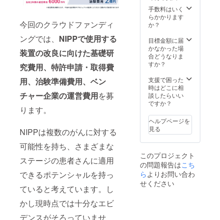
手数料はいく
らかかります
今回のクラウドファンディ
か？
ングでは、
NIPPで使用する
目標金額に届
かなかった場
装置の改良に向けた基礎研
合どうなりま
すか？
究費用、特許申請・取得費
支援で困った
用、治験準備費用、ベン
時はどこに相
チャー企業の運営費用
を募
談したらいい
ですか？
ります。
ヘルプページを
見る
NIPPは複数のがんに対する
可能性を持ち、さまざまな
このプロジェクト
ステージの患者さんに適用
の問題報告は
こち
ら
よりお問い合わ
できるポテンシャルを持っ
せください
ていると考えています。し
かし現時点では十分なエビ
デンスがそろっていませ