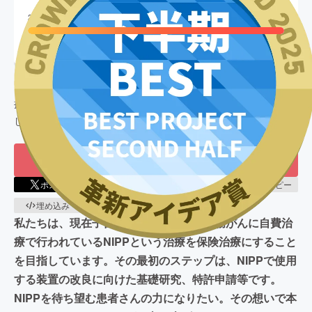
終了
292
%達成
目標金額
5,000,000
円
支援者数
1,129
人
このプロジェクトは、
2025/05/14
に募集を開始し、
1,129
人の支
援により
14,635,500
円の資金を集め、
2025/08/01
に募集を終了
しました
もう一度プロジェクトをやってほしい
20
ポスト
シェア
LINEで送る
URLコピー
埋め込み
QRコード
私たちは、現在子宮がん・膀胱がん・直腸がんに自費治
療で行われているNIPPという治療を保険治療にすること
を目指しています。その最初のステップは、NIPPで使用
する装置の改良に向けた基礎研究、特許申請等です。
NIPPを待ち望む患者さんの力になりたい。その想いで本