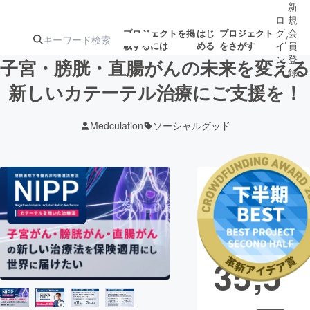
新
ロ
規
グ
会
プロジェクトを掲
はじ
プロジェクト
/
載するには
める
をさがす
イ
員
ン
登
子宮・膀胱・直腸がんの未来を変える
録
新しいカテーテル治療にご支援を！
人気のプロ
注目のリ
注目の新着プロ
募集終了が近いプ
もうすぐ公開
Medculation
ソーシャルグッド
ジェクト
ターン
ジェクト
ロジェクト
されます
アート・写真
音楽
現在の支援総
額
14,6
テクノロジー・ガジェット
ゲーム・サ
35,5
映像・映画
書籍・雑誌
ビジネス・起業
チャレンジ