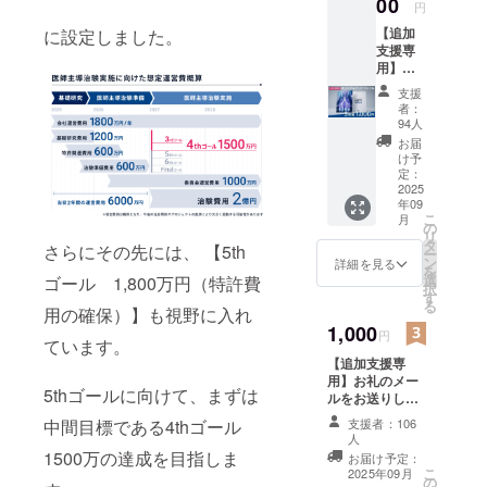
00
円
します。
【追加
に設定しました。
支援専
用】オ
リジナ
支援
ルクリ
者：
アファ
94人
イル3枚
お届
組をお
け予
送りい
定：
たしま
2025
年09
す ※本
こ
月
プロ
の
リ
ジェク
タ
さらにその先には、 【5th
ー
ト2回目
ン
詳細を見る
を
以降の
選
ゴール 1,800万円（特許費
択
ご支援
す
る
者さま
用の確保）】も視野に入れ
限定で
1,000
円
ています。
す ※画
【追加支援専
像はイ
用】お礼のメー
メージ
5thゴールに向けて、まずは
ルをお送りしま
です
す ※本プロジェ
中間目標である4thゴール
支援者：106
クト2回目以降の
人
ご支援者さま限
1500万の達成を目指しま
お届け予定：
定です
こ
2025年09月
の