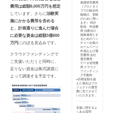
頃 ・場所：東
基礎研究費用
京都内 ・支援
費用は総額6,000万円を想定
（プロトタイ
者様の交通費や
プでの除去性
しています。さらに
治験実
滞在費（対面報
能検討、実験
告会の場合）：
のために用い
施にかかる費用を含める
支援者様の交通
ます） 特許
費や滞在費は各
取得、申請費
と、計画通りに進んだ場合
自でご負担くだ
用 治療法の
さい。 ・支援
に必要な資金は総額3億600
保険適用とす
者様との連絡方
るためのベン
法：詳細はメー
万円
にのぼる見込みです。
チャー企業の
ルでご連絡いた
ホームページ
します。
作成および運
クラウドファンディングで
営費用 会社
運営費用
ご支援いただくと同時に、
データ管理費
用 クラウド
足りない資金は株式譲渡に
ファンディン
グ手数料
よって調達する予定です。
※目標金額を超
えた場合はプロ
ジェクトの運営
費に充てさせて
いただきます。
支援に関するよ
くある質問