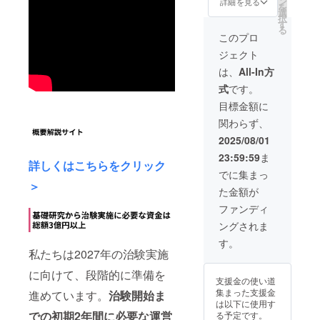
頃 ・場所：東
ン
（特大）または
詳細を見る
の登録をさせて
を
京都内 ・支援
選
論文謝辞へお名
いただきます。
択
者様の交通費や
す
前を記載しま
●定期報告書（年
る
滞在費（対面報
す。 ※ただし掲
このプロ
2回発行/PDF）
告会の場合）：
載できない業種/
をお送りいたし
ジェクト
支援者様の交通
職種/個人名があ
ます。 ・ 初回
費や滞在費は各
ります。 ※備考
は、
All-In方
は2025年12月、
自でご負担くだ
欄へご希望をご
2回目は2026年
式
です。
さい。 ・支援
記入ください。
６月予定です。
者様との連絡方
●お礼のメールを
目標金額に
●zoom報告会or
法：詳細はメー
お送りします。
対面報告会に参
関わらず、
ルでご連絡いた
●感謝状（郵送）
加できます。
します。
をお送りします
2025/08/01
・日時：2025
●定期報告非公開
年12月頃 ・場
23:59:59
ま
ページへの登録
詳しくはこちらをクリック
所：東京都内
をさせていただ
でに集まっ
・支援者様の
＞
きます。 ●定期
交通費や滞在費
た金額が
報告書（年2回発
（対面報告会の
行/PDF）をお送
ファンディ
場合）：支援者
りいたします。
様の交通費や滞
ングされま
・初回は2025
在費は各自でご
年12月、2回目
す。
負担ください。
私たちは2027年の治験実施
は2026年６月予
・支援者様と
定です。 ●zoom
の連絡方法：詳
に向けて、段階的に準備を
報告会or対面報
細はメールでご
支援金の使い道
告会に参加でき
連絡いたしま
集まった支援金
進めています。
治験開始ま
ます。 ・日
す。
は以下に使用す
時：2025年12月
での初期2年間に必要な運営
る予定です。