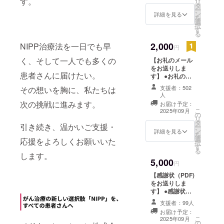
す。
リ
タ
ー
ン
詳細を見る
を
選
択
す
る
2,000
NIPP治療法を一日でも早
円
く、そして一人でも多くの
【お礼のメール
をお送りしま
患者さんに届けたい。
す】 ●お礼の
メールをお送り
支援者：502
その想いを胸に、私たちは
します。
人
次の挑戦に進みます。
お届け予定：
こ
2025年09月
の
リ
タ
引き続き、温かいご支援・
ー
ン
詳細を見る
を
選
応援をよろしくお願いいた
択
す
る
します。
5,000
円
【感謝状（PDF)
をお送りしま
す】 ●感謝状
（PDF）をお送
支援者：99人
りします。 ●お
お届け予定：
礼のメールをお
こ
2025年09月
の
送りします。