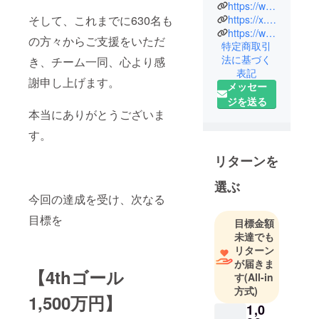
がんへの治
https://www.facebook.com/profile.php?id=61574177399937
https://x.com/nippmedculation
そして、これまでに630名も
療効果が期
https://www.instagram.com/nipp_medculation/
待できるカ
の方々からご支援をいただ
特定商取引
テーテル治
法に基づく
き、チーム一同、心より感
療法につい
表記
謝申し上げます。
て発信して
メッセー
います。
ジを送る
本当にありがとうございま
NIPPを保険
適用にする
す。
ことで、年
リターンを
間11万人が
かかり３万
選ぶ
人以上がな
今回の達成を受け、次なる
くなると言
目標を
目標金額
われている
未達でも
患者さんの
リターン
生きる希望
が届きま
につながり
【4thゴール
す
(All-in
ます。どう
方式)
1,500万円】
かご支援を
1,0
お願いいた