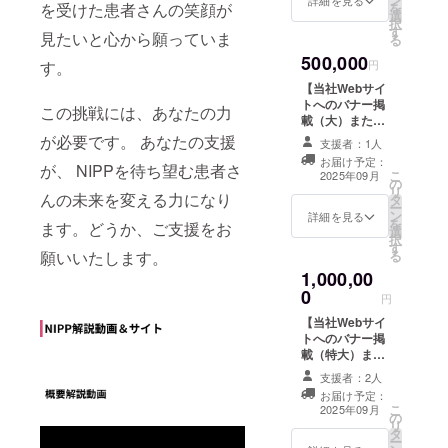
（中）または論
を受けた患者さんの笑顔が
を
ページへの登録
選
文謝辞へお名前
択
をさせていただ
す
を記載します。
見たいと心から願っていま
る
きます。 ●定期
※ただし掲載でき
報告書（年2回発
500,000
ない業種/職種/個
す。
円
行/PDF）をお送
人名がありま
りいたします。
【当社Webサイ
す。 ※備考欄へ
・初回は2025
トへのバナー掲
この挑戦には、あなたの力
ご希望をご記入
年12月、2回目
載（大）または
ください。 ●お
は2026年６月予
論文謝辞へお名
が必要です。 あなたの支援
礼のメールをお
支援者：1人
定です。 ●zoom
前を記載】 ●ご
送りします。 ●
お届け予定：
が、 NIPPを待ち望む患者さ
報告会or対面報
希望により当社
こ
感謝状（郵送）
2025年09月
の
告会に参加でき
Webサイトへの
リ
をお送りします
んの未来を変える力になり
タ
ます。 ・日
バナー掲載
ー
●定期報告非公開
ン
時：2025年12月
（大）または論
詳細を見る
を
ページへの登録
ます。どうか、ご支援をお
選
頃 ・場所：東
文謝辞へお名前
択
をさせていただ
す
京都内 ・支援
を記載します。
願いいたします。
る
きます。 ●定期
者様の交通費や
※ただし掲載でき
報告書（年2回発
1,000,00
滞在費（対面報
ない業種/職種/個
行/PDF）をお送
0
告会の場合）：
人名がありま
円
りいたします。
支援者様の交通
す。 ※備考欄へ
・初回は2025
【当社Webサイ
費や滞在費は各
ご希望をご記入
年12月、2回目
トへのバナー掲
自でご負担くだ
ください。 ●お
は2026年６月予
載（特大）また
さい。 ・支援
礼のメールをお
定です。 ●zoom
は論文謝辞へお
者様との連絡方
送りします。 ●
支援者：2人
報告会or対面報
名前を記載】 ●
法：詳細はメー
感謝状（郵送）
お届け予定：
告会に参加でき
ご希望により当
ルでご連絡いた
をお送りしま
こ
2025年09月
ます。 ・日
の
社Webサイトへ
します。
す。 ●定期報告
リ
時：2025年12月
タ
のバナー掲載
非公開ページへ
ー