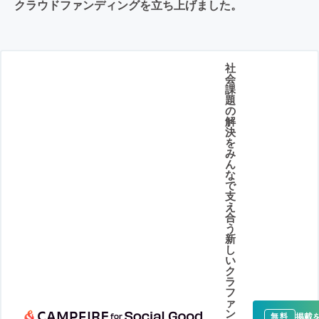
クラウドファンディングを立ち上げました。
社
会
課
題
の
解
決
を
み
ん
な
で
支
え
合
う
新
し
い
ク
ラ
フ
ァ
ン
掲載
無料