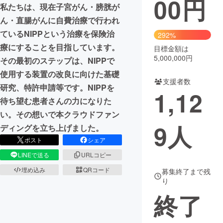
00
円
私たちは、現在子宮がん・膀胱が
まちづくり・地域活性化
ん・直腸がんに自費治療で行われ
ているNIPPという治療を保険治
292%
療にすることを目指しています。
目標金額は
CAMPFIRE for Social Good
CAMPFIRE Creation
5,000,000円
その最初のステップは、NIPPで
CAMPFIREふるさと納税
machi-ya
コミュニティ
使用する装置の改良に向けた基礎
支援者数
研究、特許申請等です。NIPPを
1,12
待ち望む患者さんの力になりた
い。その想いで本クラウドファン
9
人
ディングを立ち上げました。
ポスト
シェア
LINEで送る
URLコピー
埋め込み
QRコード
募集終了まで残
り
終了