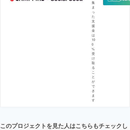
集
ま
っ
た
支
援
金
は
10
0
%
受
け
取
る
こ
と
が
で
き
ま
す
このプロジェクトを見た人はこちらもチェックし