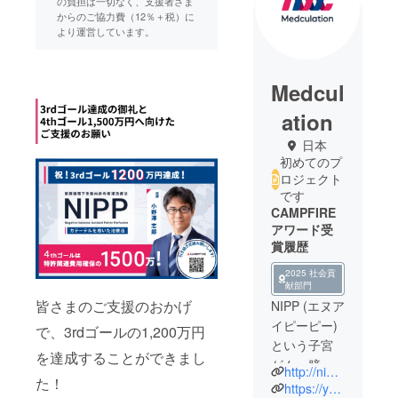
の負担は一切なく、支援者さま
からのご協力費（12％＋税）に
より運営しています。
Medcul
ation
日本
初めてのプ
ロジェクト
です
CAMPFIRE
アワード受
賞履歴
2025 社会貢
献部門
皆さまのご支援のおかげ
NIPP (エヌア
イピーピー)
で、3rdゴールの1,200万円
という子宮
を達成することができまし
がん・膀胱
http://nipp.gr.jp/
た！
がん・直腸
https://youtu.be/GD2OJZ7X9og?si=rTM9bqsRF6H77hIf