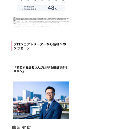
柴垣 知広