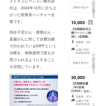
メドキュレーション株式会
リ
タ
ー
ン
社は、2024年12月に立ち上
詳細を見る
を
選
択
がった医療系ベンチャー企
す
る
業です。
10,000
円
【定期報告非公
現在子宮がん・膀胱がん・
開ページへご招
待】 ●定期報告
直腸がんに対して自費治療
非公開ページへ
支援者：231
の登録をさせて
で行われているNIPPという
人
いただきます。
お届け予定：
●お礼のメールを
治療を、保険適用で誰もが
こ
2025年09月
の
お送りします。
リ
タ
受けられるようにすること
●感謝状（PDF）
ー
ン
詳細を見る
をお送りしま
を
を目指しています。
選
す。
択
す
る
30,000
円
【定期報告書
（年2回発
行/PDF）をお送
りします】 ●定
支援者：47人
期報告書（年2回
お届け予定：
発行/PDF）をお
こ
2025年09月
の