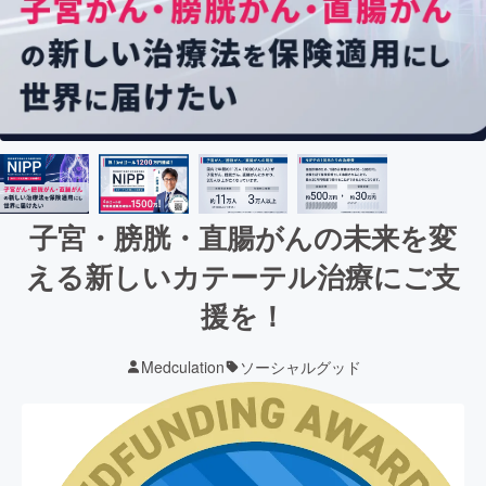
子宮・膀胱・直腸がんの未来を変
える新しいカテーテル治療にご支
援を！
Medculation
ソーシャルグッド
現在の支援総額
14,635,500
円