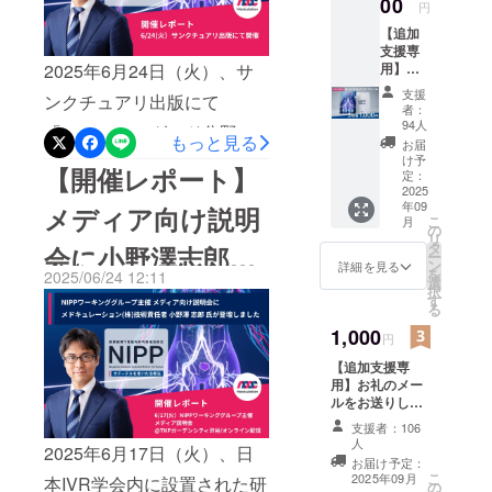
00
円
嬉しく思います。今後の活
します。
トが一過性のものではな
【追加
動は、CAMPFIREの活動報
支援専
く、長期的な挑戦として皆
2025年6月24日（火）、サ
用】オ
告やnoteなどで発信してい
さまの記憶に残り、見守っ
リジナ
支援
ンクチュアリ出版にて
きます。80日間、クラウド
ルクリ
者：
ていただけるよう、スタッ
アファ
94人
「ソーシャルグッド分野の
ファンディングで私たちの
イル3枚
もっと見る
お届
フ一同でオリジナルクリア
組をお
クラウドファンディング活
け予
活動を見守り、支えてくだ
【開催レポート】
送りい
定：
ファイル（3枚組）を記念品
用法セミナー」が開催され
たしま
2025
さったことに、改めて感謝
年09
として製作いたしました。
す ※本
メディア向け説明
こ
ました。講師に
月
申し上げます。本当にあり
プロ
の
感謝の気持ちとして、10万
リ
ジェク
タ
会に小野澤志郎氏
BP&amp;Co.株式会社 代表
がとうございました。そし
ー
ト2回目
ン
詳細を見る
円以上ご支援くださった方
を
2025/06/24 12:11
以降の
選
取締役・広報PRプロデュー
てこれからも応援のほど、
が登壇しました
択
ご支援
には、感謝状と共にオリジ
す
る
サーの三間瞳氏、そして当
者さま
よろしくお願いいたしま
ナルクリアファイルを封入
限定で
1,000
円
社よりゲストスピーカーと
す！
す ※画
してお届けする予定です。
【追加支援専
像はイ
して小野澤志郎が登壇いた
用】お礼のメー
メージ
また、今後開催する説明会
ルをお送りしま
です
しました。小野澤からは当
す ※本プロジェ
やイベント等にご参加いた
支援者：106
社が現在取り組む「NIPPの
クト2回目以降の
人
2025年6月17日（火）、日
だいた方にも、資料と共に
ご支援者さま限
お届け予定：
保険適用を目指すクラウド
定です
こ
2025年09月
本IVR学会内に設置された研
配布を予定しています。本
の