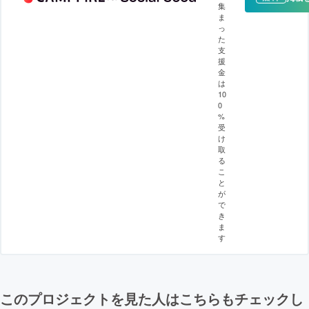
集
ま
っ
た
支
援
金
は
10
0
%
受
け
取
る
こ
と
が
で
き
ま
す
このプロジェクトを見た人はこちらもチェックし