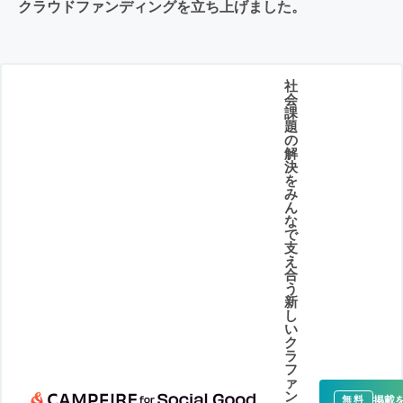
クラウドファンディングを立ち上げました。
社
会
課
題
の
解
決
を
み
ん
な
で
支
え
合
う
新
し
い
ク
ラ
フ
ァ
ン
掲載
無料