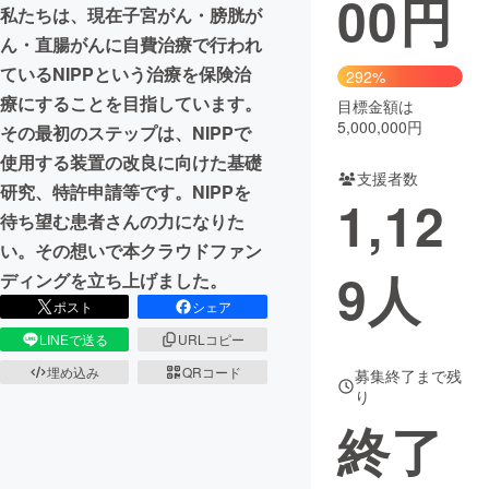
00
円
私たちは、現在子宮がん・膀胱が
まちづくり・地域活性化
ん・直腸がんに自費治療で行われ
ているNIPPという治療を保険治
292%
療にすることを目指しています。
目標金額は
CAMPFIRE for Social Good
CAMPFIRE Creation
5,000,000円
その最初のステップは、NIPPで
CAMPFIREふるさと納税
machi-ya
コミュニティ
使用する装置の改良に向けた基礎
支援者数
研究、特許申請等です。NIPPを
1,12
待ち望む患者さんの力になりた
い。その想いで本クラウドファン
9
人
ディングを立ち上げました。
ポスト
シェア
LINEで送る
URLコピー
埋め込み
QRコード
募集終了まで残
り
終了