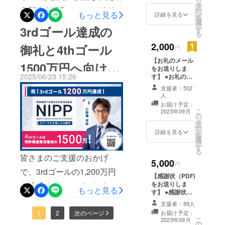
リ
ファンディング」への挑戦
タ
究部会 NIPPワーキンググ
ー
来であれば、すべてのご支
もっと見る
ン
詳細を見る
のリアルを語りました。三
を
選
ループ主催による記者向け
援者さまにお届けしたい気
択
3rdゴール達成の
す
間氏が紹介したクラウド
る
説明会が東京都渋谷区にて
持ちですが、予算やお届け
2,000
ファンディング成功の本質
御礼と4thゴール
円
開催されました。NIPPの治
先の都合により、ご希望の
と、現在4thゴールを目指し
【お礼のメール
1500万円へ向けた
験実施に向けたクラウド
方に限り「追加支援 リ
をお送りしま
て進行中のNIPPのクラウド
2025/06/23 15:26
す】 ●お礼の
ファンディングを行ってい
ターンあり（1,000円）」に
ご支援のお願い
メールをお送り
ファンディングには、多く
支援者：502
します。
るメドキュレーション株式
て、オリジナルクリアファ
人
の共通点が見られました。
お届け予定：
会社も協賛企業として参加
イル（3枚組）をお送りさせ
こ
2025年09月
の
小野澤の熱意あふれる講演
リ
しました。当日はオンライ
ていただくことにいたしま
タ
ー
は、会場の参加者の心を一
ン
詳細を見る
を
ンでも同時配信され、報道
した。なお、記念品をご希
選
択
気に引きつけ、深い共感を
す
関係者を中心に多くの方に
望の方は、「追加支援 リ
る
皆さまのご支援のおかげ
呼びました。クラウドファ
5,000
ご参加いただきました。説
円
ターンあり」でご支援をい
で、3rdゴールの1,200万円
ンディング成功の秘訣は、
【感謝状（PDF)
明会では弊社の技術責任
ただけますと幸いです。今
をお送りしま
を達成することができまし
プロジェクトリーダーの
もっと見る
者・顧問であり、NIPP主任
す】 ●感謝状
後も4thゴールの達成とのべ
た！そして、これまでに630
「覚悟」と「情熱」セミ
（PDF）をお送
支援者：99人
研究医でもある小野澤志郎
1,000名のご支援を目指し、
りします。 ●お
名もの方々からご支援をい
1
2
次のページ
お届け予定：
ナーでは、三間氏よりクラ
礼のメールをお
こ
が登壇し、NIPPの治療方法
2025年09月
残り15日を走り抜けてまい
の
送りします。