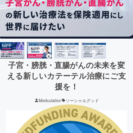
子宮・膀胱・直腸がんの未来を変
える新しいカテーテル治療にご支
援を！
Medculation
ソーシャルグッド
現在の支援総額
14,635,500
円