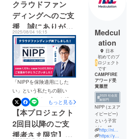
クラウドファン
ディングへのご支
援、誠にありがと
Medcul
2025/08/04 16:15
うございました！
ation
日本
初めてのプ
ロジェクト
です
CAMPFIRE
アワード受
「NIPPを保険適用にした
賞履歴
い」という私たちの願い
2025 社会貢
に、1,129人もの方から総額
献部門
もっと見る
NIPP (エヌア
14,635,500円ものご支援を
【本プロジェクト
イピーピー)
いただきました。皆様から
という子宮
2回目以降のご支
いただいたご支援・ご声援
がん・膀胱
http://nipp.gr.jp/
援者さま限定】追
は、これからの私たちの挑
がん・直腸
https://youtu.be/GD2OJZ7X9og?si=rTM9bqsRF6H77hIf