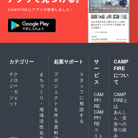
カテゴリー
起案サポート
サ
CAMP
ー
FIRE
テク
ま
プ
ス
ビ
につい
ノロ
ち
ロ
タ
ス
て
ジー
づ
ジ
ッ
・ガ
く
ェ
フ
CAM
CAMP
ジェ
り
ク
に
PFI
FIREと
ット
・
ト
相
RE
は
地
を
談
CAM
あんし
域
作
す
PFI
ん・安
活
る
る
RE
全への
性
資
コ
取り組
化
料
ミュ
み