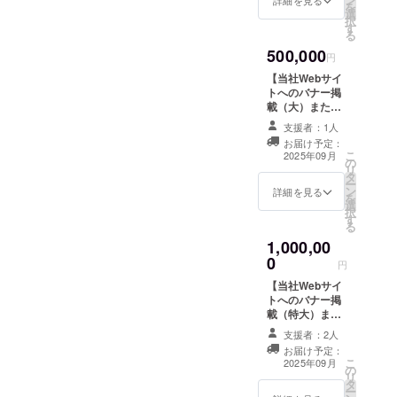
（中）または論
つに、会場の参加者が大き
を
ページへの登録
選
文謝辞へお名前
択
をさせていただ
す
を記載します。
くうなずいていたのが印象
る
きます。 ●定期
※ただし掲載でき
報告書（年2回発
500,000
的でした。また、NIPPのよ
ない業種/職種/個
円
行/PDF）をお送
人名がありま
りいたします。
【当社Webサイ
うに医療広告の制約を受け
す。 ※備考欄へ
・初回は2025
トへのバナー掲
ご希望をご記入
るクラウドファンディング
年12月、2回目
載（大）または
ください。 ●お
は2026年６月予
論文謝辞へお名
礼のメールをお
支援者：1人
では、他のプロジェクトと
定です。 ●zoom
前を記載】 ●ご
送りします。 ●
お届け予定：
報告会or対面報
希望により当社
は異なる難しさもあると小
こ
感謝状（郵送）
2025年09月
の
告会に参加でき
Webサイトへの
リ
をお送りします
タ
ます。 ・日
バナー掲載
野澤は語りました。「制約
ー
●定期報告非公開
ン
時：2025年12月
（大）または論
詳細を見る
を
ページへの登録
があるからできない」ので
選
頃 ・場所：東
文謝辞へお名前
択
をさせていただ
す
京都内 ・支援
を記載します。
る
きます。 ●定期
はなく、「制約があるから
者様の交通費や
※ただし掲載でき
報告書（年2回発
1,000,00
滞在費（対面報
ない業種/職種/個
こそ、できる方法を模索す
行/PDF）をお送
0
告会の場合）：
人名がありま
円
りいたします。
支援者様の交通
す。 ※備考欄へ
る」。クラウドファンディ
・初回は2025
【当社Webサイ
費や滞在費は各
ご希望をご記入
年12月、2回目
トへのバナー掲
ングを通して寄付を募るだ
自でご負担くだ
ください。 ●お
は2026年６月予
載（特大）また
さい。 ・支援
礼のメールをお
定です。 ●zoom
けでなく、この治療法を
は論文謝辞へお
者様との連絡方
送りします。 ●
支援者：2人
報告会or対面報
名前を記載】 ●
法：詳細はメー
感謝状（郵送）
お届け予定：
知ってもらうことこそが大
告会に参加でき
ご希望により当
ルでご連絡いた
をお送りしま
こ
2025年09月
ます。 ・日
の
社Webサイトへ
します。
す。 ●定期報告
リ
切だと伝えました。さら
時：2025年12月
タ
のバナー掲載
非公開ページへ
ー