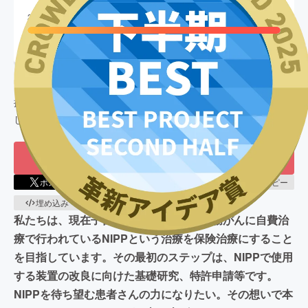
終了
292
%達成
目標金額
5,000,000
円
支援者数
1,129
人
このプロジェクトは、
2025/05/14
に募集を開始し、
1,129
人の支
援により
14,635,500
円の資金を集め、
2025/08/01
に募集を終了
しました
もう一度プロジェクトをやってほしい
20
ポスト
シェア
LINEで送る
URLコピー
埋め込み
QRコード
私たちは、現在子宮がん・膀胱がん・直腸がんに自費治
療で行われているNIPPという治療を保険治療にすること
を目指しています。その最初のステップは、NIPPで使用
する装置の改良に向けた基礎研究、特許申請等です。
NIPPを待ち望む患者さんの力になりたい。その想いで本