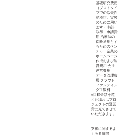
頃 ・場所：東
たも、NIPPが保険適用に
基礎研究費用
京都内 ・支援
（プロトタイ
なった未来を一緒に目指し
者様の交通費や
プでの除去性
滞在費（対面報
能検討、実験
ませんか？もし将来、あな
告会の場合）：
のために用い
支援者様の交通
ます） 特許
たや大切な人がNIPPが必要
費や滞在費は各
取得、申請費
自でご負担くだ
になったとき、保険適用さ
用 治療法の
さい。 ・支援
保険適用とす
れた治療法として選べる未
者様との連絡方
るためのベン
法：詳細はメー
チャー企業の
来と、そうでない未来、ど
ルでご連絡いた
ホームページ
します。
作成および運
ちらを選びたいですか？私
営費用 会社
たちは、NIPPを保険適用の
運営費用
データ管理費
治療として選択できる未来
用 クラウド
ファンディン
を実現したい、そう強く
グ手数料
※目標金額を超
願っています。最後まで読
えた場合はプロ
んでくださったあなたに
ジェクトの運営
費に充てさせて
も、ぜひこの想いに触れて
いただきます。
いただけたら嬉しく思いま
す。引き続き、私たちの活
支援に関するよ
くある質問