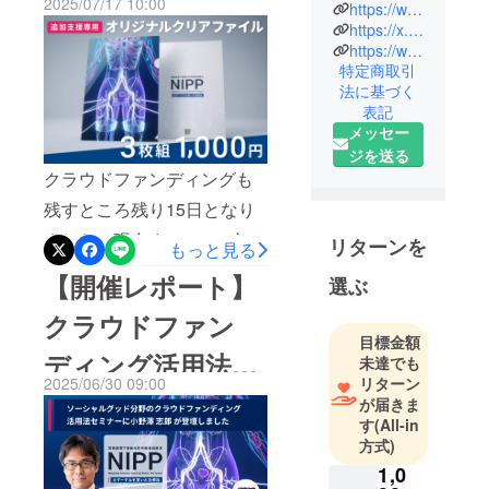
2025/07/17 10:00
がんへの治
https://www.facebook.com/profile.php?id=61574177399937
戦へ、力強い励ましとなっ
加リターンのお知
https://x.com/nippmedculation
療効果が期
ています。チーム一同、心
https://www.instagram.com/nipp_medculation/
待できるカ
らせ
特定商取引
より感謝申し上げます。皆
テーテル治
法に基づく
さまからのご支援で、NIPP
療法につい
表記
て発信して
メッセー
の保険適用を目指すため基
います。
ジを送る
礎研究や特許取得の準備な
NIPPを保険
クラウドファンディングも
ど、一歩ずつ前に進んでま
適用にする
残すところ残り15日となり
ことで、年
いります。最後に、私たち
ました。現在までに770名を
リターンを
間11万人が
もっと見る
から皆様にお願いがありま
超える方にご支援いただ
かかり３万
【開催レポート】
選ぶ
す。クラウドファンディン
人以上がな
き、支援金額も1300万円に
グは終了しましたが、NIPP
クラウドファン
くなると言
達しております。皆さまか
目標金額
われている
を保険適用にするための挑
ディング活用法セ
らの温かいご支援により、
未達でも
患者さんの
戦は、これからが本番で
2025/06/30 09:00
リターン
私たちの想像を大きく超え
生きる希望
ミナーに小野澤が
が届きま
す。ふとしたときにでも、
につながり
る応援をいただきました。
す
(All-in
登壇しました
このプロジェクトを思い出
ます。どう
方式)
あらためて、心より感謝申
かご支援を
していただけたら、とても
1,0
し上げます。本プロジェク
お願いいた