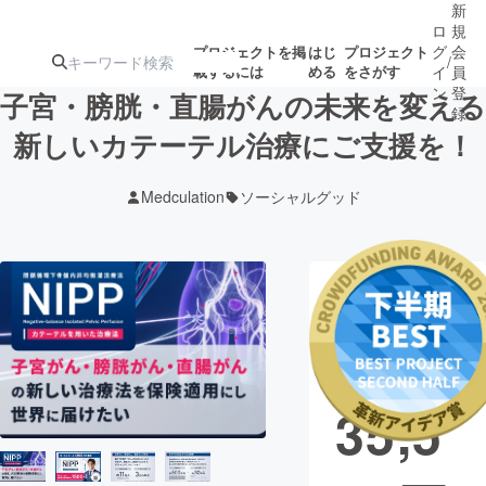
新
ロ
規
グ
会
プロジェクトを掲
はじ
プロジェクト
/
載するには
める
をさがす
イ
員
ン
登
子宮・膀胱・直腸がんの未来を変える
録
新しいカテーテル治療にご支援を！
人気のプロ
注目のリ
注目の新着プロ
募集終了が近いプ
もうすぐ公開
Medculation
ソーシャルグッド
ジェクト
ターン
ジェクト
ロジェクト
されます
アート・写真
音楽
現在の支援総
額
14,6
テクノロジー・ガジェット
ゲーム・サ
35,5
映像・映画
書籍・雑誌
ビジネス・起業
チャレンジ