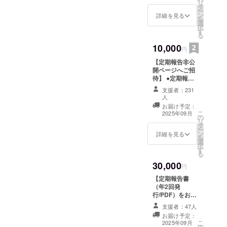
ただき、チーム一同、心よ
リ
ウドファンディングを成功
タ
やこれまでの臨床試験の結
ります。引き続き、どうぞ
ー
ン
り感謝申し上げます。本当
詳細を見る
に導くためのロードマップ
を
選
果、過去の症例などについ
よろしくお願いいたしま
択
にありがとうございます。
す
が紹介されました。成功す
る
て講演を行いました。講演
す。
今回の達成を受け、次なる
るプロジェクトの共通点と
10,000
円
後の懇親会では活発な意見
目標を【4thゴール 1,500
して、・過去の人生で見出
【定期報告非公
交換が行われ、盛況のうち
開ページへご招
万円】 に設定しました。
された社会課題と、その解
待】 ●定期報告
に終了いたしました。▼小
非公開ページへ
さらにその先には、 【5th
決へのアプローチが整合性
支援者：231
野澤の講演内容は、
の登録をさせて
人
ゴール 1,800万円（特許費
のあるストーリーとして語
いただきます。
お届け予定：
YouTubeをご覧ください
●お礼のメールを
こ
2025年09月
用の確保）】も視野に入れ
られていること・なぜクラ
の
お送りします。
リ
（記者説明会と同じ解説を
タ
●感謝状（PDF）
ています。5thゴールに向け
ー
ウドファンディングを行う
ン
詳細を見る
をお送りしま
あらためて撮影しておりま
を
選
す。
て、まずは中間目標である
のか、その理由が明確であ
択
す
す）
る
4thゴール1500万円の達成を
ることと語る三間氏。さら
30,000
https://www.youtube.com/liv
円
目指します。NIPP治療法を
に、「クラウドファンディ
【定期報告書
e/7_8eZ2U7c8g?
一日でも早く、そして一人
（年2回発
ングで社会課題を解決する
si=HiBDNyvrMUjDq8vG今回
行/PDF）をお送
でも多くの患者さんに届け
という覚悟と情熱があるプ
りします】 ●定
支援者：47人
の説明会を通じて、NIPPの
期報告書（年2回
たい。その想いを胸に、私
ロジェクトほど、人は応援
お届け予定：
発行/PDF）をお
認知拡大に向けたさらなる
こ
2025年09月
の