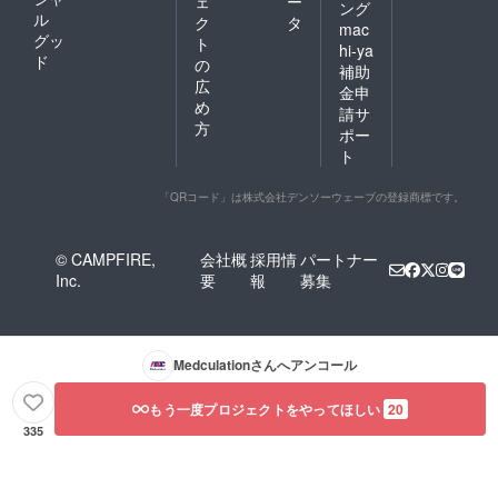
ェ
ー
ング
ル
ク
タ
mac
グッ
ト
hi-ya
ド
の
補助
広
金申
め
請サ
方
ポー
ト
「QRコード」は株式会社デンソーウェーブの登録商標です。
© CAMPFIRE,
会社概
採用情
パートナー
Inc.
要
報
募集
Medculation
さんへアンコール
もう一度プロジェクトをやってほしい
20
335