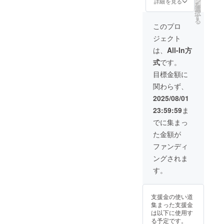
頃 ・場所：東
ン
（特大）または
詳細を見る
に、支援者から「NIPPが保
の登録をさせて
を
京都内 ・支援
選
論文謝辞へお名
いただきます。
択
者様の交通費や
す
険適用されたら、それが一
前を記載しま
●定期報告書（年
る
滞在費（対面報
す。 ※ただし掲
このプロ
2回発行/PDF）
番のリターンだ」と言われ
告会の場合）：
載できない業種/
をお送りいたし
ジェクト
支援者様の交通
職種/個人名があ
ます。 ・ 初回
たときの喜びについて、熱
費や滞在費は各
ります。 ※備考
は、
All-In方
は2025年12月、
自でご負担くだ
欄へご希望をご
を込めて語る場面もありま
2回目は2026年
式
です。
さい。 ・支援
記入ください。
６月予定です。
者様との連絡方
した。終了後も参加者が小
●お礼のメールを
目標金額に
●zoom報告会or
法：詳細はメー
お送りします。
対面報告会に参
関わらず、
野澤とNIPPについて語り合
ルでご連絡いた
●感謝状（郵送）
加できます。
します。
をお送りします
2025/08/01
・日時：2025
う姿もセミナー終了後も、
●定期報告非公開
年12月頃 ・場
23:59:59
ま
ページへの登録
小野澤のもとには多くの参
所：東京都内
をさせていただ
でに集まっ
・支援者様の
加者が集まり、NIPPやプロ
きます。 ●定期
交通費や滞在費
た金額が
報告書（年2回発
（対面報告会の
ジェクトについて語り合う
行/PDF）をお送
ファンディ
場合）：支援者
りいたします。
様の交通費や滞
姿が見られました。「応援
ングされま
・初回は2025
在費は各自でご
年12月、2回目
す。
したい」「このプロジェク
負担ください。
は2026年６月予
・支援者様と
トを広めたい」といった声
定です。 ●zoom
の連絡方法：詳
報告会or対面報
細はメールでご
支援金の使い道
が自然と広がる、熱量の高
告会に参加でき
連絡いたしま
集まった支援金
ます。 ・日
す。
は以下に使用す
い時間となりました。あな
時：2025年12月
る予定です。