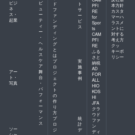
ビジ
ビ
ド
ト
本方針
PFI
ネ
ュ
フ
サ
カスタ
RE
ス・
ー
ァ
ー
マーハ
for
起業
テ
ン
ビ
ラスメ
Spor
ィ
デ
ス
ントに
ts
ー
ィ
対する
CAM
・
ン
考え方
PFI
ヘ
グ
クッ
RE
ル
と
キーポ
ふる
ス
は
リシー
さと
ケ
プ
実
納税
ア
ロ
施
AD
アー
舞
ジ
事
FOR
ト・
台
ェ
例
ALL
写真
・
ク
HIO
パ
ト
KOS
フ
の
HI
ォ
作
JFA
ー
り
クラ
マ
方
ウド
ン
プ
統
ファ
ス
ロ
計
ン
ソー
ジ
デ
ディ
シャ