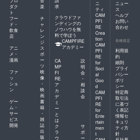
プロ
音
請
ニ
ニュー
ダク
楽
求
ティ
ス
ト
CAM
ヘルプ
クラウドファ
フー
チ
PFI
お問い
ンディングの
ド・
ャ
RE
合わせ
ノウハウを無
飲食
レ
Crea
料で学ぼう
店
ン
tion
各種規定
CAMPFIRE
ジ
CAM
アカデミー
アニ
ス
利用規
PFI
メ・
ポ
約
RE
漫画
ー
CA
説
細則
for
ツ
MP
明
プライ
Soci
ファ
映
FI
会
バシー
al
ッ
像
RE
・
ポリ
Goo
ショ
・
ア
相
シー
d
ン
映
カ
談
特定商
CAM
画
デ
会
取引法
PFI
ゲー
書
ミ
に基づ
RE
ム・
籍
ー
く表記
for
サー
・
と
情報セ
Ente
ビス
雑
は
キュリ
rtain
開発
誌
ク
サ
ティ方
men
出
ラ
ポ
針
t
版
ウ
ー
反社基
CAM