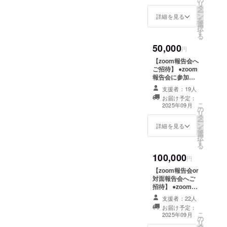
送りいたしま
たちは次の挑戦に進みま
したくなる」という話に、
リ
タ
す。 ・初回は
一歩を踏み出すことができ
ー
す。引き続き、温かいご支
ン
2025年12月、2
詳細を見る
会場の参加者もうなずきな
を
ました。弊社は今後もNIPP
選
回目は2026年６
択
援・応援をよろしくお願い
がら聞き入っていました。
す
月予定です。 ●
る
が多くの患者さんの選択肢
お礼のメールを
いたします。
会場の誰もが引き込まれ
50,000
お送りします。
円
となる未来を目指してまい
●感謝状（PDF）
た、小野澤のNIPP保険適用
【zoom報告会へ
をお送りしま
ります。
ご招待】 ●zoom
す。 ●定期報告
への熱意「クラウドファン
報告会に参加で
非公開ページへ
きます。 ・日
ディングには覚悟が必要」
の登録をさせて
支援者：19人
時：2025年12月
いただきます。
お届け予定：
頃 ・支援者様
という三間氏の言葉を受
こ
2025年09月
の
との連絡方法：
リ
け、「私の場合は、NIPPを
タ
詳細はメールで
ー
ン
ご連絡いたしま
詳細を見る
を
保険適用にすると決めたと
選
す。 ●お礼の
択
す
メールをお送り
きに、すでに覚悟は決まっ
る
します。 ●感謝
100,000
状（PDF）をお
円
ていた。」と語る小野
送りします。 ●
【zoom報告会or
澤。・NIPPの保険適用を目
定期報告非公開
対面報告会へご
ページへの登録
招待】 ●zoom報
指し、6度にわたる研究費申
をさせていただ
告会or対面報告
きます。 ●定期
支援者：22人
請がすべて不採択という挫
会に参加できま
報告書（年2回発
お届け予定：
す。 ・日時：
こ
行/PDF）をお送
2025年09月
折を経験しながらも、絶対
の
2025年12月頃
リ
りいたします。
タ