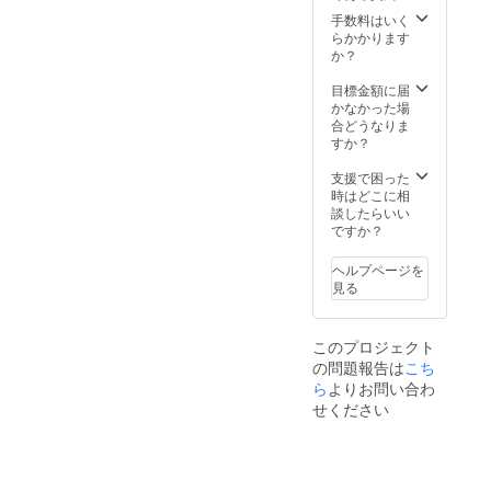
動への応援をお願いいたし
手数料はいく
ます。▼アーカイブ視聴は
らかかります
か？
こちら
目標金額に届
https://note.com/sanctuary_e
かなかった場
合どうなりま
vent/n/nfd8e92172a55
すか？
支援で困った
時はどこに相
談したらいい
ですか？
ヘルプページを
見る
このプロジェクト
の問題報告は
こち
ら
よりお問い合わ
せください