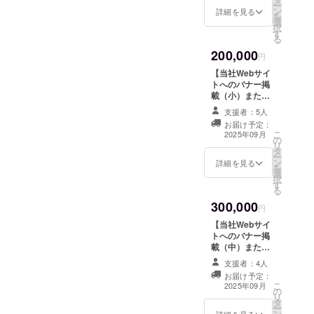
・場所：東京
に諦めないという強い決
ー
・初回は2025
ン
都内 ・支援者
詳細を見る
を
年12月、2回目
選
様の交通費や滞
意。・「治験までに必要な
択
は2026年６月予
す
在費（対面報告
る
定です。
資金が2億だったら、自分た
会の場合）：支
200,000
援者様の交通費
円
ちで資金調達する」と決
や滞在費は各自
【当社Webサイ
でご負担くださ
め、ベンチャー企業を立ち
トへのバナー掲
い。 ・支援者
載（小）または
様との連絡方
上げた覚悟。・NIPPを保険
論文謝辞へお名
法：詳細はメー
支援者：5人
前を記載】 ●ご
適用にしたいと言い続け、
ルでご連絡いた
お届け予定：
希望により当社
こ
します。 ●お礼
2025年09月
の
Webサイトへの
その志に共感してくれる仲
リ
のメールをお送
タ
バナー掲載
ー
りします。 ●感
間を得て、プロジェクトに
ン
（小）または論
詳細を見る
を
謝状（郵送）を
選
文謝辞へお名前
択
お送りします ●
参加してもらえたこと。ク
す
を記載します。
る
定期報告非公開
※ただし掲載でき
ラウドファンディングに至
ページへの登録
300,000
ない業種/職種/個
円
をさせていただ
人名がありま
るまでの道のりは、「NIPP
きます。 ●定期
【当社Webサイ
す。 ※備考欄へ
報告書（年2回発
トへのバナー掲
を保険適用にする」という
ご希望をご記入
行/PDF）をお送
載（中）または
ください ●お礼
りいたします。
論文謝辞へお名
小野澤自身の使命感と覚悟
のメールをお送
支援者：4人
・ 初回は2025
前を記載】 ●ご
りします。 ●感
お届け予定：
を示す道のりそのもので
年12月、2回目
希望により当社
こ
謝状（郵送）を
2025年09月
の
は2026年６月予
Webサイトへの
リ
お送りします。
す。小野澤の言葉一つひと
タ
定です。
バナー掲載
ー
●定期報告非公開
ン
詳細を見る