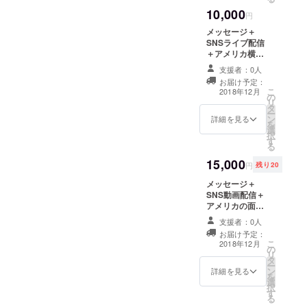
10,000
円
メッセージ＋
SNSライブ配信
＋アメリカ横断
中の写真１枚
支援者：0人
（一眼レフor
お届け予定：
GoPro ）
こ
2018年12月
の
リ
タ
ー
ン
詳細を見る
を
選
択
す
る
15,000
円
残り20
メッセージ＋
SNS動画配信＋
アメリカの面白
いお土産１個
支援者：0人
お届け予定：
こ
2018年12月
の
リ
タ
ー
ン
詳細を見る
を
選
択
す
る