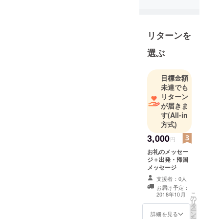
リターンを
選ぶ
目標金額
未達でも
リターン
が届きま
す
(All-in
方式)
3,000
円
お礼のメッセー
ジ＋出発・帰国
メッセージ
支援者：0人
お届け予定：
こ
2018年10月
の
リ
タ
ー
ン
詳細を見る
を