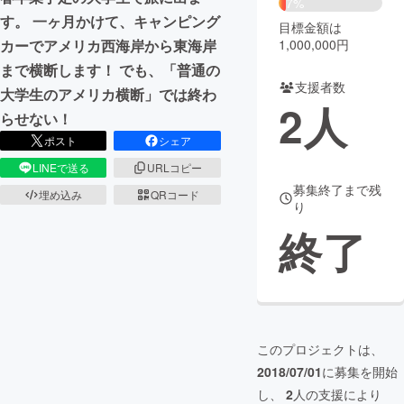
7%
す。 一ヶ月かけて、キャンピング
目標金額は
まちづくり・地域活性化
1,000,000円
カーでアメリカ西海岸から東海岸
まで横断します！ でも、「普通の
支援者数
CAMPFIRE for Social Good
CAMPFIRE Creation
大学生のアメリカ横断」では終わ
2
人
CAMPFIREふるさと納税
machi-ya
コミュニティ
らせない！
ポスト
シェア
LINEで送る
URLコピー
募集終了まで残
埋め込み
QRコード
り
終了
このプロジェクトは、
2018/07/01
に募集を開始
し、
2
人の支援により