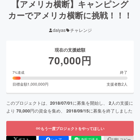
【アメリカ横断】キャンピング
カーでアメリカ横断に挑戦！！！
daiyas
チャレンジ
現在の支援総額
70,000
円
終了
7
%達成
目標金額
1,000,000
円
支援者数
2
人
このプロジェクトは、
2018/07/01
に募集を開始し、
2
人の支援に
より
70,000
円の資金を集め、
2018/09/15
に募集を終了しました
もう一度プロジェクトをやってほしい
ポスト
シェア
LINEで送る
URLコピー