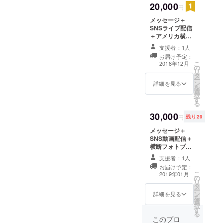
20,000
円
メッセージ＋
SNSライブ配信
＋アメリカ横断
中の写真３枚
支援者：1人
（一眼レフor
お届け予定：
GoPro）
こ
2018年12月
の
リ
タ
ー
ン
詳細を見る
を
選
択
す
る
30,000
円
残り29
メッセージ＋
SNS動画配信＋
横断フォトブッ
ク
支援者：1人
お届け予定：
こ
2019年01月
の
リ
タ
ー
ン
詳細を見る
を
選
択
す
る
このプロ