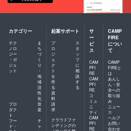
カテゴリー
起案サポート
サ
CAMP
ー
FIRE
テク
ま
プ
ス
ビ
につい
ノロ
ち
ロ
タ
ス
て
ジー
づ
ジ
ッ
・ガ
く
ェ
フ
CAM
CAMP
ジェ
り
ク
に
PFI
FIREと
ット
・
ト
相
RE
は
地
を
談
CAM
あんし
域
作
す
PFI
ん・安
活
る
る
RE
全への
性
資
コ
取り組
化
料
ミュ
み
プロ
音
請
ニ
ニュー
ダク
楽
求
ティ
ス
ト
CAM
ヘルプ
クラウドファ
フー
チ
PFI
お問い
ンディングの
ド・
ャ
RE
合わせ
ノウハウを無