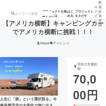
新
ロ
規
グ
会
プロジェクトを掲
はじ
プロジェクト
/
載するには
める
をさがす
イ
員
ン
登
【アメリカ横断】キャンピングカー
録
でアメリカ横断に挑戦！！！
人気のプロ
注目のリ
注目の新着プロ
募集終了が近いプ
もうすぐ公開
daiyas
チャレンジ
ジェクト
ターン
ジェクト
ロジェクト
されます
アート・写真
音楽
現在の支援総
額
70,0
テクノロジー・ガジェット
ゲーム・サ
00
円
映像・映画
書籍・雑誌
人生に「旅」という選択肢を。今
ビジネス・起業
チャレンジ
春卒業予定の大学生で旅に出ま