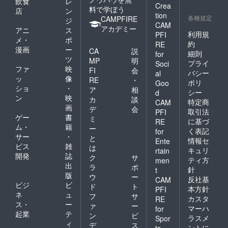
飲食
レ
Crea
料で学ぼう
店
ン
tion
各種規定
CAMPFIRE
ジ
CAM
アカデミー
アニ
ス
利用規
PFI
メ・
ポ
約
RE
漫画
ー
CA
説
細則
for
ツ
MP
明
プライ
Soci
ファ
映
FI
会
バシー
al
ッ
像
RE
・
ポリ
Goo
ショ
・
ア
相
シー
d
ン
映
カ
談
特定商
CAM
画
デ
会
取引法
PFI
ゲー
書
ミ
に基づ
RE
ム・
籍
ー
く表記
for
サー
・
と
情報セ
Ente
ビス
雑
は
キュリ
rtain
開発
誌
ク
サ
ティ方
men
出
ラ
ポ
針
t
版
ウ
ー
反社基
CAM
ビジ
ビ
ド
ト
本方針
PFI
ネ
ュ
フ
サ
カスタ
RE
ス・
ー
ァ
ー
マーハ
for
起業
テ
ン
ビ
ラスメ
Spor
ィ
デ
ス
ントに