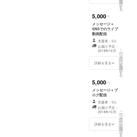
選
択
す
る
5,000
円
メッセージ＋
SNSでのライブ
動画配信
支援者：0人
お届け予定：
こ
2018年10月
の
リ
タ
ー
ン
詳細を見る
を
選
択
す
る
5,000
円
メッセージ＋ブ
ログ配信
支援者：0人
お届け予定：
こ
2018年10月
の
リ
タ
ー
ン
詳細を見る
を
選
択
す
る