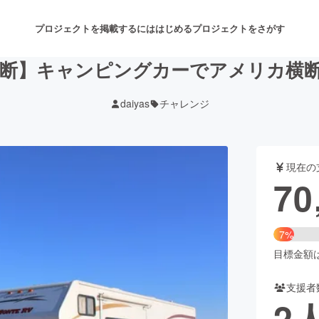
プロジェクトを掲載するには
はじめる
プロジェクトをさがす
断】キャンピングカーでアメリカ横
daiyas
チャレンジ
注目のリターン
注目の新着プロジェクト
募集終了が近いプロジェクト
も
現在の
音楽
舞台・パフォーマンス
70
ゲーム・サービス開発
フード・飲食店
7%
書籍・雑誌出版
アニメ・漫画
目標金額は1
支援者
チャレンジ
ビューティー・ヘルスケ
2