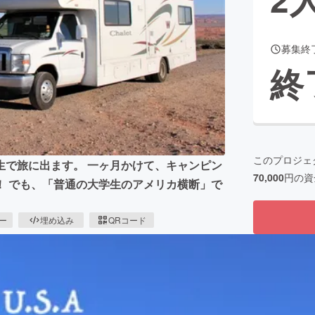
募集終
CAMPFIRE for Social Good
CAMPFIRE Creation
終
CAMPFIREふるさと納税
machi-ya
コミュニティ
このプロジェ
生で旅に出ます。 一ヶ月かけて、キャンピン
70,000
円の資
！ でも、「普通の大学生のアメリカ横断」で
ピー
埋め込み
QRコード