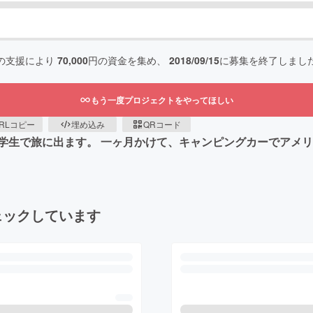
の支援により
70,000
円の資金を集め、
2018/09/15
に募集を終了しまし
もう一度プロジェクトをやってほしい
RLコピー
埋め込み
QRコード
学生で旅に出ます。 一ヶ月かけて、キャンピングカーでアメリ
ェックしています