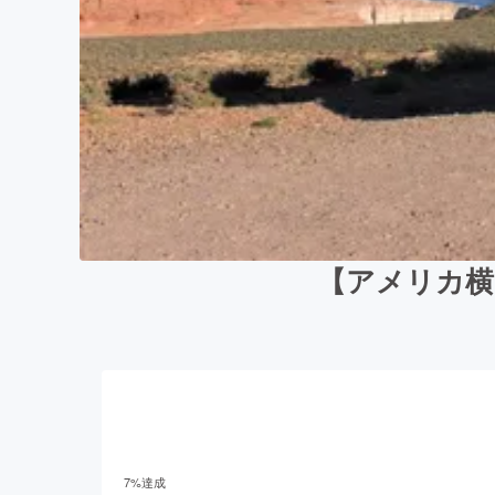
【アメリカ横
7
%達成