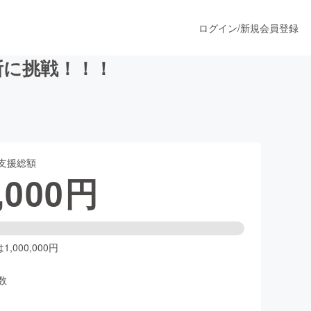
ログイン
/
新規会員登録
断に挑戦！！！
うすぐ公開されます
支援総額
プロダクト
,000
円
ファッション
スポーツ
,000,000円
数
ア
ソーシャルグッド
人