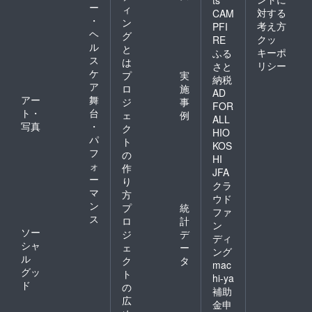
ts
ー
ィ
対する
CAM
・
ン
考え方
PFI
ヘ
グ
クッ
RE
ル
と
キーポ
ふる
ス
は
リシー
さと
ケ
プ
実
納税
ア
ロ
施
AD
アー
舞
ジ
事
FOR
ト・
台
ェ
例
ALL
写真
・
ク
HIO
パ
ト
KOS
フ
の
HI
ォ
作
JFA
ー
り
クラ
マ
方
ウド
ン
プ
統
ファ
ス
ロ
計
ン
ソー
ジ
デ
ディ
シャ
ェ
ー
ング
ル
ク
タ
mac
グッ
ト
hi-ya
ド
の
補助
広
金申