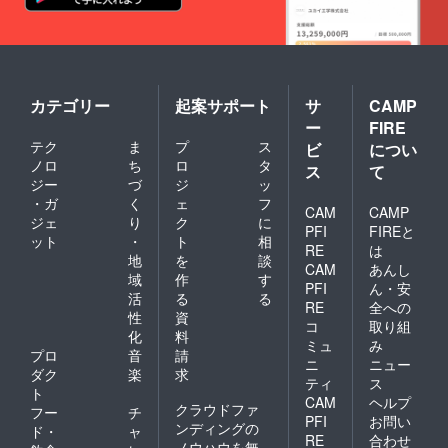
カテゴリー
起案サポート
サ
CAMP
ー
FIRE
テク
ま
プ
ス
ビ
につい
ノロ
ち
ロ
タ
ス
て
ジー
づ
ジ
ッ
・ガ
く
ェ
フ
CAM
CAMP
ジェ
り
ク
に
PFI
FIREと
ット
・
ト
相
RE
は
地
を
談
CAM
あんし
域
作
す
PFI
ん・安
活
る
る
RE
全への
性
資
コ
取り組
化
料
ミュ
み
プロ
音
請
ニ
ニュー
ダク
楽
求
ティ
ス
ト
CAM
ヘルプ
クラウドファ
フー
チ
PFI
お問い
ンディングの
ド・
ャ
RE
合わせ
ノウハウを無