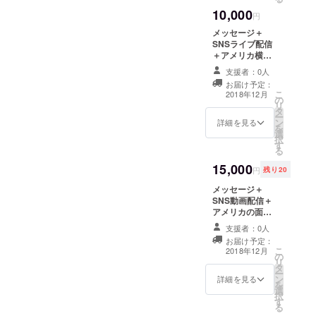
10,000
円
メッセージ＋
SNSライブ配信
＋アメリカ横断
中の写真１枚
支援者：0人
（一眼レフor
お届け予定：
GoPro ）
こ
2018年12月
の
リ
タ
ー
ン
詳細を見る
を
選
択
す
る
15,000
円
残り20
メッセージ＋
SNS動画配信＋
アメリカの面白
いお土産１個
支援者：0人
お届け予定：
こ
2018年12月
の
リ
タ
ー
ン
詳細を見る
を
選
択
す
る