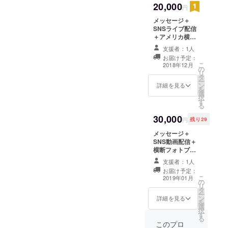
20,000
円
メッセージ＋
SNSライブ配信
＋アメリカ横断
中の写真３枚
支援者：1人
（一眼レフor
お届け予定：
GoPro）
こ
2018年12月
の
リ
タ
ー
ン
詳細を見る
を
選
択
す
る
30,000
円
残り29
メッセージ＋
SNS動画配信＋
横断フォトブッ
ク
支援者：1人
お届け予定：
こ
2019年01月
の
リ
タ
ー
ン
詳細を見る
を
選
択
す
る
このプロ