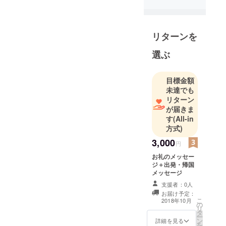
リターンを
選ぶ
目標金額
未達でも
リターン
が届きま
す
(All-in
方式)
3,000
円
お礼のメッセー
ジ＋出発・帰国
メッセージ
支援者：0人
お届け予定：
こ
2018年10月
の
リ
タ
ー
ン
詳細を見る
を