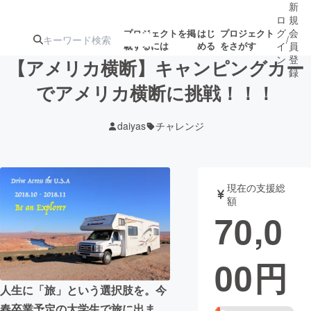
新
ロ
規
グ
会
プロジェクトを掲
はじ
プロジェクト
/
載するには
める
をさがす
イ
員
ン
登
【アメリカ横断】キャンピングカー
録
でアメリカ横断に挑戦！！！
人気のプロ
注目のリ
注目の新着プロ
募集終了が近いプ
もうすぐ公開
daiyas
チャレンジ
ジェクト
ターン
ジェクト
ロジェクト
されます
アート・写真
音楽
現在の支援総
額
70,0
テクノロジー・ガジェット
ゲーム・サ
00
円
映像・映画
書籍・雑誌
人生に「旅」という選択肢を。今
ビジネス・起業
チャレンジ
春卒業予定の大学生で旅に出ま