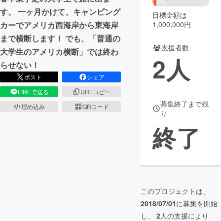
7%
す。 一ヶ月かけて、キャンピング
目標金額は
まちづくり・地域活性化
1,000,000円
カーでアメリカ西海岸から東海岸
まで横断します！ でも、「普通の
支援者数
CAMPFIRE for Social Good
CAMPFIRE Creation
大学生のアメリカ横断」では終わ
2
人
CAMPFIREふるさと納税
machi-ya
コミュニティ
らせない！
ポスト
シェア
LINEで送る
URLコピー
募集終了まで残
埋め込み
QRコード
り
終了
このプロジェクトは、
2018/07/01
に募集を開始
し、
2
人の支援により