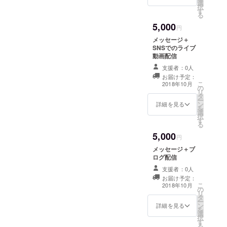
選
択
す
る
5,000
円
メッセージ＋
SNSでのライブ
動画配信
支援者：0人
お届け予定：
こ
2018年10月
の
リ
タ
ー
ン
詳細を見る
を
選
択
す
る
5,000
円
メッセージ＋ブ
ログ配信
支援者：0人
お届け予定：
こ
2018年10月
の
リ
タ
ー
ン
詳細を見る
を
選
択
す
る