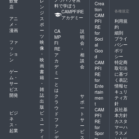
飲食
レ
Crea
料で学ぼう
店
ン
tion
各種規定
CAMPFIRE
ジ
CAM
アカデミー
アニ
ス
利用規
PFI
メ・
ポ
約
RE
漫画
ー
CA
説
細則
for
ツ
MP
明
プライ
Soci
ファ
映
FI
会
バシー
al
ッ
像
RE
・
ポリ
Goo
ショ
・
ア
相
シー
d
ン
映
カ
談
特定商
CAM
画
デ
会
取引法
PFI
ゲー
書
ミ
に基づ
RE
ム・
籍
ー
く表記
for
サー
・
と
情報セ
Ente
ビス
雑
は
キュリ
rtain
開発
誌
ク
サ
ティ方
men
出
ラ
ポ
針
t
版
ウ
ー
反社基
CAM
ビジ
ビ
ド
ト
本方針
PFI
ネ
ュ
フ
サ
カスタ
RE
ス・
ー
ァ
ー
マーハ
for
起業
テ
ン
ビ
ラスメ
Spor
ィ
デ
ス
ントに