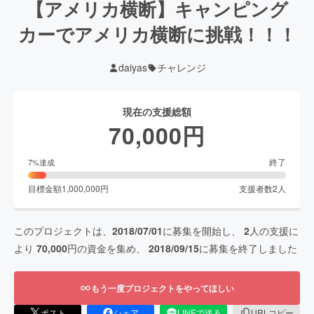
【アメリカ横断】キャンピング
カーでアメリカ横断に挑戦！！！
daiyas
チャレンジ
現在の支援総額
70,000
円
終了
7
%達成
目標金額
1,000,000
円
支援者数
2
人
このプロジェクトは、
2018/07/01
に募集を開始し、
2
人の支援に
より
70,000
円の資金を集め、
2018/09/15
に募集を終了しました
もう一度プロジェクトをやってほしい
ポスト
シェア
LINEで送る
URLコピー