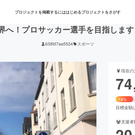
プロジェクトを掲載するには
はじめる
プロジェクトをさがす
界へ！プロサッカー選手を目指します！
638fd7aa5524
スポーツ
注目のリターン
注目の新着プロジェクト
募集終了が近いプロジェクト
も
現在の
音楽
舞台・パフォーマンス
74
ゲーム・サービス開発
フード・飲食店
14%
書籍・雑誌出版
アニメ・漫画
目標金額は5
支援者
チャレンジ
ビューティー・ヘルスケ
20