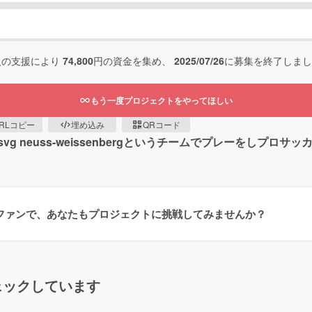
人の支援により
74,800
円の資金を集め、
2025/07/26
に募集を終了しまし
もう一度プロジェクトをやってほしい
RLコピー
埋め込み
QRコード
 neuss-weissenbergというチームでプレーをしプロサ
ラファンで、あなたもプロジェクトに挑戦してみませんか？
ェックしています