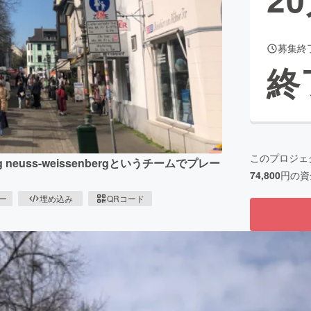
募集終
CAMPFIRE for Social Good
CAMPFIRE Creation
終
CAMPFIREふるさと納税
machi-ya
コミュニティ
このプロジェ
uss-weissenbergというチームでプレー
74,800
円の資
ピー
埋め込み
QRコード