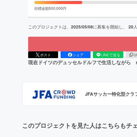
目標金額
500,000
円
このプロジェクトは、
2025/05/08
に募集を開始し、
20
ポスト
シェア
LINEで送る
U
現在ドイツのデュッセルドルフで生活しながら svg
JFAサッカー特化型ク
このプロジェクトを見た人はこちらもチ