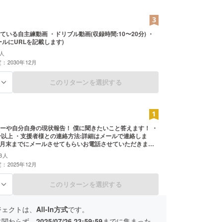
ている自主練動画 ・ドリブル動画(収録時間:10〜20分) ・
ールにURLを記載します)
人
：2030年12月
このリターンを選択する
る
ーや自分自身の現状報告！ 僕に聞きたいこと答えます！ ・
分以上 ・支援者様との連絡方法:詳細はメールで連絡しま
年7月末までにメールさせてもらいお電話させていただきま
3人
：2025年12月
このリターンを選択する
る
ジェクトは、
All-In方式
です。
に関わらず、
2025/07/26 23:59:59
までに集まった