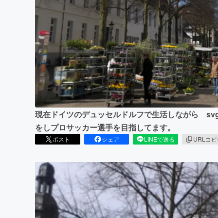
まちづくり・地域活性化
現在ドイツのデュッセルドルフで生活しながら svg ne
をしプロサッカー選手を目指してます。
ポスト
シェア
LINEで送る
URLコ