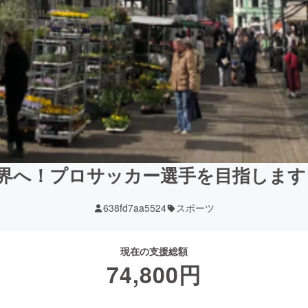
界へ！プロサッカー選手を目指します！
638fd7aa5524
スポーツ
現在の支援総額
74,800
円