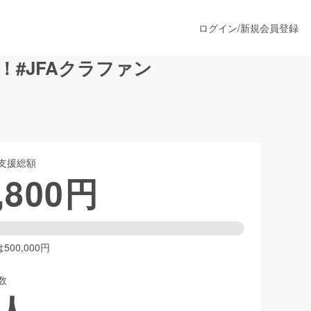
ログイン
/
新規会員登録
#JFAクラファン
うすぐ公開されます
支援総額
プロダクト
,800
円
ファッション
スポーツ
00,000円
数
ア
ソーシャルグッド
人