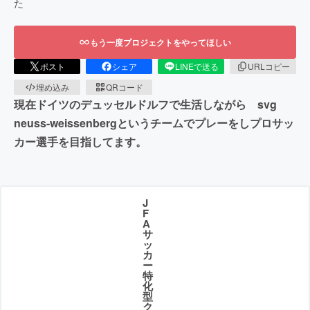
た
もう一度プロジェクトをやってほしい
ポスト
シェア
LINEで送る
URLコピー
埋め込み
QRコード
現在ドイツのデュッセルドルフで生活しながら svg
neuss-weissenbergというチームでプレーをしプロサッ
カー選手を目指してます。
J
F
A
サ
ッ
カ
ー
特
化
型
ク