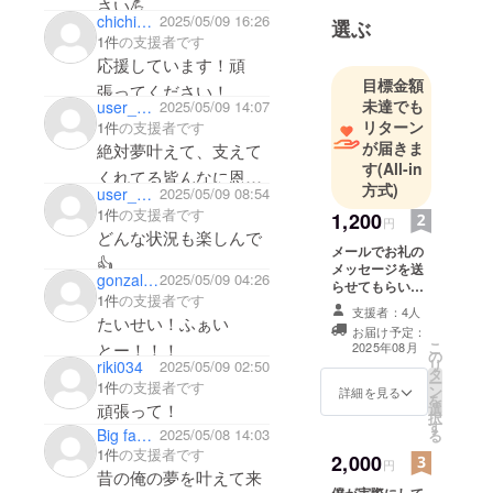
さい💪
chichimi72
2025/05/09 16:26
る！！！あと金ないか
選ぶ
ほんまに応援してます
1件
の支援者です
らこんだけですま
🔥🔥🔥
応援しています！頑
ん！！
目標金額
張ってください！
未達でも
user_23460812df84
2025/05/09 14:07
リターン
1件
の支援者です
が届きま
絶対夢叶えて、支えて
す
(All-in
くれてる皆んなに恩返
方式)
user_8142b0846e24
2025/05/09 08:54
し出来るように頑張
1件
の支援者です
1,200
円
れ！
どんな状況も楽しんで
メールでお礼の
👍
メッセージを送
gonzales0306
2025/05/09 04:26
らせてもらいま
1件
の支援者です
す！
支援者：4人
たいせい！ふぁい
お届け予定：
こ
とー！！！
2025年08月
の
リ
riki034
2025/05/09 02:50
タ
ー
1件
の支援者です
ン
詳細を見る
を
頑張って！
選
択
す
Big family
2025/05/08 14:03
る
1件
の支援者です
2,000
円
昔の俺の夢を叶えて来