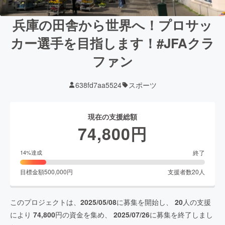
兵庫の田舎から世界へ！プロサッ
カー選手を目指します！#JFAクラ
ファン
638fd7aa5524
スポーツ
現在の支援総額
74,800
円
終了
14
%達成
目標金額
500,000
円
支援者数
20
人
このプロジェクトは、
2025/05/08
に募集を開始し、
20
人の支援
により
74,800
円の資金を集め、
2025/07/26
に募集を終了しまし