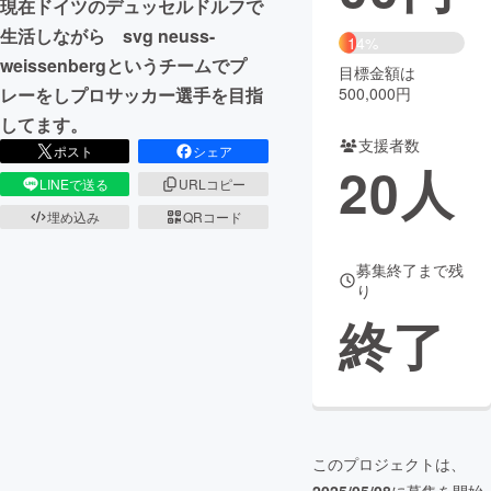
現在ドイツのデュッセルドルフで
生活しながら svg neuss-
まちづくり・地域活性化
14%
weissenbergというチームでプ
目標金額は
500,000円
レーをしプロサッカー選手を目指
CAMPFIRE for Social Good
CAMPFIRE Creation
してます。
CAMPFIREふるさと納税
machi-ya
コミュニティ
支援者数
ポスト
シェア
20
人
LINEで送る
URLコピー
埋め込み
QRコード
募集終了まで残
り
終了
このプロジェクトは、