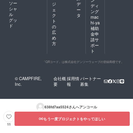
ン
ソー
ジ
デ
ディ
シャ
ェ
ー
ング
ル
ク
タ
mac
グッ
ト
hi-ya
ド
の
補助
広
金申
め
請サ
方
ポー
ト
「QRコード」は株式会社デンソーウェーブの登録商標です。
© CAMPFIRE,
会社概
採用情
パートナー
Inc.
要
報
募集
638fd7aa5524
さんへアンコール
もう一度プロジェクトをやってほしい
11