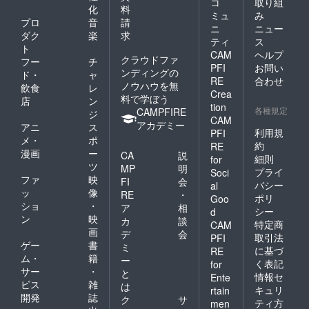
コ
取り組
化
料
ミュ
み
プロ
音
請
ニ
ニュー
ダク
楽
求
ティ
ス
ト
CAM
ヘルプ
クラウドファ
フー
チ
PFI
お問い
ンディングの
ド・
ャ
RE
合わせ
ノウハウを無
飲食
レ
Crea
料で学ぼう
店
ン
tion
各種規定
CAMPFIRE
ジ
CAM
アカデミー
アニ
ス
利用規
PFI
メ・
ポ
約
RE
漫画
ー
CA
説
細則
for
ツ
MP
明
プライ
Soci
ファ
映
FI
会
バシー
al
ッ
像
RE
・
ポリ
Goo
ショ
・
ア
相
シー
d
ン
映
カ
談
特定商
CAM
画
デ
会
取引法
PFI
ゲー
書
ミ
に基づ
RE
ム・
籍
ー
く表記
for
サー
・
と
情報セ
Ente
ビス
雑
は
キュリ
rtain
開発
誌
ク
サ
ティ方
men