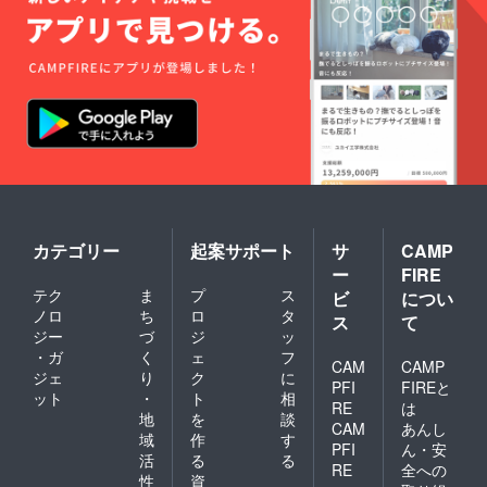
カテゴリー
起案サポート
サ
CAMP
ー
FIRE
テク
ま
プ
ス
ビ
につい
ノロ
ち
ロ
タ
ス
て
ジー
づ
ジ
ッ
・ガ
く
ェ
フ
CAM
CAMP
ジェ
り
ク
に
PFI
FIREと
ット
・
ト
相
RE
は
地
を
談
CAM
あんし
域
作
す
PFI
ん・安
活
る
る
RE
全への
性
資