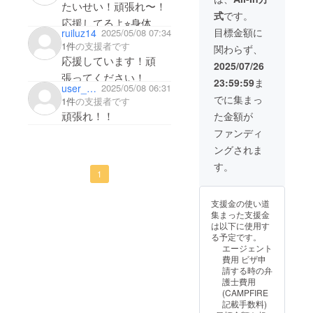
ね！
たいせい！頑張れ〜！
式
です。
こあはどんどん大き
応援してるよ⭐︎身体に
目標金額に
ruiluz14
2025/05/08 07:34
なってるよ！また帰っ
気をつけて！
1件
の支援者です
関わらず、
たら会いにきてね♪
応援しています！頑
2025/07/26
のぞみ
張ってください！
23:59:59
ま
user_7c281da5a694
2025/05/08 06:31
でに集まっ
1件
の支援者です
頑張れ！！
た金額が
ファンディ
ングされま
す。
1
支援金の使い道
集まった支援金
は以下に使用す
る予定です。
エージェント
費用 ビザ申
請する時の弁
護士費用
(CAMPFIRE
記載手数料)