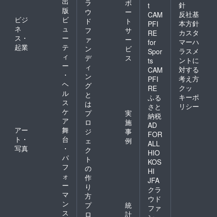
出
ラ
ポ
針
t
版
ウ
ー
反社基
CAM
ビジ
ビ
ド
ト
本方針
PFI
ネ
ュ
フ
サ
カスタ
RE
ス・
ー
ァ
ー
マーハ
for
起業
テ
ン
ビ
ラスメ
Spor
ィ
デ
ス
ントに
ts
ー
ィ
対する
CAM
・
ン
考え方
PFI
ヘ
グ
クッ
RE
ル
と
キーポ
ふる
ス
は
リシー
さと
ケ
プ
実
納税
ア
ロ
施
AD
アー
舞
ジ
事
FOR
ト・
台
ェ
例
ALL
写真
・
ク
HIO
パ
ト
KOS
フ
の
HI
ォ
作
JFA
ー
り
クラ
マ
方
ウド
ン
プ
統
ファ
ス
ロ
計