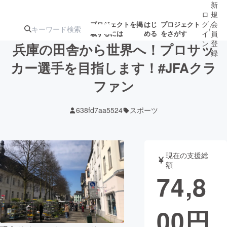
新
ロ
規
グ
会
プロジェクトを掲
はじ
プロジェクト
/
載するには
める
をさがす
イ
員
ン
登
兵庫の田舎から世界へ！プロサッ
録
カー選手を目指します！#JFAクラ
ファン
人気のプロ
注目のリ
注目の新着プロ
募集終了が近いプ
もうすぐ公開
ジェクト
ターン
ジェクト
ロジェクト
されます
638fd7aa5524
スポーツ
アート・写真
音楽
現在の支援総
テクノロジー・ガジェット
ゲーム・サ
額
74,8
映像・映画
書籍・雑誌
00
円
ビジネス・起業
チャレンジ