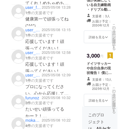
僕が実際にして
てくれ！めちゃめちゃ
いる自主練動画
user_f3dffc9af914
2025/05/08 13:28
・ドリブル動画
応援してるぜ！！！
1件
の支援者です
(収録時間:10〜
支援者：3人
健康第一で頑張ってね
20分) ・提供方
お届け予定：
法(メールにURL
(*^^*)
こ
2030年12月
の
を記載します)
user_74e4e0e159d4
2025/05/08 13:15
リ
タ
ー
1件
の支援者です
ン
詳細を見る
を
応援しています！頑
選
択
す
張ってください！
る
user_beb8fd0977d4
2025/05/08 12:58
3,000
円
1件
の支援者です
応援しています！頑
ドイツサッカー
や自分自身の現
張ってください！
状報告！ 僕に聞
user_e49448943ee4
2025/05/08 12:39
きたいこと答え
支援者：13人
1件
の支援者です
ます！ ・電話時
お届け予定：
プロになってくださ
間10分以上 ・支
こ
2025年12月
の
援者様との連絡
い。心から応援してま
リ
タ
方法:詳細はメー
furunoz
2025/05/08 10:32
ー
す！
ン
ルで連絡しま
詳細を見る
を
3件
の支援者です
選
す。2025年7月
択
たいせい頑張ってる
す
末までにメール
る
させてもらいお
このプロ
かー？！
電話させていた
mokamuru
2025/05/08 10:22
ジェクト
しんどい時は連絡して
だきます。
4件
の支援者です
は、
All-In方