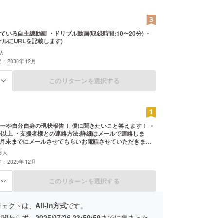
ている自主練動画 ・ドリブル動画(収録時間:10〜20分) ・
ールにURLを記載します)
人
：2030年12月
このリターンを選択する
る
ーや自分自身の現状報告！ 僕に聞きたいこと答えます！ ・
分以上 ・支援者様との連絡方法:詳細はメールで連絡しま
年7月末までにメールさせてもらいお電話させていただきま
3人
：2025年12月
このリターンを選択する
る
ジェクトは、
All-In方式
です。
に関わらず、
2025/07/26 23:59:59
までに集まった