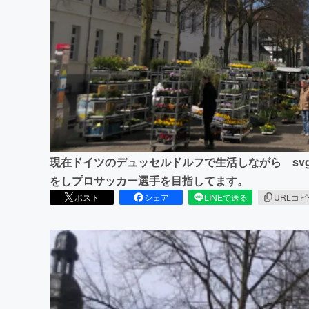
まちづくり・地域活性化
現在ドイツのデュッセルドルフで生活しながら svg ne
をしプロサッカー選手を目指してます。
ポスト
シェア
LINEで送る
URLコ