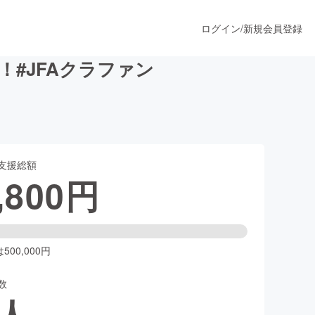
ログイン
/
新規会員登録
#JFAクラファン
うすぐ公開されます
支援総額
プロダクト
,800
円
ファッション
スポーツ
00,000円
数
ア
ソーシャルグッド
人