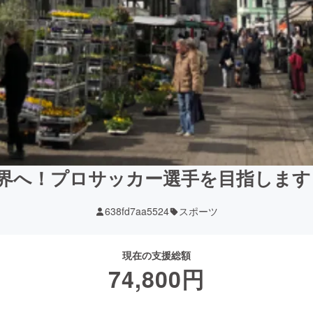
界へ！プロサッカー選手を目指します！
638fd7aa5524
スポーツ
現在の支援総額
74,800
円