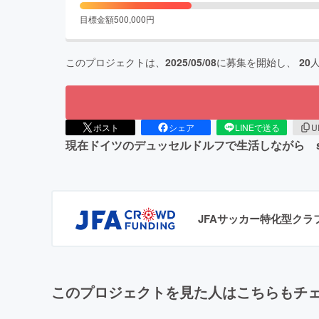
目標金額
500,000
円
このプロジェクトは、
2025/05/08
に募集を開始し、
20
ポスト
シェア
LINEで送る
U
現在ドイツのデュッセルドルフで生活しながら svg
JFAサッカー特化型ク
このプロジェクトを見た人はこちらもチ