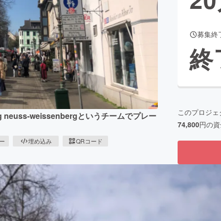
募集終
CAMPFIRE for Social Good
CAMPFIRE Creation
終
CAMPFIREふるさと納税
machi-ya
コミュニティ
このプロジェ
uss-weissenbergというチームでプレー
74,800
円の資
ピー
埋め込み
QRコード