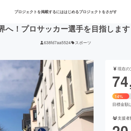
プロジェクトを掲載するには
はじめる
プロジェクトをさがす
界へ！プロサッカー選手を目指します！
638fd7aa5524
スポーツ
注目のリターン
注目の新着プロジェクト
募集終了が近いプロジェクト
も
現在の
音楽
舞台・パフォーマンス
74
ゲーム・サービス開発
フード・飲食店
14%
書籍・雑誌出版
アニメ・漫画
目標金額は5
支援者
チャレンジ
ビューティー・ヘルスケ
20