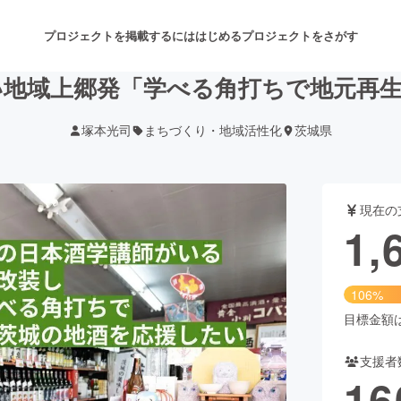
プロジェクトを掲載するには
はじめる
プロジェクトをさがす
い地域上郷発「学べる角打ちで地元再生
塚本光司
まちづくり・地域活性化
茨城県
注目のリターン
注目の新着プロジェクト
募集終了が近いプロジェクト
も
現在の
音楽
舞台・パフォーマンス
1,
ゲーム・サービス開発
フード・飲食店
106%
書籍・雑誌出版
アニメ・漫画
目標金額は1
支援者
チャレンジ
ビューティー・ヘルスケ
16