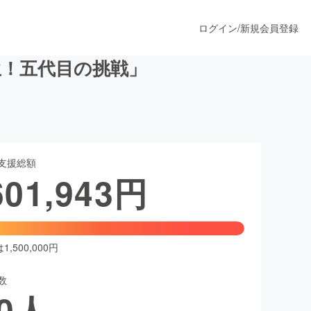
ログイン
/
新規会員登録
！五代目の挑戦」
うすぐ公開されます
支援総額
プロダクト
601,943
円
ファッション
スポーツ
,500,000円
数
ア
ソーシャルグッド
0
人