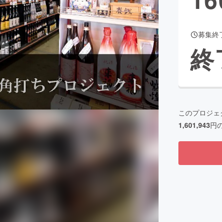
募集終
CAMPFIRE for Social Good
CAMPFIRE Creation
終
CAMPFIREふるさと納税
machi-ya
コミュニティ
このプロジェ
1,601,943
円