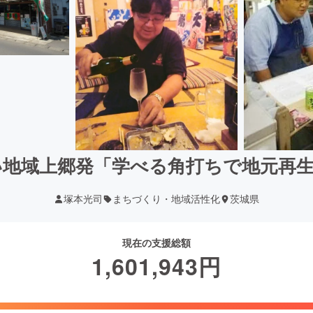
い地域上郷発「学べる角打ちで地元再生
塚本光司
まちづくり・地域活性化
茨城県
現在の支援総額
1,601,943
円