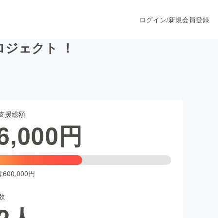
ログイン
/
新規会員登録
ジェクト ！
うすぐ公開されます
支援総額
プロダクト
6,000
円
ファッション
スポーツ
00,000円
数
ア
ソーシャルグッド
2
人