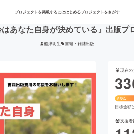
プロジェクトを掲載するには
はじめる
プロジェクトをさがす
齢はあなた自身が決めている』出版プロ
船津明生
書籍・雑誌出版
注目のリターン
注目の新着プロジェクト
募集終了が近いプロジェクト
も
現在の
音楽
舞台・パフォーマンス
33
ゲーム・サービス開発
フード・飲食店
56%
書籍・雑誌出版
アニメ・漫画
目標金額は6
支援者
チャレンジ
ビューティー・ヘルスケ
11