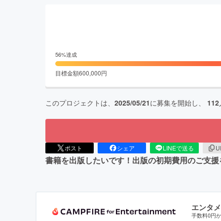
56
%達成
目標金額
600,000
円
このプロジェクトは、
2025/05/21
に募集を開始し、
112
ポスト
シェア
LINEで送る
U
書籍を出版したいです！出版の初期費用のご支援
エンタメ
手数料0円