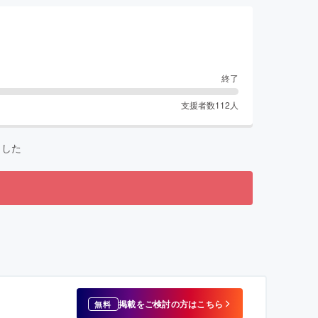
終了
支援者数
112
人
ました
掲載をご検討の方はこちら
無料