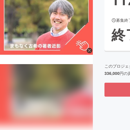
募集終
CAMPFIRE for Social Good
CAMPFIRE Creation
終
CAMPFIREふるさと納税
machi-ya
コミュニティ
このプロジェ
336,000
円の