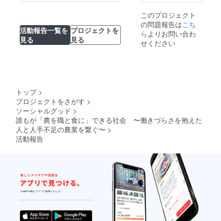
ご負担
援プロ
サードゴールを
がありました！
くださ
グラム
目指して
このプロジェクト
いま
につい
の問題報告は
せ。 ※
て解説
こち
活動報告一覧を
プロジェクトを
ご案内
し、実
ら
よりお問い合わ
見る
見る
の上限
際にプ
せください
人数は
ログラ
２０名
ムを体
までと
験して
させて
いただ
いただ
けま
きま
す。 ※
トップ
>
す。 ※
所要時
プロジェクトをさがす
>
寄付金
間は120
ソーシャルグッド
>
受領証
分程度
明書の
です。
誰もが「農を職と食に」できる社会 〜働きづらさを抱えた
発行を
(農園を
人と人手不足の農業を繋ぐ〜
>
行いま
巡回し
活動報告
す。
ての案
内30分
＋就農
支援プ
ログラ
ム解説
付き体
験90分)
※農園ま
での交