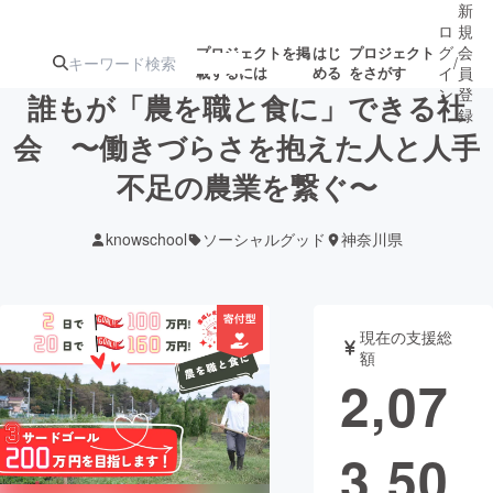
新
ロ
規
グ
会
プロジェクトを掲
はじ
プロジェクト
/
載するには
める
をさがす
イ
員
ン
登
誰もが「農を職と食に」できる社
録
会 〜働きづらさを抱えた人と人手
不足の農業を繋ぐ〜
人気のプロ
注目のリ
注目の新着プロ
募集終了が近いプ
もうすぐ公開
ジェクト
ターン
ジェクト
ロジェクト
されます
knowschool
ソーシャルグッド
神奈川県
アート・写真
音楽
現在の支援総
テクノロジー・ガジェット
ゲーム・サ
額
2,07
映像・映画
書籍・雑誌
3,50
ビジネス・起業
チャレンジ