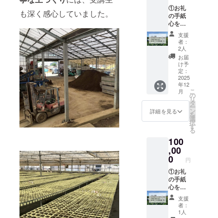
ご招待
は
①お礼
※交流会
30,000
も深く感心していました。
の手紙
は2025
円のリ
心を込
年11月
ターン
めたお
を予
と同じ
支援
礼の手
定。詳
内容に
者：
紙をお
細は
なりま
2人
送りし
メール
す。 ※
お届
ます。
にてご
寄付金
け予
②プロ
連絡し
定：
受領証
ジェク
2025
ます。
明書の
年12
ト支援
③報告
発行を
こ
月
者同士
書 活動
の
行いま
リ
の交流
報告書
タ
す。
ー
会（オ
をお送
ン
詳細を見る
を
ンライ
りしま
選
択
ン：
す。 ※
す
る
zoomを
このリ
100
使用予
ターン
定）へ
,00
は
ご招待
15,000
0
円
※交流会
円のリ
は2025
①お礼
ターン
年11月
の手紙
と同じ
を予
心を込
内容に
定。詳
めたお
なりま
支援
細は
礼の手
す。 ※
者：
メール
紙をお
寄付金
1人