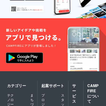
通費等
は各自
ご負担
くださ
いま
せ。 ※
就農支
援プロ
グラム
の解説
(所要時
間90分)
につい
ては、
農園以
外の場
所を変
更いた
だくこ
とも可
能で
す。そ
の場合
カテゴリー
起案サポート
サ
CAMP
は、会
ー
FIRE
場まで
の交通
テク
ま
プ
ス
ビ
につい
費、宿
ノロ
ち
ロ
タ
ス
て
泊費等
ジー
づ
ジ
ッ