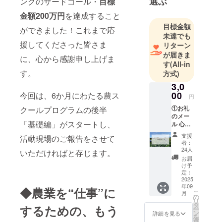
選ぶ
ングのサードゴール・
目標
金額
200万円
を達成すること
目標金額
ができました！これまで応
未達でも
援してくださった皆さま
リターン
が届きま
に、心から感謝申し上げま
す
(All-in
す。
方式)
3,0
00
今回は、6か月にわたる農ス
円
①お礼
クールプログラムの後半
のメー
「基礎編」がスタートし、
ル 心を
込めた
支援
活動現場のご報告をさせて
お礼の
者：
メール
24人
いただければと存じます。
をお送
お届
りしま
け予
す。 ※
定：
寄付金
2025
年09
受領証
◆農業を“仕事”に
こ
月
明書の
の
リ
発行を
タ
するための、もう
ー
行いま
ン
詳細を見る
を
す。
選