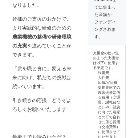
発行を
しま
にてご
なりました。
行いま
す。
連絡し
でに集まっ
す。
（希望
ます。
た金額が
者様）
③報告
皆様のご支援のおかげで、
※報告書
書 活動
ファンディ
に記載
報告書
より実践的な研修のための
ングされま
するお
をお送
名前を
りしま
農業機械の整備や研修環境
す。
備考欄
す。 ④
にご記
お名前
の充実
を進めていくことが
入くだ
掲載 ご
支援金の使い道
できます。
さい。
支援く
集まった支援金
希望さ
ださっ
は以下に使用す
れない
た方の
「農を職と食に」変える未
る予定です。
場合は
お名前
設備費
「不
を報告
来に向け、私たちの挑戦は
人件費
要」と
書及び
広報/宣伝費
ご記入
弊団体
続いています。
提携農家での
くださ
ホーム
農家研修に係
い。 ⑤
ページ
る費用（交通
農園の
に記載
引き続きの応援、どうぞよ
費、謝礼費な
ご案内
しま
ど）や、就農
ろしくお願いいたします！
（希望
す。
に向けた農家
者様）
（希望
との打ち合わ
プログ
者様）
せに係る費用
ラム実
※報告書
（交通費等）
施圃場
に記載
に使用させて
をご案
するお
最後までお読みいただき、
いただきま