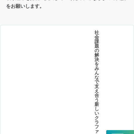
をお願いします。
社
会
課
題
の
解
決
を
み
ん
な
で
支
え
合
う
新
し
い
ク
ラ
フ
ァ