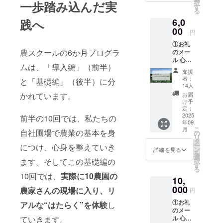
一歩踏み込んだ実
択
す
る
践へ
6,0
00
円
①お礼
農スクールの6か月プログラ
のメー
ル 心を
ムは、「導入編」（前半）
込めた
支援
お礼の
者：
と「基礎編」（後半）に分
メール
14人
をお送
かれています。
お届
りしま
け予
す。 ②
定：
プロ
2025
前半の10回では、私たちの
年09
ジェク
こ
月
自社圃場で農業の基本を身
ト支援
の
リ
者同士
タ
ー
につけ、心身を整えていき
の交流
ン
詳細を見る
を
会（オ
選
ます。そしてこの基礎編の
択
ンライ
す
る
ン：
10回では、
実際に10農園の
10,
zoomを
使用予
000
農家さんの現場に入り、リ
円
定）へ
①お礼
ご招待
アルな“はたらく”を体験
し
のメー
※交流会
ていきます。
ル 心を
は2025