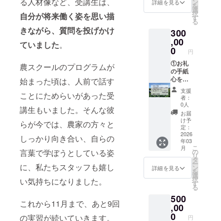
にご記
りしま
会（オ
る人材像など、受講生は、
ン
詳細を見る
を
入くだ
す。 ④
ンライ
選
択
自分が将来働く姿を思い描
さい。
お名前
ン：
す
る
希望さ
掲載
zoomを
きながら、質問を投げかけ
300
れない
（中）
使用予
場合は
ご支援
定）へ
,00
ていました
。
「不
くだ
ご招待
0
円
要」と
さった
※交流会
ご記入
方のお
は2025
①お礼
農スクールのプログラムが
くださ
名前を
年11月
の手紙
い。 ※
報告書
を予
心を込
始まった頃は、人前で話す
寄付金
に記載
定。詳
めたお
支援
ことにためらいがあった受
受領証
しま
細は
礼の手
者：
明書の
す。
メール
紙をお
0人
講生もいました。そんな彼
発行を
（希望
にてご
送りし
お届
行いま
者様）
連絡し
ます。
け予
らが今では、農家の方々と
す。
※報告書
ます。
②プロ
定：
に記載
③報告
ジェク
2026
しっかり向き合い、自らの
年03
するお
書 活動
ト支援
こ
月
名前を
報告書
者同士
言葉で学ぼうとしている姿
の
リ
備考欄
をお送
の交流
タ
ー
に、私たちスタッフも嬉し
にご記
りしま
会（オ
ン
詳細を見る
を
入くだ
す。 ④
ンライ
選
択
い気持ちになりました。
さい。
お名前
ン：
す
る
希望さ
掲載
zoomを
500
れない
（大）
使用予
これから11月まで、あと9回
場合は
ご支援
定）へ
,00
「不
くだ
ご招待
0
の実習が続いていきます。
円