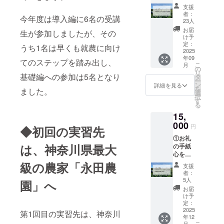
込めた
年11月
支援
お礼の
を予
者：
今年度は導入編に6名の受講
メール
定。詳
23人
をお送
細は
お届
生が参加しましたが、その
りしま
メール
け予
す。 ②
にてご
定：
うち1名は早くも就農に向け
プロ
2025
連絡し
年09
ジェク
ます。
てのステップを踏み出し、
こ
月
ト支援
※このリ
の
リ
者同士
基礎編への参加は5名となり
ターン
タ
ー
の交流
は
ン
詳細を見る
を
ました。
会（オ
10,000
選
択
ンライ
円のリ
す
る
ン：
ターン
15,
zoomを
と同じ
使用予
000
内容に
円
◆初回の実習先
定）へ
なりま
①お礼
ご招待
す。 ※
は、神奈川県最大
の手紙
※交流会
寄付金
心を込
は2025
受領証
めたお
年11月
級の農家「永田農
明書の
支援
礼のお
を予
発行を
者：
手紙を
定。詳
行いま
5人
園」へ
お送り
細は
す。
お届
しま
メール
け予
す。 ②
にてご
定：
プロ
2025
連絡し
第1回目の実習先は、神奈川
年12
ジェク
ます。
こ
月