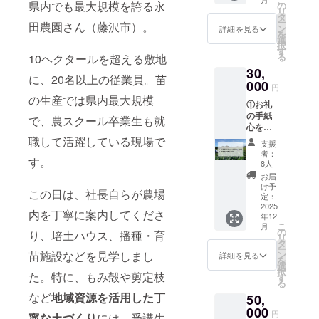
ト支援
県内でも最大規模を誇る永
※このリ
の
リ
者同士
ターン
タ
ー
田農園さん（藤沢市）。
の交流
は6,000
ン
詳細を見る
を
会（オ
円のリ
選
択
ンライ
ターン
す
る
10ヘクタールを超える敷地
ン：
と同じ
30,
zoomを
内容に
に、20名以上の従業員。苗
使用予
000
なりま
円
定）へ
す。 ※
の生産では県内最大規模
①お礼
ご招待
寄付金
の手紙
※交流会
受領証
で、農スクール卒業生も就
心を込
は2025
明書の
めたお
職して活躍している現場で
年11月
発行を
支援
礼の手
を予
行いま
者：
す。
紙をお
定。詳
す。
8人
送りし
細は
お届
ます。
メール
け予
この日は、社長自らが農場
②プロ
にてご
定：
ジェク
2025
連絡し
内を丁寧に案内してくださ
年12
ト支援
ます。
こ
月
者同士
③報告
の
り、培土ハウス、播種・育
リ
の交流
書 活動
タ
ー
会（オ
報告書
苗施設などを見学しまし
ン
詳細を見る
を
ンライ
をお送
選
択
た。特に、もみ殻や剪定枝
ン：
りしま
す
る
zoomを
す。 ※
など
地域資源を活用した丁
50,
使用予
このリ
定）へ
000
ターン
円
寧な土づくり
には、受講生