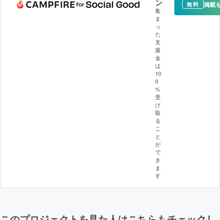
ン
掲載
無料
集
ま
っ
た
支
援
金
は
10
0
%
受
け
取
る
こ
と
が
で
き
ま
す
このプロジェクトを見た人はこちらもチェックし