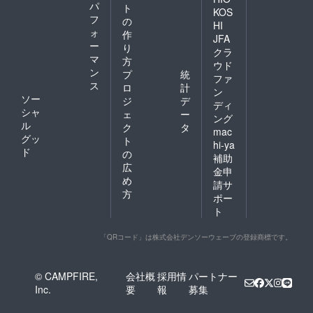
パ
ト
KOS
フ
の
HI
ォ
作
JFA
ー
り
クラ
マ
方
ウド
ン
プ
統
ファ
ス
ロ
計
ン
ソー
ジ
デ
ディ
シャ
ェ
ー
ング
ル
ク
タ
mac
グッ
ト
hi-ya
ド
の
補助
広
金申
め
請サ
方
ポー
ト
「QRコード」は株式会社デンソーウェーブの登録商標です。
© CAMPFIRE,
会社概
採用情
パートナー
Inc.
要
報
募集