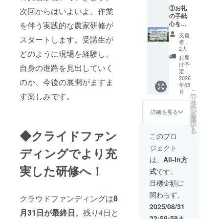
要」と
さった
※交流会
ご記入
方のお
は2025
①お礼
次回からはいよいよ、作業
くださ
名前を
年11月
の手紙
い。 ※
報告書
を予
心を込
を伴う実践的な農家研修が
寄付金
に記載
定。詳
めたお
支援
スタートします。受講生が
受領証
しま
細は
礼の手
者：
明書の
す。
メール
紙をお
2人
どのように現場を経験し、
発行を
（希望
にてご
送りし
お届
行いま
者様）
連絡し
ます。
け予
自身の進路を見出していく
す。
※報告書
ます。
②プロ
定：
に記載
③報告
ジェク
2026
のか、今後の展開がますま
年03
するお
書 活動
ト支援
こ
月
名前を
報告書
者同士
す楽しみです。
の
リ
備考欄
をお送
の交流
タ
ー
にご記
りしま
会（オ
ン
詳細を見る
を
入くだ
す。 ④
ンライ
選
択
さい。
お名前
ン：
す
る
◆クライドファン
希望さ
掲載 ご
zoomを
このプロ
れない
支援く
使用予
ジェクト
場合は
ださっ
定）へ
ディングでより充
「不
た方の
ご招待
は、
All-In方
要」と
お名前
※交流会
実した研修へ！
式
です。
ご記入
を報告
は2025
くださ
書及び
年11月
目標金額に
い。 ※
弊団体
を予
関わらず、
寄付金
ホーム
定。詳
クラウドファンディングは
8
受領証
ページ
細は
2025/08/31
月31日が最終日
。残り4日と
明書の
に記載
メール
23:59:59
ま