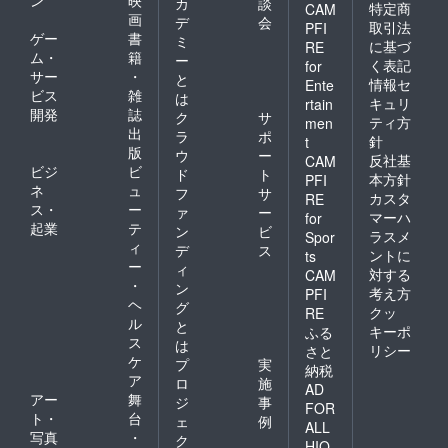
発行を
カ
談
特定商
CAM
行いま
画
デ
会
取引法
PFI
す。
ゲー
書
ミ
に基づ
RE
ム・
籍
ー
く表記
for
サー
・
と
情報セ
Ente
ビス
雑
は
キュリ
rtain
開発
誌
ク
サ
ティ方
men
出
ラ
ポ
針
t
版
ウ
ー
反社基
CAM
ビジ
ビ
ド
ト
本方針
PFI
ネ
ュ
フ
サ
カスタ
RE
ス・
ー
ァ
ー
マーハ
for
起業
テ
ン
ビ
ラスメ
Spor
ィ
デ
ス
ントに
ts
ー
ィ
対する
CAM
・
ン
考え方
PFI
ヘ
グ
クッ
RE
ル
と
キーポ
ふる
ス
は
リシー
さと
ケ
プ
実
納税
ア
ロ
施
AD
アー
舞
ジ
事
FOR
ト・
台
ェ
例
ALL
写真
・
ク
HIO