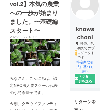
vol.2】本気の農業
への一歩が始まり
ました。〜基礎編
knows
スタート〜
chool
2025/08/27 18:35
神奈川県
初めてのプ
ロジェクト
です
特定商取引
法に基づく
表記
メッセー
みなさん、こんにちは。認
ジを送る
定NPO法人農スクール代表
の小島希世子です。
リターンを
今朝、クラウドファンディ