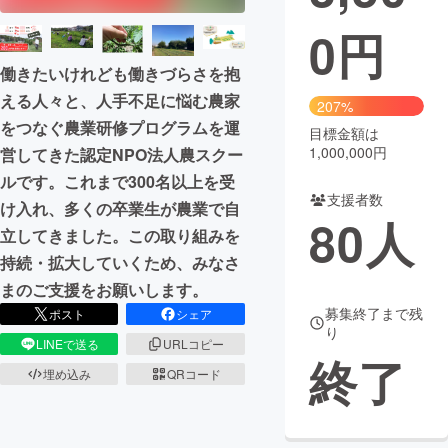
0
円
まちづくり・地域活性化
働きたいけれども働きづらさを抱
える人々と、人手不足に悩む農家
CAMPFIRE for Social Good
CAMPFIRE Creation
207%
をつなぐ農業研修プログラムを運
CAMPFIREふるさと納税
machi-ya
コミュニティ
目標金額は
1,000,000円
営してきた認定NPO法人農スクー
ルです。これまで300名以上を受
支援者数
け入れ、多くの卒業生が農業で自
80
人
立してきました。この取り組みを
持続・拡大していくため、みなさ
まのご支援をお願いします。
募集終了まで残
ポスト
シェア
り
LINEで送る
URLコピー
終了
埋め込み
QRコード