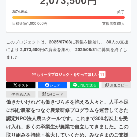
終了
207
%達成
目標金額
1,000,000
円
支援者数
80
人
このプロジェクトは、
2025/07/03
に募集を開始し、
80
人の支援
により
2,073,500
円の資金を集め、
2025/08/31
に募集を終了し
ました
もう一度プロジェクトをやってほしい
11
ポスト
シェア
LINEで送る
URLコピー
埋め込み
QRコード
働きたいけれども働きづらさを抱える人々と、人手不足
に悩む農家をつなぐ農業研修プログラムを運営してきた
認定NPO法人農スクールです。これまで300名以上を受
け入れ、多くの卒業生が農業で自立してきました。この
取り組みを持続・拡大していくため、みなさまのご支援