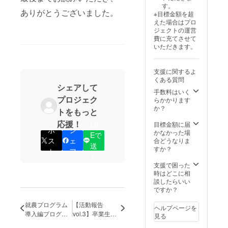
内しま
名前を
す。
す。 ※
備考欄
ありがとうございました。
※目標金額を超
プログ
にご記
えた場合はプロ
ラム実
入くだ
ジェクトの運営
施期間
さい。
費に充てさせて
外での
希望さ
いただきます。
ご案内
れない
となり
場合は
ます。
「不
支援に関するよ
※2026
要」と
くある質問
年3月末
ご記入
シェアして
までの
くださ
手数料はいく
期間
い。 ⑤
プロジェク
らかかります
で、日
農園の
か？
トをもっと
程調整
ご案内
をさせ
＆プロ
応援！
LIN
目標金額に届
ポ
シ
ていた
グラム
かなかった場
Eで
だきま
体験会
ス
ェ
合どうなりま
送
す。 ※
（希望
すか？
ト
ア
所要時
者様）
る
間は６
プログ
支援で困った
０分程
ラム実
時はどこに相
度で
施圃場
談したらいい
す。 ※
をご案
ですか？
農園ま
内後、
での交
代表・
就農プログラム
【活動報告
ヘルプページを
通費等
小島が
導入編プログラ
vol.3】卒業生か
見る
は各自
就農支
ムのご報告＆
ら嬉しいご報告