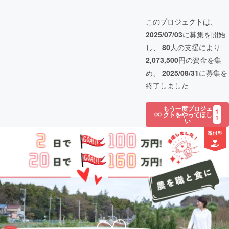
このプロジェクトは、
2025/07/03
に募集を開始
し、
80
人の支援により
2,073,500
円の資金を集
め、
2025/08/31
に募集を
終了しました
もう一度プロジェ
1
クトをやってほし
1
い