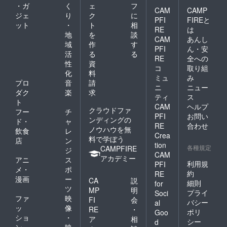
は主催
・ガ
く
ェ
フ
者様側
CAM
CAMP
ジェ
り
ク
に
でのご
PFI
FIREと
ット
・
ト
相
負担を
RE
は
お願い
地
を
談
CAM
あんし
いたし
域
作
す
PFI
ん・安
ます。
活
る
る
※2026
RE
全への
性
資
年3月末
コ
取り組
化
料
までの
ミュ
み
期間
プロ
音
請
ニ
ニュー
で、日
ダク
楽
求
ティ
ス
程調整
ト
をさせ
CAM
ヘルプ
クラウドファ
フー
チ
ていた
PFI
お問い
ンディングの
ド・
ャ
だきま
RE
合わせ
ノウハウを無
す。 ※
飲食
レ
Crea
ご案内
料で学ぼう
店
ン
tion
の上限
各種規定
CAMPFIRE
ジ
CAM
人数は
アカデミー
アニ
ス
５０名
利用規
PFI
メ・
ポ
までと
約
RE
漫画
ー
させて
CA
説
細則
for
いただ
ツ
MP
明
プライ
Soci
きます
ファ
映
FI
会
バシー
al
※寄付金
ッ
像
RE
・
受領証
ポリ
Goo
ショ
・
ア
相
明書の
シー
d
ン
映