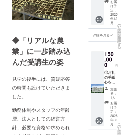
にてご
送りし
受領証
お届
連絡し
ます。
明書の
け予
ます。
②プロ
発行を
定：
③報告
ジェク
2025
行いま
年12
書 活動
ト支援
す。
こ
月
報告書
者同士
の
リ
をお送
の交流
タ
ー
りしま
会（オ
ン
詳細を見る
を
◆「リアルな農
す。 ④
ンライ
選
択
お名前
ン：
す
る
掲載
zoomを
業」に一歩踏み込
150
（小）
使用予
ご支援
定）へ
,00
んだ受講生の姿
くだ
ご招待
0
円
さった
※交流会
方のお
は2025
①お礼
名前を
年11月
の手紙
見学の後半には、質疑応答
報告書
を予
心を込
の時間も設けていただきま
に記載
定。詳
めたお
支援
しま
細は
礼の手
者：
した。
す。
メール
紙をお
1人
（希望
にてご
送りし
お届
者様）
連絡し
ます。
け予
勤務体制やスタッフの年齢
※報告書
ます。
②プロ
定：
に記載
③報告
ジェク
2026
層、法人としての経営方
年03
するお
書 活動
ト支援
こ
月
名前を
報告書
者同士
の
針、必要な資格や求められ
リ
備考欄
をお送
の交流
タ
ー