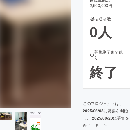
2,500,000円
まちづくり・地域活性化
支援者数
0
人
CAMPFIRE for Social Good
CAMPFIRE Creation
CAMPFIREふるさと納税
machi-ya
コミュニティ
募集終了まで残
り
終了
このプロジェクトは、
2025/06/03
に募集を開始
し、
2025/08/20
に募集を
終了しました