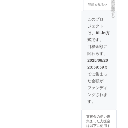
ー
礼させ
ン
詳細を見る
を
ていた
選
択
だきま
す
る
す。 ・
このプロ
実施概
ジェクト
要：10
分×10回
は、
All-In方
・有効
式
です。
期限：
2026年
目標金額に
3月末ま
関わらず、
で ・実
施方
2025/08/20
法：プ
23:59:59
ま
ロジェ
クト終
でに集まっ
了後
た金額が
メール
にて日
ファンディ
程調整
ングされま
を行い
ます。
す。
実施日
近くに
なりま
支援金の使い道
したら
集まった支援金
LINEの
は以下に使用す
QRコー