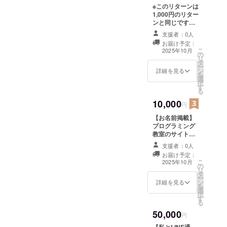
※このリターンは
1,000円のリター
ンと同じです。
こちらは手書き
支援者：0人
の文面でお礼を
お届け予定：
お伝えします。
こ
2025年10月
の
【お礼のメッ
リ
タ
セージ】 感謝の
ー
ン
気持ちを込め
詳細を見る
を
選
て、お礼のメッ
択
す
セージをお送り
る
します。 手書き
10,000
の文面でお送り
円
させていただき
【お名前掲載】
ます。
プログラミング
教室のサイト
に、支援者様の
支援者：0人
お名前（ニック
お届け予定：
ネーム）を掲載
こ
2025年10月
の
します。 ・掲載
リ
タ
期間：2025年10
ー
ン
月〜（サイト運
詳細を見る
を
選
営中永続） ・掲
択
す
載方法：文字の
る
み、ロゴ／バ
50,000
ナーの掲載は不
円
可 ・支援時、必
【私とLINE通