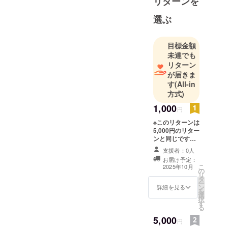
リターンを
選ぶ
目標金額
未達でも
リターン
が届きま
す
(All-in
方式)
1,000
円
※このリターンは
5,000円のリター
ンと同じです。
こちらはメール
支援者：0人
でお礼をお伝え
お届け予定：
します。 【お礼
こ
2025年10月
の
のメッセージ】
リ
タ
感謝の気持ちを
ー
ン
込めて、お礼の
詳細を見る
を
選
メッセージをお
択
す
送りします。
る
メールにてお送
5,000
りさせていただ
円
きます。