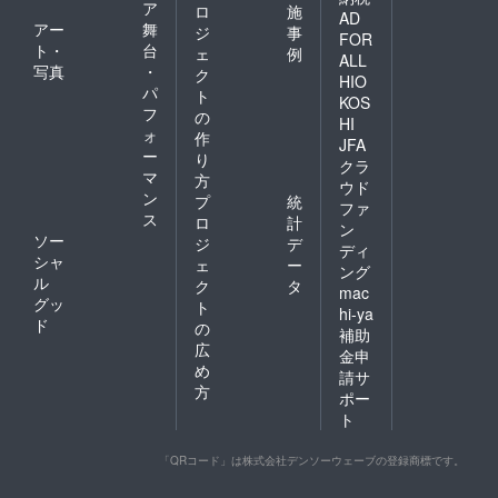
ア
ロ
施
AD
アー
舞
ジ
事
FOR
ト・
台
ェ
例
ALL
写真
・
ク
HIO
パ
ト
KOS
フ
の
HI
ォ
作
JFA
ー
り
クラ
マ
方
ウド
ン
プ
統
ファ
ス
ロ
計
ン
ソー
ジ
デ
ディ
シャ
ェ
ー
ング
ル
ク
タ
mac
グッ
ト
hi-ya
ド
の
補助
広
金申
め
請サ
方
ポー
ト
「QRコード」は株式会社デンソーウェーブの登録商標です。