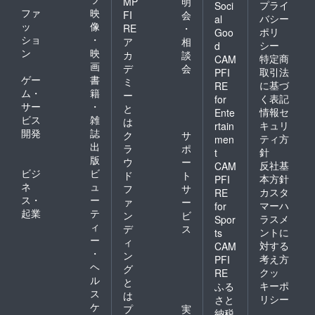
MP
明
プライ
Soci
ファ
映
FI
会
バシー
al
ッ
像
RE
・
ポリ
Goo
ショ
・
ア
相
シー
d
ン
映
カ
談
特定商
CAM
画
デ
会
取引法
PFI
ゲー
書
ミ
に基づ
RE
ム・
籍
ー
く表記
for
サー
・
と
情報セ
Ente
ビス
雑
は
キュリ
rtain
開発
誌
ク
サ
ティ方
men
出
ラ
ポ
針
t
版
ウ
ー
反社基
CAM
ビジ
ビ
ド
ト
本方針
PFI
ネ
ュ
フ
サ
カスタ
RE
ス・
ー
ァ
ー
マーハ
for
起業
テ
ン
ビ
ラスメ
Spor
ィ
デ
ス
ントに
ts
ー
ィ
対する
CAM
・
ン
考え方
PFI
ヘ
グ
クッ
RE
ル
と
キーポ
ふる
ス
は
リシー
さと
ケ
プ
実
納税