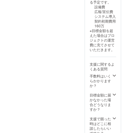
る予定です。
ドをお
設備費
送りし
広報/宣伝費
ますの
システム導入
でお友
契約初期費用
達追加
160万
をお願
※目標金額を超
いいた
えた場合はプロ
しま
ジェクトの運営
す。
費に充てさせて
いただきます。
：
お食事
は鹿児
支援に関するよ
島県鹿
くある質問
児島市
内で実
手数料はいく
施しま
らかかります
す。支
か？
援者様
の交通
目標金額に届
費や滞
かなかった場
在費は
合どうなりま
各自で
すか？
ご負担
くださ
支援で困った
い。プ
時はどこに相
ロジェ
談したらいい
クト
ですか？