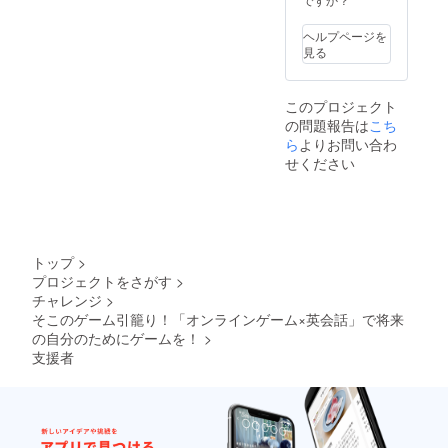
オー
ナーの
ヘルプページを
交通
見る
費・滞
在費は
リター
このプロジェクト
ン金額
の問題報告は
に含ま
こち
れてい
ら
よりお問い合わ
ます。
せください
トップ
>
プロジェクトをさがす
>
チャレンジ
>
そこのゲーム引籠り！「オンラインゲーム×英会話」で将来
の自分のためにゲームを！
>
支援者