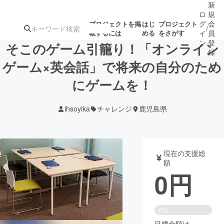
新
ロ
規
グ
会
プロジェクトを掲
はじ
プロジェクト
/
載するには
める
をさがす
イ
員
ン
登
そこのゲーム引籠り！「オンライン
録
ゲーム×英会話」で将来の自分のため
にゲームを！
人気のプロ
注目のリ
注目の新着プロ
募集終了が近いプ
もうすぐ公開
ジェクト
ターン
ジェクト
ロジェクト
されます
ihsoyika
チャレンジ
鹿児島県
アート・写真
音楽
現在の支援総
テクノロジー・ガジェット
ゲーム・サ
額
0
円
映像・映画
書籍・雑誌
0%
ビジネス・起業
チャレンジ
目標金額は