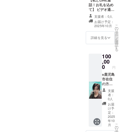
ず備考欄に希望
話！お礼を込め
されるお名前を
て】 ビデオ通話
ご記入くださ
で直接お礼をさ
い。 【お礼の
支援者：0人
せていただきま
メッセージ】 感
お届け予定：
す。 ・実施概
こ
謝の気持ちを込
2025年10月
の
要：10分×5回 ・
リ
めて、お礼の
タ
有効期限：2025
ー
メッセージをお
ン
年12月末まで ・
詳細を見る
を
送りします。
選
実施方法：プロ
択
す
ジェクト終了後
る
メールにて日程
100
調整を行いま
,00
す。実施日近く
0
になりましたら
円
LINEのQRコー
※鹿児島
ドをお送りしま
市在住
すのでお友達追
の方限
加をお願いいた
定 【私
します。
支援
とLINE
者：
通話！
0人
お礼を
お届
込めて
け予
& お食
定：
事】 お
2025
年10
食事し
こ
月
なが
の
リ
ら、お
タ