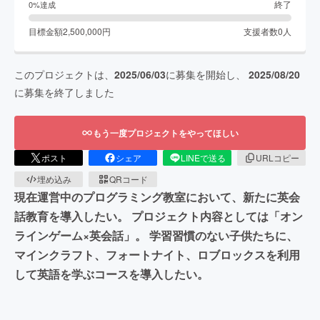
終了
0
%達成
目標金額
2,500,000
円
支援者数
0
人
このプロジェクトは、
2025/06/03
に募集を開始し、
2025/08/20
に募集を終了しました
もう一度プロジェクトをやってほしい
ポスト
シェア
LINEで送る
URLコピー
埋め込み
QRコード
現在運営中のプログラミング教室において、新たに英会
話教育を導入したい。 プロジェクト内容としては「オン
ラインゲーム×英会話」。 学習習慣のない子供たちに、
マインクラフト、フォートナイト、ロブロックスを利用
して英語を学ぶコースを導入したい。