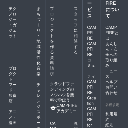
ー
FIRE
テク
ま
プ
ス
ビ
につい
ノロ
ち
ロ
タ
ス
て
ジー
づ
ジ
ッ
・ガ
く
ェ
フ
CAM
CAMP
ジェ
り
ク
に
PFI
FIREと
ット
・
ト
相
RE
は
地
を
談
CAM
あんし
域
作
す
PFI
ん・安
活
る
る
RE
全への
性
資
コ
取り組
化
料
ミュ
み
プロ
音
請
ニ
ニュー
ダク
楽
求
ティ
ス
ト
CAM
ヘルプ
クラウドファ
フー
チ
PFI
お問い
ンディングの
ド・
ャ
RE
合わせ
ノウハウを無
飲食
レ
Crea
料で学ぼう
店
ン
tion
各種規定
CAMPFIRE
ジ
CAM
アカデミー
アニ
ス
利用規
PFI
メ・
ポ
約
RE
漫画
ー
CA
説
細則
for
ツ