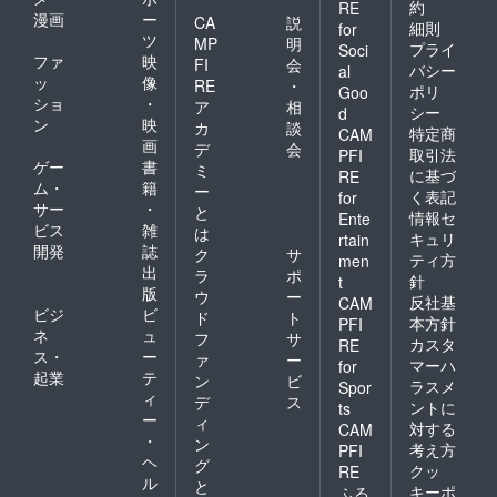
約
RE
漫画
ー
CA
説
細則
for
ツ
MP
明
プライ
Soci
ファ
映
FI
会
バシー
al
ッ
像
RE
・
ポリ
Goo
ショ
・
ア
相
シー
d
ン
映
カ
談
特定商
CAM
画
デ
会
取引法
PFI
ゲー
書
ミ
に基づ
RE
ム・
籍
ー
く表記
for
サー
・
と
情報セ
Ente
ビス
雑
は
キュリ
rtain
開発
誌
ク
サ
ティ方
men
出
ラ
ポ
針
t
版
ウ
ー
反社基
CAM
ビジ
ビ
ド
ト
本方針
PFI
ネ
ュ
フ
サ
カスタ
RE
ス・
ー
ァ
ー
マーハ
for
起業
テ
ン
ビ
ラスメ
Spor
ィ
デ
ス
ントに
ts
ー
ィ
対する
CAM
・
ン
考え方
PFI
ヘ
グ
クッ
RE
ル
と
キーポ
ふる