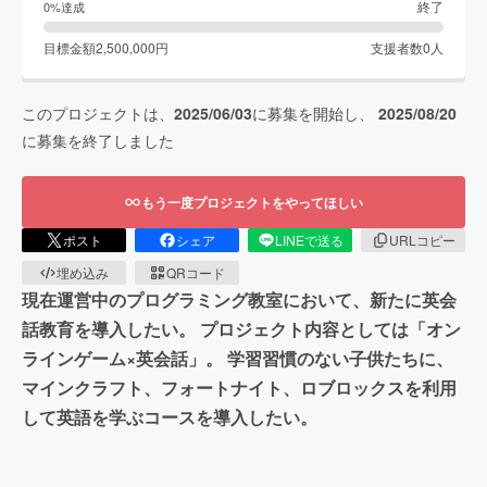
終了
0
%達成
目標金額
2,500,000
円
支援者数
0
人
このプロジェクトは、
2025/06/03
に募集を開始し、
2025/08/20
に募集を終了しました
もう一度プロジェクトをやってほしい
ポスト
シェア
LINEで送る
URLコピー
埋め込み
QRコード
現在運営中のプログラミング教室において、新たに英会
話教育を導入したい。 プロジェクト内容としては「オン
ラインゲーム×英会話」。 学習習慣のない子供たちに、
マインクラフト、フォートナイト、ロブロックスを利用
して英語を学ぶコースを導入したい。