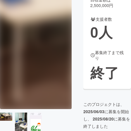
2,500,000円
まちづくり・地域活性化
支援者数
0
人
CAMPFIRE for Social Good
CAMPFIRE Creation
CAMPFIREふるさと納税
machi-ya
コミュニティ
募集終了まで残
り
終了
このプロジェクトは、
2025/06/03
に募集を開始
し、
2025/08/20
に募集を
終了しました