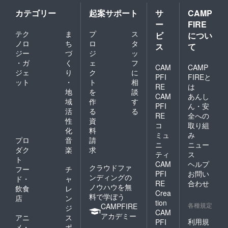
カテゴリー
起案サポート
サ
CAMP
ー
FIRE
テク
ま
プ
ス
ビ
につい
ノロ
ち
ロ
タ
ス
て
ジー
づ
ジ
ッ
・ガ
く
ェ
フ
CAM
CAMP
ジェ
り
ク
に
PFI
FIREと
ット
・
ト
相
RE
は
地
を
談
CAM
あんし
域
作
す
PFI
ん・安
活
る
る
RE
全への
性
資
コ
取り組
化
料
ミュ
み
プロ
音
請
ニ
ニュー
ダク
楽
求
ティ
ス
ト
CAM
ヘルプ
クラウドファ
フー
チ
PFI
お問い
ンディングの
ド・
ャ
RE
合わせ
ノウハウを無
飲食
レ
Crea
料で学ぼう
店
ン
tion
各種規定
CAMPFIRE
ジ
CAM
アカデミー
アニ
ス
利用規
PFI
メ・
ポ