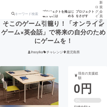
新
ロ
規
グ
会
プロジェクトを掲
はじ
プロジェクト
/
載するには
める
をさがす
イ
員
ン
登
そこのゲーム引籠り！「オンライン
録
ゲーム×英会話」で将来の自分のため
にゲームを！
人気のプロ
注目のリ
注目の新着プロ
募集終了が近いプ
もうすぐ公開
ジェクト
ターン
ジェクト
ロジェクト
されます
ihsoyika
チャレンジ
鹿児島県
アート・写真
音楽
現在の支援総
テクノロジー・ガジェット
ゲーム・サ
額
0
円
映像・映画
書籍・雑誌
0%
ビジネス・起業
チャレンジ
目標金額は