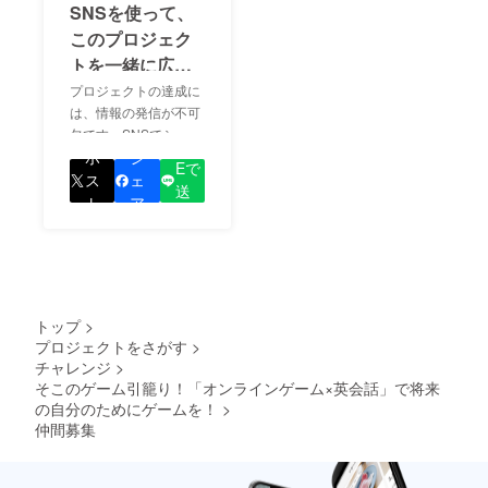
SNSを使って、
このプロジェク
トを一緒に広め
ましょう！
プロジェクトの達成に
は、情報の発信が不可
欠です。SNSでシェア
LIN
をして、あなたが応援
ポ
シ
Eで
しているプロジェクト
ス
ェ
送
の良さを知ってもらい
ト
ア
る
ましょう！
トップ
>
プロジェクトをさがす
>
チャレンジ
>
そこのゲーム引籠り！「オンラインゲーム×英会話」で将来
の自分のためにゲームを！
>
仲間募集