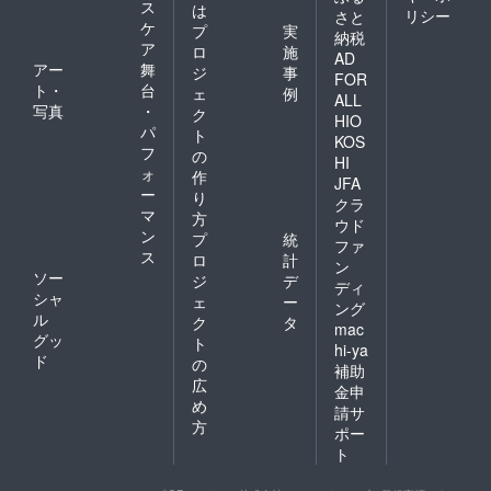
ス
は
リシー
さと
ケ
プ
実
納税
ア
ロ
施
AD
アー
舞
ジ
事
FOR
ト・
台
ェ
例
ALL
写真
・
ク
HIO
パ
ト
KOS
フ
の
HI
ォ
作
JFA
ー
り
クラ
マ
方
ウド
ン
プ
統
ファ
ス
ロ
計
ン
ソー
ジ
デ
ディ
シャ
ェ
ー
ング
ル
ク
タ
mac
グッ
ト
hi-ya
ド
の
補助
広
金申
め
請サ
方
ポー
ト