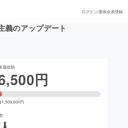
ログイン
/
新規会員登録
主主義のアップデート
うすぐ公開されます
支援総額
プロダクト
6,500
円
ファッション
スポーツ
,500,000円
数
ア
ソーシャルグッド
人