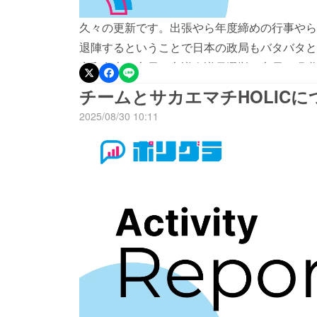
久々の更新です。出張やら年度締めの行事やら
退陣するということで日本の政局もバタバタと
宇和島市の市長＆市議会議員選挙。市長は現職
人が3名当選ということでそれほど大きな風は
チームとサカエマチHOLICに
用率に関しても、まだまだそこまで多く使われ
2025/08/30 10:11
非常に限定的です。しかし、今回は現職議員の
ので、なかなかに面白い事実が浮かび上がって
タに今回の選挙結果を反映させてChatGPT
り、当選した議員より落選した議員の方がたく
と、議会で一生懸命している議員さんより、あ
がたくさんいるということです。このあたりの
ていただきますので、ご支援がまだの方はぜひ
かったことは「議会」と「選挙」の間には相関
選挙。この2つが連動していないこと。それは
るのが今、とても楽しいです。次のフィールド