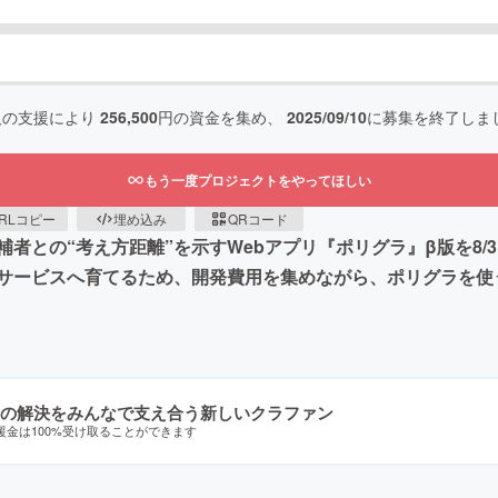
人の支援により
256,500
円の資金を集め、
2025/09/10
に募集を終了しま
もう一度プロジェクトをやってほしい
RLコピー
埋め込み
QRコード
補者との“考え方距離”を示すWebアプリ『ポリグラ』β版を8
サービスへ育てるため、開発費用を集めながら、ポリグラを使
の解決をみんなで支え合う新しいクラファン
援金は100%受け取ることができます