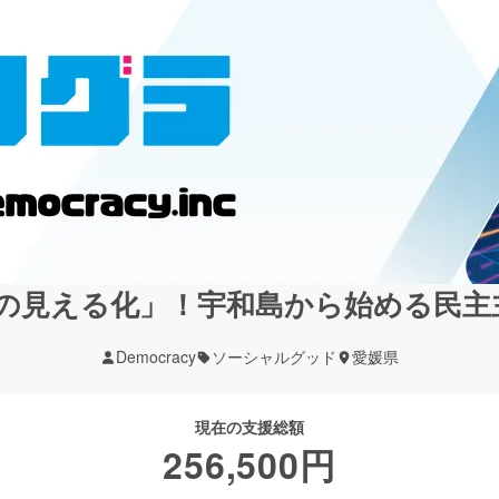
治の見える化」！宇和島から始める民
Democracy
ソーシャルグッド
愛媛県
現在の支援総額
256,500
円