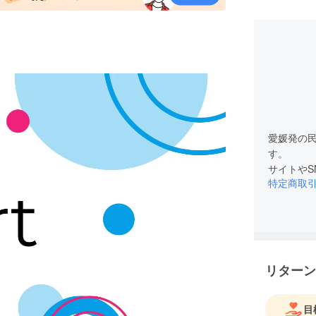
愛媛発の
す。
サイトやS
特定商取
リターン
目