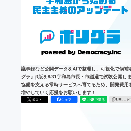
まちづくり・地域活性化
議事録など公開データをAIで整理し、可視化で候補者
グラ』β版を8/31宇和島市長・市議選で試験公開
協働を支える常時サービスへ育てるため、開発費用
増やしていく応援をお願いします！
ポスト
シェア
LINEで送る
URLコ