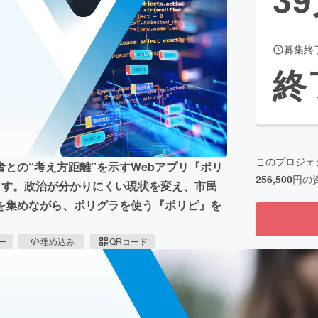
募集終
CAMPFIRE for Social Good
CAMPFIRE Creation
終
CAMPFIREふるさと納税
machi-ya
コミュニティ
このプロジェ
との“考え方距離”を示すWebアプリ『ポリ
256,500
円の
します。政治が分かりにくい現状を変え、市民
を集めながら、ポリグラを使う『ポリピ』を
ピー
埋め込み
QRコード