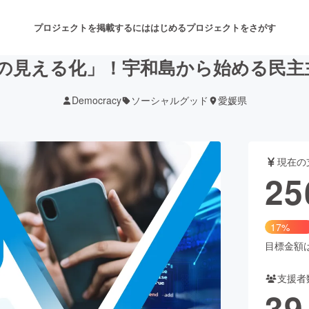
プロジェクトを掲載するには
はじめる
プロジェクトをさがす
治の見える化」！宇和島から始める民
Democracy
ソーシャルグッド
愛媛県
注目のリターン
注目の新着プロジェクト
募集終了が近いプロジェクト
も
現在の
音楽
舞台・パフォーマンス
25
ゲーム・サービス開発
フード・飲食店
17%
書籍・雑誌出版
アニメ・漫画
目標金額は1
支援者
チャレンジ
ビューティー・ヘルスケ
39