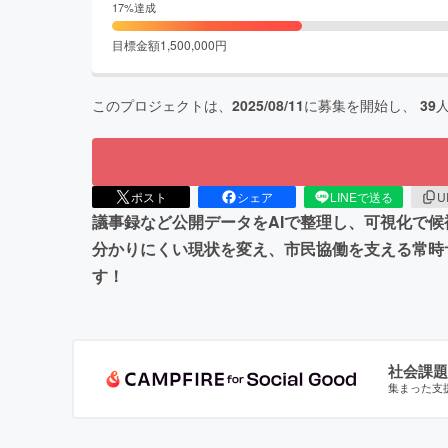
17
%達成
目標金額
1,500,000
円
このプロジェクトは、
2025/08/11
に募集を開始し、
39
ポスト
シェア
LINEで送る
U
議事録など公開データをAIで整理し、可視化で候
分かりにくい現状を変え、市民協働を支える常時
す！
社会課題
集まった支