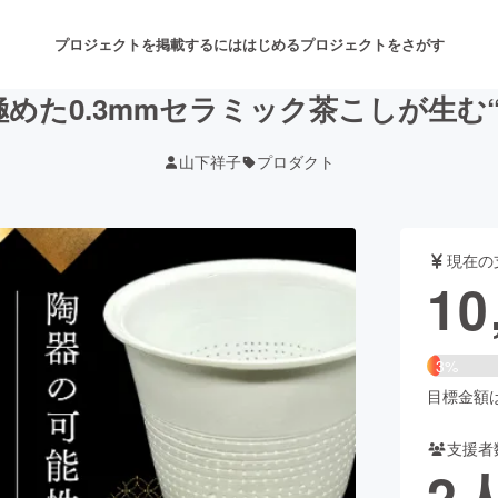
プロジェクトを掲載するには
はじめる
プロジェクトをさがす
めた0.3mmセラミック茶こしが生む
山下祥子
プロダクト
注目のリターン
注目の新着プロジェクト
募集終了が近いプロジェクト
も
現在の
音楽
舞台・パフォーマンス
10
ゲーム・サービス開発
フード・飲食店
3%
書籍・雑誌出版
アニメ・漫画
目標金額は3
支援者
チャレンジ
ビューティー・ヘルスケ
2