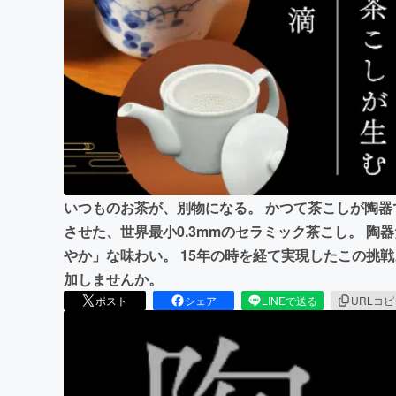
まちづくり・地域活性化
いつものお茶が、別物になる。 かつて茶こしが陶
させた、世界最小0.3mmのセラミック茶こし。 
やか」な味わい。 15年の時を経て実現したこの挑
加しませんか。
ポスト
シェア
LINEで送る
URLコ