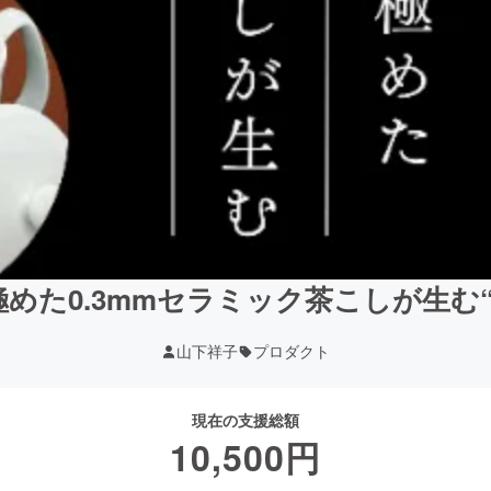
めた0.3mmセラミック茶こしが生む
山下祥子
プロダクト
現在の支援総額
10,500
円