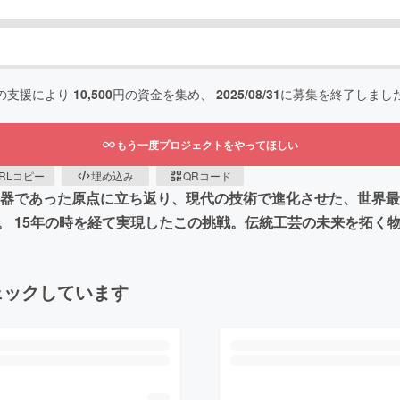
の支援により
10,500
円の資金を集め、
2025/08/31
に募集を終了しまし
もう一度プロジェクトをやってほしい
RLコピー
埋め込み
QRコード
器であった原点に立ち返り、現代の技術で進化させた、世界最小
。 15年の時を経て実現したこの挑戦。伝統工芸の未来を拓く
ェックしています