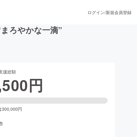
ログイン
/
新規会員登録
“まろやかな一滴”
うすぐ公開されます
支援総額
プロダクト
,500
円
ファッション
スポーツ
00,000円
数
ア
ソーシャルグッド
人