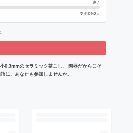
終了
支援者数
2
人
た
0.3mmのセラミック茶こし。 陶器だからこそ
物語に、あなたも参加しませんか。