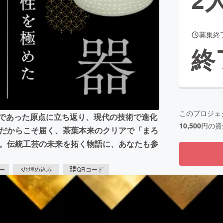
募集終
CAMPFIRE for Social Good
CAMPFIRE Creation
終
CAMPFIREふるさと納税
machi-ya
コミュニティ
このプロジェ
器であった原点に立ち返り、現代の技術で進化
10,500
円の資
陶器だからこそ届く、茶葉本来のクリアで「まろ
戦。伝統工芸の未来を拓く物語に、あなたも参
ピー
埋め込み
QRコード