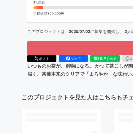
3
%達成
目標金額
300,000
円
このプロジェクトは、
2025/07/03
に募集を開始し、
2
人
ポスト
シェア
LINEで送る
U
いつものお茶が、別物になる。 かつて茶こしが陶
届く、茶葉本来のクリアで「まろやか」な味わい
このプロジェクトを見た人はこちらもチ