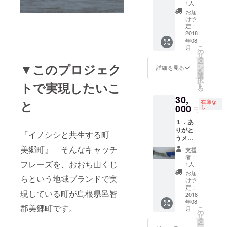
山くじ
産も行って
期は9月
1人
ら缶詰
～2019
お届
おります。
製造加
年1月頃
け予
工場
を予定
定：
（旧乙
2018
してい
年08
原保育
ます。
こ
月
所）
の
リ
で、美
タ
ー
▼このプロジェク
郷のお
ン
詳細を見る
を
かあ
選
択
ちゃん
す
トで実現したいこ
る
たちが
30,
ひとつ
と
在庫な
づつ手
000
し
円
作りで
１．あ
作った
りがと
イノシ
『イノシシと共生する町
うメー
シの缶
ル ２．
詰セッ
美郷町』 そんなキャッチ
支援
おおち
ト ３．
者：
山くじ
フレーズを、おおち山くじ
イノシ
1人
ら缶詰
シを捌
お届
らという地域ブランドで実
製造加
く刀
け予
工場
（包
定：
現している町が島根県邑智
（旧乙
2018
丁）の
年08
原保育
ネーミ
郡美郷町です。
こ
月
所）
ングラ
の
リ
で、美
イツ
タ
ー
郷のお