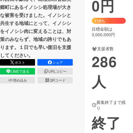
0
円
郷町にあるイノシシ処理場が大き
まちづくり・地域活性化
な被害を受けました。イノシシと
118%
共生する地域にとって、イノシシ
目標金額は
CAMPFIRE for Social Good
CAMPFIRE Creation
をイノシシ肉に変えることは、対
3,000,000円
CAMPFIREふるさと納税
machi-ya
コミュニティ
策のみならず、地域の誇りでもあ
ります。１日でも早い復旧を支援
支援者数
286
してください。
ポスト
シェア
LINEで送る
URLコピー
人
埋め込み
QRコード
募集終了まで残
り
終了