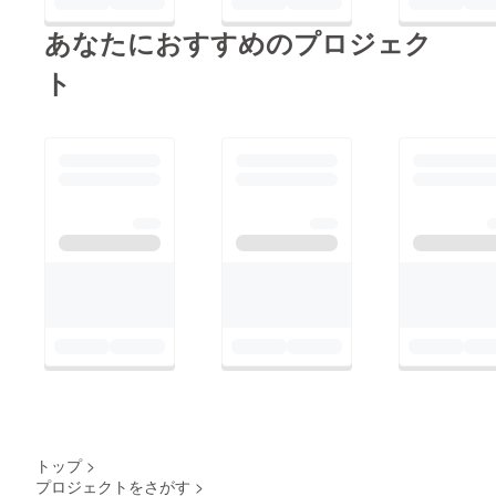
後、西日本豪雨と同様
題ないものですが、
の水位上昇があれば、
あなたにおすすめのプロジェク
「〈おおち山くじら〉
また浸水することが予
ト
ブランドの品質として
想されます。水害が発
どうか？」と検討を重
生すると、在庫の肉、
ねた結果『販売はすべ
設備等のダメージはも
きではない』と判断し
ちろん、従業員や地域
ました。 販売しない
住民の生命にも関わり
としても美味しく食べ
ます。安心・安全に作
られるお肉なので、こ
業を行い、継続的にイ
れらのお肉を活かす方
ノシシ肉を生産するた
法の第一弾として、
めに、処理を行う場所
CAMPFIREのファンク
は水に強い場所に移転
ラブサイト「イノシシ
する計画を作っていま
屋あかねの田舎暮ら
す。今の缶詰工場（美
し」の８月分贈り物と
郷町乙原）がある旧乙
して、おすそわけする
原保育所の敷地内に新
トップ
>
ことにしました。
しい処理場を建設し、
プロジェクトをさがす
>