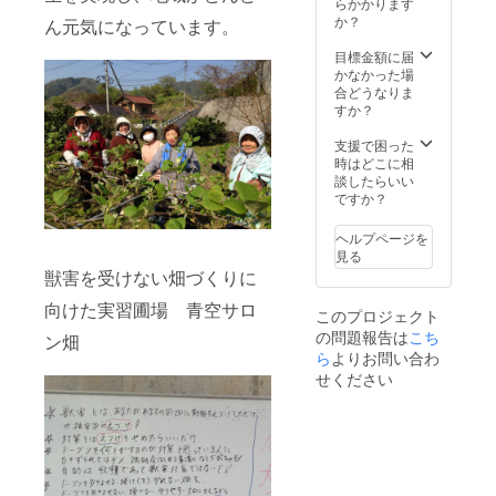
らかかります
フは、
か？
ん元気になっています。
身幅が
狭くて
目標金額に届
刀身が
かなかった場
長いの
合どうなりま
が特徴
すか？
です。
大きな
支援で困った
塊の肉
時はどこに相
を切り
談したらいい
分けた
ですか？
り、整
形作業
ヘルプページを
に使い
見る
ます。
獣害を受けない畑づくりに
向けた実習圃場 青空サロ
このプロジェクト
の問題報告は
こち
ン畑
ら
よりお問い合わ
せください