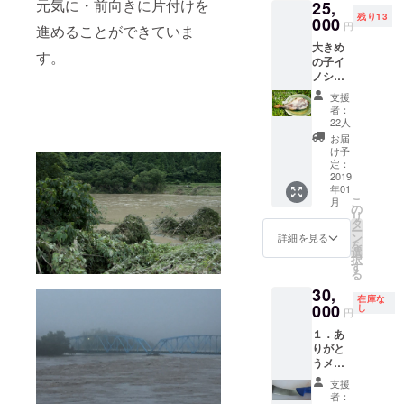
元気に・前向きに片付けを
25,
ただけ
シカ料理の
残り13
るサイ
000
円
進めることができていま
専門カフェ
ズ感で
大きめ
す。 冷
を営業して
す。
の子イ
蔵でお
いました。
ノシシ
送りし
2014年から
の無添
ます。
支援
加『原
リター
島根県美郷
者：
木骨付
ンの発
22人
町にも拠点
きハ
送時期
お届
ム』を1
を置き、地
は9月～
け予
本パト
2019年
定：
域住民と一
ロンに
2019
1月頃を
緒にイノシ
年01
お送り
予定し
こ
月
しま
ていま
シの捕獲～
の
リ
す。 10
す。
タ
肉の生産を
ー
人～15
ン
詳細を見る
を
行っていま
人程度
選
択
でお楽
す
す。
る
しみい
2020年から
30,
ただけ
在庫な
るサイ
北海道新冠
000
し
円
ズ感で
町にも拠点
１．あ
す。 冷
を置き、エ
りがと
蔵でお
うメー
送りし
ゾシカの捕
ル ２．
ます。
支援
獲～肉の生
おおち
配送時
者：