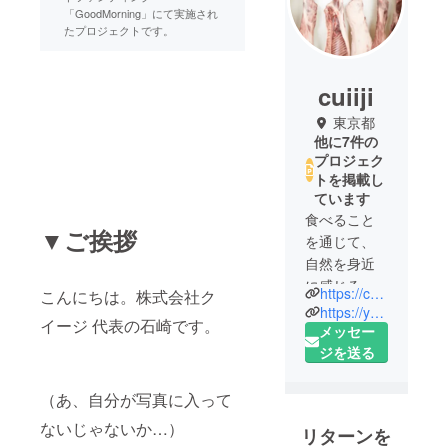
「GoodMorning」にて実施され
たプロジェクトです。
cuiiji
東京都
他に7件の
プロジェク
トを掲載し
ています
食べること
▼ご挨拶
を通じて、
自然を身近
に感じる
https://cuiiji.jp/
こんにちは。株式会社ク
https://yamakujira.jp/
イージ 代表の石崎です。
私たちが取
メッセー
り扱ってい
ジを送る
るのは、主
に狩猟に
（あ、自分が写真に入って
よって捕獲
ないじゃないか…）
リターンを
された野生