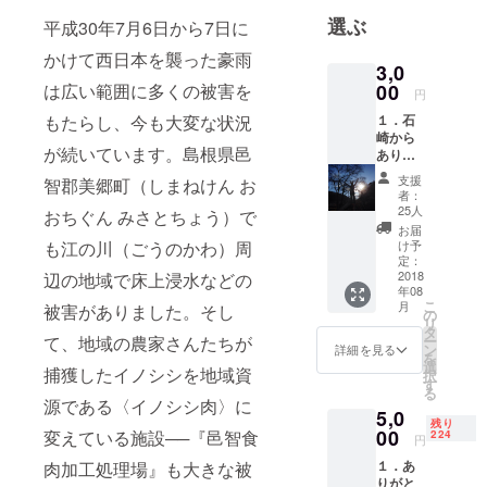
鳥獣のお肉
選ぶ
平成30年7月6日から7日に
です。
かけて西日本を襲った豪雨
牛や豚のよ
3,0
うに人間が
00
は広い範囲に多くの被害を
円
食べるため
１．石
もたらし、今も大変な状況
に育てた動
崎から
が続いています。島根県邑
ありが
物ではな
とう
支援
く、自然の
智郡美郷町（しまねけん お
メール
者：
中で生きて
25人
おちぐん みさとちょう）で
いる野生動
お届
け予
も江の川（ごうのかわ）周
物のお肉で
定：
2018
す。
辺の地域で床上浸水などの
年08
こ
月
被害がありました。そし
の
リ
ときには森
タ
ー
て、地域の農家さんたちが
の木や畑を
ン
詳細を見る
を
選
捕獲したイノシシを地域資
荒らし、迷
択
す
る
惑がられて
源である〈イノシシ肉〉に
5,0
しまう野生
残り
00
変えている施設──『邑智食
224
円
鳥獣です
１．あ
肉加工処理場』も大きな被
が、私たち
りがと