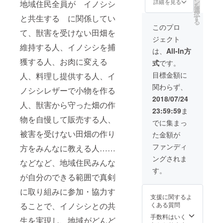
～
ン
詳細を見る
地域住民全員が イノシシ
を
かあ
剥皮ナ
選
択
ちゃん
イフ～
と共生する に関係してい
す
る
たちが
このプロ
て、獣害を受けない田畑を
ひとつ
ジェクト
づつ手
維持する人、イノシシを捕
作りで
は、
All-In方
作った
獲する人、お肉に変える
式
です。
イノシ
シの缶
目標金額に
人、料理し提供する人、イ
詰セッ
関わらず、
ト ３．
ノシシレザーで小物を作る
イノシ
2018/07/24
シを捌
人、獣害から守った畑の作
23:59:59
ま
く刀
物を自慢して販売する人、
（包
でに集まっ
丁）の
被害を受けない田畑の作り
た金額が
ネーミ
ングラ
ファンディ
方をみんなに教える人……
イツ
ングされま
～
などなど、地域住民みんな
筋引ナ
す。
イフ～
が自分のできる範囲で真剣
写真
に取り組みに参加・協力す
は、剥
支援に関するよ
皮ナイ
くある質問
ることで、イノシシとの共
フで
す。筋
手数料はいく
生を実現し、地域がどんど
引ナイ