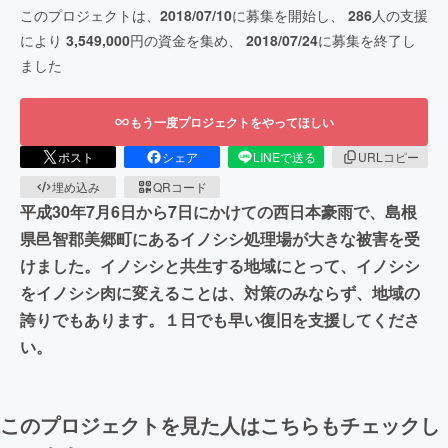
このプロジェクトは、
2018/07/10
に募集を開始し、
286
人の支援
により
3,549,000
円の資金を集め、
2018/07/24
に募集を終了し
ました
もう一度プロジェクトをやってほしい
ポスト
シェア
LINEで送る
URLコピー
埋め込み
QRコード
平成30年7月6日から7日にかけての西日本豪雨で、島根
県邑智郡美郷町にあるイノシシ処理場が大きな被害を受
けました。イノシシと共生する地域にとって、イノシシ
をイノシシ肉に変えることは、対策のみならず、地域の
誇りでもあります。１日でも早い復旧を支援してくださ
い。
このプロジェクトを見た人はこちらもチェックし