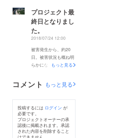
の皆様のお手元に届く
ながら、ほぼ毎日、複
のは2018年の12月に
プロジェクト最
数頭のイノシシが入っ
なるかと思います。ま
終日となりまし
てきています。今年
だ届いていない皆様、
た。
は、イノシシが多い年
今しばらくお待ちくだ
のようです。 処理場
2018/07/24 12:00
さい。 Good
の復旧状況ですが、今
morning（キャンプ
被害発生から、約20
週、金属探知機の修理
ファイヤー）のプロ
日。被害状況も概ね明
が完了し、来週には出
ジェクトにて支援をい
らかになり、できる復
もっと見る
荷管理用の冷凍庫修理
ただいた方、また処理
旧作業は少しづつ進め
も完了する予定です。
場の清掃を手伝ってく
ることができていま
コメント
それを受けて、お盆明
もっと見る
れた方々、避難した冷
す。皆様からの支援
けには出荷体制が整
凍肉を保管してくれた
は、復旧の力になって
い、処理場再開となる
地元の方々、電源喪失
います。ありがとうご
のではないかと考えて
投稿するには
ログイン
が
して表面が解凍した可
ざいます。 本日が、
必要です。
います。 初めに想定
能性のある肉を食べて
キャンプファイアでの
プロジェクトオーナーの承
した復旧スケジュール
くれた方々、本当に多
認後に掲載されます。承認
プロジェクトの最終日
より、ずっと早く処理
された内容を削除すること
くの方々に助けてもら
になります。まだリ
はできません。
場再開ができそうで