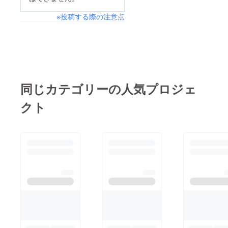
いました。感謝の気持
ターンが少し残ってい
す。これも皆さまのあ
ちを込めて、ご支援く
※投稿する際の注意点
ます。ぜひご支援のほ
たたかいご支援のおか
ださった皆様のお名前
どよろしくお願いいた
げです。本当にありが
を処理場に掲げさせて
します。 写真は、水
とうございました。
いただきました。
が引いた後、江の川上
さて、機械や設備の復
水害前にあった在庫の
空からドローンで撮影
旧に関してはめどがつ
イノシシ肉はなくなっ
しました。（近所の方
同じカテゴリーの人気プロジェ
いてきましたが、今
てしまいましたが、今
に写真をいただきまし
困っていることは『水
年の夏は捕獲できたイ
クト
た。） 中央下の白い
害前に在庫していたイ
ノシシが多く、なんと
建物が、倉庫（通称カ
ノシシ肉』の扱いで
か販売も再開できてい
モ小屋）で、その右に
す。イノシシ肉は全て
ます。 さて、前文
ある青い建物がイノシ
水害があった食肉処理
で、『邑智食肉処理加
シの処理場です。江の
場で保管しており、電
工施設の仮復旧』とお
川の堤防と堤防上の道
気系統が一時的に途切
伝えしました。という
路が中央上から斜め右
れてしまい温度管理が
のは、邑智食肉処理加
にあります。つまり、
できなくなってしまい
工施設は堤防の外側に
処理場は堤防の川側に
ました。回復後すぐに
建てられており、今
あるんですね。
再冷凍し衛生的には問