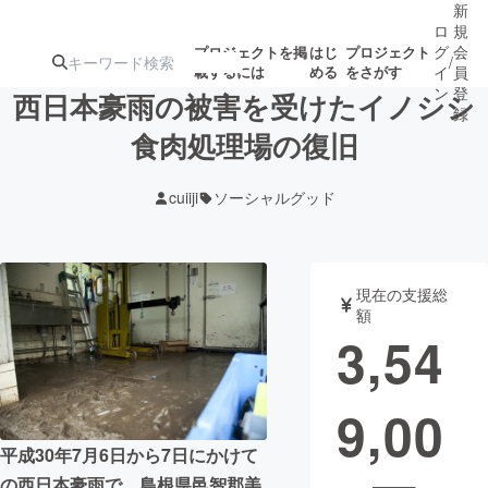
新
ロ
規
グ
会
プロジェクトを掲
はじ
プロジェクト
/
載するには
める
をさがす
イ
員
ン
登
西日本豪雨の被害を受けたイノシシ
録
食肉処理場の復旧
人気のプロ
注目のリ
注目の新着プロ
募集終了が近いプ
もうすぐ公開
cuiiji
ソーシャルグッド
ジェクト
ターン
ジェクト
ロジェクト
されます
アート・写真
音楽
現在の支援総
額
3,54
テクノロジー・ガジェット
ゲーム・サ
9,00
映像・映画
書籍・雑誌
平成30年7月6日から7日にかけて
ビジネス・起業
チャレンジ
の西日本豪雨で、島根県邑智郡美