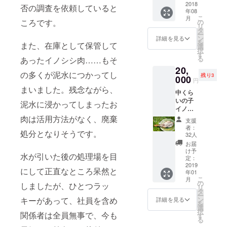
2018
原保育
否の調査を依頼していると
年08
所）
こ
月
毎日の食事
で、美
ころです。
の
リ
郷のお
タ
の「いただ
ー
かあ
ン
詳細を見る
を
きます。」
また、在庫として保管して
ちゃん
選
択
たちが
の意味をも
す
る
あったイノシシ肉……もそ
ひとつ
う一度考え
20,
づつ手
の多くが泥水につかってし
残り3
てみません
000
作りで
円
作った
か？
まいました。残念ながら、
中くら
イノシ
いの子
シの缶
泥水に浸かってしまったお
イノシ
2010年の創
詰セッ
シの無
肉は活用方法がなく、廃棄
ト
支援
業以来、全
添加
者：
国各地の野
処分となりそうです。
『原木
32人
骨付き
生肉の卸販
お届
ハム』
け予
売及び金曜
水が引いた後の処理場を目
を1本パ
定：
トロン
2019
日「シカ」
にして正直なところ呆然と
年01
にお送
開店してお
こ
月
りしま
の
しましたが、ひとつラッ
リ
らず、エゾ
す。 5
タ
ー
人～10
シカ「し
ン
キーがあって、社員を含め
詳細を見る
を
人程度
選
か」食べら
択
でお楽
関係者は全員無事で、今も
す
る
れないエゾ
しみい