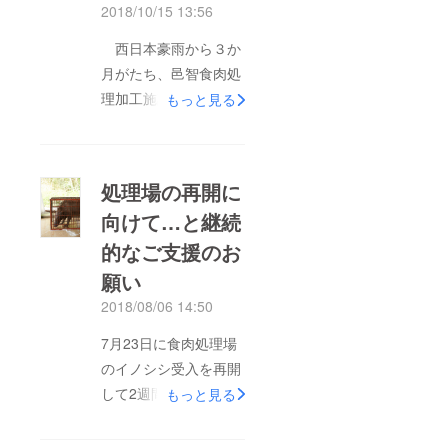
2018/10/15 13:56
西日本豪雨から３か
月がたち、邑智食肉処
理加工施設の仮復旧も
もっと見る
ほぼ完了し、イノシシ
の処理に関しては日常
を取り戻しました。復
処理場の再開に
旧に向けてご支援をい
向けて…と継続
ただき、ありがとうご
的なご支援のお
ざいました。子イノシ
シの無添加『原木骨付
願い
きハム』でご支援いた
2018/08/06 14:50
だいた皆様、出来上が
7月23日に食肉処理場
り次第、順次お届けし
のイノシシ受入を再開
ております。生産工程
して2週間がたちまし
もっと見る
がほぼ手作業になるた
た。 美郷町では、連
め、すべてのパトロン
日35℃を超える猛暑