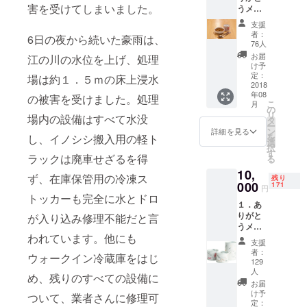
がいただく
害を受けてしまいました。
うメー
お肉は、ま
ル ２．
支援
おおち
ぎれもなく
者：
6日の夜から続いた豪雨は、
山くじ
76人
山の恵みで
ら缶詰
お届
江の川の水位を上げ、処理
製造加
あり、その
け予
工場
定：
場は約１．５ｍの床上浸水
地域の資源
（旧乙
2018
だと考えて
年08
原保育
の被害を受けました。処理
こ
月
所）
います。
の
リ
場内の設備はすべて水没
で、美
タ
ー
郷のお
ン
詳細を見る
を
し、イノシシ搬入用の軽ト
私たちは、
かあ
選
択
ちゃん
す
豊かな日本
ラックは廃車せざるを得
る
たちが
の〈恵み〉
10,
ひとつ
ず、在庫保管用の冷凍ス
残り
づつ手
が適切に処
000
171
円
作りで
トッカーも完全に水とドロ
理され、安
１．あ
作った
心・安全に
りがと
イノシ
が入り込み修理不能だと言
うメー
シの缶
美味しく召
われています。他にも
ル ２．
詰 ひ
支援
し上がって
おおち
とつ
者：
ウォークイン冷蔵庫をはじ
山くじ
もらうため
（スパ
129
ら缶詰
イス煮
人
のお手伝い
め、残りのすべての設備に
製造加
込か
お届
をしていま
工場
ビール
け予
ついて、業者さんに修理可
（旧乙
定：
煮込）
す。