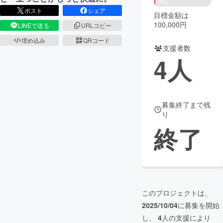
3%
ポスト
シェア
目標金額は
まちづくり・地域活性化
100,000円
LINEで送る
URLコピー
埋め込み
QRコード
支援者数
CAMPFIRE for Social Good
CAMPFIRE Creation
4
人
CAMPFIREふるさと納税
machi-ya
コミュニティ
募集終了まで残
り
終了
このプロジェクトは、
2025/10/04
に募集を開始
し、
4
人の支援により