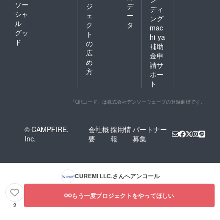
ソー
ジ
デ
ディ
シャ
ェ
ー
ング
ル
ク
タ
mac
グッ
ト
hi-ya
ド
の
補助
広
金申
め
請サ
方
ポー
ト
「QRコード」は株式会社デンソーウェーブの登録商標です。
© CAMPFIRE,
会社概
採用情
パートナー
Inc.
要
報
募集
CUREMI LLC.
さんへアンコール
もう一度プロジェクトをやってほしい
2