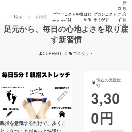
新
ロ
規
グ
会
プロジェクトを掲
はじ
プロジェクト
/
載するには
める
をさがす
イ
員
ン
登
足元から、毎日の心地よさを取り戻
録
す新習慣
人気のプロ
注目のリ
注目の新着プロ
募集終了が近いプ
もうすぐ公開
CUREMI LLC.
プロダクト
ジェクト
ターン
ジェクト
ロジェクト
されます
アート・写真
音楽
現在の支援総
額
3,30
テクノロジー・ガジェット
ゲーム・サ
0
円
映像・映画
書籍・雑誌
親指を意識するだけで、歩くこ
ビジネス・起業
チャレンジ
と・立つことがもっと快適に。