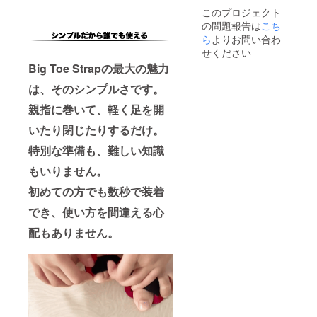
+ スポ
このプロジェクト
ンジ +
の問題報告は
プレー
こち
ン布
ら
よりお問い合わ
せください
Big Toe Strapの最大の魅力
は、そのシンプルさです。
親指に巻いて、軽く足を開
いたり閉じたりするだけ。
特別な準備も、難しい知識
もいりません。
初めての方でも数秒で装着
でき、使い方を間違える心
配もありません。