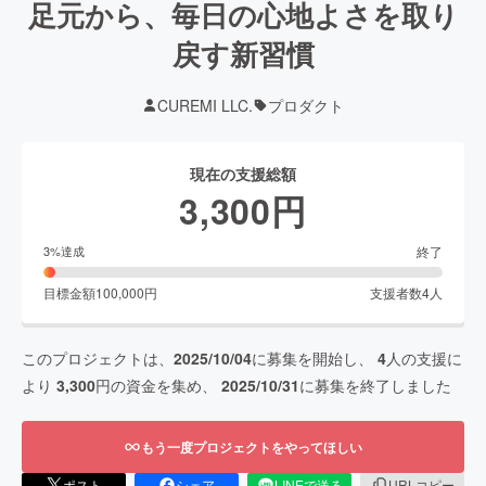
足元から、毎日の心地よさを取り
戻す新習慣
CUREMI LLC.
プロダクト
現在の支援総額
3,300
円
終了
3
%達成
目標金額
100,000
円
支援者数
4
人
このプロジェクトは、
2025/10/04
に募集を開始し、
4
人の支援に
より
3,300
円の資金を集め、
2025/10/31
に募集を終了しました
もう一度プロジェクトをやってほしい
ポスト
シェア
LINEで送る
URLコピー