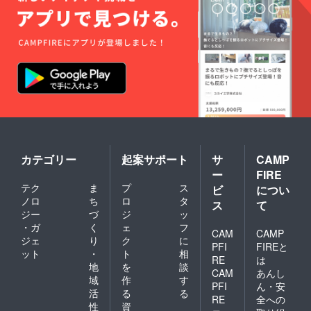
カテゴリー
起案サポート
サ
CAMP
ー
FIRE
テク
ま
プ
ス
ビ
につい
ノロ
ち
ロ
タ
ス
て
ジー
づ
ジ
ッ
・ガ
く
ェ
フ
CAM
CAMP
ジェ
り
ク
に
PFI
FIREと
ット
・
ト
相
RE
は
地
を
談
CAM
あんし
域
作
す
PFI
ん・安
活
る
る
RE
全への
性
資