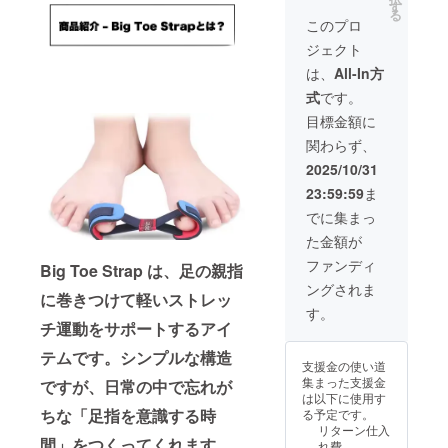
※商品代
ス×２
す
る
an
を安く
（配送
このプロ
Jianhui
する為
時期) 商
Shoes
ジェクト
に工数
品到着
Co.,
削減を
は2025
は、
All-In方
Ltd. ※こ
してお
年11月
の商品
式
です。
り出荷
を想定
はOEM
連絡は
してお
目標金額に
です。
致しま
りま
商品概
関わらず、
せん。
す。 ※
要につ
活動報
製造状
2025/10/31
いて 商
告をご
況によ
品サイ
23:59:59
ま
覧くだ
り出荷
ズ
さい本
時期が
でに集まっ
10.5cm
商品の
遅れる
× 3.5cm
た金額が
メー
場合が
20g 素
カー情
ござい
ファンディ
Big Toe Strap は、足の親指
材 弾性
報 製造
ます。
バンド
ングされま
国 -中国
※商品代
に巻きつけて軽いストレッ
+ スポ
Donggu
を安く
す。
ンジ +
an
する為
チ運動をサポートするアイ
プレー
Jianhui
に工数
ン布
Shoes
削減を
テムです。シンプルな構造
支援金の使い道
Co.,
してお
集まった支援金
ですが、日常の中で忘れが
Ltd. ※こ
り出荷
は以下に使用す
の商品
連絡は
ちな「足指を意識する時
る予定です。
はOEM
致しま
リターン仕入
です。
せん。
間」をつくってくれます。
れ費