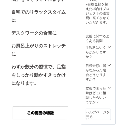
商品概
活動報
※目標金額を超
要につ
告をご
えた場合はプロ
いて 商
覧くだ
自宅でのリラックスタイム
ジェクトの運営
品サイ
さい本
費に充てさせて
ズ
商品の
に
いただきます。
10.5cm
メー
× 3.5cm
カー情
20g 素
デスクワークの合間に
報 製造
支援に関するよ
材 弾性
国 -中国
くある質問
バンド
Donggu
お風呂上がりのストレッチ
+ スポ
an
手数料はいく
ンジ +
Jianhui
らかかります
に
プレー
Shoes
か？
ン布
Co.,
Ltd. ※こ
目標金額に届
わずか数分の習慣で、足指
の商品
かなかった場
はOEM
をしっかり動かすきっかけ
合どうなりま
です。
すか？
になります。
商品概
要につ
支援で困った
いて 商
時はどこに相
品サイ
談したらいい
ズ
ですか？
10.5cm
× 3.5cm
ヘルプページを
20g 素
見る
材 弾性
バンド