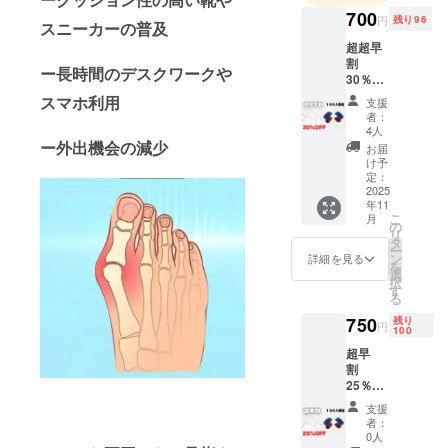
700
円
残り96
スニーカーの普及
超超早
割
ー長時間のデスクワークや
30％OF
F 100名
スマホ利用
支援
限定 定
者：
価1000
4人
円
ー外出機会の減少
お届
→700円
け予
（税・
定：
送料
2025
年11
込）
こ
月
【内
の
リ
容】 足
タ
ー
指スト
ン
詳細を見る
を
レッチ
選
択
デバイ
す
る
ス×２
（配送
750
残り
円
100
時期) 商
品到着
超早
は2025
割
年11月
25％OF
を想定
F 100名
支援
してお
限定 定
者：
りま
価1000
0人
す。 ※