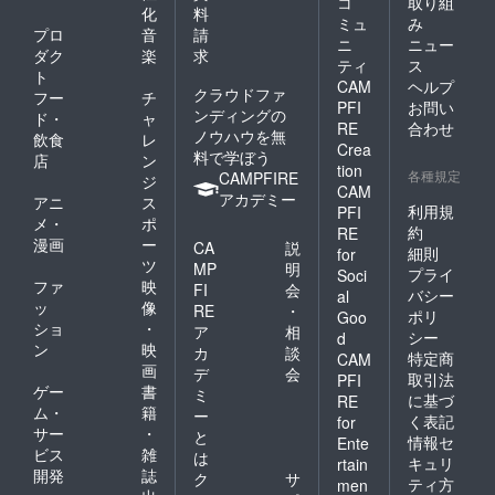
コ
取り組
化
料
ミュ
み
プロ
音
請
ニ
ニュー
ダク
楽
求
ティ
ス
ト
CAM
ヘルプ
クラウドファ
フー
チ
PFI
お問い
ンディングの
ド・
ャ
RE
合わせ
ノウハウを無
飲食
レ
Crea
料で学ぼう
店
ン
tion
各種規定
CAMPFIRE
ジ
CAM
アカデミー
アニ
ス
利用規
PFI
メ・
ポ
約
RE
漫画
ー
CA
説
細則
for
ツ
MP
明
プライ
Soci
ファ
映
FI
会
バシー
al
ッ
像
RE
・
ポリ
Goo
ショ
・
ア
相
シー
d
ン
映
カ
談
特定商
CAM
画
デ
会
取引法
PFI
ゲー
書
ミ
に基づ
RE
ム・
籍
ー
く表記
for
サー
・
と
情報セ
Ente
ビス
雑
は
キュリ
rtain
開発
誌
ク
サ
ティ方
men