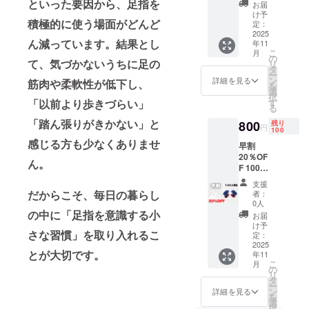
円
といった要因から、足指を
お届
製造状
→750円
け予
況によ
積極的に使う場面がどんど
（税・
定：
り出荷
送料
2025
ん減っています。結果とし
時期が
年11
込）
こ
月
遅れる
【内
の
て、気づかないうちに足の
リ
場合が
容】 足
タ
ー
ござい
指スト
ン
詳細を見る
筋肉や柔軟性が低下し、
を
ます。
レッチ
選
択
※商品代
デバイ
す
「以前より歩きづらい」
る
を安く
ス×２
する為
（配送
「踏ん張りがきかない」と
800
残り
円
100
に工数
時期) 商
感じる方も少なくありませ
削減を
品到着
早割
してお
は2025
20％OF
ん。
り出荷
年11月
F 100名
連絡は
を想定
限定 定
支援
致しま
してお
価1000
だからこそ、毎日の暮らし
者：
せん。
りま
円
0人
活動報
す。 ※
→800円
の中に「足指を意識する小
お届
告をご
製造状
（税・
け予
覧くだ
況によ
さな習慣」を取り入れるこ
送料
定：
さい本
り出荷
込）
2025
商品の
とが大切です。
時期が
年11
【内
こ
メー
月
遅れる
容】 足
の
リ
カー情
場合が
指スト
タ
ー
報 製造
ござい
レッチ
ン
詳細を見る
を
国 -中国
ます。
デバイ
選
択
Donggu