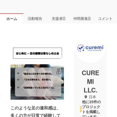
活動報告
支援者
仲間募集
コメント
ホーム
4
1
CURE
MI
LLC.
日本
他に25件の
プロジェク
このような足の違和感は、
トを掲載し
多くの方が日常で経験して
ています