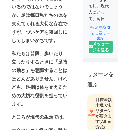
忙しい現代
いるのではないでしょう
人にとっ
か。足は毎日私たちの体を
て、毎日
支えてくれる大切な存在で
を"整える"時
特定商取引
間はとても
すが、ついケアを後回しに
法に基づく
貴重。
表記
してしまいがちです。
メッセー
Curemiは、
ジを送る
身近な悩み
私たちは普段、歩いたり
をやさしく
立ったりするときに「足指
サポートす
る製品をお
の動き」を意識することは
リターンを
届けしま
ほとんどありません。けれ
す。
選ぶ
ども、足指は体を支えるた
めの大切な役割を担ってい
目標金額
ます。
未達でも
リターン
が届きま
ところが現代の生活では、
す
(All-in
方式)
ークッション性の高い靴や