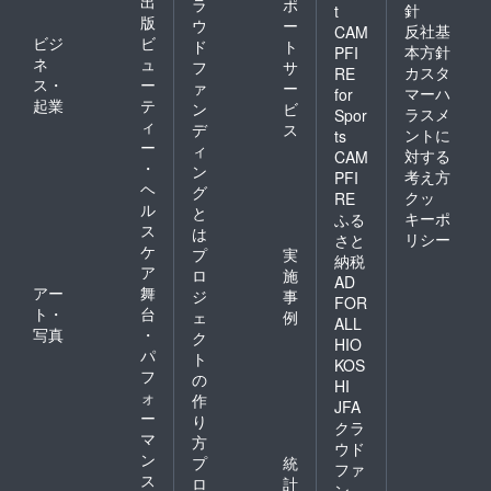
出
ラ
ポ
針
t
版
ウ
ー
反社基
CAM
ビジ
ビ
ド
ト
本方針
PFI
ネ
ュ
フ
サ
カスタ
RE
ス・
ー
ァ
ー
マーハ
for
起業
テ
ン
ビ
ラスメ
Spor
ィ
デ
ス
ントに
ts
ー
ィ
対する
CAM
・
ン
考え方
PFI
ヘ
グ
クッ
RE
ル
と
キーポ
ふる
ス
は
リシー
さと
ケ
プ
実
納税
ア
ロ
施
AD
アー
舞
ジ
事
FOR
ト・
台
ェ
例
ALL
写真
・
ク
HIO
パ
ト
KOS
フ
の
HI
ォ
作
JFA
ー
り
クラ
マ
方
ウド
ン
プ
統
ファ
ス
ロ
計
ン