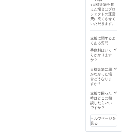
商品概
活動報
※目標金額を超
要につ
告をご
えた場合はプロ
いて 商
覧くだ
ジェクトの運営
品サイ
さい本
費に充てさせて
ズ
商品の
いただきます。
10.5cm
メー
× 3.5cm
カー情
20g 素
報 製造
支援に関するよ
材 弾性
国 -中国
くある質問
バンド
Donggu
+ スポ
an
手数料はいく
ンジ +
Jianhui
らかかります
プレー
Shoes
か？
ン布
Co.,
Ltd. ※こ
目標金額に届
の商品
かなかった場
はOEM
合どうなりま
です。
すか？
商品概
要につ
支援で困った
いて 商
時はどこに相
品サイ
談したらいい
ズ
ですか？
10.5cm
× 3.5cm
ヘルプページを
20g 素
見る
材 弾性
バンド