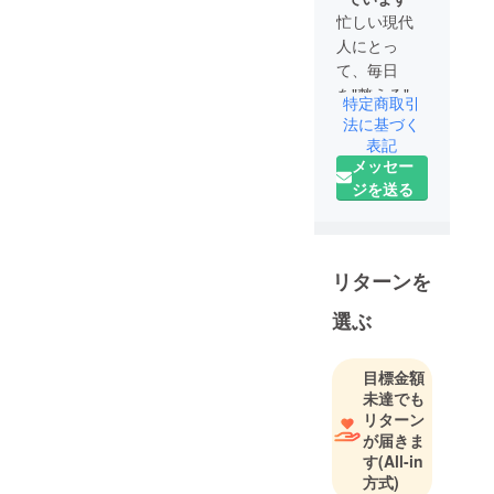
忙しい現代
人にとっ
て、毎日
を"整える"時
特定商取引
間はとても
法に基づく
貴重。
表記
メッセー
Curemiは、
ジを送る
身近な悩み
をやさしく
サポートす
る製品をお
リターンを
届けしま
す。
選ぶ
目標金額
未達でも
リターン
が届きま
す
(All-in
方式)