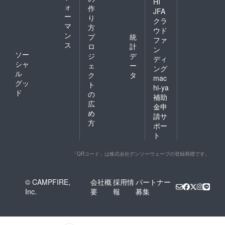
HI
ォ
作
JFA
ー
り
クラ
マ
方
ウド
ン
プ
統
ファ
ス
ロ
計
ン
ソー
ジ
デ
ディ
シャ
ェ
ー
ング
ル
ク
タ
mac
グッ
ト
hi-ya
ド
の
補助
広
金申
め
請サ
方
ポー
ト
「QRコード」は株式会社デンソーウェーブの登録商標です。
© CAMPFIRE,
会社概
採用情
パートナー
Inc.
要
報
募集