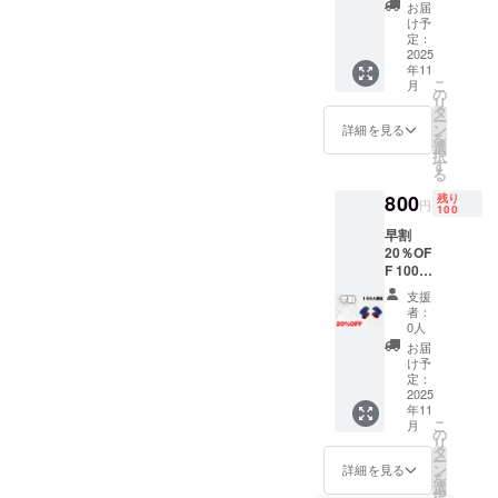
円
お届
製造状
→750円
け予
況によ
（税・
定：
り出荷
送料
2025
時期が
年11
込）
こ
月
遅れる
【内
の
リ
場合が
容】 足
タ
ー
ござい
指スト
ン
詳細を見る
を
ます。
レッチ
選
択
※商品代
デバイ
す
る
を安く
ス×２
する為
（配送
800
残り
円
100
に工数
時期) 商
削減を
品到着
早割
してお
は2025
20％OF
り出荷
年11月
F 100名
連絡は
を想定
限定 定
支援
致しま
してお
価1000
者：
せん。
りま
円
0人
活動報
す。 ※
→800円
お届
告をご
製造状
（税・
け予
覧くだ
況によ
送料
定：
さい本
り出荷
込）
2025
商品の
時期が
年11
【内
こ
メー
月
遅れる
容】 足
の
リ
カー情
場合が
指スト
タ
ー
報 製造
ござい
レッチ
ン
詳細を見る
を
国 -中国
ます。
デバイ
選
択
Donggu