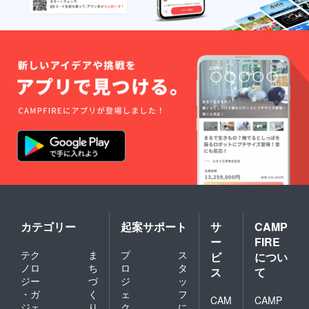
カテゴリー
起案サポート
サ
CAMP
ー
FIRE
テク
ま
プ
ス
ビ
につい
ノロ
ち
ロ
タ
ス
て
ジー
づ
ジ
ッ
・ガ
く
ェ
フ
CAM
CAMP
ジェ
り
ク
に