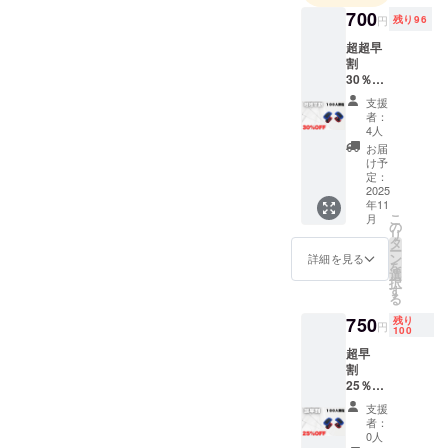
700
円
残り96
超超早
割
30％OF
F 100名
支援
限定 定
者：
価1000
4人
円
お届
→700円
け予
（税・
定：
送料
2025
年11
込）
こ
月
【内
の
リ
容】 足
タ
ー
指スト
ン
詳細を見る
を
レッチ
選
択
デバイ
す
る
ス×２
（配送
750
残り
円
100
時期) 商
品到着
超早
は2025
割
年11月
25％OF
を想定
F 100名
支援
してお
限定 定
者：
りま
価1000
0人
す。 ※