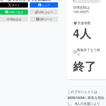
3%
ポスト
シェア
目標金額は
まちづくり・地域活性化
100,000円
LINEで送る
URLコピー
埋め込み
QRコード
支援者数
CAMPFIRE for Social Good
CAMPFIRE Creation
4
人
CAMPFIREふるさと納税
machi-ya
コミュニティ
募集終了まで残
り
終了
このプロジェクトは、
2025/10/04
に募集を開始
し、
4
人の支援により