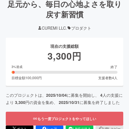
足元から、毎日の心地よさを取り
戻す新習慣
CUREMI LLC.
プロダクト
現在の支援総額
3,300
円
終了
3
%達成
目標金額
100,000
円
支援者数
4
人
このプロジェクトは、
2025/10/04
に募集を開始し、
4
人の支援に
より
3,300
円の資金を集め、
2025/10/31
に募集を終了しました
もう一度プロジェクトをやってほしい
ポスト
シェア
LINEで送る
URLコピー