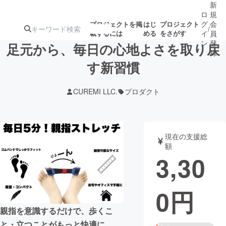
新
ロ
規
グ
会
プロジェクトを掲
はじ
プロジェクト
/
載するには
める
をさがす
イ
員
ン
登
足元から、毎日の心地よさを取り戻
録
す新習慣
人気のプロ
注目のリ
注目の新着プロ
募集終了が近いプ
もうすぐ公開
CUREMI LLC.
プロダクト
ジェクト
ターン
ジェクト
ロジェクト
されます
アート・写真
音楽
現在の支援総
額
3,30
テクノロジー・ガジェット
ゲーム・サ
0
円
映像・映画
書籍・雑誌
親指を意識するだけで、歩くこ
ビジネス・起業
チャレンジ
と・立つことがもっと快適に。