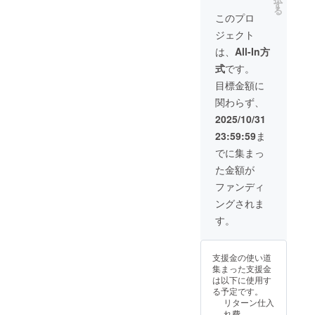
※商品代
ス×２
す
る
an
を安く
（配送
このプロ
Jianhui
する為
時期) 商
Shoes
ジェクト
に工数
品到着
Co.,
削減を
は2025
は、
All-In方
Ltd. ※こ
してお
年11月
の商品
式
です。
り出荷
を想定
はOEM
連絡は
してお
目標金額に
です。
致しま
りま
商品概
関わらず、
せん。
す。 ※
要につ
活動報
製造状
2025/10/31
いて 商
告をご
況によ
品サイ
23:59:59
ま
覧くだ
り出荷
ズ
さい本
時期が
でに集まっ
10.5cm
商品の
遅れる
× 3.5cm
た金額が
メー
場合が
20g 素
カー情
ござい
ファンディ
材 弾性
報 製造
ます。
バンド
ングされま
国 -中国
※商品代
+ スポ
Donggu
を安く
す。
ンジ +
an
する為
プレー
Jianhui
に工数
ン布
Shoes
削減を
支援金の使い道
Co.,
してお
集まった支援金
Ltd. ※こ
り出荷
は以下に使用す
の商品
連絡は
る予定です。
はOEM
致しま
リターン仕入
です。
せん。
れ費