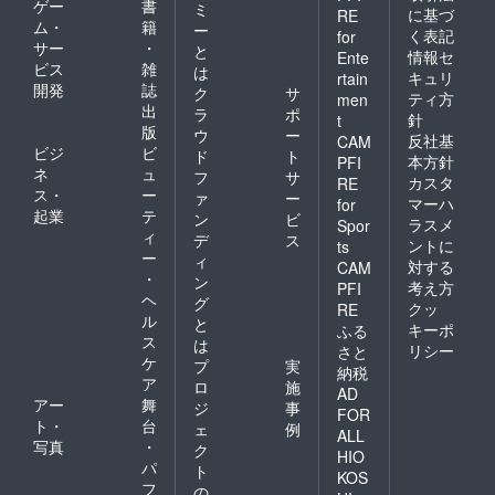
ゲー
書
ミ
に基づ
RE
ム・
籍
ー
く表記
for
サー
・
と
情報セ
Ente
ビス
雑
は
キュリ
rtain
開発
誌
ク
サ
ティ方
men
出
ラ
ポ
針
t
版
ウ
ー
反社基
CAM
ビジ
ビ
ド
ト
本方針
PFI
ネ
ュ
フ
サ
カスタ
RE
ス・
ー
ァ
ー
マーハ
for
起業
テ
ン
ビ
ラスメ
Spor
ィ
デ
ス
ントに
ts
ー
ィ
対する
CAM
・
ン
考え方
PFI
ヘ
グ
クッ
RE
ル
と
キーポ
ふる
ス
は
リシー
さと
ケ
プ
実
納税
ア
ロ
施
AD
アー
舞
ジ
事
FOR
ト・
台
ェ
例
ALL
写真
・
ク
HIO
パ
ト
KOS
フ
の