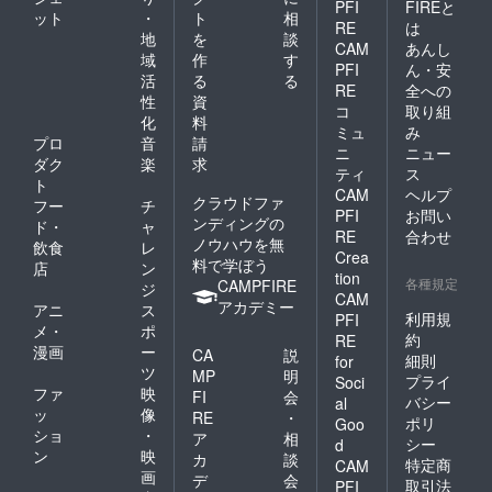
PFI
FIREと
ット
・
ト
相
RE
は
地
を
談
CAM
あんし
域
作
す
PFI
ん・安
活
る
る
RE
全への
性
資
コ
取り組
化
料
ミュ
み
プロ
音
請
ニ
ニュー
ダク
楽
求
ティ
ス
ト
CAM
ヘルプ
クラウドファ
フー
チ
PFI
お問い
ンディングの
ド・
ャ
RE
合わせ
ノウハウを無
飲食
レ
Crea
料で学ぼう
店
ン
tion
各種規定
CAMPFIRE
ジ
CAM
アカデミー
アニ
ス
利用規
PFI
メ・
ポ
約
RE
漫画
ー
CA
説
細則
for
ツ
MP
明
プライ
Soci
ファ
映
FI
会
バシー
al
ッ
像
RE
・
ポリ
Goo
ショ
・
ア
相
シー
d
ン
映
カ
談
特定商
CAM
画
デ
会
取引法
PFI