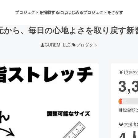
プロジェクトを掲載するには
はじめる
プロジェクトをさがす
元から、毎日の心地よさを取り戻す新
CUREMI LLC.
プロダクト
注目のリターン
注目の新着プロジェクト
募集終了が近いプロジェクト
も
現在の
音楽
舞台・パフォーマンス
3,
ゲーム・サービス開発
フード・飲食店
3%
書籍・雑誌出版
アニメ・漫画
目標金額は1
支援者
チャレンジ
ビューティー・ヘルスケ
4