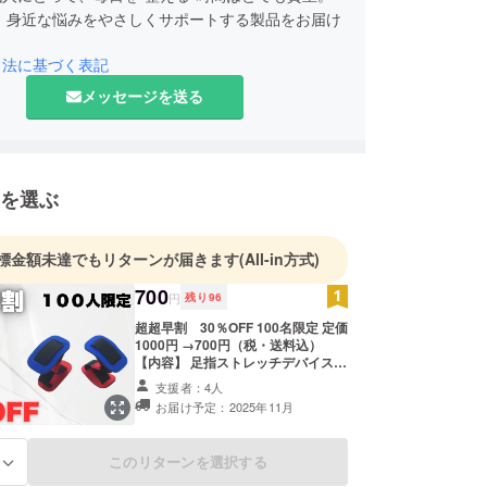
iは、身近な悩みをやさしくサポートする製品をお届け
引法に基づく表記
メッセージを送る
を選ぶ
標金額未達でもリターンが届きます
(All-in方式)
700
円
残り
96
超超早割 30％OFF 100名限定 定価
1000円 →700円（税・送料込）
【内容】 足指ストレッチデバイス×
２ （配送時期) 商品到着は2025年11
支援者：4人
月を想定しております。 ※製造状況
お届け予定：2025年11月
により出荷時期が遅れる場合がござ
います。 ※商品代を安くする為に工
数削減をしており出荷連絡は致しま
このリターンを選択する
る
せん。活動報告をご覧ください本 商
品のメーカー情報 製造国 -中国