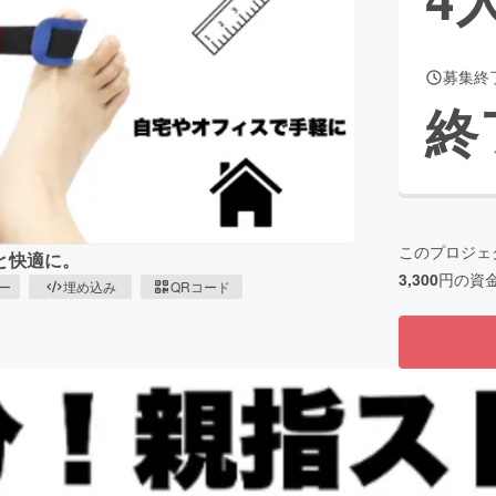
募集終
CAMPFIRE for Social Good
CAMPFIRE Creation
終
CAMPFIREふるさと納税
machi-ya
コミュニティ
このプロジェ
と快適に。
3,300
円の資
ピー
埋め込み
QRコード