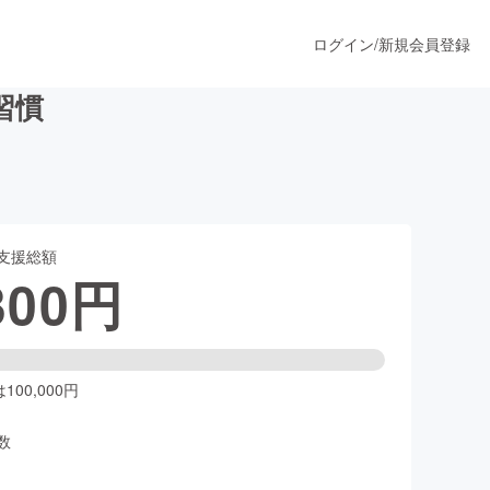
ログイン
/
新規会員登録
習慣
うすぐ公開されます
支援総額
プロダクト
300
円
ファッション
スポーツ
00,000円
数
ア
ソーシャルグッド
人