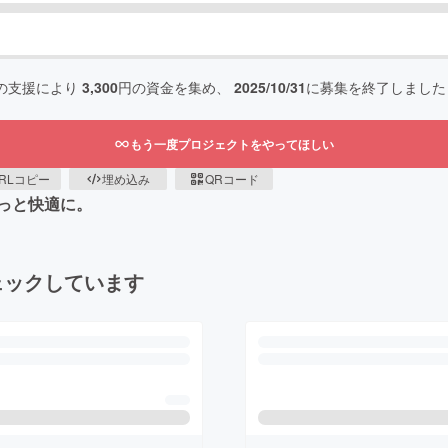
の支援により
3,300
円の資金を集め、
2025/10/31
に募集を終了しました
もう一度プロジェクトをやってほしい
RLコピー
埋め込み
QRコード
っと快適に。
ェックしています