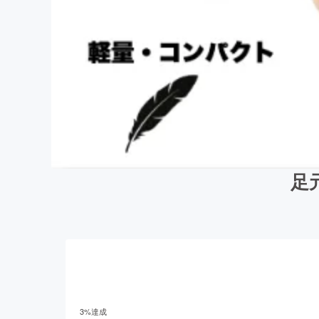
足
3
%達成