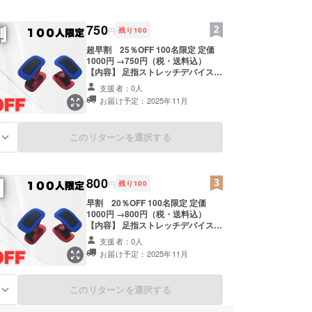
Dongguan Jianhui Shoes Co., Ltd.
※この商品はOEMです。 商品概要に
750
ついて 商品サイズ 10.5cm ×
円
残り
100
3.5cm 20g 素材 弾性バンド + スポ
超早割 25％OFF 100名限定 定価
ンジ + プレーン布
1000円 →750円（税・送料込）
【内容】 足指ストレッチデバイス×
２ （配送時期) 商品到着は2025年11
支援者：0人
月を想定しております。 ※製造状況
お届け予定：2025年11月
により出荷時期が遅れる場合がござ
います。 ※商品代を安くする為に工
数削減をしており出荷連絡は致しま
このリターンを選択する
る
せん。活動報告をご覧ください本 商
品のメーカー情報 製造国 -中国
Dongguan Jianhui Shoes Co., Ltd.
※この商品はOEMです。 商品概要に
800
ついて 商品サイズ 10.5cm ×
円
残り
100
3.5cm 20g 素材 弾性バンド + スポ
早割 20％OFF 100名限定 定価
ンジ + プレーン布
1000円 →800円（税・送料込）
【内容】 足指ストレッチデバイス×
２ （配送時期) 商品到着は2025年11
支援者：0人
月を想定しております。 ※製造状況
お届け予定：2025年11月
により出荷時期が遅れる場合がござ
います。 ※商品代を安くする為に工
数削減をしており出荷連絡は致しま
このリターンを選択する
る
せん。活動報告をご覧ください本 商
品のメーカー情報 製造国 -中国