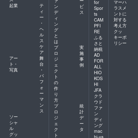
ァ
ー
マーハ
for
起業
テ
ン
ビ
ラスメ
Spor
ィ
デ
ス
ントに
ts
ー
ィ
対する
CAM
・
ン
考え方
PFI
ヘ
グ
クッ
RE
ル
と
キーポ
ふる
ス
は
リシー
さと
ケ
プ
実
納税
ア
ロ
施
AD
アー
舞
ジ
事
FOR
ト・
台
ェ
例
ALL
写真
・
ク
HIO
パ
ト
KOS
フ
の
HI
ォ
作
JFA
ー
り
クラ
マ
方
ウド
ン
プ
統
ファ
ス
ロ
計
ン
ソー
ジ
デ
ディ
シャ
ェ
ー
ング
ル
ク
タ
mac
グッ
ト
hi-ya