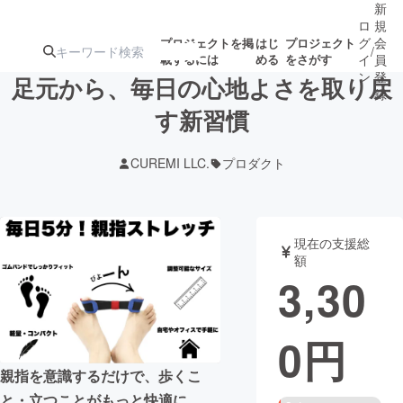
新
ロ
規
グ
会
プロジェクトを掲
はじ
プロジェクト
/
載するには
める
をさがす
イ
員
ン
登
足元から、毎日の心地よさを取り戻
録
す新習慣
人気のプロ
注目のリ
注目の新着プロ
募集終了が近いプ
もうすぐ公開
CUREMI LLC.
プロダクト
ジェクト
ターン
ジェクト
ロジェクト
されます
アート・写真
音楽
現在の支援総
額
3,30
テクノロジー・ガジェット
ゲーム・サ
0
円
映像・映画
書籍・雑誌
親指を意識するだけで、歩くこ
ビジネス・起業
チャレンジ
と・立つことがもっと快適に。