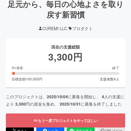
足元から、毎日の心地よさを取り
戻す新習慣
CUREMI LLC.
プロダクト
現在の支援総額
3,300
円
終了
3
%達成
目標金額
100,000
円
支援者数
4
人
このプロジェクトは、
2025/10/04
に募集を開始し、
4
人の支援に
より
3,300
円の資金を集め、
2025/10/31
に募集を終了しました
もう一度プロジェクトをやってほしい
ポスト
シェア
LINEで送る
URLコピー