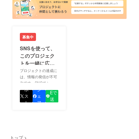
募集中
SNSを使って、
このプロジェク
トを一緒に広め
ましょう！
プロジェクトの達成に
は、情報の発信が不可
欠です。SNSでシェア
LIN
をして、あなたが応援
ポ
シ
Eで
しているプロジェクト
ス
ェ
送
の良さを知ってもらい
ト
ア
る
ましょう！
トップ
>