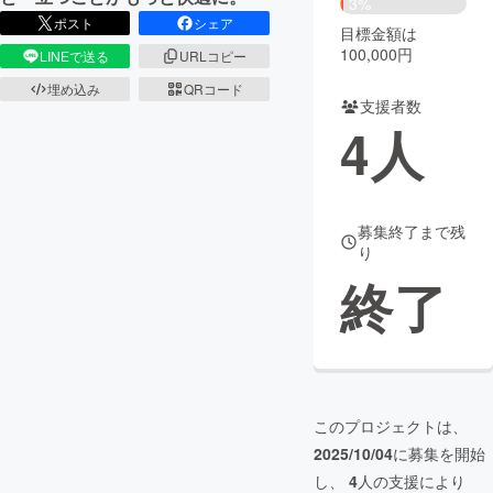
3%
ポスト
シェア
目標金額は
まちづくり・地域活性化
100,000円
LINEで送る
URLコピー
埋め込み
QRコード
支援者数
CAMPFIRE for Social Good
CAMPFIRE Creation
4
人
CAMPFIREふるさと納税
machi-ya
コミュニティ
募集終了まで残
り
終了
このプロジェクトは、
2025/10/04
に募集を開始
し、
4
人の支援により