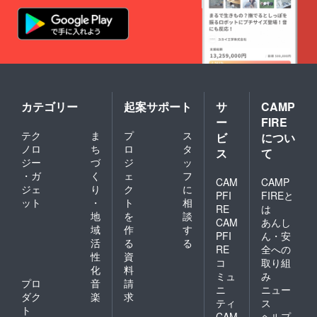
カテゴリー
起案サポート
サ
CAMP
ー
FIRE
テク
ま
プ
ス
ビ
につい
ノロ
ち
ロ
タ
ス
て
ジー
づ
ジ
ッ
・ガ
く
ェ
フ
CAM
CAMP
ジェ
り
ク
に
PFI
FIREと
ット
・
ト
相
RE
は
地
を
談
CAM
あんし
域
作
す
PFI
ん・安
活
る
る
RE
全への
性
資
コ
取り組
化
料
ミュ
み
プロ
音
請
ニ
ニュー
ダク
楽
求
ティ
ス
ト
CAM
ヘルプ