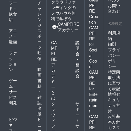
クラウドファ
フー
チ
PFI
お問い
ンディングの
ド・
ャ
RE
合わせ
ノウハウを無
飲食
レ
Crea
料で学ぼう
店
ン
tion
各種規定
CAMPFIRE
ジ
CAM
アカデミー
アニ
ス
利用規
PFI
メ・
ポ
約
RE
漫画
ー
CA
説
細則
for
ツ
MP
明
プライ
Soci
ファ
映
FI
会
バシー
al
ッ
像
RE
・
ポリ
Goo
ショ
・
ア
相
シー
d
ン
映
カ
談
特定商
CAM
画
デ
会
取引法
PFI
ゲー
書
ミ
に基づ
RE
ム・
籍
ー
く表記
for
サー
・
と
情報セ
Ente
ビス
雑
は
キュリ
rtain
開発
誌
ク
サ
ティ方
men
出
ラ
ポ
針
t
版
ウ
ー
反社基
CAM
ビジ
ビ
ド
ト
本方針
PFI
ネ
ュ
フ
サ
カスタ
RE
ス・
ー