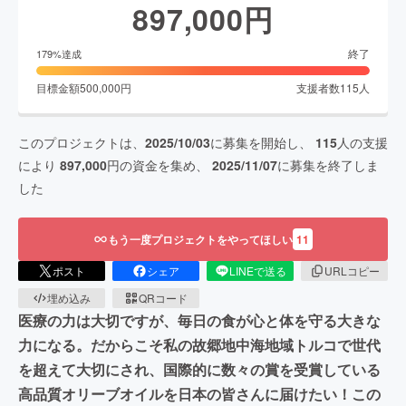
897,000
円
終了
179
%達成
目標金額
500,000
円
支援者数
115
人
このプロジェクトは、
2025/10/03
に募集を開始し、
115
人の支援
により
897,000
円の資金を集め、
2025/11/07
に募集を終了しま
した
もう一度プロジェクトをやってほしい
11
ポスト
シェア
LINEで送る
URLコピー
埋め込み
QRコード
医療の力は大切ですが、毎日の食が心と体を守る大きな
力になる。だからこそ私の故郷地中海地域トルコで世代
を超えて大切にされ、国際的に数々の賞を受賞している
高品質オリーブオイルを日本の皆さんに届けたい！この