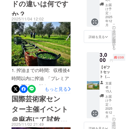
ドの違いは何です
オリーブオ
謝の気
の歩み
より、昨年よりも長く続き
お届
持ちを
におけ
け予
イルは、単
か？
込め
ました。収穫はすでに終了
る真の
定：
なる調味料
て、お
2025
仲間と
2025/11/04 12:02
しておりますが、生産は現
年12
礼の
ではありま
なるこ
こ
月
メッ
とを意
の
せん。トル
在も続いております。サプ
リ
セージ
味しま
タ
ー
コでは「命
をお送
す。 最
ン
ライヤーによると、生産は
詳細を見る
を
りしま
上級の
を守る黄
選
択
す。
今週中に完了する見込みと
プレミ
す
金」と呼ば
る
「まず
アム
のことです。生産が完了し
れるほど、
3,0
は応援
EVOO
残り35
した
00
を、日
健康の源と
円
ましたら、改めてご報告い
い！」
本のよ
して古くか
【ギフ
という
り多く
たします。引き続きご支援
1. 搾油までの時間: 収穫後4
トセッ
お気持
ら親しまれ
の人々
ト（フ
ちを形
のほど、よろしくお願いい
時間以内に搾油 「プレミア
に届け
てきまし
レー
にする
るとい
支援
たします。
た。
ムな新鮮さと味わい」オ
バーオ
ための
う使命
者：
もっと見る
リーブ
リター
におい
15人
リーブオイルの品質におい
オイル
ンで
て、信
国際芸術家セン
お届
健康な食の
（20ml
す。 ご
頼でき
け予
て、新鮮さは健康面でも美
× 5
力を広げる
支援い
定：
るパー
ター主催イベント
本）】
2025
ただい
味しさの面でも非常に重要
トナー
挑戦を、ぜ
年12
5種類
た方に
と共に
こ
月
＠麻布にて試飲会
ひ応援して
です。Gaia Olivaでは、収穫
（タン
は、私
の
進める
リ
ジェリ
たち夫
ください。
タ
ことは
2025/11/02 21:49
ー
から4時間以内にオリーブを
ン、オ
婦から
ン
大きな
詳細を見る