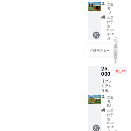
人への
の新た
ル）
定で、
セット
ラバー
様へお
む、希
パート
のセッ
支援
贈り物
な収穫
【発送
会場で
B（プレ
ジンオ
すすめ
少でフ
ナーへ
者：
トは、
に最適
は今年
予定】
の追加
ミア
リーブ
の
レッ
1人
の贈り
食卓に
な1本で
11月末
2025年
購入も
ム・オ
オイル
【2000
シュな
物、ま
お届
新たな
す。 一
を予定
12月中
可能
リーブ
は数量
ml 】お
初搾り
け予
たご支
彩りと
滴でサ
してお
旬〜下
【発送
オイル
限定と
得ボト
定：
です。
援いた
驚きを
ラダや
りま
旬（ク
予定】
（初搾
2025
なって
ル 日常
ガイ
だいた
もたら
魚料理
す。年
リスマ
年12
イベン
り
おりま
の調理
ア・オ
方々へ
しま
をワン
こ
末まで
月
スシー
トは10
100%E
す。ご
に最適
の
リーバ
の企業
す。 食
ランク
リ
にご報
ズンに
月13日
VOO）
希望の
な本物
タ
は、日
向けギ
卓に新
引き上
ー
酬をお
お届け
開催。
500ml ×
フレー
のオ
ン
本、イ
詳細を見る
フトと
しい彩
げ、パ
を
届けす
予定）
Serie2
2本＋装
バーエ
リーブ
選
タリ
して最
りと驚
ンにそ
択
るた
【ご注
フレー
飾用ザ
キスト
オイ
す
ア、ス
適で
きをお
のまま
る
め、前
意】 •
バーエ
クロ）
ラバー
ル。 ト
ペイン
す。
届けし
つけて
シーズ
エクス
25,
キスト
クリス
ジンオ
ルコの
のオ
パッ
ます。
も“違
ンの収
トラ
残り25
ラバー
マス仕
000
リーブ
恵まれ
リーブ
ケージ
円
【特典
い”を実
穫品を
バージ
ジンオ
様の特
オイル
たエー
オイル
にはト
内容】 •
感でき
使用い
ン・オ
【プレ
リーブ
別デザ
がご用
ゲ海地
コンペ
ルコを
シリー
ます。
たしま
リーブ
ミアム
オイル
インギ
意でき
域で栽
ティ
代表す
ズ2 フ
【特典
す。 •
オイル
リター
は2025
フト
ない場
培され
ション
る象徴
レー
内容】 •
日本語
のた
ン（全
年12月
ボック
合は、
たトリ
で数々
の一つ
支援
バーエ
シリー
オリジ
め、光
シリー
中旬か
ス付
ご連絡
リェ種
の受賞
者：
「邪眼
キスト
ズ1 プ
ナルラ
や高温
ズ＋特
ら下旬
き】 大
いたし
から作
5人
歴を誇
ビー
ラバー
レミア
ベル付
を避け
別特典
にかけ
切な方
ます。
られて
りま
お届
ズ」も
ジンオ
ム エキ
き • ト
て保存
＋名前
てお届
や職場
その際
いま
け予
す。
同梱さ
リーブ
ストラ
ルコ料
してく
掲載＋
けしま
の同僚
定：
は、他
す。マ
2024年
れてい
オイル
バージ
理レシ
ださ
個人向
2025
す（ク
へ、一
の在庫
イルド
には、
ます。
（250m
ンオ
ピ特別
年12
い。 •
け感謝
リスマ
年間の
のある
でバラ
世界
伝統的
l × 2