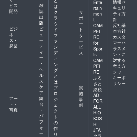
と
を避け
末まで
情報セ
Ente
むた
お届け
ビス
雑
て保存
は
にお届
め、開
キュリ
rtain
商品の
してく
開発
誌
けする
ク
サ
封後は6
ティ方
men
ラベル
ださ
ため、
出
か月以
ラ
ポ
に表記
針
t
い。 •
前シー
内のご
版
ウ
ー
されま
反社基
CAM
フレッ
ズンの
使用を
ビジ
ビ
す。商
ド
ト
シュさ
本方針
収穫品
PFI
おすす
品開封
ネ
ュ
フ
サ
を楽し
を使用
めしま
カスタ
RE
前には
ス・
ー
むた
いたし
ァ
ー
す。 •
マーハ
for
必ずお
め、開
ます。 •
起業
テ
配送先
ン
ビ
届けの
ラスメ
Spor
封後は6
1個 邪
先がご
ィ
デ
ス
リター
ントに
ts
か月以
眼ビー
登録の
ー
ンに貼
ィ
内のご
対する
CAM
ズ（伝
住所と
付され
・
ン
使用を
統的な
考え方
違う場
PFI
たラベ
ヘ
おすす
グ
ガラス
合に
クッ
RE
ルや注
めしま
ル
デザイ
は、備
と
キーポ
意書き
ふる
す。 •
ン） •
考欄に
ス
は
をご確
リシー
さと
原材料
公式
配送先
ケ
認くだ
プ
実
及び添
納税
ページ
住所を
さい。
ア
ロ
施
加物等
へお名
AD
ご指定
アー
舞
の食品
ジ
事
前掲載
くださ
FOR
表示は
ト・
台
（ご希
ェ
例
い。ご
ALL
お届け
望の場
写真
・
指定が
ク
HIO
商品の
合） •
ない場
パ
ト
KOS
ラベル
カップ
合に
フ
の
に表記
ルから
HI
は、ご
ォ
作
されま
のパー
登録の
JFA
ー
す。商
ソナラ
り
住所に
クラ