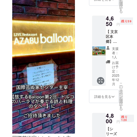
開催！
お時間を割
を
レン
感謝の
選
意味を
搾油しています。この方法
択
いてくださ
ジ、ベ
メッ
す
持ちま
る
ルガ
セージ
により、すべての栄養成分
す。 こ
り、心より
4,6
モッ
を特性
の特典
感謝申し上
残り39
と複雑な風味のニュアンス
ト、
50
のメー
によ
円
ガー
げます。
ルと感
り、商
が守られています。2. 搾油
【 文京
リッ
謝の動
品を早
区本
ク、赤
画でお
期に体
温度: 27℃以下の低温圧搾
#食 #健康
郷】テ
唐辛
届けし
験でき
イス
子）の
ます。
#ギフト #
「オリーブオイル本来の栄
るだけ
支援
ティン
フレー
一人ひ
でな
者：
フード
グ（10
養素を保全」練り込みの工
バーオ
とりの
1人
く、卸
月13日
リーブ
ご支援
売交渉
お届
程では、オリーブペースト
開催）
オイル
が、ト
け予
におい
体験チ
をお楽
定：
ルコと
て発言
を温めるために機械に水が
ケット
2025
しみい
日本を
権を持
年12
（ミニ
ただけ
つなぐ
加えられます。この水の温
つ機会
こ
月
ボトル
る、特
の
私たち
を得る
リ
12月発
度が摂氏27度未満であれ
別な
タ
の挑戦
ことが
ー
送付）
セット
ン
を大き
詳細を見る
できま
を
ば、そのオリーブオイルは
初めて
をご用
選
く前に
す。 私
択
当店の
意しま
す
進める
たちや
「コールドプレス」と見な
る
オリー
した。
力にな
私たち
4,8
ブオイ
こちら
りま
されます。熱い水を使用す
の商品
残り
ルをお
00
は、も
120
す。
をビジ
円
試しに
ると、抗酸化作用を持つ
う一つ
【特典
ネスの
【シ
なりた
の受賞
内容】 •
機会と
フェノール化合物の量が減
リーズ
い方に
歴のあ
夫婦か
して見