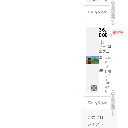
こ
リーブ
月
セレク
フレッ
動
スシー
ご支援
の
フレー
ンスの
EVOO
な陶器
本）–
リ
オイル
ション
シュさ
画）】
ズン中
への感
タ
バーと
取れた
ランキ
製で、
フレー
ー
（250m
（電子
を楽し
トルコ
の到着
謝の気
ン
交換い
風味
詳細を見る
ング
不運を
バーは
を
l×2本）
配信 -
むた
から直
を予
持ちを
選
ただけ
は、和
「トッ
もたら
リスト
択
- 3品種
PDF
め、開
接輸入
定）。
込めた
す
ます。 •
洋問わ
プ100」
す恐れ
から選
る
からお
ファイ
封後は6
した最
【ご注
特別な
新鮮な
ずあら
の第８
のある
択くだ
選びい
ル）
36,
か月以
高品質
意】 •
贈り
味わい
ゆる料
位にも
「邪
さい •
ただけ
【発送
残り20
内のご
のオ
000
イベン
物。 こ
を楽し
理に良
選出さ
円
眼」
本シ
ます。
予定】
使用を
リーブ
トの詳
のスペ
むた
く合い
れてい
——負
リーズ
全て日
2025年
【シ
おすす
オイル
細（日
シャル
め、開
ます。
ます。
のエネ
の新た
本受賞
12月中
リーズ3
めしま
（シ
時・場
ギフト
封後は
野菜の
この
ルギー
な収穫
品！ •
旬〜下
エブリ
す。 •
リーズ
所）は
セット
できる
ソ
「シ
や嫉妬
は今年
2025年
旬（ク
デイ・
原材料
1、2、3
後日、
には、
だけお
テー、
リーズ1
支援
から身
11月末
10月新
リスマ
オリー
及び添
から一
支援者
トルコ
早めに
サラダ
者：
プレミ
を守る
を予定
収穫
スシー
ブオイ
加物等
本ず
の方々
から直
0人
お使い
のド
アム」
と信じ
してお
分、新
ズンに
ル
の食品
つ）を
にメー
接輸入
くださ
レッシ
お届
は、フ
られて
りま
鮮なま
お届け
（100%
表示は
お届け
ルでお
した最
け予
い。 •
ング、
ルー
いま
す。年
ま製
予定）
EVOO
お届け
しま
定：
知らせ
高品質
原材料
焼き物
ティー
す。
末まで
造！ •
【ご注
）
2025
商品の
す。 す
しま
のオ
及び添
やスー
で上品
パッ
にご報
日本の
年12
意】 •
5000ml
ラベル
べての
す。 •
リーブ
加物等
プの仕
な香り
ケージ
こ
酬をお
月
食品表
人気の
× 1本】
に表記
サポー
の
昨年の
オイル
の食品
上げ油
と、後
を開け
リ
届けす
示法に
ため、
2025年
されま
ターの
タ
収穫に
を、特
表示は
として
味に広
た瞬間
ー
るた
準拠し
売り切
11月新
す。商
皆様は
ン
よるフ
別なギ
詳細を見る
お届け
お使い
がるほ
に広が
を
め、前
たオリ
れの可
収穫
品開封
私たち
選
レー
フト
商品の
いただ
どよい
る上質
択
シーズ
ジナル
能性が
分、新
前には
にとっ
す
バーエ
ボック
ラベル
けま
辛み・
な感触
る
ンの収
日本語
ござい
鮮なま
必ずお
て大変
キスト
スに詰
このプロ
に表記
す。日
苦みが
と、心
穫品を
ラベル
ます。 •
ま製
届けの
貴重で
ラバー
め合わ
されま
常の料
特徴。
のこ
使用い
ジェクト
付き •
昨年の
造！ 飲
リター
す。感
ジンオ
せまし
す。商
理に地
健康を
もった
たしま