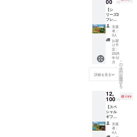
来ているのかなって皆様と
ま製
00
意しま
プの仕
ラペー
円
きをお
されます。生産者は通常、
造！ ト
した。
上げ油
ニョ、
届けし
の繋がりを通して感じます
【シ
ルコ西
こちら
として
赤唐辛
ます。
オリーブオイルが純粋でエ
リーズ2
部・
は、も
お使い
子の中
イベント詳細はこちらです
【特典
フレー
エーゲ
う一つ
いただ
から1種
クストラバージンであるこ
内容】 •
バー2本
海地域
の受賞
https://iactokyo.jp/2025/09/1
けま
類）
支援
シリー
セット
で10月
歴のあ
とを証明する化学検査の結
す。日
者：
175ml
ズ2 フ
（EVO
4/musicfoods-balloon-
に早摘
るシ
3人
常の料
ボトル
レー
O）
果を添えてサンプルを提出
みされ
リーズ
理に地
お届
を1本お
バーエ
turkish/
250ml ×
たオ
です。
け予
中海の
送りし
キスト
します。この審査を通過す
2本】
リーブ
定：
新鮮な
風味を
ます。
ラバー
洗練さ
2025
を、収
果実や
加えら
イベン
ると、官能検査の対象とな
ジンオ
年12
れた風
穫から
ハーブ
れま
トにご
リーブ
こ
月
味に興
わずか4
の
をオ
ります。官能検査では、オ
す。 お
参加い
オイル
リ
味のあ
時間以
タ
リーブ
子様か
ただけ
（20ml
ー
る方
リーブオイルにコードが割
内に
ン
と一緒
詳細を見る
らご年
ない方
× 5
を
へ、6種
コール
選
に圧搾
配の方
には、
本）–
択
り当てられ、審査員はブラ
類（タ
ドプレ
す
して作
まで、
12月に
特別に
る
ンジェ
ス製法
られ
ご家族
必ずボ
ンドや国籍に左右されるこ
ご用意
12,
リン、
で搾
た、添
の健康
トルを
したセ
残り96
オレン
100
油。 ポ
加物ゼ
となく、公平に評価を行い
を気遣
円
お送り
レク
ジ、レ
リフェ
ロの天
い、良
しま
ション
【スペ
モン、
ます。すべては「味」が基
ノール
然フ
質なオ
す。 場
をお楽
シャル
ベルガ
を豊富
レー
イルを
所: 東京
しみく
準です。最終的に、オリー
ギフト
モッ
に含
バーオ
日常の
都文京
ださ
セット
ト、
む、希
リーブ
食卓に
支援
区本郷
ブオイルはテイスティング
い。 •
A（プレ
ガー
少でフ
オイル
者：
取り入
４丁目
本シ
ミア
リッ
レッ
4人
です。
の基準のみに基づいて評価
れたい
時間: 15
リーズ
ム・オ
ク、赤