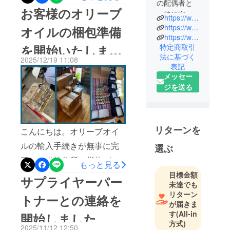
の配偶者と
が、まもなくお手元に届く
お客様のオリーブ
一緒に定住
https://www.strc.co.jp
ことを願っております。ど
するために
https://www.gaiaoliva.com.tr
オイルの梱包準備
うぞ素敵な一日をお過ごし
トルコから
https://www.instagram.com/strc_gaiaoliva/
特定商取引
を開始いたしまし
日本に来ま
ください。オズグル ＆ 真希
法に基づく
した。
2025/12/19 11:08
子
た。
表記
メッセー
私たちは健
ジを送る
康の試練を
通して、食
の大切さを
知り「健康
リターンを
こんにちは。オリーブオイ
であること
ルの輸入手続きが無事に完
選ぶ
の尊さ」を
了し、当社住所へ貨物が到
本当に身に
もっと見る
染みて感じ
着いたしました。すぐに各
目標金額
サプライヤーパー
ました。医
未達でも
お客様への発送準備を開始
リターン
療の力はも
トナーとの連絡を
しております。今回お送り
が届きま
ちろん大切
す
(All-in
開始しました。
する荷物は 合計120個 とな
ですが、毎
方式)
2025/11/12 12:50
日の食卓で