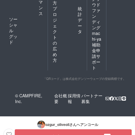
品開封
イズド
マ
お送り
方
ウド
前には
「感
いたし
ン
プ
統
ファ
必ずお
謝」動
ます。 •
ス
ロ
計
届けの
ン
画メッ
原材料
ソー
ジ
デ
リター
セージ •
及び添
ディ
シャ
ンに貼
ェ
ー
トルコ
加物等
ング
付され
ル
料理レ
の食品
ク
タ
mac
たラベ
シピ特
表示は
グッ
ト
hi-ya
ルや注
別セレ
お届け
ド
の
意書き
補助
クショ
商品の
広
をご確
ン（電
金申
ラベル
認くだ
め
子配信 -
に表記
請サ
さい。
PDF
方
されま
ポー
ファイ
す。商
ト
ル）
品開封
【ご注
前には
意】 •
必ずお
「QRコード」は株式会社デンソーウェーブの登録商標です。
昨年の
届けの
収穫に
リター
よるフ
ンに貼
© CAMPFIRE,
会社概
採用情
パートナー
レー
付され
Inc.
要
報
募集
バーエ
たラベ
キスト
ルや注
ラバー
意書き
ジンオ
をご確
リーブ
認くだ
ozgur_oliveoil
さんへアンコール
オイル
さい。
は数量