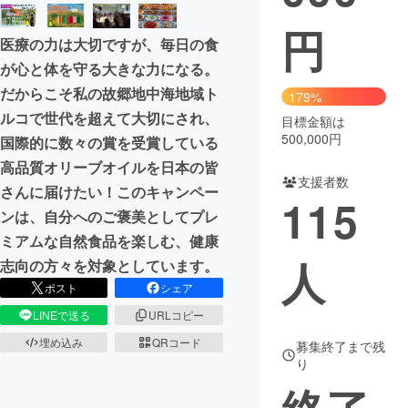
円
まちづくり・地域活性化
医療の力は大切ですが、毎日の食
が心と体を守る大きな力になる。
CAMPFIRE for Social Good
CAMPFIRE Creation
だからこそ私の故郷地中海地域ト
179%
ルコで世代を超えて大切にされ、
CAMPFIREふるさと納税
machi-ya
コミュニティ
目標金額は
500,000円
国際的に数々の賞を受賞している
高品質オリーブオイルを日本の皆
支援者数
さんに届けたい！このキャンペー
115
ンは、自分へのご褒美としてプレ
ミアムな自然食品を楽しむ、健康
人
志向の方々を対象としています。
ポスト
シェア
LINEで送る
URLコピー
埋め込み
QRコード
募集終了まで残
り