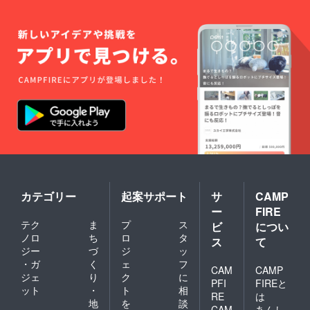
おすす
らお選
認くだ
です。 •
い。 •
旬（ク
予定）
お使い
めで
びいた
さい。
クリス
フレッ
リスマ
【ご注
くださ
す。
だけま
マスを
シュさ
スシー
意】 •
い。 •
【特典
す。全
テーマ
を楽し
ズンに
エクス
原材料
内容】 •
て日本
にした
むた
到着予
トラ
及び添
シリー
受賞
緑の箱
め、開
定）
バージ
加物等
ズ3 毎
品！ •
に赤い
封後は6
【ご注
ン・オ
の食品
日使い
シリー
リボン
か月以
意】 •
リーブ
表示は
のエキ
ズ2 フ
をあし
内のご
数量限
オイル
お届け
ストラ
レー
らった
使用を
定のた
のた
商品の
バージ
バーエ
専用ギ
おすす
め、な
め、光
ラベル
ンオ
キスト
フト
めしま
くなり
や高温
に表記
リーブ
ラバー
ボック
す。 •
次第終
を避け
されま
オイル
ジンオ
スに包
原材料
了とな
て保存
す。商
（5000
リーブ
装。 •
及び添
りま
してく
品開封
ml × 1
オイル
トルコ
加物等
す。 •
ださ
前には
本） •
（250m
料理レ
の食品
開封後
い。 •
必ずお
2025年
l × 1
シピの
表示は
カテゴリー
起案サポート
サ
CAMP
はでき
フレッ
届けの
11月新
本）–
特別セ
お届け
るだけ
シュさ
リター
ー
FIRE
収穫
品種を
レク
商品の
早めに
を楽し
ンに貼
分、新
テク
ま
プ
ス
お選び
ビ
につい
ション
ラベル
お召し
むた
付され
鮮なま
いただ
ノロ
ち
ロ
タ
（電子
に表記
上がり
ス
て
め、開
たラベ
ま製
けます •
配信 –
されま
ジー
づ
ジ
ッ
くださ
封後は6
ルや注
造！ •
シリー
PDF
す。商
い（約6
・ガ
く
ェ
フ
か月以
意書き
トルコ
ズ3 エ
CAM
CAMP
ファイ
品開封
か月以
内のご
をご確
ジェ
り
ク
に
料理レ
ブリデ
ル）
PFI
FIREと
前には
内推
使用を
認くだ
ット
・
ト
相
シピ特
イエキ
【発送
必ずお
奨）。 •
RE
は
おすす
さい。
別セレ
ストラ
地
を
談
予定】
届けの
原材料
めしま
CAM
あんし