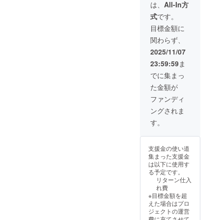
簡単レ
収穫に
食店お
ンに貼
謝の気
リーブ
た。 健
は、
All-In方
品開封
中海の
気遣う
贈り物
す。 •
シピ付
よるフ
よび業
付され
持ちを
オイル
康を気
前には
風味を
方や、
として
日本語
式
です。
きカー
レー
務用バ
たラベ
込め、
は数量
遣うご
必ずお
添えて
大切な
の存在
オリジ
ド (ボト
バーエ
イヤー
ルや注
プレミ
に限り
両親や
目標金額に
届けの
くださ
人への
感。
ナルラ
ルの首
キスト
様へお
意書き
アムリ
があり
支えて
リター
い。 こ
贈り物
【特典
ベル付
関わらず、
元に付
ラバー
すすめ
をご確
ターン
ます。
くれる
ンに貼
の万能
に最適
内容】 •
き • ト
けられ
ジンオ
の
認くだ
パッ
ご希望
パート
2025/11/07
付され
オイル
な1本で
シリー
ルコ料
た特製
リーブ
【5000
さい。
ケージ
のフ
ナーへ
たラベ
は、お
す。 一
ズ1 プ
理レシ
23:59:59
ま
タグ付
オイル
ml 】お
を選択
レー
の贈り
ルや注
子様か
滴でサ
レミア
ピ特別
き) • ト
は数量
得ボト
された
バーエ
物、あ
でに集まっ
意書き
らご年
ラダや
ムエキ
セレク
ルコ料
限定と
ル 日常
サポー
キスト
るいは
をご確
配の方
魚料理
ストラ
ション
た金額が
理レシ
なって
の調理
ターの
ラバー
ご支援
認くだ
まで、
をワン
バージ
（電子
ピ特別
おりま
に最適
皆様の
ジンオ
いただ
ファンディ
さい。
人々の
ランク
ンオ
配信 -
セレク
す。ご
な本物
お名前
リーブ
いた
健康を
引き上
リーブ
PDF
ングされま
ション
希望の
のオ
を公式
オイル
方々へ
気遣
げ、パ
オイル
ファイ
（電子
フレー
リーブ
ページ
がご用
の企業
す。
い、レ
ンにそ
（100m
ル）
配信 -
バーエ
オイ
で共有
意でき
向けギ
シピに
のまま
l × 2
【発送
PDF
キスト
ル。 ト
させて
ない場
フトと
質の高
つけて
本）–
予定】
ファイ
ラバー
ルコの
いただ
合はご
して最
いオイ
も“違
特別サ
支援金の使い道
2025年
ル）
ジンオ
恵まれ
きます
連絡い
適で
ルを取
い”を実
イズ！3
集まった支援金
12月中
【発送
リーブ
たエー
（ご希
たしま
す。
り入れ
感でき
種類か
は以下に使用す
旬〜下
予定】
オイル
ゲ海地
望の場
す。そ
パッ
たいプ
ます。
らお選
る予定です。
旬（ク
2025年
がご用
域で栽
合）。
の際
ケージ
ロの料
【特典
びいた
リターン仕入
リスマ
12月中
意でき
培され
パッ
は、他
には豊
理人に
内容】 •
だけま
れ費
スシー
旬〜下
ない場
たトリ
ケージ
の入手
穣の象
おすす
シリー
す。全
※目標金額を超
ズンに
旬（ク
合は、
リェ種
にはト
可能な
徴であ
めで
ズ1 プ
て日本
えた場合はプロ
お届け
リスマ
ご連絡
から作
ルコを
フレー
る手作
す。
レミア
受賞品!
ジェクトの運営
予定）
スシー
いたし
られて
代表す
バーと
りの陶
【特典
ム エキ
• 2025
費に充てさせて
【ご注