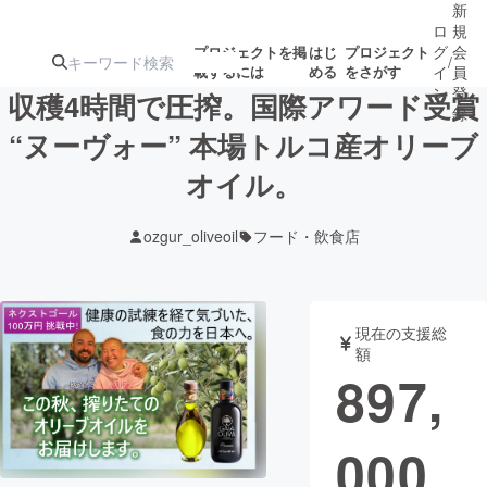
新
ロ
規
グ
会
プロジェクトを掲
はじ
プロジェクト
/
載するには
める
をさがす
イ
員
ン
登
収穫4時間で圧搾。国際アワード受賞
録
“ヌーヴォー” 本場トルコ産オリーブ
オイル。
人気のプロ
注目のリ
注目の新着プロ
募集終了が近いプ
もうすぐ公開
ジェクト
ターン
ジェクト
ロジェクト
されます
ozgur_oliveoil
フード・飲食店
アート・写真
音楽
現在の支援総
テクノロジー・ガジェット
ゲーム・サ
額
897,
映像・映画
書籍・雑誌
000
ビジネス・起業
チャレンジ