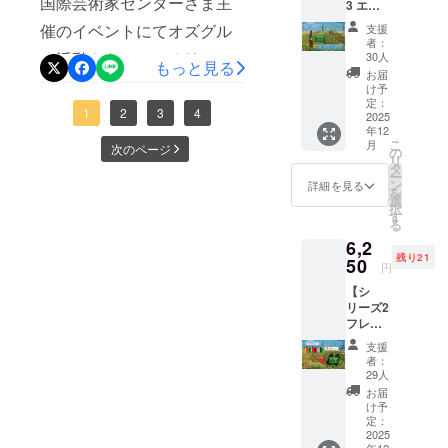
国際芸術家センターさま主
3 エブ
ぴった
るシ
らの感
てくだ
少する可能性があります。
リデ
りのリ
リーズ
謝の
催のイベントにてオズグル
さるこ
支援
イ・オ
ターン
です。
メッ
者：
コールドプレスのオリーブ
とに、
リーブ
です！
の活動やトルコのオリーブ
新鮮な
30人
セージ
心から
もっと見る
オイル
文京区
オイルでは、ポリフェノー
果実や
（特性
お届
感謝い
オイルの紹介試飲会の機会
（100%
で開催
ハーブ
け予
のメー
たしま
ルの含有量がより高くなり
EVOO
予定の
定：
をオ
ルと感
す。 な
を頂きました！大使館の方
1
2
3
4
）
2025
酒類販
リーブ
謝の動
お、こ
ます。3. 品質: 日本、イタ
年12
500ml ×
売店イ
と一緒
画）
も来ているちょっとピリリ
のリ
こ
月
次のページ
1本】
ベント
の
に圧搾
【発送
リア、スペインを含む多数
ターン
リ
2025年
（10月
とした雰囲気の中トルコの
タ
して作
予定】
は「価
ー
11月新
13日開
ン
の国でEVOO World Ranking
られ
詳細を見る
クラウ
格な
を
オリーブオイルが世界的に
収穫
催）に
選
た、添
ドファ
し」の
択
Top10・国際受賞多数 「品
分、新
て、オ
す
加物ゼ
ンディ
想定と
どう飛躍を続けてきている
る
鮮なま
リーブ
ロの天
ング終
したい
質の証明と信頼」本当に最
6,2
ま製
オイル
然フ
了後、
か説明させて頂きました現
のです
残り21
造！ 毎
50
の試飲
レー
順次お
円
高のオリーブオイルを見分
が、シ
日の料
会にご
在、世界2位の生産量国際ア
バーオ
届けし
ステム
【シ
理に使
参加い
けるにはどうすればよいの
リーブ
ます。
の都合
リーズ2
ワード受賞数が最も多い国
える本
ただけ
オイル
【ご注
上500円
フレー
でしょうか？その一つの方
物のオ
ます。
です。
意】 •
未満に
に成長それまでの安かろ
バー2本
リーブ
ワイン
この5本
メッ
支援
は設定
法は、受賞歴に注目するこ
セット
オイ
のよう
のセレ
者：
セージ
う、悪かろう路線にバイバ
できな
（EVO
ル。 ト
に香り
29人
クショ
は順次
とです。しかし、これらの
いた
O）
ルコの
を楽し
イ本格的なオリーブオイル
ンは、
お届
のお届
め、最
175ml ×
恵まれ
んだ
け予
名誉ある賞を受賞するため
サラダ
けとな
低金額
2本】
国家になっているトルコ当
たエー
定：
り、味
やグリ
りま
の500円
洗練さ
2025
に、オリーブオイルには一
ゲ海地
わいを
ル料理
す。 •
と設定