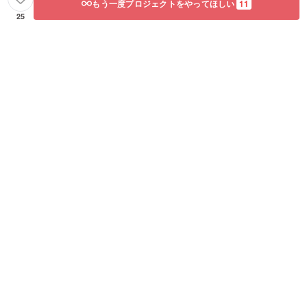
もう一度プロジェクトをやってほしい
11
限定と
なって
25
おりま
す。ご
希望の
フレー
バーエ
キスト
ラバー
ジンオ
リーブ
オイル
がご用
意でき
ない場
合は、
ご連絡
いたし
ます。
その際
は、他
の在庫
のある
フレー
バーと
交換い
ただけ
ます。 •