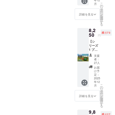
日は全１１種類をお持ちし
年12
れた風
域で栽
比較で
から和
お名前
してい
こ
月
体どのような条件が必要な
味に興
培され
の
きる、
食ま
やニッ
てワインの様に奥深いオ
ます。
リ
味のあ
たトリ
タ
新たな
で、さ
クネー
のでしょうか？世界各地で
下記の
ー
る方
リェ種
ン
食体験
詳細を見る
リーブの種類による味の違
まざま
ムをご
備考欄
を
へ、7種
から作
選
をご提
は、最も優れた高品質のオ
なお料
希望の
にご連
択
類（タ
いを天然果汁100%のフレー
られて
す
供しま
理を引
方は、
絡先を
る
ンジェ
リーブオイルを称えるため
いま
す。 さ
き立
備考欄
ご記入
バーオリーブオイルをペア
8,2
リン、
す。マ
らに、
て、ど
でお知
くださ
のコンテストが開催されて
残り73
オレン
50
イルド
サポー
んな
円
らせく
リングした時の「びっく
い。
ジ、レ
でバラ
ターの
シーン
ださ
います。世界中のオリーブ
追って
【シ
モン、
ンスの
皆様に
り！」を沢山の方々に体験
にも最
い。
ご連絡
リーズ
ベルガ
取れた
は、フ
オイル生産者がこれらのイ
適な味
いたし
1 プレ
モッ
して頂きました皆様の「美
風味
レー
わいを
ます。
ミア
ト、
ベントに参加し、自らのオ
は、和
バーオ
お届け
支援
味しい〜」に加えて「う
ム・オ
ガー
洋問わ
リーブ
者：
しま
イルを厳格な審査プロセス
リーブ
リッ
ずあら
27人
オイル
す。 こ
わ〜」「えーー？」「初め
オイル
ク、ハ
ゆる料
（タン
お届
のセッ
にかけます。この審査は主
（初搾
ラペー
理に良
け予
ジェリ
て！」と言う驚きの声が毎
トは、
り
ニョ、
定：
く合い
ン、オ
に2つのステップで構成され
食卓に
100%E
2025
赤唐辛
回とても嬉しいです健康に
ます。
レン
新たな
年12
VOO）
子）の
ています。まず、オイルの
野菜の
ジ、ベ
彩りと
こ
月
良いものを！と考えてご紹
250ml ×
中から2
の
ソ
ルガ
驚きを
リ
純度と品質を確認する化学
2本】
種類の
タ
テー、
モッ
もたら
介していますがもしかした
ー
2025年
風味を
ン
サラダ
詳細を見る
ト、レ
しま
を
分析が行われ、その後、専
10月新
組み合
選
へのか
モン、
らそれプラスオリーブオイ
す。 食
択
収穫
わせた
す
け油、
ガー
門家パネルによる官能検査
卓に新
る
分、新
セット
ルの新しい世界をご紹介出
焼き物
リッ
しい彩
9,8
鮮なま
をご用
（テイスティング）が実施
やスー
ク、ハ
りと驚
残り27