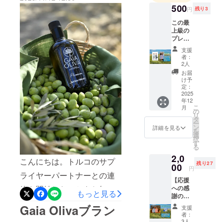
ります。配送業者は 12月22
500
口にするも
円
残り3
日（月） に弊社へ集荷に来
のが、心と
この最
る予定で、北海道および沖
上級の
体を守る大
プレミ
きな力にな
縄は数日遅れる可能性があ
アムセ
支援
る。
グメン
りますが、その他の地域は
者：
トの輸
2人
来週中の配達を予定してお
入の交
お届
だからこそ
渉にあ
け予
ります。皆さまのお手元に
私は、私の
たり、
定：
私共と
2025
故郷トルコ
特別なギフトとしてお届け
年12
パート
で昔から大
こ
月
ナーと
の
できるよう、心を込めて準
リ
して有
切にされて
タ
ー
備を進めております。今後
利な交
ン
詳細を見る
きたオリー
を
渉をお
選
択
ともどうぞよろしくお願い
ブオイル
手伝い
す
る
いたし
を、日本の
いたします。アディヤマン
2,0
ます。
こんにちは。トルコのサプ
皆さんに届
残り27
このオ
00
オズグル
円
けたいと強
プショ
ライヤーパートナーとの連
【応援
ンは、
く思うよう
への感
絡を開始したことをお知ら
支援者
もっと見る
になったの
謝の
である
せいたします。今年の収穫
メッ
だけで
です。
Gaia Olivaブラン
支援
セー
なく、
者：
は、地域での降雨の影響に
ジ】 感
私たち
3人