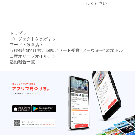
表示は
商品の
けま
られて
いずれ
ンオ
せください
ファイ
日本語
ラック
ジンオ
お届け
ラベル
す。日
いま
かを選
リーブ
ル）
ラベル
ボック
リーブ
商品の
に表記
常の料
す。 あ
択して
オイル
【発送
付き •
スに収
オイル
ラベル
されま
理に地
なた専
お送り
（500m
予定】
簡単レ
めた専
がご用
に表記
す。商
中海の
用の
しま
l × 2
2025年
シピ付
用ギフ
意でき
されま
品開封
風味を
「感
す。 •
本）– 3
12月中
きカー
トボッ
ない場
す。商
前には
添えて
謝」ビ
原材料
品種か
旬〜下
ド (ボト
トップ
>
クス入
合は、
品開封
必ずお
くださ
デオ
及び添
らお選
旬（ク
ルの首
り。 •
プロジェクトをさがす
>
ご連絡
前には
届けの
い。 こ
メッ
加物等
びいた
リスマ
元に付
トルコ
いたし
必ずお
フード・飲食店
>
リター
の万能
セージ
の食品
だけま
スシー
けられ
料理レ
ます。
届けの
ンに貼
オイル
収穫4時間で圧搾。国際アワード受賞 “ヌーヴォー” 本場トル
をお送
表示は
す。全
ズンに
た特製
シピ特
その際
リター
付され
は、お
りしま
お届け
て日本
コ産オリーブオイル。
>
お届け
タグ付
別セレ
は、他
ンに貼
たラベ
子様か
す。
商品の
受賞品
予定）
活動報告一覧
き) • ト
クショ
の在庫
付され
ルや注
らご年
【特典
ラベル
です。 •
【ご注
ルコ料
ン（電
のある
たラベ
意書き
配の方
内容】 •
に表記
2025年
意】 •
理レシ
子配信
フレー
ルや注
をご確
まで、
シリー
されま
10月新
エクス
ピ特別
– PDF
バーと
意書き
認くだ
人々の
ズ1プレ
す。商
収穫
トラ
セレク
ファイ
交換い
をご確
さい。
健康を
ミアム
品開封
分、新
バージ
ション
ル）
ただけ
認くだ
気遣
エキス
前には
鮮なま
ン・オ
（電子
【発送
ます。 •
さい。
い、レ
トラ
必ずお
ま製
リーブ
配信 -
予定】
新鮮な
シピに
バージ
届けの
造！ •
オイル
PDF
2025年
味わい
質の高
ンオ
リター
装飾用
のた
ファイ
12月中
を楽し
いオイ
リーブ
ンに貼
手作り
め、光
ル）
旬〜下
むた
ルを取
オイル
付され
セラ
や高温
【発送
旬（ク
め、開
り入れ
（500m
たラベ
ミック
を避け
予定】
リスマ
封後は
たいプ
l × 1
ルや注
ザクロ
て保存
2025年
ス・年
できる
ロの料
本）- 3
意書き
– 豊穣
してく
12月中
末年始
だけお
理人に
品種か
をご確
の象徴
ださ
旬〜下
に到着
早めに