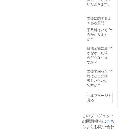
ズンに
ます。
いま
る象徴
交換い
製ザク
内容】 •
ストラ
年10月
いただきます。
意】 •
到着予
その際
す。マ
の一つ
ただけ
ロの装
シリー
バージ
新収穫
人気の
定）
は、他
イルド
「邪眼
ます。 •
飾品も
ズ3 毎
ンオ
分、新
ため、
【ご注
の在庫
でバラ
ビー
来場で
同梱さ
日使い
リーブ
鮮なま
支援に関するよ
売り切
意】 •
のある
ンスの
ズ」も
きない
れてい
のエキ
オイル
ま製
くある質問
れの可
数量限
フレー
取れた
同梱さ
方にも
ます。
ストラ
（500m
造！ •
能性が
定のた
バーと
風味
れま
手数料はいく
12月に
パッ
バージ
l×2本）
丁寧に
ござい
め、な
交換い
は、和
す。伝
らかかります
必ず発
ケージ
ンオ
- 3品種
作られ
ます。 •
くなり
ただけ
洋問わ
統的な
か？
送いた
を開け
リーブ
からお
た陶器
昨年の
次第終
ます。 •
ずあら
ガラス
しま
た瞬間
オイル
選びい
製「邪
収穫に
了とな
新鮮な
ゆる料
細工で
目標金額に届
す。ご
に広が
（2000
ただけ
眼ビー
よるフ
りま
味わい
理に良
作ら
かなかった場
参加で
る上質
ml × 1
ます。
ズ」 –
レー
す。 •
を楽し
く合い
れ、不
合どうなりま
きない
な感覚
本） •
全て日
健康と
バーエ
開封後
むた
ます。
運をも
すか？
場合
と、心
2025年
本受賞
幸運の
キスト
はでき
め、開
野菜の
たらす
は、
のこ
11月新
品！ •
象徴で
ラバー
るだけ
封後は
ソ
恐れの
支援で困った
メール
もった
収穫
2025年
す。 •
ジンオ
早めに
できる
テー、
ある
時はどこに相
にてご
贈り物
分、新
10月新
クリス
リーブ
お召し
だけお
サラダ
「邪
談したらいい
連絡く
として
鮮なま
収穫
マスを
オイル
上がり
早めに
のド
眼」
ですか？
ださ
の存在
ま製
分、新
テーマ
は数量
くださ
お使い
レッシ
——負
い。 •
感。
造！ •
鮮なま
にした
限定と
い（約6
くださ
ング、
のエネ
ご連絡
【特典
トルコ
ヘルプページを
ま製
赤いリ
なって
か月以
い。 •
焼き物
ルギー
が10月
内容】 •
料理レ
見る
造！ •
ボンを
おりま
内推
原材料
やスー
や嫉妬
30日ま
シリー
シピ特
日本の
あし
す。ご
奨）。 •
及び添
プの仕
——か
でに取
ズ1 プ
別セレ
食品表
らっ
希望の
原材料
加物等
上げ油
ら身を
れない
レミア
クショ
示法に
た、透
フレー
このプロジェクト
及び添
の食品
として
守る力
場合
ムエキ
ン（電
準拠し
明カ
バーエ
加物等
の問題報告は
表示は
お使い
こち
がある
は、こ
ストラ
子配信 -
たオリ
バー付
キスト
の食品
お届け
いただ
と信じ
ら
よりお問い合わ
ちらで
バージ
PDF
ジナル
きのブ
ラバー