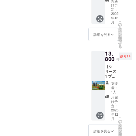
シュな
お選び
お届
方にお
時、16
の新た
リーブ
唐辛
され、真に優れたものだけ
初搾り
け予
いただ
すすめ
時、17
な収穫
オイル
子）の
定：
です。
いた2本
の万能
時、18
は今年
が頂点に立つことができま
（初搾
2025
中から2
ガイ
のボト
オイル
時の4つ
11月末
年12
り
種類の
ア・オ
ルで、
です。
から選
こ
す。4. 製法: [MoriTem] 製法
を予定
月
100%E
風味を
の
リーバ
サラダ
【特典
択 ※ 各
リ
してお
VOO）
組み合
タ
は、日
からグ
による無酸素環境での圧縮
内容】 •
回10名
ー
りま
100ml ×
わせた
ン
本、イ
詳細を見る
リル料
シリー
様限
を
す。年
2本 + 邪
セット
選
「空気との接触を最小限に
タリ
理、日
ズ3 毎
定。雨
択
末まで
眼ビー
をご用
す
ア、ス
本料理
日使い
天決行
る
にご報
して酸化を防ぐ」Gaia Oliva
ズ）ク
意しま
ペイン
まで、
のエキ
※イベン
酬をお
13,
リスマ
した。
のオ
場面に
ストラ
ト詳細
は、MoriTem（モリテム）
届けす
残り24
ス特別
800
こちら
リーブ
応じて
円
バージ
（日
るた
デザイ
は、も
オイル
様々な
テクノロジーを採用してい
ンオ
時・場
め、前
【シ
ンのギ
う一つ
コンペ
料理を
リーブ
所）
シーズ
リーズ
フト
の受賞
ます。この技術は、正確な
ティ
お楽し
オイル
は、支
ンの収
1 プレ
ボック
歴のあ
ション
みいた
（500m
援者の
穫品を
ミア
温度管理、酸素制御、効率
ス付
るシ
で数々
だけま
支援
l × 1
方に後
使用い
ム・オ
き】 大
リーズ
の受賞
者：
す。 こ
本） •
日メー
的な抽出方法といった機能
たしま
リーブ
切な方
です。
1人
歴を誇
のセッ
2025年
ルでご
す。 •
オイル
や職場
新鮮な
りま
お届
トは、
を通じて、オリーブに含ま
11月新
案内い
トルコ
（初搾
の同僚
果実や
け予
す。
食卓に
収穫
たしま
料理レ
り
へ、一
定：
ハーブ
れるフェノール成分を最高
2024年
新たな
分、新
す。
シピ特
100%E
2025
年間の
をオ
には、
彩りと
鮮なま
【特典
別セレ
年12
VOO）
レベルで保護するよう設計
ご支援
リーブ
世界
驚きを
ま製
こ
内容】 •
月
クショ
500ml ×
への感
の
と一緒
EVOO
もたら
造！ •
リ
テイス
されています。また、この
ン（電
2本】
謝の気
タ
に圧搾
ランキ
しま
日本の
ー
ティン
子配信 -
2025年
持ちを
ン
して作
詳細を見る
ング
す。 食
システムには専用の制御機
食品表
を
グ体験
PDF
10月新
込めた
選
られ