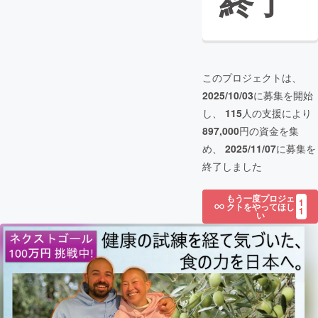
終了
このプロジェクトは、
2025/10/03
に募集を開始
し、
115
人の支援により
897,000
円の資金を集
め、
2025/11/07
に募集を
終了しました
もう一度プロジェ
1
クトをやってほし
1
い