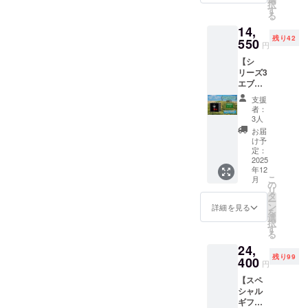
「トッ
卓に新
示法に
択
イベン
ファイ
収穫
特別な
す
た、添
構が備わっており、工程を
プ100」
しい彩
準拠し
る
ト参加
ル）
分、新
贈り
加物ゼ
の第８
りと驚
たオリ
権（文
【発送
14,
鮮なま
継続的にモニタリングし、
物。 こ
ロの天
位にも
きをお
ジナル
京区） •
予定】
残り42
ま製
550
のスペ
然フ
選出さ
円
届けし
日本語
シリー
リアルタイムで調整を行う
2025年
造！ ト
シャル
レー
れてい
ます。
ラベル
ズ2フ
12月中
【シ
ルコ西
ギフト
バーオ
ます。
【特典
ことで、生産を中断するこ
付き •
レー
旬〜下
リーズ3
部・
セット
リーブ
この
内容】 •
家庭料
バーエ
旬（ク
エブリ
エーゲ
には、
オイル
となく安定した運転を実現
「シ
シリー
理に役
キスト
リスマ
デイ・
海地域
トルコ
です。
リーズ1
支援
ズ2 フ
立つ簡
ラバー
スシー
オリー
で10月
します。このようなシステ
から直
お選び
者：
プレミ
レー
単レシ
ジンオ
ズンに
ブオイ
に早摘
輸入し
3人
いただ
アム」
バーエ
ピカー
リーブ
ムには、プレミアム品質の
お届け
ル
みされ
た最高
いた2本
お届
は、フ
キスト
ド (ボト
オイル
予定）
（100%
たオ
品質の
け予
のボト
ルー
ラバー
オリーブオイルを生み出す
ルの首
（175m
【ご注
EVOO
リーブ
定：
オリー
ルで、
ティー
ジンオ
元に付
を7種類
意】 •
）
2025
を、収
ブオイ
サラダ
というビジョンを実現する
で上品
リーブ
けられ
から1
年12
人気の
2000ml
穫から
ルを、
からグ
な香り
オイル
こ
た特製
月
本）
ため、
× 1本】
わずか4
の
ための投資が必要とされま
特別な
リル料
と、後
（175m
リ
タグ付
※ご連絡
売り切
2025年
時間以
タ
ギフト
理、日
味に広
l × 2
ー
き) • ト
がない
す。
れの可
11月新
内に
ン
ボック
詳細を見る
本料理
がるほ
本）–
を
ルコ料
場合は
能性が
収穫
コール
選
スに詰
まで、
どよい
フレー
択
理レシ
どちら
ござい
分、新
ドプレ
す
め合わ
場面に
辛み・
バーは
る
ピ特別
か１つ
ます。 •
鮮なま
ス製法
せまし
応じて
苦みが
リスト
セレク
／来場
24,
昨年の
ま製
で搾
た。 健
様々な
特徴。
から選
ション
者は希
残り99
収穫に
造！ 飲
400
油。 ポ
康を気
料理を
円
健康を
択くだ
（電子
望を指
よるフ
食店お
リフェ
遣うご
お楽し
気遣う
さい •
配信 -
定可能 •
【スペ
レー
よび業
ノール
両親や
みいた
方や、
本シ
PDF
当日参
シャル
バーエ
務用バ
を豊富
支えて
だけま
大切な
リーズ
ファイ
加者限
ギフト
キスト
イヤー
に含
くれる
す。 こ