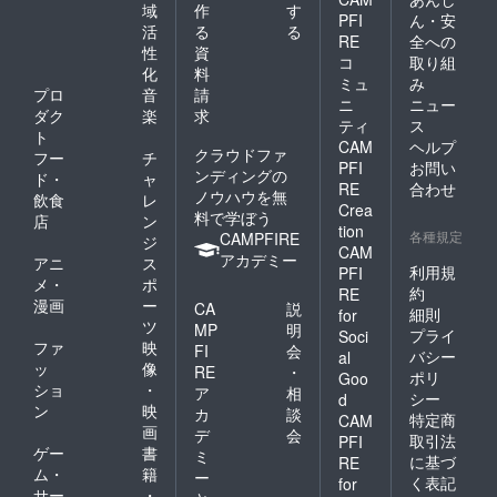
クショ
バージ
2025年
域
作
す
リター
及び添
す。 •
PFI
ん・安
ン（電
ンオ
12月中
ンに貼
加物等
活
る
る
配送先
子配信 -
RE
全への
リーブ
旬〜下
付され
の食品
先がご
性
資
PDF
オイル
旬（ク
コ
取り組
たラベ
表示は
登録の
化
料
ファイ
（500m
リスマ
ルや注
ミュ
み
お届け
住所と
ル）
プロ
音
請
l × 1
ス・年
意書き
商品の
違う場
ニ
ニュー
【発送
本） •
末年始
ダク
楽
求
をご確
ラベル
合に
ティ
ス
予定】
シリー
に到着
認くだ
ト
に表記
は、備
2025年
CAM
ヘルプ
ズ1とシ
予定）
さい。
クラウドファ
されま
考欄に
フー
チ
12月中
リーズ3
PFI
お問い
【ご注
す。商
配送先
ンディングの
ド・
ャ
旬〜下
は2025
意】 •
RE
合わせ
品開封
住所を
ノウハウを無
旬（ク
飲食
レ
年新収
エクス
前には
Crea
ご指定
リスマ
料で学ぼう
穫のフ
店
ン
トラ
必ずお
くださ
tion
スシー
レッ
各種規定
CAMPFIRE
バージ
ジ
届けの
い。ご
CAM
ズンに
シュな
ン・オ
アカデミー
リター
アニ
ス
指定が
お届け
利用規
製品で
PFI
リーブ
ンに貼
ない場
メ・
ポ
予定）
す！ •
オイル
約
RE
付され
合に
漫画
ー
【ご注
シリー
CA
説
のた
細則
たラベ
for
は、ご
意】 •
ズ2：本
ツ
め、光
MP
明
ルや注
登録の
プライ
Soci
エクス
シリー
や高温
ファ
映
意書き
FI
会
住所に
バシー
al
トラ
ズの新
を避け
をご確
ッ
像
お送り
RE
・
バージ
ポリ
Goo
たな収
て保存
認くだ
いたし
ショ
・
ア
相
ン・オ
穫は今
シー
してく
d
さい。
ます。 •
ン
映
リーブ
カ
談
年11月
ださ
特定商
CAM
原材料
オイル
画
末を予
い。 •
デ
会
取引法
及び添
PFI
のた
定して
フレッ
ゲー
書
ミ
加物等
に基づ
RE
め、光
おりま
シュさ
ム・
籍
の食品
ー
く表記
や高温
for
す。年
を楽し
表示は
サー
・