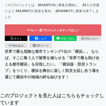
このプロジェクトは、
2016/07/13
に募集を開始し、
33
人の支援
により
443,000
円の資金を集め、
2016/09/17
に募集を終了しま
した
もう一度プロジェクトをやってほしい
ポスト
シェア
LINEで送る
URLコピー
埋め込み
QRコード
世界で最も危険な都市ランキング1位の「横浜」。 なら
ば、そこに集う人で被害を減らせる「世界で最も助け合
える都市横浜」を目指したい。 「横浜版・防災トラン
プ」をつくり、横浜を舞台に楽しく防災を話し合う場を
通じて横浜中の地域の絆を結びます！
このプロジェクトを見た人はこちらもチェックし
ています