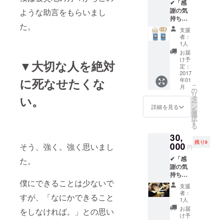
✔「感
サイト
事、制
謝の気
ような助言をもらいまし
にお名
作が完
持ち」
前を記
了した
た。
✔「サ
載」
後にお
支援
ンクス
✔「横
手紙を
者：
レ
浜版・
郵送さ
1人
ター」
防災ト
せて頂
お届
✔「Fun
ランプ
き、 支
け予
▼大切な人を絶対
derス
1個」
定：
援者の
テッ
2017
======
証明と
に死なせたくな
年01
カー
======
して
こ
月
(白)」
======
の
Funder
リ
✔「Fun
い。
======
タ
ステッ
ー
derス
==== お
ン
カー
詳細を見る
を
テッ
返し品
選
（白）
択
カー
説明 ご
す
、横浜
る
(青)」
支援頂
版・防
30,
✔「Fun
いたこ
災トラ
残り9
derス
000
とに対
そう、強く。強く思いまし
ンプを
円
テッ
する感
同封さ
✔「感
た。
カー(ス
謝を
せて頂
謝の気
ペシャ
持って
きま
持ち」
ル)」
制作に
す。
僕にできることは少ないで
✔「サ
✔「 オ
励みま
支援
ンクス
フィ
す。 無
者：
すが、「なにかできること
レ
シャル
事、制
1人
ター」
サイト
作が完
お届
をしなければ。」との思い
✔「Fun
にお名
了した
け予