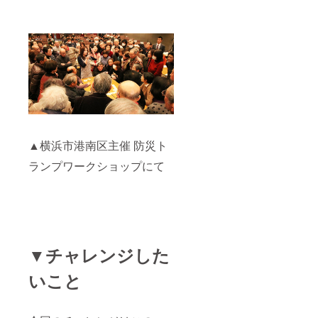
にて作
成いた
しま
す。
▲横浜市港南区主催 防災ト
ランプワークショップにて
▼チャレンジした
いこと