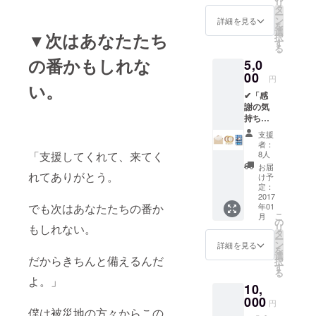
リ
✔「 オ
タ
ー
フィ
ン
詳細を見る
を
シャル
選
▼次はあなたたち
択
サイト
す
る
にお名
の番かもしれな
5,0
前を記
載」
00
円
い。
✔「横
✔「感
浜版・
謝の気
防災ト
持ち」
ランプ
✔「サ
1個」
支援
ンクス
======
者：
レ
======
「支援してくれて、来てく
8人
ター」
======
お届
✔「Fun
れてありがとう。
======
け予
derス
==== お
定：
テッ
2017
返し品
でも次はあなたたちの番か
年01
カー
説明 ご
こ
月
(白)」
支援頂
の
もしれない。
リ
✔「Fun
いたこ
タ
ー
derス
とに対
ン
詳細を見る
を
テッ
する感
選
だからきちんと備えるんだ
択
カー
謝を
す
る
(青)」
持って
よ。」
10,
✔「 オ
制作に
フィ
000
励みま
円
シャル
僕は被災地の方々からこの
す。 無