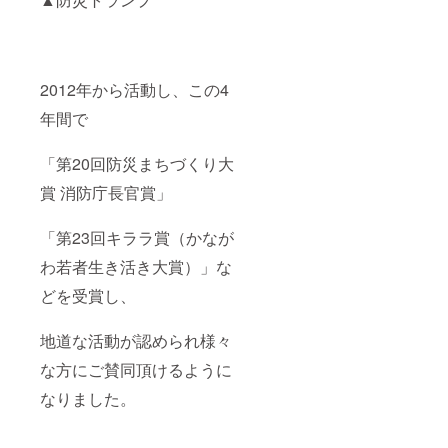
は別途
了した
ご相
後にお
談） を
手紙を
開発者
郵送さ
または
せて頂
プレイ
き、 支
2012年から活動し、この4
リー
援者の
ダーで
証明と
年間で
行わせ
して、
て頂き
Funder
「第20回防災まちづくり大
ます。
ステッ
ワーク
カー
賞 消防庁長官賞」
ショッ
（白・
プ開催
青・ス
後にス
ペシャ
「第23回キララ賞（かなが
ポン
ル）、
サー様
横浜
わ若者生き活き大賞）」な
を紹介
版・防
する記
災トラ
どを受賞し、
事を オ
ンプ10
フィ
個を同
シャル
封させ
地道な活動が認められ様々
サイト
て頂き
な方にご賛同頂けるように
にて作
ます。
成いた
また、
なりました。
しま
防災ト
す。
ランプ
を活用