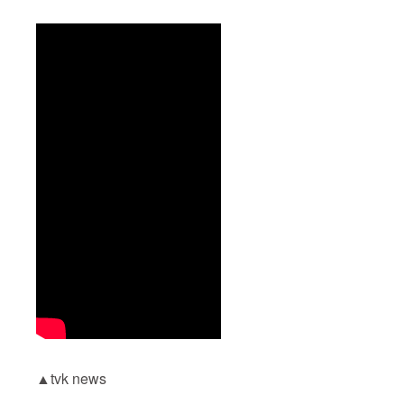
した
ワーク
ショッ
プ開催
（日時
は別途
ご相
談） を
開発者
または
プレイ
リー
ダーで
行わせ
て頂き
ます。
ワーク
ショッ
プ開催
後にス
ポン
サー様
を紹介
する記
事を オ
フィ
▲tvk news
シャル
サイト