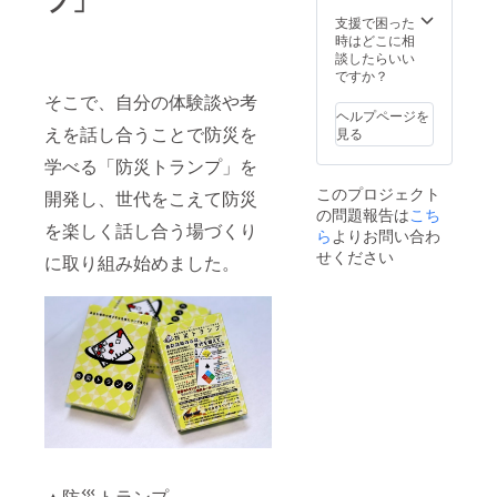
き、 支
======
（日時
援者の
======
は別途
支援で困った
証明と
==== お
ご相
時はどこに相
して、
返し品
談） を
談したらいい
Funder
説明
開発者
ですか？
ステッ
「横浜
または
そこで、自分の体験談や考
カー
版・防
プレイ
ヘルプページを
（白・
災トラ
リー
えを話し合うことで防災を
見る
青・ス
ンプ」
ダーで
ペシャ
の外箱
学べる「防災トランプ」を
行わせ
ル）、
に スポ
て頂き
このプロジェクト
開発し、世代をこえて防災
横浜
ンサー
ます。
の問題報告は
こち
版・防
名義を
を楽しく話し合う場づくり
災トラ
掲載さ
ら
よりお問い合わ
ンプ5個
せて頂
せください
に取り組み始めました。
を同封
きま
させて
す。 ご
頂きま
支援頂
す。 ま
いたこ
た、防
とに対
災トラ
する感
ンプを
謝を
活用し
持って
たワー
制作に
ク
励みま
ショッ
す。 無
プ開催
事、制
（日時
作が完
▲防災トランプ