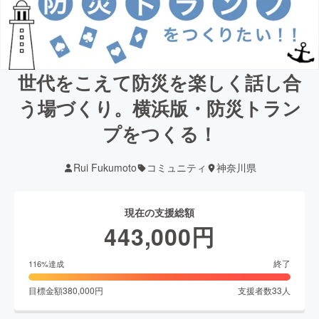
世代をこえて防災を楽しく話し合
う場づくり。横浜版・防災トラン
プをつくる！
Rui Fukumoto
コミュニティ
神奈川県
現在の支援総額
443,000
円
終了
116
%達成
目標金額
380,000
円
支援者数
33
人