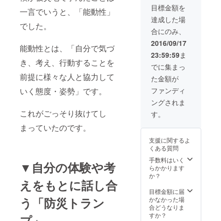
シャル
✔「 オ
せて頂
目標金額を
サイト
フィ
き、 支
一言でいうと、「能動性」
にて紹
シャル
援者の
達成した場
介記事
サイト
でした。
証明と
合にのみ、
作成」
にお名
して、
======
前を記
Funder
2016/09/17
能動性とは、「自分で気づ
======
載」
ステッ
23:59:59
ま
======
✔「横
カー
き、考え、行動することを
======
浜版・
（白・
でに集まっ
==== お
防災ト
青・ス
前提に様々な人と協力して
た金額が
返し品
ランプ
ペシャ
説明 ご
10個」
ル）、
いく態度・姿勢」です。
ファンディ
支援頂
✔「防
横浜
ングされま
いたこ
災トラ
版・防
とに対
ンプ
これがごっそり抜けてし
災トラ
す。
する感
ワーク
ンプ3個
まっていたのです。
謝を
ショッ
を同封
持って
プ開催
させて
支援に関するよ
制作に
権」
頂きま
くある質問
励みま
✔「オ
す。 ま
す。 無
フィ
た、防
手数料はいく
▼自分の体験や考
事、制
シャル
災トラ
らかかります
作が完
サイト
ンプを
か？
えをもとに話し合
了した
にて紹
活用し
後にお
介記事
たワー
目標金額に届
手紙を
作成」
う「防災トラン
ク
かなかった場
郵送さ
======
ショッ
合どうなりま
せて頂
======
プ開催
すか？
プ」