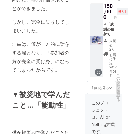
(青)」
災トラ
郵送さ
150
✔「Fun
ンプ
せて頂
とができました。
derス
,00
ワーク
き、 支
残り1
テッ
ショッ
0
援者の
円
カー(ス
プ開催
証明と
しかし、完全に失敗してし
ペシャ
✔「感
権」
して、
ル)」
謝の気
まいました。
======
Funder
✔「 オ
持ち」
======
ステッ
フィ
✔「サ
======
カー
支援
理由は、僕が一方的に話を
シャル
ンクス
======
（白・
者：
サイト
レ
==== お
青・ス
2人
する場となり、「参加者の
にお名
ター」
返し品
ペシャ
お届
前を記
✔「Fun
説明 ご
ル）、
け予
方が完全に受け身」になっ
載」
derス
支援頂
定：
横浜
✔「横
テッ
2017
いたこ
版・防
てしまったからです。
年01
浜版・
カー
とに対
災トラ
こ
月
防災ト
(白)」
する感
の
ンプ2個
リ
ランプ
✔「Fun
謝を
タ
を同封
ー
5個」
derス
持って
ン
させて
詳細を見る
を
✔「防
テッ
▼被災地で学んだ
制作に
選
頂きま
択
災トラ
カー
励みま
す
す。
る
ンプ
(青)」
す。 無
こと…「能動性」
このプロ
ワーク
✔「Fun
事、制
ジェクト
ショッ
derス
作が完
プ開催
テッ
了した
は、All-or-
権」
カー(ス
後にお
Nothing方式
✔「オ
ペシャ
手紙を
フィ
ル)」
郵送さ
です。
僕が被災地で学んだことは