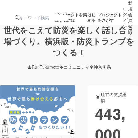
新
ロ
規
グ
会
プロジェクトを掲
はじ
プロジェクト
/
載するには
める
をさがす
イ
員
ン
登
世代をこえて防災を楽しく話し合う
録
場づくり。横浜版・防災トランプを
つくる！
人気のプロ
注目のリ
注目の新着プロ
募集終了が近いプ
もうすぐ公開
ジェクト
ターン
ジェクト
ロジェクト
されます
Rui Fukumoto
コミュニティ
神奈川県
アート・写真
音楽
現在の支援総
テクノロジー・ガジェット
ゲーム・サ
額
443,
映像・映画
書籍・雑誌
000
ビジネス・起業
チャレンジ