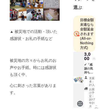
学)。
選ぶ
日常の会話
になかなか
目標金額
出てこない
未達なら
「身近な危
全額返金
▲ 被災地での活動・頂いた
険」や「災
されます
害」につい
感謝状・お礼の手紙など
(All-or-
て個人の体
Nothing
験談や考え
方式)
を共有する
3,0
場がつくれ
00
円
被災地の方々からお礼のお
る「防災ト
✔「感
声やお手紙、時には感謝状
ランプ」を
謝の気
持ち」
開発。
も頂く中、
✔「サ
支援
ンクス
者：
レ
心に刺さった言葉がありま
21人
ター」
お届
す。
✔「Fun
け予
derス
定：
テッ
2017
年01
カー
こ
月
(白)」
の