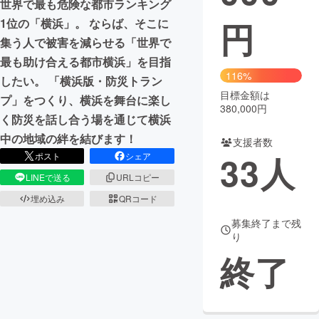
世界で最も危険な都市ランキング
円
1位の「横浜」。 ならば、そこに
まちづくり・地域活性化
集う人で被害を減らせる「世界で
最も助け合える都市横浜」を目指
CAMPFIRE for Social Good
CAMPFIRE Creation
116%
したい。 「横浜版・防災トラン
CAMPFIREふるさと納税
machi-ya
コミュニティ
目標金額は
プ」をつくり、横浜を舞台に楽し
380,000円
く防災を話し合う場を通じて横浜
中の地域の絆を結びます！
支援者数
33
人
ポスト
シェア
LINEで送る
URLコピー
埋め込み
QRコード
募集終了まで残
り
終了