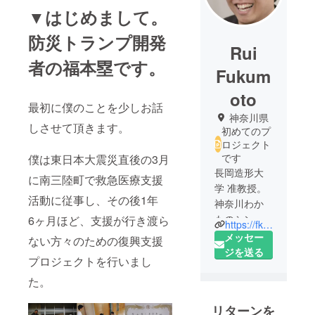
▼はじめまして。
防災トランプ開発
Rui
者の福本塁です。
Fukum
oto
最初に僕のことを少しお話
神奈川県
しさせて頂きます。
初めてのプ
ロジェクト
です
僕は東日本大震災直後の3月
長岡造形大
に南三陸町で救急医療支援
学 准教授。
活動に従事し、その後1年
神奈川わか
ものシンク
6ヶ月ほど、支援が行き渡ら
https://fkmt-lab.jp/profile_rf/
タンク代表
メッセー
ない方々のための復興支援
理事。
ジを送る
プロジェクトを行いまし
株式会社ウ
た。
イングベー
ス代表取締
リターンを
役。博士(工