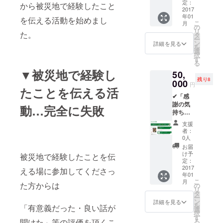
derス
前を記
定：
後にお
から被災地で経験したこと
テッ
2017
載」
手紙を
年01
カー
✔「横
を伝える活動を始めまし
郵送さ
こ
月
(白)」
浜版・
の
せて頂
リ
た。
✔「Fun
防災ト
タ
き、 支
ー
derス
ランプ
ン
援者の
詳細を見る
を
テッ
2個」
選
証明と
択
カー
======
す
して
る
(青)」
======
Funder
▼被災地で経験し
50,
✔「Fun
======
ステッ
残り8
derス
000
======
カー
円
たことを伝える活
テッ
==== お
（白・
✔「感
カー(ス
返し品
青）、
謝の気
ペシャ
説明 ご
動…完全に失敗
横浜
持ち」
ル)」
支援頂
版・防
✔「サ
✔「 オ
いたこ
災トラ
支援
ンクス
フィ
とに対
ンプを
者：
レ
シャル
する感
0人
同封さ
ター」
サイト
謝を
せて頂
お届
✔「Fun
にお名
持って
け予
きま
被災地で経験したことを伝
derス
前を記
定：
制作に
す。
テッ
2017
載」
える場に参加してくださっ
励みま
年01
カー
✔「横
す。 無
こ
月
(白)」
た方からは
浜版・
の
事、制
リ
✔「Fun
防災ト
タ
作が完
ー
derス
ランプ
ン
了した
詳細を見る
を
「有意義だった・良い話が
テッ
3個」
選
後にお
択
カー
✔「防
す
手紙を
聞けた」等の評価を頂くこ
る