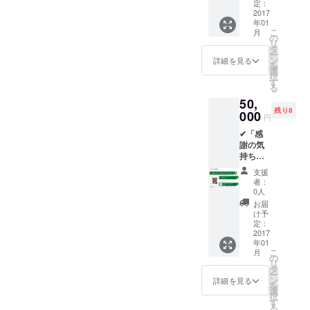
derス
前を記
定：
後にお
テッ
2017
載」
手紙を
年01
カー
✔「横
郵送さ
こ
月
(白)」
浜版・
の
せて頂
リ
✔「Fun
防災ト
タ
き、 支
ー
derス
ランプ
ン
援者の
詳細を見る
を
テッ
2個」
選
証明と
択
カー
======
す
して
る
(青)」
======
Funder
50,
✔「Fun
======
ステッ
残り8
derス
000
======
カー
円
テッ
==== お
（白・
✔「感
カー(ス
返し品
青）、
謝の気
ペシャ
説明 ご
横浜
持ち」
ル)」
支援頂
版・防
✔「サ
✔「 オ
いたこ
災トラ
支援
ンクス
フィ
とに対
ンプを
者：
レ
シャル
する感
0人
同封さ
ター」
サイト
謝を
せて頂
お届
✔「Fun
にお名
持って
け予
きま
derス
前を記
定：
制作に
す。
テッ
2017
載」
励みま
年01
カー
✔「横
す。 無
こ
月
(白)」
浜版・
の
事、制
リ
✔「Fun
防災ト
タ
作が完
ー
derス
ランプ
ン
了した
詳細を見る
を
テッ
3個」
選
後にお
択
カー
✔「防
す
手紙を
る