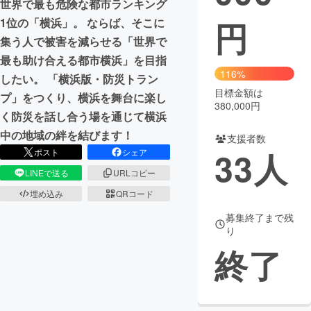
世界で最も危険な都市ランキング
円
1位の「横浜」。 ならば、そこに
まちづくり・地域活性化
集う人で被害を減らせる「世界で
最も助け合える都市横浜」を目指
CAMPFIRE for Social Good
CAMPFIRE Creation
116%
したい。 「横浜版・防災トラン
CAMPFIREふるさと納税
machi-ya
コミュニティ
目標金額は
プ」をつくり、横浜を舞台に楽し
380,000円
く防災を話し合う場を通じて横浜
中の地域の絆を結びます！
支援者数
33
人
ポスト
シェア
LINEで送る
URLコピー
埋め込み
QRコード
募集終了まで残
り
終了