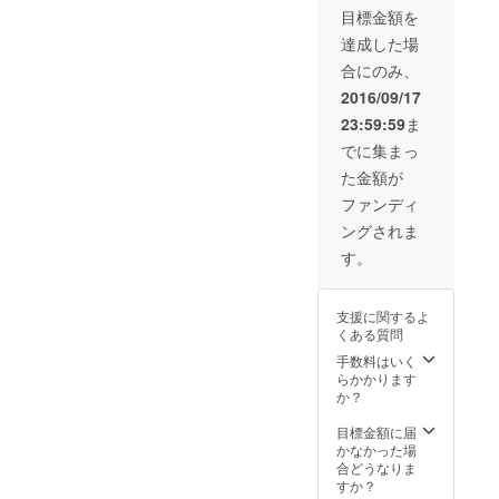
シャル
✔「 オ
せて頂
目標金額を
サイト
フィ
き、 支
にて紹
シャル
援者の
達成した場
介記事
サイト
証明と
合にのみ、
作成」
にお名
して、
======
前を記
Funder
2016/09/17
======
載」
ステッ
23:59:59
ま
======
✔「横
カー
======
浜版・
（白・
でに集まっ
==== お
防災ト
青・ス
た金額が
返し品
ランプ
ペシャ
説明 ご
10個」
ル）、
ファンディ
支援頂
✔「防
横浜
ングされま
いたこ
災トラ
版・防
とに対
ンプ
災トラ
す。
する感
ワーク
ンプ3個
謝を
ショッ
を同封
持って
プ開催
させて
支援に関するよ
制作に
権」
頂きま
くある質問
励みま
✔「オ
す。 ま
す。 無
フィ
た、防
手数料はいく
事、制
シャル
災トラ
らかかります
作が完
サイト
ンプを
か？
了した
にて紹
活用し
後にお
介記事
たワー
目標金額に届
手紙を
作成」
ク
かなかった場
郵送さ
======
ショッ
合どうなりま
せて頂
======
プ開催
すか？