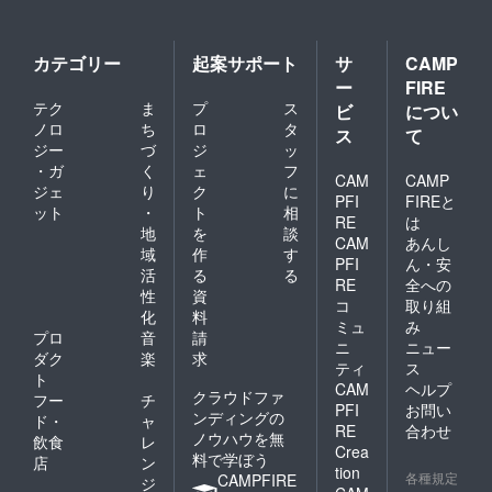
した
ワーク
ショッ
プ開催
カテゴリー
起案サポート
サ
CAMP
（日時
ー
FIRE
は別途
テク
ま
プ
ス
ご相
ビ
につい
談） を
ノロ
ち
ロ
タ
ス
て
開発者
ジー
づ
ジ
ッ
または
・ガ
く
ェ
フ
プレイ
CAM
CAMP
ジェ
り
ク
に
リー
PFI
FIREと
ット
・
ト
相
ダーで
RE
は
行わせ
地
を
談
CAM
あんし
て頂き
域
作
す
PFI
ん・安
ます。
活
る
る
ワーク
RE
全への
性
資
ショッ
コ
取り組
化
料
プ開催
ミュ
み
後にス
プロ
音
請
ニ
ニュー
ポン
ダク
楽
求
ティ
ス
サー様
ト
CAM
ヘルプ
を紹介
クラウドファ
フー
チ
する記
PFI
お問い
ンディングの
ド・
ャ
事を オ
RE
合わせ
ノウハウを無
飲食
レ
フィ
Crea
料で学ぼう
シャル
店
ン
tion
サイト
各種規定
CAMPFIRE
ジ