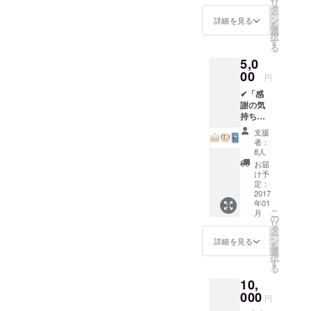
リ
✔「 オ
タ
ー
フィ
ン
詳細を見る
を
シャル
選
択
サイト
す
る
にお名
5,0
前を記
載」
00
円
✔「横
✔「感
浜版・
謝の気
防災ト
持ち」
ランプ
✔「サ
1個」
支援
ンクス
======
者：
レ
======
8人
ター」
======
お届
✔「Fun
======
け予
derス
==== お
定：
テッ
2017
返し品
年01
カー
説明 ご
こ
月
(白)」
支援頂
の
リ
✔「Fun
いたこ
タ
ー
derス
とに対
ン
詳細を見る
を
テッ
する感
選
択
カー
謝を
す
る
(青)」
持って
10,
✔「 オ
制作に
フィ
000
励みま
円
シャル
す。 無