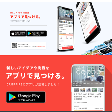
は別途
了した
ご相
後にお
談） を
手紙を
開発者
郵送さ
または
せて頂
プレイ
き、 支
リー
援者の
ダーで
証明と
行わせ
して、
て頂き
Funder
ます。
ステッ
ワーク
カー
ショッ
（白・
プ開催
青・ス
後にス
ペシャ
ポン
ル）、
サー様
横浜
を紹介
版・防
する記
災トラ
事を オ
ンプ10
フィ
個を同
シャル
封させ
サイト
て頂き
にて作
ます。
成いた
また、
しま
防災ト
す。
ランプ
を活用