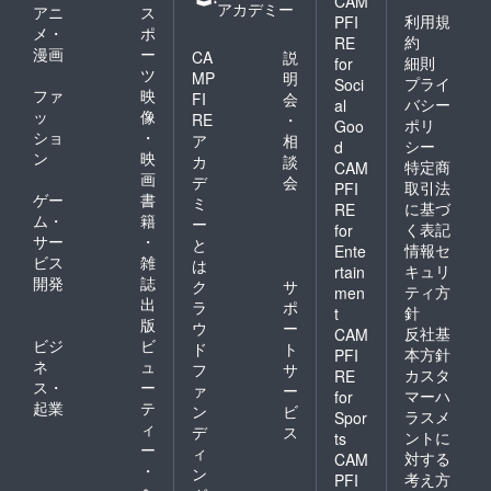
CAM
にて作
アカデミー
アニ
ス
成いた
利用規
PFI
メ・
ポ
しま
約
RE
漫画
ー
す。
CA
説
細則
for
ツ
MP
明
プライ
Soci
ファ
映
FI
会
バシー
al
ッ
像
RE
・
ポリ
Goo
ショ
・
ア
相
シー
d
ン
映
カ
談
特定商
CAM
画
デ
会
取引法
PFI
ゲー
書
ミ
に基づ
RE
ム・
籍
ー
く表記
for
サー
・
と
情報セ
Ente
ビス
雑
は
キュリ
rtain
開発
誌
ク
サ
ティ方
men
出
ラ
ポ
針
t
版
ウ
ー
反社基
CAM
ビジ
ビ
ド
ト
本方針
PFI
ネ
ュ
フ
サ
カスタ
RE
ス・
ー
ァ
ー
マーハ
for
起業
テ
ン
ビ
ラスメ
Spor
ィ
デ
ス
ントに
ts
ー
ィ
対する
CAM
・
ン
考え方
PFI
ヘ