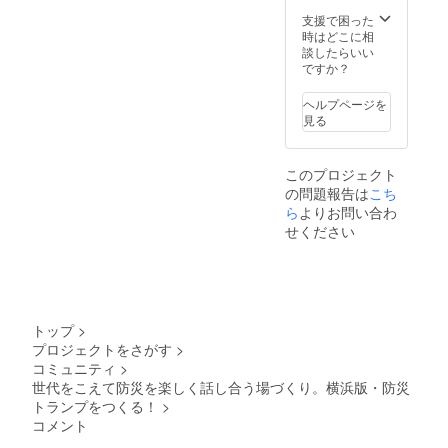
き、 支
======
（日時
援者の
======
は別途
支援で困った
証明と
==== お
ご相
時はどこに相
して、
返し品
談） を
談したらいい
Funder
説明
開発者
ですか？
ステッ
「横浜
または
カー
版・防
プレイ
ヘルプページを
（白・
災トラ
リー
見る
青・ス
ンプ」
ダーで
ペシャ
の外箱
行わせ
ル）、
に スポ
て頂き
このプロジェクト
横浜
ンサー
ます。
の問題報告は
こち
版・防
名義を
災トラ
掲載さ
ら
よりお問い合わ
ンプ5個
せて頂
せください
を同封
きま
させて
す。 ご
頂きま
支援頂
す。 ま
いたこ
た、防
とに対
災トラ
する感
トップ
>
ンプを
謝を
プロジェクトをさがす
>
活用し
持って
コミュニティ
>
たワー
制作に
ク
励みま
世代をこえて防災を楽しく話し合う場づくり。横浜版・防災
ショッ
す。 無
トランプをつくる！
>
プ開催
事、制
コメント
（日時
作が完