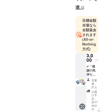
学)。
選ぶ
日常の会話
になかなか
目標金額
出てこない
未達なら
「身近な危
全額返金
険」や「災
されます
害」につい
(All-or-
て個人の体
Nothing
験談や考え
方式)
を共有する
3,0
場がつくれ
00
円
る「防災ト
✔「感
ランプ」を
謝の気
持ち」
開発。
✔「サ
支援
ンクス
者：
レ
21人
ター」
お届
✔「Fun
け予
derス
定：
テッ
2017
年01
カー
こ
月
(白)」
の