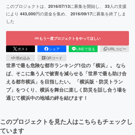
このプロジェクトは、
2016/07/13
に募集を開始し、
33
人の支援
により
443,000
円の資金を集め、
2016/09/17
に募集を終了しま
した
もう一度プロジェクトをやってほしい
ポスト
シェア
LINEで送る
URLコピー
埋め込み
QRコード
世界で最も危険な都市ランキング1位の「横浜」。 なら
ば、そこに集う人で被害を減らせる「世界で最も助け合
える都市横浜」を目指したい。 「横浜版・防災トラン
プ」をつくり、横浜を舞台に楽しく防災を話し合う場を
通じて横浜中の地域の絆を結びます！
このプロジェクトを見た人はこちらもチェックし
ています