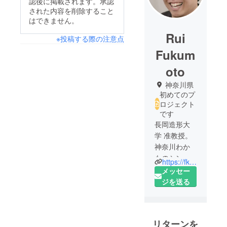
認後に掲載されます。承認
された内容を削除すること
はできません。
Rui
※投稿する際の注意点
Fukum
oto
神奈川県
初めてのプ
ロジェクト
です
長岡造形大
学 准教授。
神奈川わか
ものシンク
https://fkmt-lab.jp/profile_rf/
タンク代表
メッセー
理事。
ジを送る
株式会社ウ
イングベー
ス代表取締
リターンを
役。博士(工