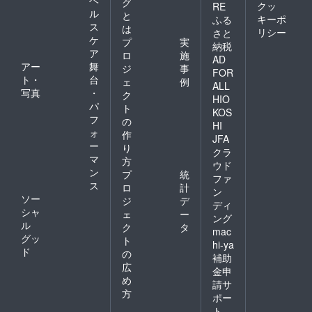
グ
クッ
RE
ル
と
キーポ
ふる
ス
は
リシー
さと
ケ
プ
実
納税
ア
ロ
施
AD
アー
舞
ジ
事
FOR
ト・
台
ェ
例
ALL
写真
・
ク
HIO
パ
ト
KOS
フ
の
HI
ォ
作
JFA
ー
り
クラ
マ
方
ウド
ン
プ
統
ファ
ス
ロ
計
ン
ソー
ジ
デ
ディ
シャ
ェ
ー
ング
ル
ク
タ
mac
グッ
ト
hi-ya
ド
の
補助
広
金申
め
請サ
方
ポー
ト