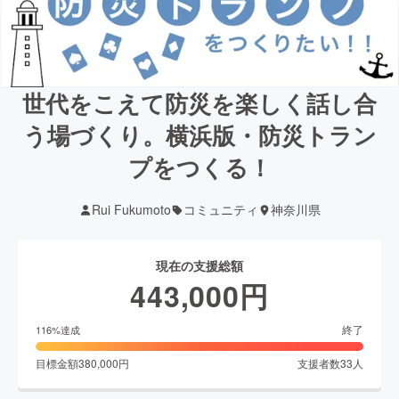
世代をこえて防災を楽しく話し合
う場づくり。横浜版・防災トラン
プをつくる！
Rui Fukumoto
コミュニティ
神奈川県
現在の支援総額
443,000
円
終了
116
%達成
目標金額
380,000
円
支援者数
33
人