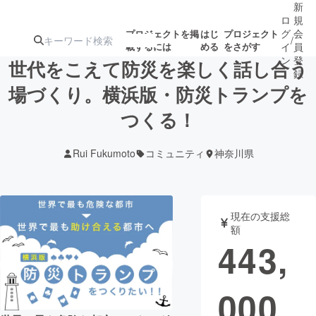
新
ロ
規
グ
会
プロジェクトを掲
はじ
プロジェクト
/
載するには
める
をさがす
イ
員
ン
登
世代をこえて防災を楽しく話し合う
録
場づくり。横浜版・防災トランプを
つくる！
人気のプロ
注目のリ
注目の新着プロ
募集終了が近いプ
もうすぐ公開
ジェクト
ターン
ジェクト
ロジェクト
されます
Rui Fukumoto
コミュニティ
神奈川県
アート・写真
音楽
現在の支援総
テクノロジー・ガジェット
ゲーム・サ
額
443,
映像・映画
書籍・雑誌
000
ビジネス・起業
チャレンジ