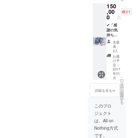
(青)」
災トラ
郵送さ
150
✔「Fun
ンプ
せて頂
derス
,00
ワーク
き、 支
残り1
テッ
ショッ
0
援者の
円
カー(ス
プ開催
証明と
ペシャ
✔「感
権」
して、
ル)」
謝の気
======
Funder
✔「 オ
持ち」
======
ステッ
フィ
✔「サ
======
カー
支援
シャル
ンクス
======
（白・
者：
サイト
レ
==== お
青・ス
2人
にお名
ター」
返し品
ペシャ
お届
前を記
✔「Fun
説明 ご
ル）、
け予
載」
derス
支援頂
定：
横浜
✔「横
テッ
2017
いたこ
版・防
年01
浜版・
カー
とに対
災トラ
こ
月
防災ト
(白)」
する感
の
ンプ2個
リ
ランプ
✔「Fun
謝を
タ
を同封
ー
5個」
derス
持って
ン
させて
詳細を見る
を
✔「防
テッ
制作に
選
頂きま
択
災トラ
カー
励みま
す
す。
る
ンプ
(青)」
す。 無
このプロ
ワーク
✔「Fun
事、制
ジェクト
ショッ
derス
作が完
プ開催
テッ
了した
は、All-or-
権」
カー(ス
後にお
Nothing方式
✔「オ
ペシャ
手紙を
フィ
ル)」
郵送さ
です。