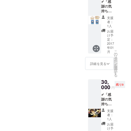
✔「感
サイト
事、制
謝の気
にお名
作が完
持ち」
前を記
了した
✔「サ
載」
後にお
支援
ンクス
✔「横
手紙を
者：
レ
浜版・
郵送さ
1人
ター」
防災ト
せて頂
お届
✔「Fun
ランプ
き、 支
け予
derス
1個」
定：
援者の
テッ
2017
======
証明と
年01
カー
======
して
こ
月
(白)」
======
の
Funder
リ
✔「Fun
======
タ
ステッ
ー
derス
==== お
ン
カー
詳細を見る
を
テッ
返し品
選
（白）
択
カー
説明 ご
す
、横浜
る
(青)」
支援頂
版・防
30,
✔「Fun
いたこ
災トラ
残り9
derス
000
とに対
ンプを
円
テッ
する感
同封さ
✔「感
カー(ス
謝を
せて頂
謝の気
ペシャ
持って
きま
持ち」
ル)」
制作に
す。
✔「サ
✔「 オ
励みま
支援
ンクス
フィ
す。 無
者：
レ
シャル
事、制
1人
ター」
サイト
作が完
お届
✔「Fun
にお名
了した
け予