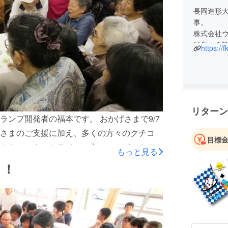
長岡造形
事。
株式会社ウ
日常の会
https://f
について
トランプ
リターン
ンプ開発者の福本です。 おかげさまで9/7
さまのご支援に加え、多くの方々のクチコ
目標
クトのスタートラインに立つことができまし
もっと見る
礼を申し上げます。本当にありがとうござい
！！
き続き支援者様を募集しつつ、「横浜版防災
ます。 今後のご支援につきましても、お手
設など「防災」を楽しく学ぶ方法を取り入れ
き、世界一助け合える都市横浜を目指して尽