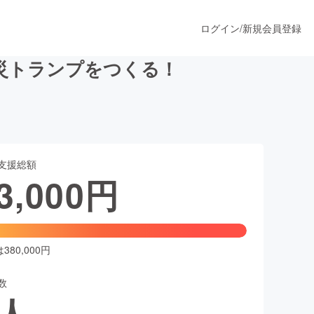
ログイン
/
新規会員登録
災トランプをつくる！
うすぐ公開されます
支援総額
プロダクト
3,000
円
ファッション
スポーツ
80,000円
数
ア
ソーシャルグッド
人