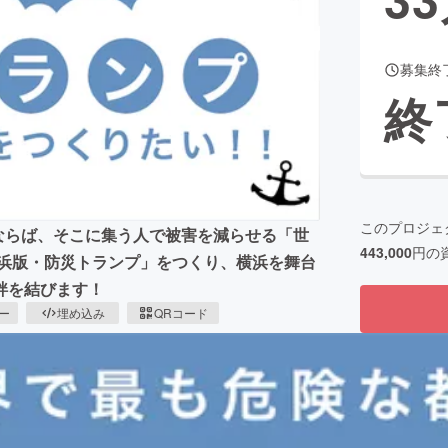
募集終
CAMPFIRE for Social Good
CAMPFIRE Creation
終
CAMPFIREふるさと納税
machi-ya
コミュニティ
このプロジェ
ならば、そこに集う人で被害を減らせる「世
443,000
円の
横浜版・防災トランプ」をつくり、横浜を舞台
絆を結びます！
ピー
埋め込み
QRコード