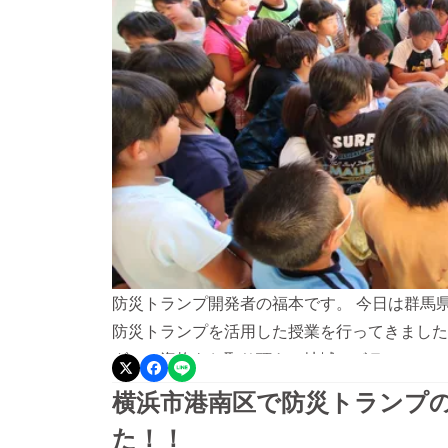
力させて頂きます。 本当にご支援ありがとう
てまいります。 宜しくお願いいたします。
防災トランプ開発者の福本です。 今日は群馬
防災トランプを活用した授業を行ってきました
ダーの資格をお取り頂き、地域のボランティア
世代をこえて地域防災について考え話し合う場
横浜市港南区で防災トランプ
ついて考えまくるオープンエンドな授業を行い
た！！
づくりを行って頂きました。 また、子どもた