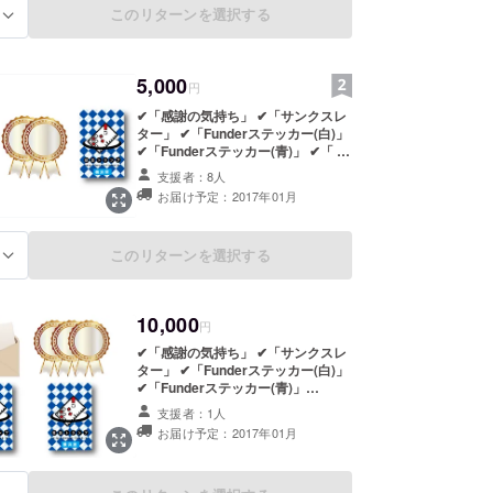
このリターンを選択する
る
無事、制作が完了した後にお手紙を
郵送させて頂き、 支援者の証明とし
てFunderステッカー（白）、横浜
版・防災トランプを 同封させて頂き
5,000
ます。
円
✔「感謝の気持ち」 ✔「サンクスレ
ター」 ✔「Funderステッカー(白)」
✔「Funderステッカー(青)」 ✔「 オ
フィシャルサイトにお名前を記載」
支援者：8人
✔「横浜版・防災トランプ 1個」
お届け予定：2017年01月
============================
お返し品説明 ご支援頂いたことに対
する感謝を持って制作に励みます。
このリターンを選択する
る
無事、制作が完了した後にお手紙を
郵送させて頂き、 支援者の証明とし
てFunderステッカー（白・青）、
横浜版・防災トランプを同封させて
10,000
円
頂きます。
✔「感謝の気持ち」 ✔「サンクスレ
ター」 ✔「Funderステッカー(白)」
✔「Funderステッカー(青)」
✔「Funderステッカー(スペシャ
支援者：1人
ル)」 ✔「 オフィシャルサイトにお
お届け予定：2017年01月
名前を記載」 ✔「横浜版・防災トラ
ンプ 2個」
============================
お返し品説明 ご支援頂いたことに対