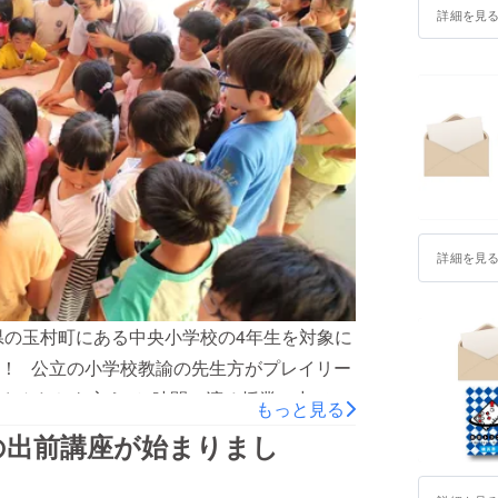
ございます！引き続き地道な努力を積み重ね
詳細を見
詳細を見
県の玉村町にある中央小学校の4年生を対象に
！ 公立の小学校教諭の先生方がプレイリー
さんたちを交えて2時間に渡る授業の中で、
もっと見る
づくりを行いました。 前半は福本が防災に
の出前講座が始まりまし
、後半はプレイリーダーの中村和彦さんに場
ちからも、 家に帰ってお父さんとやりたい。