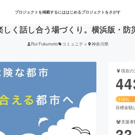
プロジェクトを掲載するには
はじめる
プロジェクトをさがす
楽しく話し合う場づくり。横浜版・防
Rui Fukumoto
コミュニティ
神奈川県
注目のリターン
注目の新着プロジェクト
募集終了が近いプロジェクト
も
現在の
音楽
舞台・パフォーマンス
44
ゲーム・サービス開発
フード・飲食店
116%
書籍・雑誌出版
アニメ・漫画
目標金額は3
支援者
チャレンジ
ビューティー・ヘルスケ
33