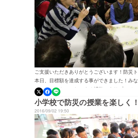
ご支援いただきありがとうございます！防災トラ
本日、目標額を達成する事ができました！みな
ミ、シェアやいいねによる拡散によりプロジェ
た。 開発者としてこの場をお借りして深く御
小学校で防災の授業を楽しく
ました。 期限がまだ少しございますので、引
2016/09/02 19:50
トランプ」の制作に魂込めてあたりたいと思い
元にお届けする資金、そして、官公庁や教育施
たい公的機関などにお届けする資金とさせて頂