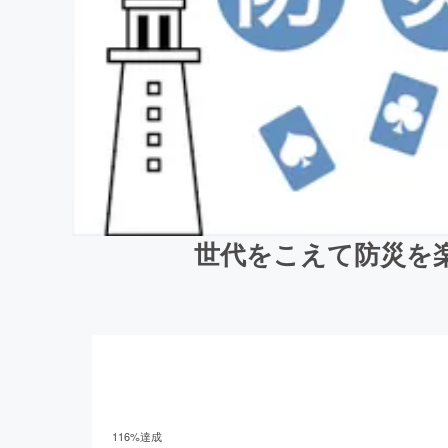
世代をこえて防災を
116
%達成