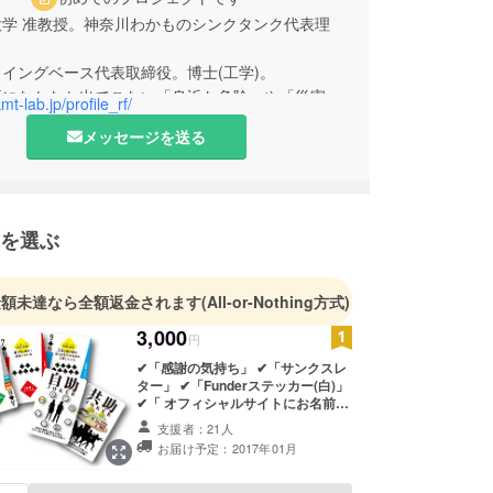
大学 准教授。神奈川わかものシンクタンク代表理
イングベース代表取締役。博士(工学)。
話になかなか出てこない「身近な危険」や「災害」
kmt-lab.jp/profile_rf/
個人の体験談や考えを共有する場がつくれる「防災
メッセージを送る
」を開発。
を選ぶ
金額未達なら全額返金されます
(All-or-Nothing方式)
3,000
円
✔「感謝の気持ち」 ✔「サンクスレ
ター」 ✔「Funderステッカー(白)」
✔「 オフィシャルサイトにお名前を
記載」 ✔「横浜版・防災トランプ 1
支援者：21人
個」
お届け予定：2017年01月
============================
お返し品説明 ご支援頂いたことに対
する感謝を持って制作に励みます。