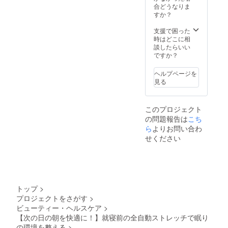
合どうなりま
すか？
支援で困った
時はどこに相
談したらいい
ですか？
ヘルプページを
見る
このプロジェクト
の問題報告は
こち
ら
よりお問い合わ
せください
トップ
>
プロジェクトをさがす
>
ビューティー・ヘルスケア
>
【次の日の朝を快適に！】就寝前の全自動ストレッチで眠り
の環境を整える
>