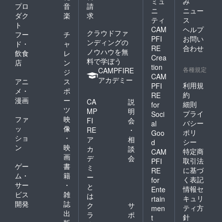
ミュ
み
プロ
音
請
ニ
ニュー
ダク
楽
求
ティ
ス
ト
CAM
ヘルプ
クラウドファ
フー
チ
PFI
お問い
ンディングの
ド・
ャ
RE
合わせ
ノウハウを無
飲食
レ
Crea
料で学ぼう
店
ン
tion
各種規定
CAMPFIRE
ジ
CAM
アカデミー
アニ
ス
利用規
PFI
メ・
ポ
約
RE
漫画
ー
CA
説
細則
for
ツ
MP
明
プライ
Soci
ファ
映
FI
会
バシー
al
ッ
像
RE
・
ポリ
Goo
ショ
・
ア
相
シー
d
ン
映
カ
談
特定商
CAM
画
デ
会
取引法
PFI
ゲー
書
ミ
に基づ
RE
ム・
籍
ー
く表記
for
サー
・
と
情報セ
Ente
ビス
雑
は
キュリ
rtain
開発
誌
ク
サ
ティ方
men
出
ラ
ポ
針
t