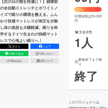
【次の日の朝を快適に！】就寝前
の全自動ストレッチとホワイトノ
まちづくり・地域活性化
97%
イズで眠りの環境を整える。ふん
目標金額は50,000
円
わり快適マットレスが体圧を分散
CAMPFIRE for Social Good
CAMPFIRE Creation
し体の負担も大幅軽減、眠りを科
CAMPFIREふるさと納税
machi-ya
コミュニティ
支援者数
学するドイツ生まれの快眠マット
1
人
レスで心地よい眠りへ！
ポスト
シェア
LINEで送る
URLコピー
募集終了まで残
埋め込み
QRコード
り
終了
このプロジェクトは、