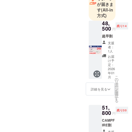
が届きま
す
(All-in
方式)
48,
残り14
500
円
超早割
支援
者：
1人
お届
け予
定：
2026
年01
こ
月
の
リ
タ
ー
ン
詳細を見る
を
選
択
す
る
51,
残り30
800
円
CAMPF
IRE割
支援