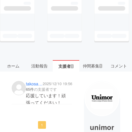
ホーム
活動報告
仲間募集
コメント
支援者
1
1
takosan0439
2025/12/10 19:56
65件
の支援者です
応援しています！頑
張ってください！
unimor
1