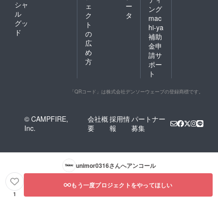
シャ
ェ
ー
ング
ル
ク
タ
mac
グッ
ト
hi-ya
ド
の
補助
広
金申
め
請サ
方
ポー
ト
「QRコード」は株式会社デンソーウェーブの登録商標です。
© CAMPFIRE,
会社概
採用情
パートナー
Inc.
要
報
募集
unimor0316
さんへアンコール
もう一度プロジェクトをやってほしい
1