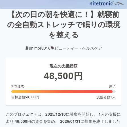
【次の日の朝を快適に！】就寝前
の全自動ストレッチで眠りの環境
を整える
unimor0316
ビューティー・ヘルスケア
現在の支援総額
48,500
円
終了
97
%達成
目標金額
50,000
円
支援者数
1
人
このプロジェクトは、
2025/12/10
に募集を開始し、
1
人の支援に
より
48,500
円の資金を集め、
2026/01/31
に募集を終了しました