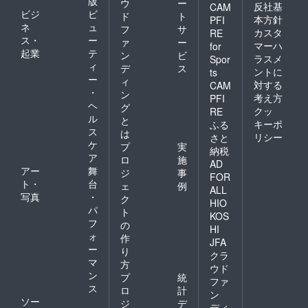
版
ウ
ー
反社基
CAM
ビジ
ビ
ド
ト
本方針
PFI
ネ
ュ
フ
サ
カスタ
RE
ス・
ー
ァ
ー
マーハ
for
起業
テ
ン
ビ
ラスメ
Spor
ィ
デ
ス
ントに
ts
ー
ィ
対する
CAM
・
ン
考え方
PFI
ヘ
グ
クッ
RE
ル
と
キーポ
ふる
ス
は
リシー
さと
ケ
プ
実
納税
ア
ロ
施
AD
アー
舞
ジ
事
FOR
ト・
台
ェ
例
ALL
写真
・
ク
HIO
パ
ト
KOS
フ
の
HI
ォ
作
JFA
ー
り
クラ
マ
方
ウド
ン
プ
統
ファ
ス
ロ
計
ン
ソー
ジ
デ
ディ