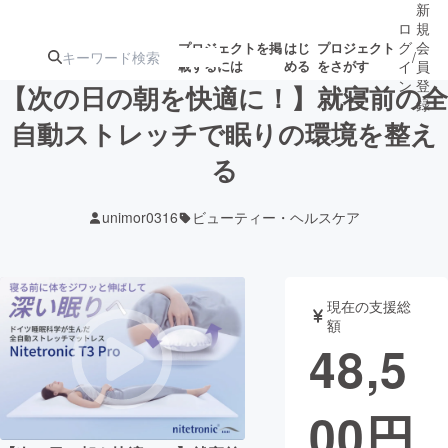
新
ロ
規
グ
会
プロジェクトを掲
はじ
プロジェクト
/
載するには
める
をさがす
イ
員
ン
登
【次の日の朝を快適に！】就寝前の全
録
自動ストレッチで眠りの環境を整え
る
人気のプロ
注目のリ
注目の新着プロ
募集終了が近いプ
もうすぐ公開
ジェクト
ターン
ジェクト
ロジェクト
されます
unimor0316
ビューティー・ヘルスケア
アート・写真
音楽
現在の支援総
テクノロジー・ガジェット
ゲーム・サ
額
48,5
映像・映画
書籍・雑誌
00
円
ビジネス・起業
チャレンジ