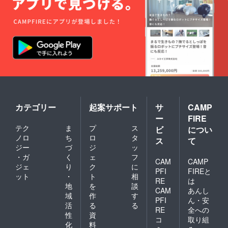
カテゴリー
起案サポート
サ
CAMP
ー
FIRE
テク
ま
プ
ス
ビ
につい
ノロ
ち
ロ
タ
ス
て
ジー
づ
ジ
ッ
・ガ
く
ェ
フ
CAM
CAMP
ジェ
り
ク
に
PFI
FIREと
ット
・
ト
相
RE
は
地
を
談
CAM
あんし
域
作
す
PFI
ん・安
活
る
る
RE
全への
性
資
コ
取り組
化
料