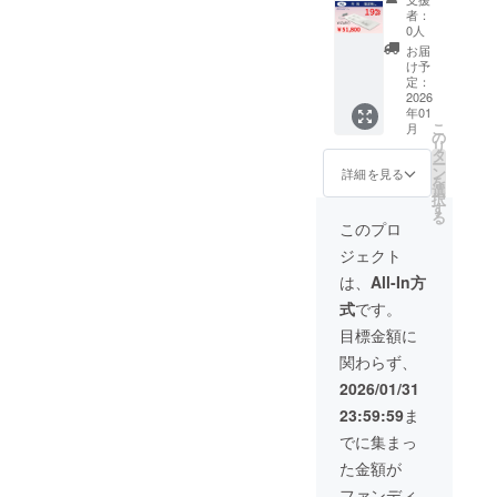
者：
0人
お届
け予
定：
2026
年01
こ
月
の
リ
タ
ー
ン
詳細を見る
を
選
択
す
る
このプロ
ジェクト
は、
All-In方
式
です。
目標金額に
関わらず、
2026/01/31
23:59:59
ま
でに集まっ
た金額が
ファンディ