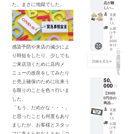
ラベル
リター
店が難
ラン
た。まさに地獄でした。
ご)2本
セー
に表記
ンに貼
しい方
チ・
〔各90
ジ』 感
されま
付され
向けス
ディ
ｇ〕、
謝の気
す。商
支援
たラベ
イーツ
ナー）
あおも
持ちを
者：
品開封
ルや注
セット
と
りプリ
1人
込め
前には
意書き
C】
NATUR
ン(バニ
て、お
お届
必ずお
をご確
『あお
E SHOP
ラ)2本
け予
礼の
届けの
認くだ
もり生
でのお
定：
〔各90
メッ
リター
さい。
プリン
2025
買い物
ｇ〕 ※
セージ
ンに貼
年12
詰合
感染予防や来店の減少によ
にご利
こちら
をメー
付され
こ
月
せ』 あ
用いた
の
の返礼
ルにて
たラベ
リ
り時短をしたり、少しでも
おもり
だけま
タ
品は
お送り
ルや注
ー
生プリ
す。1枚
ン
クール
詳細を見る
しま
意書き
ご来店頂くために店内メ
を
ン(塩カ
ずつの
選
冷蔵で
す。
をご確
択
ラメ
利用が
す
のお届
ニューの改良をしてみたり
認くだ
る
ル)2個
可能で
けとな
さい。
50,
〔生地
す。 ・
りま
と売上確保のために出来う
各120
000
現金へ
す。 ※
円
ｇ〕、
る限りのことを色々行いま
の交換
原材料
【3000
あおも
はでき
及び添
0円分の
した。
り生プ
ませ
加物等
商品券
リン(り
ん。お
の食品
「もう、だめかな・・・」
とお礼
んご)2
つりは
表示は
支援
のメッ
個〔生
でませ
お届け
者：
と思ったことも何度もあり
セー
地各120
ん。 ・
1人
商品の
ジ】
ｇ〕
指定の
ラベル
お届
ましたが、お客様とスタッ
『商品
『あお
ご住所
け予
に表記
券』
もりプ
定：
に発送
フに支えられなんとか「コ
されま