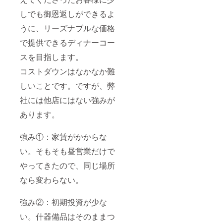
個口で
のお届
しでも御恩返しができるよ
けとな
うに、リーズナブルな価格
りま
す。 ※
で提供できるディナーコー
原材料
及び添
スを目指します。
加物等
の食品
コストダウンはなかなか難
表示は
お届け
しいことです。ですが、弊
商品の
社には他店にはない強みが
ラベル
に表記
あります。
されま
す。商
品開封
強み①：家賃がかからな
前には
必ずお
い。そもそも昼営業だけで
届けの
リター
やってきたので、同じ場所
ンに貼
なら変わらない。
付され
たラベ
ルや注
強み②：初期投資が少な
意書き
をご確
い。什器備品はそのままつ
認くだ