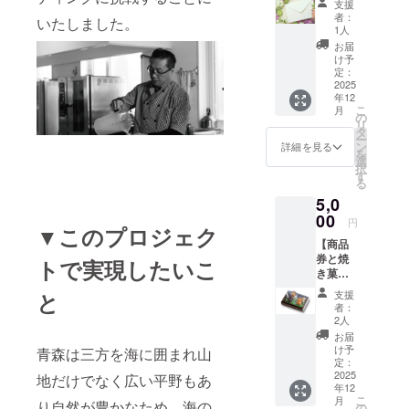
支援
謝の気
者：
いたしました。
持ちを
1人
込め
お届
て、お
け予
礼の
定：
メッ
2025
年12
セージ
こ
月
をメー
の
リ
ルにて
タ
ー
お送り
ン
詳細を見る
を
しま
選
択
す。
す
る
5,0
00
円
▼このプロジェク
【商品
券と焼
トで実現したいこ
き菓子
のセッ
と
支援
ト】
者：
『商品
2人
券』
お届
1000円
け予
青森は三方を海に囲まれ山
分
定：
（1000
2025
地だけでなく広い平野もあ
年12
円×1
こ
月
り自然が豊かなため、海の
枚） ・
の