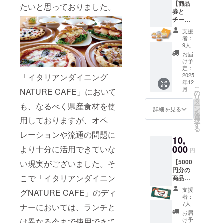
【商品
ラン
たいと思っておりました。
ん。お
券と
チ・
つりは
チーズ
ディ
でませ
ケーキ
ナー)と
ん。 ・
支援
のセッ
NATUR
指定の
者：
ト】
E SHOP
ご住所
9人
『商品
でのお
に発送
お届
券』
買い物
いたし
け予
4000円
にご利
定：
ます。
分
2025
「イタリアンダイニング
用いた
・有効
年12
（1000
だけま
期間：
こ
月
NATURE CAFE」において
円×4
す。1枚
の
2025年
リ
枚） ・
ずつの
タ
12月6
ー
も、なるべく県産食材を使
イタリ
利用が
ン
日〜
詳細を見る
を
アンダ
可能で
選
2026年
用しておりますが、オペ
択
イニン
す。 ・
す
2月28日
る
グ
現金へ
まで
レーションや流通の問題に
10,
NATUR
の交換
『青い
E
000
はでき
より十分に活用できていな
森のク
円
CAFE(
ませ
マのお
【5000
い現実がございました。そ
ラン
ん。お
菓子屋
円分の
チ・
つりは
さん詰
こで「イタリアンダイニン
商品券
ディ
でませ
め合わ
とお礼
ナー)と
ん。 ・
せ』 ク
支援
グNATURE CAFE」のディ
のメッ
NATUR
指定の
マの
者：
セー
E SHOP
ご住所
7人
フィナ
ナーにおいては、ランチと
ジ】
でのお
に発送
ンシェ
お届
『商品
買い物
いたし
け予
は異なる今まで使用できて
(プレー