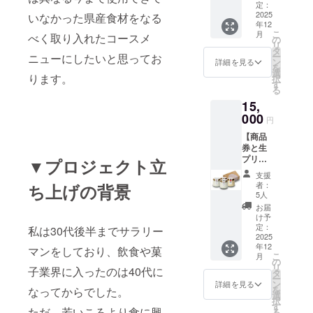
券』
にご利
定：
ます。
ン)1個
5000円
2025
用いた
いなかった県産食材をなる
・有効
〔35
年12
分
だけま
期間：
ｇ〕、
こ
月
べく取り入れたコースメ
（1000
す。1枚
の
2025年
クマの
リ
円×5
ずつの
タ
12月6
フィナ
ー
ニューにしたいと思ってお
枚） ・
利用が
ン
日〜
詳細を見る
ンシェ
を
イタリ
可能で
選
2026年
(ショコ
ります。
択
アンダ
す。 ・
す
2月28日
ラ)1個
る
イニン
現金へ
まで
〔35
15,
グ
の交換
『あお
ｇ〕、
NATUR
000
はでき
もりプ
うさぎ
円
E
ませ
リン詰
のマド
【商品
CAFE（
ん。お
合せ』
レーヌ1
券と生
ラン
つりは
あおも
個〔20
プリン
チ・
▼プロジェクト立
でませ
りプリ
ｇ〕、
のセッ
ディ
ん。 ・
ン(プ
リスの
支援
ト】
ナー）
指定の
レー
者：
ち上げの背景
クッ
『商品
と
ご住所
5人
ン)2本
キー(2
券』
NATUR
に発送
〔各90
お届
種)1袋
5000円
E SHOP
いたし
け予
ｇ〕、
〔計20
分
でのお
定：
ます。
私は30代後半までサラリー
あおも
ｇ〕 ※
（1000
2025
買い物
・有効
りプリ
こちら
年12
円×5
にご利
マンをしており、飲食や菓
期間：
ン(りん
の返礼
こ
月
枚） ・
用いた
の
2025年
ご)2本
品は常
リ
子業界に入ったのは40代に
イタリ
だけま
タ
12月6
〔各90
温での
ー
アンダ
す。1枚
ン
日〜
詳細を見る
ｇ〕、
お届け
を
なってからでした。
イニン
ずつの
選
2026年
あおも
となり
択
グ
利用が
す
2月28日
りプリ
ます。
ただ、若いころより食に興
る