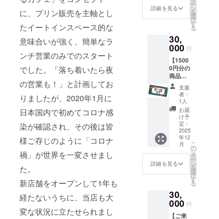
タ
ｇ〕、
んご)2
をご確
ー
生プリ
す。1枚
ン
うさぎ
詳細を見る
個〔生
認くだ
を
に、プリン販売を主軸とし
ン(塩カ
ずつの
選
のマド
地各120
さい。
択
ラメ
利用が
す
レーヌ1
ｇ〕 ※
たイートインスペース的な
る
ル)2個
可能で
個〔20
こちら
30,
〔生地
す。 ・
ｇ〕、
意味合いが強く、簡単なラ
の返礼
各120
000
現金へ
リスの
品は
円
ｇ〕、
の交換
ンチ営業のみでのスタート
クッ
クール
【1500
あおも
はでき
キー(2
冷蔵で
0円分の
でした。「落ち着いたら夜
り生プ
ませ
種)1袋
のお届
商品券
リン(り
ん。お
〔計20
けとな
の営業も！」と計画してお
とお礼
んご)2
つりは
ｇ〕 ※
りま
支援
のメッ
個〔生
でませ
こちら
者：
す。 ※
りましたが、2020年1月に
セー
地各120
ん。 ・
1人
の返礼
原材料
ジ】
ｇ〕
指定の
品は
お届
及び添
日本国内で初めてコロナ感
『商品
『あお
ご住所
け予
クール
加物等
券』
もりプ
定：
に発送
染が確認され、その後は皆
冷凍で
の食品
10000
2025
リン詰
いたし
のお届
表示は
年12
円分
合せ』
様ご存じのように「コロナ
ます。
けとな
お届け
こ
月
（1000
あおも
の
・有効
りま
商品の
リ
禍」が世界を一変させまし
円×15
りプリ
タ
期間：
す。 ※
ラベル
ー
枚） ・
ン(プ
ン
2025年
詳細を見る
原材料
に表記
を
た。
イタリ
レー
選
12月6
及び添
されま
択
アンダ
ン)2本
す
日〜
加物等
す。商
新店舗をオープンして1年も
る
イニン
〔各90
2026年
の食品
品開封
30,
グ
ｇ〕、
2月28日
表示は
経たないうちに、当店も大
前には
NATUR
000
あおも
まで
お届け
円
必ずお
E
りプリ
変な状況に立たせられまし
『お礼
商品の
届けの
【ご来
CAFE（
ン(りん
のメッ