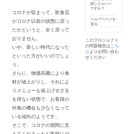
込め
(プレー
談したらいい
て、お
ン)1個
ですか？
コロナが収まって、飲食店
礼の
〔35
メッ
ｇ〕、
ヘルプページを
がコロナ以前の状態に戻っ
セージ
クマの
見る
をメー
フィナ
たかというと、全く戻って
ルにて
ンシェ
お送り
(ショコ
おりません。
このプロジェクト
しま
ラ)1個
の問題報告は
す。
こち
〔35
いや、新しい時代になった
ｇ〕、
ら
よりお問い合わ
といった方がいいのでしょ
うさぎ
せください
のマド
う。
レーヌ1
個〔20
さらに、物価高騰により食
ｇ〕、
リスの
材が値上がりし、それによ
クッ
キー(2
りメニューも値上げせざる
種)1袋
を得ない状態で、お客様の
〔計20
ｇ〕 ※
外食の機会も少なくなって
こちら
の返礼
いる傾向のようです。
品は
クール
そこで、コロナの期間に支
冷蔵と
冷凍の2
えてくださったお客様に少