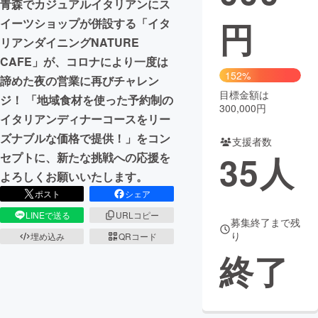
青森でカジュアルイタリアンにス
円
イーツショップが併設する「イタ
まちづくり・地域活性化
リアンダイニングNATURE
CAFE」が、コロナにより一度は
CAMPFIRE for Social Good
CAMPFIRE Creation
152%
諦めた夜の営業に再びチャレン
CAMPFIREふるさと納税
machi-ya
コミュニティ
目標金額は
ジ！ 「地域食材を使った予約制の
300,000円
イタリアンディナーコースをリー
ズナブルな価格で提供！」をコン
支援者数
35
人
セプトに、新たな挑戦への応援を
よろしくお願いいたします。
ポスト
シェア
LINEで送る
URLコピー
募集終了まで残
り
埋め込み
QRコード
終了