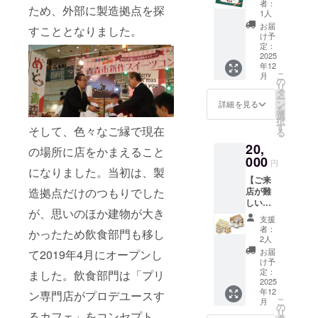
前90
ご住所
持ちを
者：
品は
リター
ため、外部に製造拠点を探
セー
ｇ〕、
に発送
1人
込め
クール
ンに貼
ジ】
クレー
いたし
て、お
お届
冷凍で
付され
すこととなりました。
『商品
ムアン
ます。
け予
礼の
のお届
たラベ
券』
ジュ1個
定：
・有効
メッ
けとな
ルや注
10000
2025
〔水切
期間：
セージ
りま
意書き
年12
円分
り前70
2025年
をメー
す。 ※
をご確
こ
月
（1000
ｇ〕
の
12月6
ルにて
原材料
認くだ
リ
円×10
『青い
タ
日〜
お送り
及び添
さい。
ー
枚） ・
森のク
ン
2026年
詳細を見る
しま
加物等
を
イタリ
マのお
選
2月28日
す。
の食品
択
アンダ
菓子屋
す
まで
そして、色々なご縁で現在
表示は
る
イニン
さん詰
『あお
お届け
20,
グ
め合わ
もり生
の場所に店をかまえること
商品の
NATUR
000
せ』 ク
プリン
円
ラベル
E
になりました。当初は、製
マの
詰合
に表記
【ご来
CAFE（
フィナ
せ』 あ
されま
店が難
造拠点だけのつもりでした
ラン
ンシェ
おもり
す。商
しい方
チ・
(プレー
生プリ
品開封
が、思いのほか建物が大き
向けス
ディ
ン)1個
ン(塩カ
支援
前には
イーツ
ナー）
〔35
ラメ
者：
必ずお
かったため飲食部門も移し
セット
と
ｇ〕、
2人
ル)2個
届けの
B】
NATUR
クマの
〔生地
お届
て2019年4月にオープンし
リター
『あお
E SHOP
フィナ
け予
各120
ンに貼
もり生
でのお
定：
ンシェ
ました。飲食部門は「プリ
ｇ〕、
付され
プリン
2025
買い物
(ショコ
あおも
たラベ
年12
詰合
ン専門店がプロデユースす
にご利
ラ)1個
り生プ
ルや注
こ
月
せ』 あ
用いた
の
〔35
リン(り
意書き
リ
るカフェ」をコンセプト
おもり
だけま