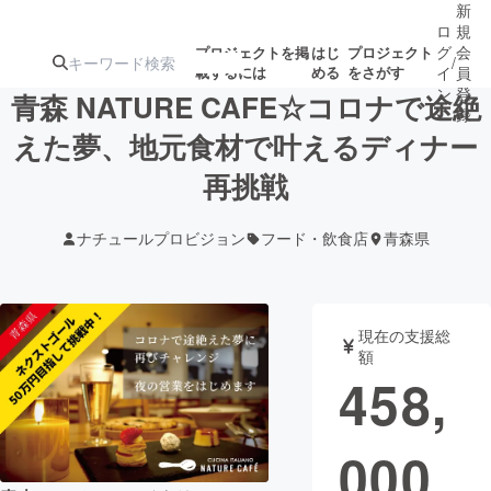
新
ロ
規
グ
会
プロジェクトを掲
はじ
プロジェクト
/
載するには
める
をさがす
イ
員
ン
登
青森 NATURE CAFE☆コロナで途絶
録
えた夢、地元食材で叶えるディナー
再挑戦
人気のプロ
注目のリ
注目の新着プロ
募集終了が近いプ
もうすぐ公開
ジェクト
ターン
ジェクト
ロジェクト
されます
ナチュールプロビジョン
フード・飲食店
青森県
アート・写真
音楽
現在の支援総
テクノロジー・ガジェット
ゲーム・サ
額
458,
映像・映画
書籍・雑誌
000
ビジネス・起業
チャレンジ