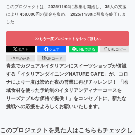
このプロジェクトは、
2025/11/04
に募集を開始し、
35
人の支援
により
458,000
円の資金を集め、
2025/11/30
に募集を終了しま
した
もう一度プロジェクトをやってほしい
ポスト
シェア
LINEで送る
URLコピー
埋め込み
QRコード
青森でカジュアルイタリアンにスイーツショップが併設
する「イタリアンダイニングNATURE CAFE」が、コロ
ナにより一度は諦めた夜の営業に再びチャレンジ！ 「地
域食材を使った予約制のイタリアンディナーコースを
リーズナブルな価格で提供！」をコンセプトに、新たな
挑戦への応援をよろしくお願いいたします。
このプロジェクトを見た人はこちらもチェックし