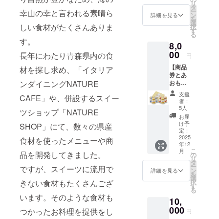
リ
イタリ
タ
ー
幸山の幸と言われる素晴ら
アンダ
ン
詳細を見る
を
イニン
選
しい食材がたくさんありま
択
グ
す
る
NATUR
す。
8,0
E
CAFE（
00
長年にわたり青森県内の食
円
ラン
【商品
チ・
材を探し求め、「イタリア
券とあ
ディ
ンダイニングNATURE
おもり
ナー）
プリン
と
支援
CAFE」や、併設するスイー
のセッ
NATUR
者：
ト】
E SHOP
5人
ツショップ「NATURE
『商品
でのお
お届
券』
買い物
け予
SHOP」にて、数々の県産
3000円
にご利
定：
分
2025
用いた
食材を使ったメニューや商
年12
（1000
だけま
こ
月
円×3
品を開発してきました。
す。1枚
の
リ
枚） ・
ずつの
タ
ー
ですが、スイーツに流用で
イタリ
利用が
ン
詳細を見る
を
アンダ
可能で
選
きない食材もたくさんござ
択
イニン
す。 ・
す
る
グ
現金へ
います。そのような食材も
10,
NATUR
の交換
E
000
はでき
つかったお料理を提供をし
円
CAFE(
ませ