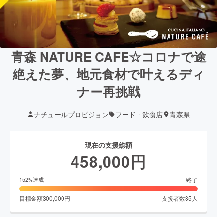
青森 NATURE CAFE☆コロナで途
絶えた夢、地元食材で叶えるディ
ナー再挑戦
ナチュールプロビジョン
フード・飲食店
青森県
現在の支援総額
458,000
円
終了
152
%達成
目標金額
300,000
円
支援者数
35
人