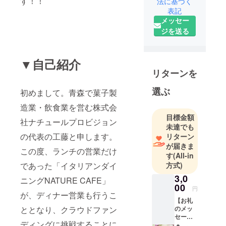
す！！
法に基づく
表記
メッセー
ジを送る
▼自己紹介
リターンを
選ぶ
初めまして。青森で菓子製
造業・飲食業を営む株式会
目標金額
社ナチュールプロビジョン
未達でも
の代表の工藤と申します。
リターン
が届きま
この度、ランチの営業だけ
す
(All-in
方式)
であった「イタリアンダイ
3,0
ニングNATURE CAFE」
00
円
が、ディナー営業も行うこ
【お礼
のメッ
ととなり、クラウドファン
セー
ディングに挑戦することに
ジ】 感