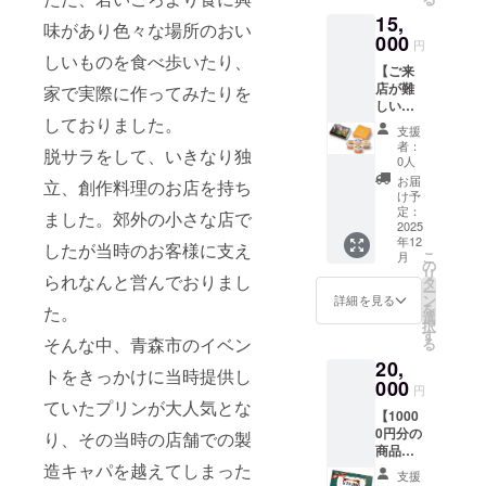
NATUR
可能で
まで
ン(バニ
※原材料
15,
E
す。 ・
『Melty
ラ)2本
味があり色々な場所のおい
及び添
CAFE(
000
現金へ
チーズ
〔各90
円
加物等
ラン
の交換
しいものを食べ歩いたり、
ケーキ
ｇ〕 ※
の食品
【ご来
チ・
はでき
詰合
こちら
表示は
店が難
ディ
家で実際に作ってみたりを
ませ
せ』 バ
の返礼
お届け
しい方
ナー)と
ん。お
スク
品は
商品の
しておりました。
向けス
NATUR
つりは
チーズ
クール
支援
ラベル
イーツ
E SHOP
でませ
ケーキ2
者：
冷蔵で
に表記
脱サラをして、いきなり独
セット
でのお
ん。 ・
0人
個〔各
のお届
されま
A】
買い物
指定の
焼成前
お届
けとな
立、創作料理のお店を持ち
す。商
『Melty
にご利
ご住所
け予
90
りま
品開封
チーズ
用いた
定：
に発送
ｇ〕、
ました。郊外の小さな店で
す。 ※
前には
ケーキ
2025
だけま
いたし
ベイク
原材料
必ずお
年12
詰合
す。1枚
したが当時のお客様に支え
ます。
ドチー
及び添
届けの
こ
月
せ』 バ
ずつの
の
・有効
ズケー
加物等
リター
リ
スク
られなんと営んでおりまし
利用が
タ
期間：
キ1個
の食品
ンに貼
ー
チーズ
可能で
ン
2025年
詳細を見る
〔焼成
表示は
付され
を
た。
ケーキ2
す。 ・
選
12月6
前90
お届け
たラベ
択
個〔各
現金へ
す
日〜
ｇ〕、
商品の
ルや注
そんな中、青森市のイベン
る
焼成前
の交換
2026年
クレー
ラベル
意書き
20,
90
はでき
2月28日
ムアン
トをきっかけに当時提供し
に表記
をご確
ｇ〕、
000
ませ
まで
ジュ1個
円
されま
認くだ
ベイク
ん。お
『お礼
ていたプリンが大人気とな
〔水切
す。商
さい。
【1000
ドチー
つりは
のメッ
り前70
品開封
0円分の
ズケー
り、その当時の店舗での製
でませ
セー
ｇ〕 ※
前には
商品券
キ1個
ん。 ・
ジ』 感
こちら
必ずお
とお礼
造キャパを越えてしまった
〔焼成
指定の
謝の気
の返礼
支援
届けの
のメッ