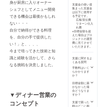
す。 ・
身が厨房に入りオーナー
ケーキ2
支援金の使い道
現金へ
個〔各
集まった支援金
シェフとしてメニュー開発
の交換
焼成前
は以下に使用す
はでき
90
できる機会は最後かもしれ
る予定です。
ませ
ｇ〕、
広報/宣伝費
ん。お
ベイク
ない・・・
リターン仕入
つりは
ドチー
れ費
でませ
ズケー
自分で納得ができる料理
※目標金額を超
ん。 ・
キ1個
えた場合はプロ
指定の
を、自分の手で提供した
〔焼成
ジェクトの運営
ご住所
前90
費に充てさせて
い！」と、、、、
に発送
ｇ〕、
いただきます。
いたし
クレー
今まで培ってきた技術と知
ます。
ムアン
・有効
ジュ1個
識と経験を活かして、さら
支援に関するよ
期間：
〔水切
くある質問
2025年
り前70
なる挑戦を決意しました。
12月6
ｇ〕
手数料はいく
日〜
『青い
らかかります
2026年
森のク
か？
2月28日
マのお
まで
菓子屋
目標金額に届
『お礼
さん詰
かなかった場
のメッ
め合わ
合どうなりま
▼ディナー営業の
セー
せ』 ク
すか？
ジ』 感
マの
謝の気
コンセプト
フィナ
支援で困った
持ちを
ンシェ
時はどこに相