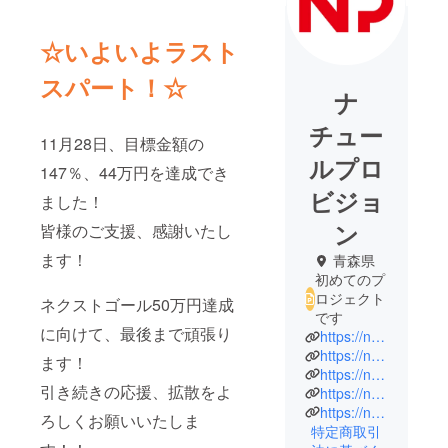
☆いよいよラスト
スパート！☆
ナ
チュー
11月28日、目標金額の
ルプロ
147％、44万円を達成でき
ビジョ
ました！
ン
皆様のご支援、感謝いたし
ます！
青森県
初めてのプ
ロジェクト
ネクストゴール50万円達成
です
に向けて、最後まで頑張り
https://nature-provision.co.jp/
https://nature-cafe.shop/
ます！
https://nature-aomori.com/apk/
引き続きの応援、拡散をよ
https://nature-aomori.com/ailes/
https://nature-aomori.com/melty/
ろしくお願いいたしま
特定商取引