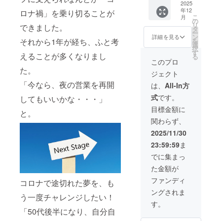
30000
2025
リン詰
いたし
す。商
年12
円分
ロナ禍」を乗り切ることが
合せ』
ます。
品開封
こ
月
（1000
あおも
の
・有効
前には
リ
できました。
円×30
りプリ
タ
期間：
必ずお
ー
枚） ・
ン(プ
ン
2025年
詳細を見る
届けの
を
それから1年が経ち、ふと考
イタリ
レー
選
12月6
リター
択
アンダ
ン)2本
す
日〜
ンに貼
えることが多くなりまし
る
イニン
〔各90
2026年
このプロ
付され
グ
ｇ〕、
2月28日
た。
たラベ
ジェクト
NATUR
あおも
まで
ルや注
E
りプリ
「今なら、夜の営業を再開
『お礼
は、
All-In方
意書き
CAFE（
ン(りん
のメッ
をご確
式
です。
してもいいかな・・・」
ラン
ご)2本
セー
認くだ
チ・
〔各90
ジ』 感
目標金額に
さい。
と。
ディ
ｇ〕、
謝の気
関わらず、
ナー）
あおも
持ちを
と
りプリ
込め
2025/11/30
NATUR
ン(バニ
て、お
23:59:59
ま
E SHOP
ラ)2本
礼の
でのお
〔各90
メッ
でに集まっ
買い物
ｇ〕
セージ
た金額が
にご利
『Melty
をメー
用いた
チーズ
ルにて
ファンディ
コロナで途切れた夢を、も
だけま
ケーキ
お送り
ングされま
す。1枚
詰合
しま
う一度チャレンジしたい！
ずつの
せ』 バ
す。
す。
利用が
スク
「50代後半になり、自分自
可能で
チーズ