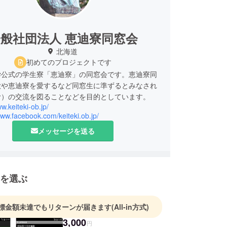
般社団法人 恵迪寮同窓会
北海道
初めてのプロジェクトです
学公式の学生寮「恵迪寮」の同窓会です。恵迪寮同
歌や恵迪寮を愛するなど同窓生に準ずるとみなされ
む）の交流を図ることなどを目的としています。
ww.keiteki-ob.jp/
www.facebook.com/keiteki.ob.jp/
メッセージを送る
を選ぶ
標金額未達でもリターンが届きます
(All-in方式)
3,000
円