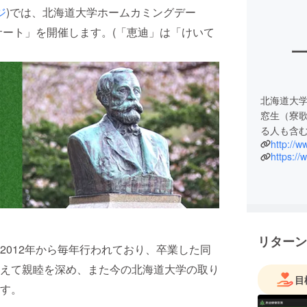
ジ
)では、北海道大学ホームカミングデー
サート」を開催します。(「恵迪」は「けいて
一
北海道大
窓生（寮
る人も含
http://w
https://
リターン
012年から毎年行われており、卒業した同
えて親睦を深め、また今の北海道大学の取り
目
す。