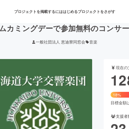
プロジェクトを掲載するには
はじめる
プロジェクトをさがす
ムカミングデーで参加無料のコンサ
一般社団法人 恵迪寮同窓会
音楽
注目のリターン
注目の新着プロジェクト
募集終了が近いプロジェクト
も
現在の
音楽
舞台・パフォーマンス
12
ゲーム・サービス開発
フード・飲食店
18%
書籍・雑誌出版
アニメ・漫画
目標金額は7
支援者
チャレンジ
ビューティー・ヘルスケ
23