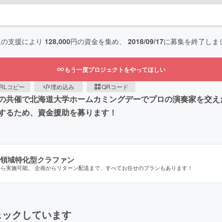
人の支援により
128,000
円の資金を集め、
2018/09/17
に募集を終了しま
もう一度プロジェクトをやってほしい
RLコピー
埋め込み
QRコード
の共催で北海道大学ホームカミングデーでプロの演奏家を交え
するため、資金援助を募ります！
領域特化型クラファン
から実施可能。 企画からリターン配送まで、すべてお任せのプランもあります！
ェックしています