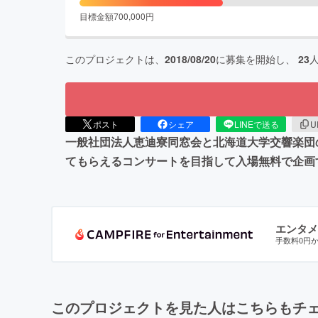
目標金額
700,000
円
このプロジェクトは、
2018/08/20
に募集を開始し、
23
ポスト
シェア
LINEで送る
U
一般社団法人恵迪寮同窓会と北海道大学交響楽団
てもらえるコンサートを目指して入場無料で企画
エンタメ
手数料0円
このプロジェクトを見た人はこちらもチ