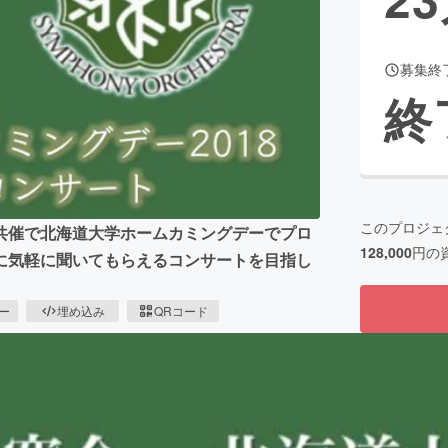
募集終
CAMPFIRE for Social Good
CAMPFIRE Creation
終
CAMPFIREふるさと納税
machi-ya
コミュニティ
このプロジェ
共催で北海道大学ホームカミングデーでプロ
128,000
円の
に気軽に聞いてもらえるコンサートを目指し
ピー
埋め込み
QRコード