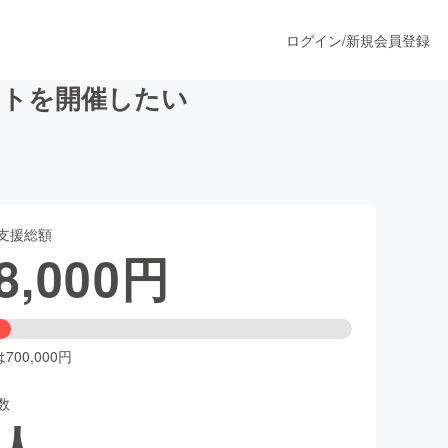
ログイン
/
新規会員登録
ートを開催したい
うすぐ公開されます
支援総額
プロダクト
8,000
円
ファッション
スポーツ
00,000円
数
ア
ソーシャルグッド
人