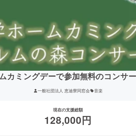
ムカミングデーで参加無料のコンサ
一般社団法人 恵迪寮同窓会
音楽
現在の支援総額
128,000
円