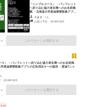
「シンプルコース」 ・パンフレット
へ折り込む協力者名簿へのお名前掲
載 ・北海道大学恵迪寮寮歌集アプリ
の広告消去キーの提供
支援者：1人
お届け予定：2018年09月
このリターンを選択する
る
ース」 ・パンフレットへ折り込む協力者名簿へのお名前掲
大学恵迪寮寮歌集アプリの広告消去キーの提供 ・恵迪Tシャ
人
：2018年09月
このリターンを選択する
る
残り
19