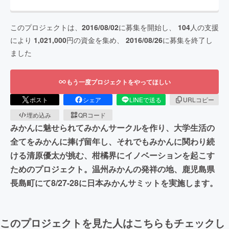
このプロジェクトは、
2016/08/02
に募集を開始し、
104
人の支援
により
1,021,000
円の資金を集め、
2016/08/26
に募集を終了し
ました
もう一度プロジェクトをやってほしい
ポスト
シェア
LINEで送る
URLコピー
埋め込み
QRコード
みかんに魅せられてみかんサークルを作り、大学生活の
全てをみかんに捧げ留年し、それでもみかんに関わり続
ける清原優太が挑む、柑橘界にイノベーションを起こす
ためのプロジェクト。温州みかんの発祥の地、鹿児島県
長島町にて8/27-28に日本みかんサミットを実施します。
このプロジェクトを見た人はこちらもチェックし