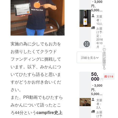
・3,000
りすぐ
待 ※ヒ
円、
りの農
ミツの
5,000円
家さん
Facebo
のリ
から、
okグ
支援
ターン
収穫し
ループ
者：
内容全
たての
では、
13人
て ・童
みかん
○ここだ
お届
謡「み
を直送
けで公
け予
かんの
しま
定：
開す
花咲く
2016
す。
る、日
実施の為に少しでもお力を
年10
丘」の
本みか
こ
月
舞台に
の
んサ
お借りしたくてクラウド
リ
もなっ
タ
ミット
ー
た100年
ン
の
詳細を見る
ファンディングに挑戦して
を
以上の
選
ディー
択
歴史を
す
います。以下、みかんにつ
プな内
る
持つ伊
容報告
50,
豆のみ
いてひたすら語ると思いま
○柑橘に
残り18
かん
000
関わる
円
すがどうかお付き合いくだ
園、宇
イベン
・3,000
佐美農
ト情報
さい。
円、
園での
○柑橘を
5,000
みかん
使った
また、PR動画でもひたすら
円、
狩りご
加工
支援
10,000
招待券
品・ス
者：
みかんについて語ったとこ
円の全
（食べ
2人
イーツ
てのリ
放題＋
ろ44分という
campfire史上
に関す
お届
ターン
お土産
け予
る情報