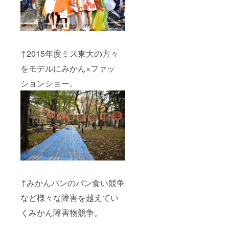
ツアー
を作成
するこ
とを意
味しま
す。プ
ラン作
↑2015年度ミス東大の方々
成料は
をモデルにみかん×ファッ
無償と
なりま
ションショー。
すが、
交通費
はご支
援者様
のご負
担、食
費・宿
泊費に
関して
も原則
として
ご支援
↑みかんパンのパン食い競争
者様の
負担と
など様々な障害を越えてい
なりま
す。
くみかん障害物競争。