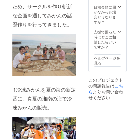
イドで
は、ご
付とな
ため、サークルを作り斬新
お作り
支援者
りま
目標金額に届
しま
様のご
す。
かなかった場
な企画を通してみかんの話
す。参
要望を
合どうなりま
加人数
元に清
すか？
題作りを行ってきました。
は一人
原優太
から何
と日本
支援で困った
人で
みかん
時はどこに相
も。全
愛好会
談したらいい
国どこ
メン
ですか？
でも可
バーが
能で
持つあ
ヘルプページを
す。交
りとあ
見る
通費、
らゆる
会場費
知識と
などに
人脈を
このプロジェクト
ついて
駆使し
の問題報告は
こち
は相談
て通常
↑冷凍みかんを夏の海の新定
となり
のツ
ら
よりお問い合わ
ます。
アーで
せください
番に。真夏の湘南の海で冷
は決し
て体験
凍みかんの販売。
できな
いみか
ん体験
をする
ことの
出来る