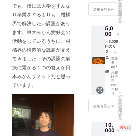
リ
会の実
タ
でも、僕には大学をすんな
ー
施場所
ン
詳細を見る
を
は東京
り卒業をするよりも、柑橘
選
択
都をは
す
る
界で解決したい課題があり
じめと
5,0
した数
ます。東大みかん愛好会の
カ所を
00
円
企画中
活動をしているうちに、柑
・3,000
です。
円のリ
ご来場
橘界の構造的な課題が見え
ターン
頂けな
内容全
い方に
てきました。その課題の解
支援
て ・農
は後日
者：
家さん
動画で
決に繋がる１つの答えが日
68人
直送の
の配信
お届
本みかんサミットだと思っ
温州み
も致し
け予
かん5kg
ま
定：
ています。
※おいし
2016
す。）
年12
いで
・みか
こ
月
す。 ※
ん情報
の
リ
今回の
をお届
タ
ー
サミッ
けする
ン
詳細を見る
を
トに参
ヒミツ
選
択
加する
の
す
る
農家さ
Facebo
10,
んをは
okグ
残り37
じめと
000
ループ
円
した 選
にご招