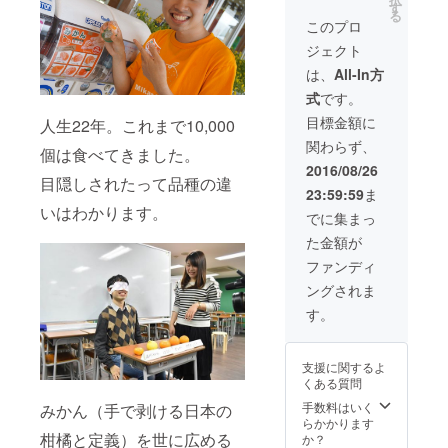
んの品
・みか
ミット
す
定で
る
種の違
ん産地
会場で
このプロ
す。
いや歴
のスペ
行われ
ジェクト
史、思
シャル
た講演
わぬ活
ツアー
やワー
は、
All-In方
用法な
の作成
ク
式
です。
どのみ
※みかん
ショッ
かん知
100kg
プ発表
目標金額に
人生22年。これまで10,000
識が楽
はみか
などを
関わらず、
しく学
ん1,000
記録し
個は食べてきました。
べる出
個分で
た動画
2016/08/26
前授
す。日
目隠しされたって品種の違
の視聴
23:59:59
ま
業」ま
本人の
権 ※宇
いはわかります。
たは
平均消
佐美農
でに集まっ
「みか
費個数
園まで
た金額が
んを
は約30
の交通
使った
個なの
費は実
ファンディ
料理/ス
で30年
費とな
ングされま
イーツ
分相当
りま
教室」
の量と
す。 ※
す。
を開催
なりま
みかん
しま
す。 ※
ビール
す。 内
みかん
は現在
支援に関するよ
容はご
産地の
醸造中
くある質問
要望に
スペ
ですの
合わせ
シャル
で、完
手数料はいく
みかん（手で剥ける日本の
てオー
ツアー
成し次
らかかります
ダーメ
作成と
柑橘と定義）を世に広める
第の送
か？