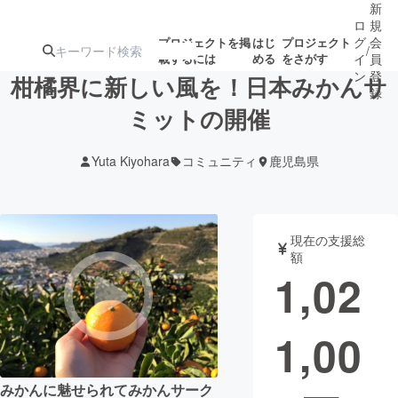
新
ロ
規
グ
会
プロジェクトを掲
はじ
プロジェクト
/
載するには
める
をさがす
イ
員
ン
登
柑橘界に新しい風を！日本みかんサ
録
ミットの開催
人気のプロ
注目のリ
注目の新着プロ
募集終了が近いプ
もうすぐ公開
Yuta Kiyohara
コミュニティ
鹿児島県
ジェクト
ターン
ジェクト
ロジェクト
されます
アート・写真
音楽
現在の支援総
額
1,02
テクノロジー・ガジェット
ゲーム・サ
1,00
映像・映画
書籍・雑誌
ビジネス・起業
チャレンジ
みかんに魅せられてみかんサーク