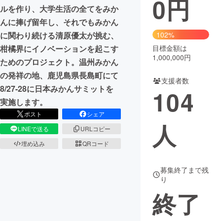
0
円
ルを作り、大学生活の全てをみか
まちづくり・地域活性化
んに捧げ留年し、それでもみかん
に関わり続ける清原優太が挑む、
102%
柑橘界にイノベーションを起こす
目標金額は
CAMPFIRE for Social Good
CAMPFIRE Creation
1,000,000円
ためのプロジェクト。温州みかん
CAMPFIREふるさと納税
machi-ya
コミュニティ
の発祥の地、鹿児島県長島町にて
支援者数
8/27-28に日本みかんサミットを
104
実施します。
ポスト
シェア
人
LINEで送る
URLコピー
埋め込み
QRコード
募集終了まで残
り
終了