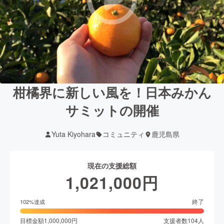
柑橘界に新しい風を！日本みかん
サミットの開催
Yuta Kiyohara
コミュニティ
鹿児島県
現在の支援総額
1,021,000
円
終了
102
%達成
目標金額
1,000,000
円
支援者数
104
人