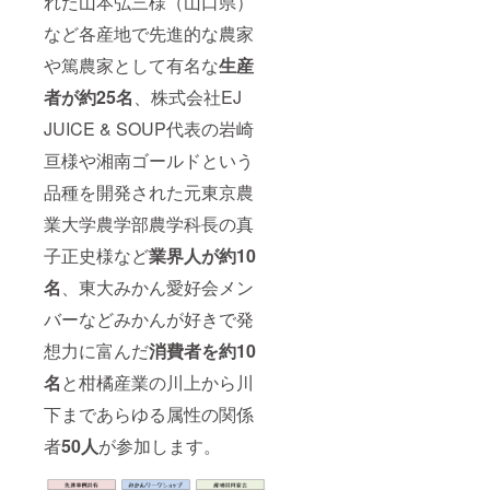
れた山本弘三様（山口県）
など各産地で先進的な農家
や篤農家として有名な
生産
者が約25名
、株式会社EJ
JUICE & SOUP代表の岩崎
亘様や湘南ゴールドという
品種を開発された元東京農
業大学農学部農学科長の真
子正史様など
業界人が約10
名
、東大みかん愛好会メン
バーなどみかんが好きで発
想力に富んだ
消費者を約10
名
と柑橘産業の川上から川
下まであらゆる属性の関係
者
50人
が参加します。