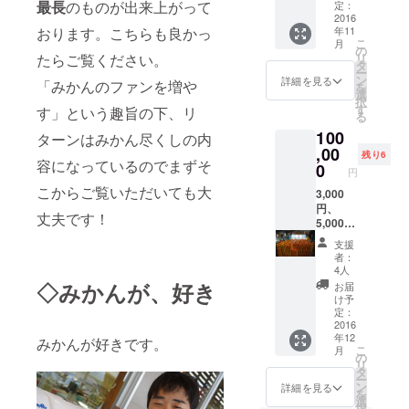
内容 ・
最長
のものが出来上がって
みかん
定：
○美味し
みかん
2016
約
いみか
おります。こちらも良かっ
年11
の魅力
1.5kg）
ん農家
こ
月
を満喫
※みかん
の
さんマ
たらご覧ください。
リ
する
狩りご
タ
ル秘情
ー
ワーク
招待券
ン
詳細を見る
報 など
「みかんのファンを増や
を
ショッ
は2016
選
などを
択
プorみ
年10月
す
す」という趣旨の下、リ
お届け
る
かん料
以降の
してい
100
理/ス
ターンはみかん尽くしの内
送付と
きま
イーツ
,00
なりま
す。
残り6
容になっているのでまずそ
教室 開
す。 ・
0
2016年
円
催権 ・
宇佐美
の12月
こからご覧いただいても大
みかん
3,000
農園の
末まで
サミッ
円、
みかん
はご支
丈夫です！
トの様
5,000
で作っ
援いた
子やこ
円、
た新開
だいた
支援
れから
10,000
発のみ
方と サ
者：
の活動
円、
かん
4人
ミット
につい
50,000
ビール
◇みかんが、好き
に参加
お届
て清原
円の全
「みか
け予
された
が直接
てのリ
んde
定：
方限定
ご報
ターン
2016
エー
のコ
年12
告。 ※
内容に
みかんが好きです。
ル」一
ミュニ
こ
月
清原が
加え
本プレ
の
ティと
リ
直接伺
て、 ・
ゼント
タ
して運
ー
い、
みかん
・みか
ン
詳細を見る
営して
を
「みか
100kg
んサ
選
いく予
択