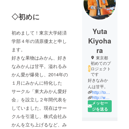
◇初めに
Yuta
初めまして！東京大学経済
Kiyoha
学部４年の清原優太と申し
ra
ます。
好きな果物はみかん、好き
東京都
初めてのプ
なみかんは甘平。溢れるみ
ロジェクト
かん愛が爆発し、2014年の
です
好きなみか
１月にみかんに特化した
んは甘平。
サークル「東大みかん愛好
http://todai-umeet.com/article/571/
http://www.mikan-inc.net
会」を設立し２年間代表を
メッセー
していました。現在はサー
ジを送る
クルを引退し、株式会社み
かんを立ち上げるなど、み