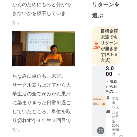
リターンを
かんのためにもっと何かで
きないかを模索していま
選ぶ
す。
目標金額
未達でも
リターン
が届きま
す
(All-in
方式)
3,0
00
円
ちなみに単位も、未完。
・清原
サークル立ち上げてから大
からお
礼のサ
学生活の全てがみかん果汁
ンクス
支援
メール
に染まりきった日常を過ご
者：
・日本
17人
していたところ、単位を取
みかん
お届
サミッ
け予
り切れず今４年生２回目で
ト報告
定：
会ご招
2016
す。
年09
待券
こ
月
（報告
の