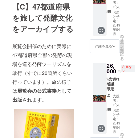
サポー
どお届
別途で
者：
載 ●サ
へ掲載
ベント
【C】47都道府県
ター限
けしま
お願い
10人
テライ
・会場
へのご
定チ
す。展
します
お届
ト会場
内、告
出演 展
を旅して発酵文化
ケット
覧会公
※ご来場
け予
マップ
知物へ
覧会期
と展覧
式書籍
定：
者には
への店
の掲載
間中に
会の内
2019
を読み
をアーカイブする
会場で
舗名掲
ヒカリ
渋谷ヒ
年04
容を凝
ながら
チケッ
載
エ館内
カリエ8
こ
月
縮した
飲んで
の
トと本
ポス
階イベ
リ
公式書
くださ
タ
をお渡
ター(B
ントス
ー
籍を1
展覧会開催のために実際に
い！ ●
ン
ししま
詳細を見る
全)、フ
ペース
を
冊、さ
お礼
選
す。ご
ライ
「8/CO
択
47都道府県全部の発酵の現
らに関
メール
す
来場さ
ヤー
URT」
る
連トー
●47発酵
れない
(A4)、
で開催
場を巡る発酵ツーリズムを
26,
クイベ
サポー
方には
ヒカリ
する連
在庫な
ントの
000
ター限
し
ギフト
円
敢行（すでに20箇所くらい
エ館内
続トー
全てに
定チ
ととも
サイ
ク
\\売切れ
参加で
ケット
にお送
行っています）。旅の様子
ネー
ショー
感謝、
きるパ
1枚 ●展
りいた
ジ、d47
をへご
限定追
スポー
は
展覧会の公式書籍として
覧会公
しま
MUSEU
登壇な
加// 【ス
ト（動
式書籍
す。 ※
支援
M館内
ど、
タッフ
出版
されます。
画配信
1冊 ※送
本の出
者：
エント
「発
参加プ
付き）
料は別
10人
版が万
ラン
酵」と
ラン 限
に加
途でお
が一！
お届
ス、概
あなた
定追加
え、関
願いし
け予
間に合
要文パ
の企業
枠!!】
連イベ
定：
ます ※
わな
ネルな
を結び
サポー
2019
ントに
展覧会
かった
どにロ
つける
年04
ター限
サポー
スター
ら後日
ゴマー
テーマ
こ
月
定チ
トス
の
ト後に
郵送し
クを掲
をご相
リ
ケット