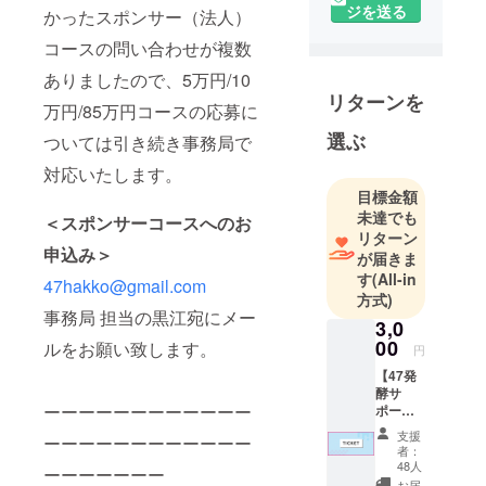
訪ねる旅は
ジを送る
かったスポンサー（法人）
僕のブログ
コースの問い合わせが複数
で随時レ
ありましたので、5万円/10
ポート中で
リターンを
す。
万円/85万円コースの応募に
選ぶ
ついては引き続き事務局で
渋谷ヒカリ
対応いたします。
エ d47
目標金額
MUSEUM 展
未達でも
＜スポンサーコースへのお
示会
リターン
Fermentatio
申込み＞
が届きま
n Tourism
す
(All-in
47hakko@gmail.com
NIPPON
方式)
事務局 担当の黒江宛にメー
〜発酵から
3,0
再発見する
00
ルをお願い致します。
円
日本の旅〜
【47発
酵サ
ーーーーーーーーーーーー
ポー
【会期】
ター限
支援
2019年
ーーーーーーーーーーーー
定チ
者：
ケッ
4/26〜7/8
48人
ーーーーーーー
ト】 入
お届