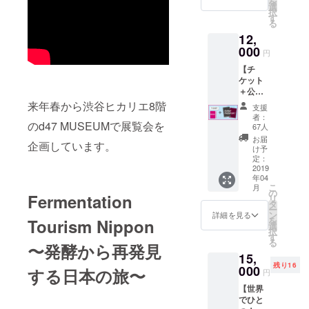
を
籍を1冊
選
す。 ●
択
お届
す
お礼
る
け。47
メール
12,
都道府
●47発酵
000
県のそ
サポー
円
れぞれ
ター限
【チ
の出展
定チ
ケット
品に関
ケット
＋公式
する情
1枚 ※会
書籍＋
来年春から渋谷ヒカリエ8階
報か
場でチ
支援
イベン
ら、
ケット
者：
トパス
のd47 MUSEUMで展覧会を
キュ
67人
を引き
ポー
レー
換えま
お届
企画しています。
ト】 サ
ター小
け予
す。自
ポー
定：
倉ヒラ
慢しな
ター限
2019
クが各
がら会
年04
定チ
地を旅
場を闊
こ
月
ケット
の
して感
歩して
Fermentation
リ
と展覧
タ
じた発
くださ
ー
会の内
ン
酵と旅
詳細を見る
い
を
Tourism Nippon
容を凝
選
のス
択
縮した
す
トー
る
公式書
〜発酵から再発見
リーも
15,
籍を1
掲載。
残り16
冊、さ
000
●お礼
する日本の旅〜
円
らに関
メール
【世界
連トー
●47発酵
でひと
クイベ
サポー