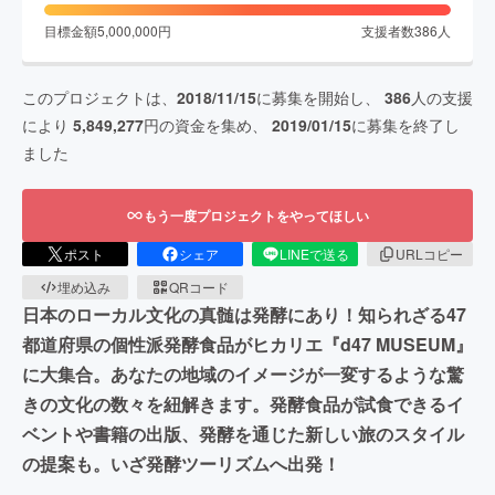
目標金額
5,000,000
円
支援者数
386
人
このプロジェクトは、
2018/11/15
に募集を開始し、
386
人の支援
により
5,849,277
円の資金を集め、
2019/01/15
に募集を終了し
ました
もう一度プロジェクトをやってほしい
ポスト
シェア
LINEで送る
URLコピー
埋め込み
QRコード
日本のローカル文化の真髄は発酵にあり！知られざる47
都道府県の個性派発酵食品がヒカリエ『d47 MUSEUM』
に大集合。あなたの地域のイメージが一変するような驚
きの文化の数々を紐解きます。発酵食品が試食できるイ
ベントや書籍の出版、発酵を通じた新しい旅のスタイル
の提案も。いざ発酵ツーリズムへ出発！