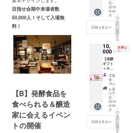
集＆デザインします。
NTがセ
クイベ
広告サ
NT、
箇所に
定：
レクト
2019
ントの
イズ：
SHIBUY
スポン
目指せ会期中来場者数
年04
したス
全てに
／モノ
A
サー名
こ
月
ペシャ
50,000人！そして入場無
参加で
クロ掲
Hikarie
が入り
の
リ
ル発酵
きるパ
載 ＊ 公
8/の
ます）
タ
ー
料！
ギフト
スポー
式書籍
ウェブ
・キュ
ン
詳細を見る
を
をお届
ト（動
の詳細
サイト
レー
選
択
けしま
画配信
は概要
に掲載
ター・
す
る
す。加
付き）
ページ
されま
小倉ヒ
10,
えて限
も付い
末をご
す ・イ
ラクに
在庫な
定チ
000
ていま
覧くだ
ベント
よる 取
し
円
ケット
す！
さい。
へのご
材記事
【発酵
もプレ
＊ 限定
＊
出演 展
掲載
ギフト
ゼン
メ
D&DEP
覧会期
(hiraku
＋チ
ト！ ●
ニュー
ARTME
間中に
ogura.c
ケット
お礼
で使用
NTによ
渋谷ヒ
om) 発
支援
＋公式
メール
する食
るデザ
カリエ8
酵はも
者：
書籍】
●47発酵
材と担
インを
階イベ
ちろ
15人
個数限
サポー
当県
ご希望
ントス
ん、ビ
お届
【B】発酵食品を
定！ 発
ター限
（例：
の場合
ペース
ジネス
け予
酵ギフ
定チ
定：
愛知の
は別途
「8/CO
的な視
食べられる＆醸造
トに加
2019
ケット
八丁味
デザイ
URT」
点から
年04
え、サ
1枚 ※送
噌）を
ン費3万
で開催
も読ま
こ
月
ポー
料は別
の
家に会えるイベン
決定の
円をい
する連
れるヒ
リ
ター限
途でお
タ
上、限
ただき
続トー
ラクブ
ー
定チ
願いし
ン
定メ
ます。
ク
ログで
詳細を見る
トの開催
を
ケット
ます
選
ニュー
ショー
取材記
択
と展覧
す
のご提
をへご
事を掲