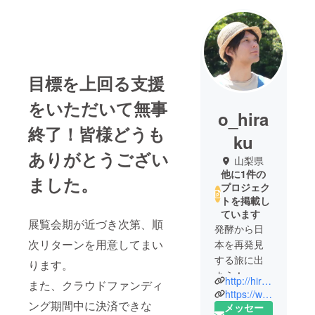
目標を上回る支援
をいただいて無事
o_hira
終了！皆様どうも
ku
ありがとうござい
山梨県
他に1件の
ました。
プロジェク
トを掲載し
ています
展覧会期が近づき次第、順
発酵から日
次リターンを用意してまい
本を再発見
する旅に出
ります。
よう！
http://hirakuogura.com/category/blog/resume/47hakko/
また、クラウドファンディ
展示予定の
https://www.instagram.com/hirakuogura/
ング期間中に決済できな
発酵食品を
メッセー