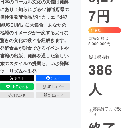
日本のローカル文化の真髄は発酵
7
円
にあり！知られざる47都道府県の
まちづくり・地域活性化
個性派発酵食品がヒカリエ『d47
MUSEUM』に大集合。あなたの
CAMPFIRE for Social Good
CAMPFIRE Creation
116%
地域のイメージが一変するような
CAMPFIREふるさと納税
machi-ya
コミュニティ
目標金額は
驚きの文化の数々を紐解きます。
5,000,000円
発酵食品が試食できるイベントや
書籍の出版、発酵を通じた新しい
支援者数
386
旅のスタイルの提案も。いざ発酵
ツーリズムへ出発！
ポスト
シェア
人
LINEで送る
URLコピー
埋め込み
QRコード
募集終了まで残
り