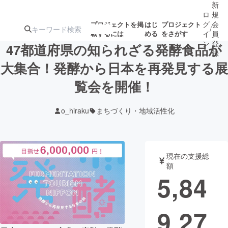
新
ロ
規
グ
会
プロジェクトを掲
はじ
プロジェクト
/
載するには
める
をさがす
イ
員
ン
登
47都道府県の知られざる発酵食品が
録
大集合！発酵から日本を再発見する展
覧会を開催！
人気のプロ
注目のリ
注目の新着プロ
募集終了が近いプ
もうすぐ公開
ジェクト
ターン
ジェクト
ロジェクト
されます
o_hiraku
まちづくり・地域活性化
アート・写真
音楽
現在の支援総
テクノロジー・ガジェット
ゲーム・サ
額
5,84
映像・映画
書籍・雑誌
9,27
ビジネス・起業
チャレンジ