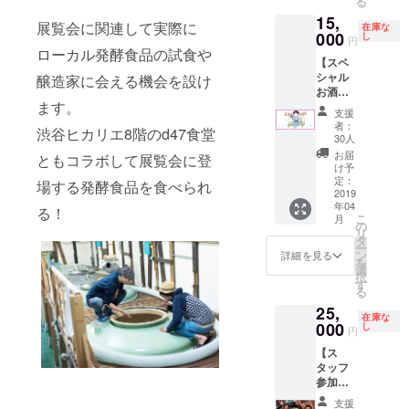
る
会の内
供をお
登壇な
載 その
15,
容を凝
願いし
ど、
他、展
展覧会に関連して実際に
在庫な
縮した
000
し
ており
「発
覧会関
円
公式書
ローカル発酵食品の試食や
ます。
酵」と
連ブロ
【スペ
籍を1冊
●お礼
あなた
グ内で
シャル
醸造家に会える機会を設け
をお届
メール
の企業
も、ス
お酒
けする
●47発酵
を結び
ポン
ます。
セット
全部盛
サポー
つける
サーと
支援
が届
りの個
ター限
テーマ
して掲
者：
渋谷ヒカリエ8階のd47食堂
く！】
人向け
30人
定チ
をご相
載され
小倉ヒ
おトク
ケット
談させ
ます ・
お届
ともコラボして展覧会に登
ラクが
なプラ
け予
1枚 ●展
ていた
展覧会
愛飲す
ン。 ●
定：
場する発酵食品を食べられ
覧会公
だきま
公式
るスペ
2019
発酵ギ
式書籍
す！ ・
ウェブ
年04
シャル
フト ●
る！
1冊 ●関
公式書
サイト
こ
月
お酒
お礼
の
連トー
籍 広告
掲載
リ
セット
メール
タ
クイベ
ページ
D&DEP
ー
をお届
●47発酵
ン
詳細を見る
ントの
への掲
ARTME
を
けしま
サポー
選
パス
載 展覧
NT、
択
す。 日
ター限
す
ポート
会の内
SHIBUY
る
本酒メ
定チ
●公式
容を
A
25,
インに
ケット
WEB
ぎゅっ
Hikarie
在庫な
ワイン
000
1枚 ●展
し
ページ
と凝縮
8/の
円
など他
覧会公
にサ
した公
ウェブ
【ス
のお酒
式書籍
ポー
式書籍
サイト
タッフ
もセッ
1冊 ※ギ
ターと
の巻末
に掲載
参加プ
トにし
フトの
してお
広告
されま
ラン】
て3本ほ
送料は
名前掲
ページ
す ・イ
支援