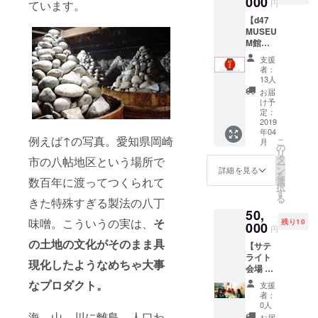
000
画で後
円
ています。
につい
「発酵
日配信
【d47
て相談
を詳し
されま
MUSEU
できま
く知り
す。 ※
M館内
す。厳
た
会場で
提灯広
しくも
い！」
チケッ
支援
告プラ
優しい
という
者：
トと本
ン】 サ
アドバ
人はご
13人
をお渡
ポー
イスが
参加く
お届
ししま
ター限
たっぷ
ださ
け予
す ※本
定チ
り受け
定：
い。 ま
の出版
ケット
2019
られま
た小倉
が万が
年04
と展覧
す。 ●
ヒラク
一！間
例えば↑の写真。愛知県岡崎
こ
月
会の内
お礼
の
の専門
に合わ
リ
容を凝
メール
タ
である
市の八帖地区という場所で
なかっ
ー
縮した
●47発酵
ン
麹のつ
詳細を見る
たら後
を
公式書
サポー
数百年に渡ってつくられて
選
くりか
日郵送
択
籍を1
ター限
す
たなど
します
る
きた特殊すぎる製法の八丁
冊、さ
定チ
もレク
50,
らに関
ケット
チャー
味噌。こういうの実は、
そ
残り10
連トー
000
1枚 ●展
しま
円
クイベ
覧会公
す。 ●
の土地の文化がそのまま具
【サテ
ントの
式書籍
お礼
ライト
全てに
1冊 ※
メール
現化したようなめちゃ大事
会場 参
参加で
メール
●47発酵
加権プ
きるパ
等でい
なプロダクト。
サポー
支援
ラン
スポー
い感じ
ター限
者：
（飲食
ト（動
の飲み
0人
定チ
店向
画配信
海、山、川に離島。人口わ
屋を設
ケット
お届