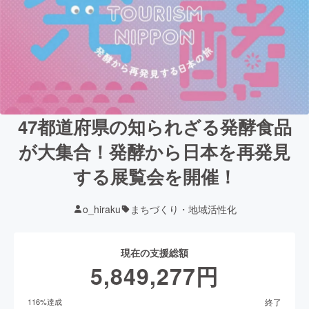
47都道府県の知られざる発酵食品
が大集合！発酵から日本を再発見
する展覧会を開催！
o_hiraku
まちづくり・地域活性化
現在の支援総額
5,849,277
円
終了
116
%達成