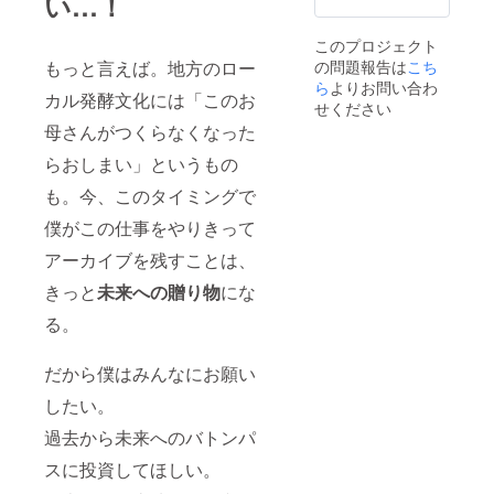
い…！
されま
ら後日
展覧会
す。 ＊
郵送し
期間中
スタッ
このプロジェクト
ます
に5回程
フとし
の問題報告は
こち
もっと言えば。地方のロー
開催予
て参加
ら
よりお問い合わ
定で
できる
カル発酵文化には「このお
す。 ＊
せください
日程は
トーク
リター
母さんがつくらなくなった
イベン
ン実施
ト情報
の際に
らおしまい」というもの
は年明
お伺い
も。今、このタイミングで
け頃か
させて
ら順次
いただ
僕がこの仕事をやりきって
公開 ＊
きます
当日参
アーカイブを残すことは、
加でき
ない方
きっと
未来への贈り物
にな
のため
に、全
る。
ての
トーク
イベン
だから僕はみんなにお願い
トは動
したい。
画で後
日配信
過去から未来へのバトンパ
されま
す。 ＊
スに投資してほしい。
スタッ
フとし