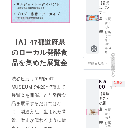
ライト
メール
ん、ビ
【公式
会場と
●47発酵
ジネス
スポン
して、
サポー
的な視
サー 圧
支援者
ター限
点から
倒的名
支援
様の店
定チ
も読ま
誉コー
者：
舗情報
ケット
れるヒ
ス!!】
0人
をヒカ
1枚 ●展
ラクブ
・イベ
お届
リエの
覧会公
ログで
ント名
け予
展示会
式書籍
取材記
へのス
【A】47都道府県
定：
場にて
1冊 ●関
事を掲
ポン
2019
年04
告知い
連トー
載 その
サー表
のローカル発酵食
こ
月
たしま
クイベ
他、展
記 例）
の
リ
す。 さ
ントの
覧会関
Fermen
タ
品を集めた展覧会
ー
らにサ
パス
連ブロ
tation
ン
詳細を見る
を
ポー
ポート
グ内で
Touris
選
択
ター限
●公式
も、ス
m
す
る
定チ
WEB
ポン
Nippon
渋谷ヒカリエ8階d47
8,5
ケット
ページ
サーと
〜発酵
在庫な
と展覧
にサ
して掲
から再
00
し
MUSEUMで4/26〜7/8まで
円
会の内
ポー
載され
発見す
【発酵
容を凝
ターと
ます ・
る日本
展覧会を開催。ただ発酵食
ギフト
縮した
してお
展覧会
の旅〜
品を展示するだけではな
が届
公式書
名前掲
公式
support
く！】
籍を1
載 ●公
ウェブ
ed by
支援
く、製造方法、生まれた背
小倉ヒ
冊、 さ
式書籍
サイト
◎◎◎
者：
ラクと
らにさ
に1/2P
掲載
◎◎（
20人
景、歴史が伝わるように編
D&DEP
らに関
広告を
D&DEP
◎◎◎
お届
ARTME
連トー
掲載 ＊
ARTME
◎◎の
け予