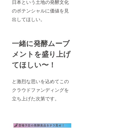
日本という土地の発酵文化
て参加
できる
のポテンシャルに価値を見
日程は
出してほしい。
リター
ン実施
の際に
お伺い
させて
一緒に発酵ムーブ
いただ
きます
メントを盛り上げ
てほしい〜！
と激烈な思いを込めてこの
クラウドファンディングを
立ち上げた次第です。