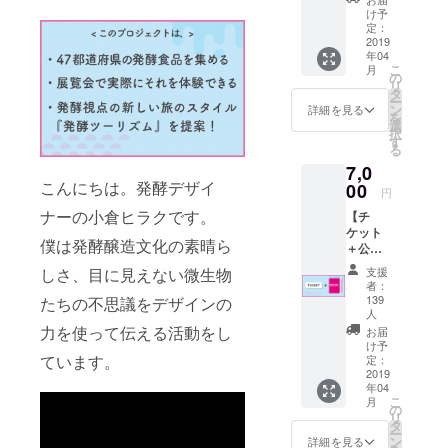
【入場料】
場無料
け予
無料
の展覧
定：
会にあ
2019
☆展示する
年04
えて！
発酵文化を
こ
月
サポー
の
リ
体験できる
ターで
タ
ー
あるこ
ン
詳細を見る
マルシェや
を
とを証
選
イベントも
択
明する
す
る
チケッ
7,0
トを作
こんにちは。発酵デザイ
成。会
00
円
場で
ナーの小倉ヒラクです。
【チ
「ワタ
ケット
シサ
僕は発酵醸造文化の素晴ら
＋公式
ポー
書籍
ターで
支援
しさ、目に見えない微生物
セッ
すー！
者：
ト】 サ
」と自
139
たちの不思議をデザインの
ポー
慢でき
人
ター限
るプロ
力を使って伝える活動をし
お届
定チ
ダクト
け予
ています。
ケット
定：
に。一
2019
と展覧
緒に展
年04
会の内
覧会を
こ
月
容を凝
の
つくっ
リ
縮した
タ
た仲間
ー
公式書
ン
の印で
詳細を見る