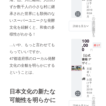
け）】
付き）
定しま
け予
1枚 ●展
ずか数千人の小さな村に継
展覧会
に加
定：
す ※飲
覧会公
開催中
2019
え、
み代は
式書籍
承された世界にも類例のな
年04
にあな
「提灯
都度相
1冊 ※会
こ
月
たのお
広告」
の
談 ※会
場は東
いスーパーユニークな発酵
リ
店で限
に企業
タ
場でチ
京渋谷
ー
定メ
名（お
ン
ケット
詳細を見る
ヒカリ
文化を紐解くと、和食の多
を
ニュー
名前）
選
と本を
エで三
択
を提供
を入れ
す
様性がわかる！
お渡し
時間程
る
してい
て設置
します
度を予
100
ただ
します!!
※本の出
定して
き、自
…いや、もっと言わせても
,00
●お礼
版が万
います
残り7
分のお
メール
0
が一！
※申し込
円
らっていいですか。
店を展
●47発酵
間に合
み人数
示会サ
【公式
サポー
わな
にもよ
47都道府県のローカル発酵
テライ
書籍 デ
ター限
かった
ります
ト会場
ザイン
定チ
ら後日
が、複
文化の全貌を明らかにする
として
広告プ
ケット
郵送し
数の日
支援
発酵
ラン】
1枚 ●展
ます
ということは、
程をご
者：
ツーリ
サポー
覧会公
5人
案内い
ズム展
ター限
式書籍
たしま
お届
に参加
定チ
1冊 ●関
け予
す ※少
しよう!!
ケット
連トー
定：
人数
日本文化の新たな
＼こん
と展覧
2019
クイベ
（10人
年04
なリ
会の内
ントの
以下）
こ
月
ターン
容を凝
パス
の
可能性を明らかに
でのレ
リ
です／
縮した
ポート
タ
ク
ー
・展示
公式書
●公式
ン
詳細を見る
チャー