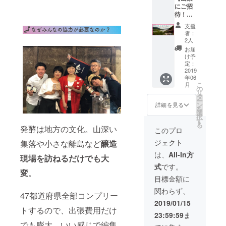
す！ ●
ライ
にご招
できま
だき、
お礼
ヤー
待！プ
す。厳
当日の
メール
(A4)、
ラン】
しくも
顔合わ
●47発酵
支援
ヒカリ
僕の住
優しい
せから
サポー
者：
エ館内
む山梨
アドバ
受付、
2人
ター限
サイ
の甲府
イスが
撤収か
定チ
お届
ネー
盆地一
たっぷ
ら打ち
け予
ケット
ジ、d47
帯を散
り受け
定：
上げま
1枚 ●展
MUSEU
歩しな
2019
られま
で?! 私
覧会公
M館内
年06
がら、
す。 ●
たちと
式書籍
こ
月
エント
ワイン
お礼
の
チーム
1冊 ●関
リ
ラン
飲んだ
メール
タ
となっ
連トー
ー
ス、概
り地元
●47発酵
ン
て一緒
詳細を見る
クイベ
を
要文パ
の蔵や
サポー
選
にイベ
ントの
択
ネルな
僕のラ
ター限
す
ントを
パス
る
どにロ
ボを訪
発酵は地方の文化。山深い
定チ
つくり
このプロ
ポート
ゴマー
ねる旅
ケット
あげま
●関連イ
ジェクト
クを掲
集落や小さな離島など
醸造
にご招
1枚 ●展
しょ
ベント
載
待！ ●
覧会公
う。ス
は、
All-In方
のサ
現場を訪ねるだけでも大
お礼
式書籍
タッフ
ポート
式
です。
メール
1冊 ※
限定のT
スタッ
変
。
●47発酵
メール
シャツ
目標金額に
フとし
サポー
等でい
もお渡
て参加
関わらず、
ター限
い感じ
ししま
47都道府県全部コンプリー
（ス
定チ
の飲み
す！ ●
2019/01/15
タッフ
ケット
屋を設
トするので、出張費用だけ
お礼
限定T
23:59:59
ま
1枚 ●展
定しま
メール
シャツ
でも膨大。いい感じで編集
覧会公
す ※飲
●47発酵