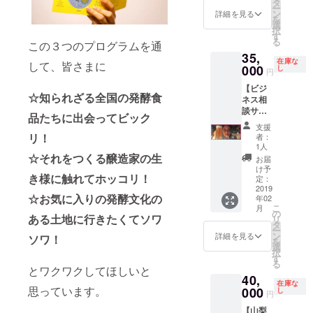
タッフ
タ
お届け
ます
載
談させ
ー
と展覧
として
ン
します
詳細を見る
ていた
を
会の内
参加し
選
だきま
択
容を凝
ていた
す
す！ ・
る
この３つのプログラムを通
縮した
だき、
公式書
35,
公式書
当日の
在庫な
籍 広告
して、皆さまに
籍を1
000
顔合わ
し
円
ページ
冊、さ
せから
への掲
【ビジ
らに関
受付、
☆知られざる全国の発酵食
載 展覧
ネス相
連トー
撤収か
会の内
談サシ
クイベ
ら打ち
品たちに出会ってビック
容を
飲みプ
ントの
上げま
支援
ぎゅっ
ラン】
全てに
で?! 私
リ！
者：
と凝縮
プロ
参加で
たちと
1人
した公
ジェク
きるパ
☆それをつくる醸造家の生
チーム
お届
式書籍
トの営
スポー
となっ
け予
の巻末
き様に触れてホッコリ！
業/事業
ト（動
定：
て一緒
広告
プロ
2019
画配信
にイベ
ページ
☆お気に入りの発酵文化の
年02
デュー
付き）
ントを
こ
へ掲載
月
スを手
に加
の
つくり
ある土地に行きたくてソワ
リ
・会場
がける
え、関
タ
あげま
ー
内、告
小野裕
連イベ
ン
しょ
詳細を見る
ソワ！
を
知物へ
之とサ
ントに
選
う。ス
択
の掲載
シ飲み
サポー
す
タッフ
る
ヒカリ
してビ
トス
とワクワクしてほしいと
限定のT
エ館内
40,
ジネス
タッフ
シャツ
在庫な
ポス
や人生
思っています。
000
として
し
もお渡
円
ター(B
につい
参加し
ししま
全)、フ
【山梨
て相談
ていた