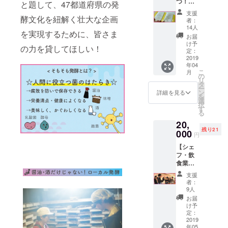
つ！あ
ントの
と題して、47都道府県の発
ター限
なたの
全てに
定チ
支援
似顔絵
酵文化を紐解く壮大な企画
参加で
ケット
者：
色紙本
きるパ
14人
1枚 ●展
を実現するために、皆さま
プラ
スポー
覧会公
お届
ン】 公
ト（動
け予
式書籍
の力を貸してほしい！
式書籍
画配信
定：
1冊 ※会
にあな
2019
付き）
場でチ
年04
たの似
付き。
ケット
こ
月
顔絵イ
展覧会
の
と本を
リ
ラスト
をとこ
タ
お渡し
ー
（ヒラ
とん楽
ン
詳細を見る
します
を
ク作）
しむオ
選
※本の出
択
を入れ
ススメ
す
版が万
る
てお届
セッ
が一！
20,
けしま
ト！
間に合
残り21
す！ ●
000
トーク
わな
円
お礼
イベン
かった
【シェ
メール
トは展
ら後日
フ・飲
●47発酵
覧会期
郵送し
食業界
サポー
間中に5
ます
向け研
ター限
回程開
支援
修開
定チ
催予定
者：
催】 展
ケット
です。
9人
覧会期
1枚 ●あ
●お礼
お届
間中に
なたの
メール
け予
会場
似顔絵
定：
●47発酵
（イベ
2019
●展覧会
サポー
年05
ントス