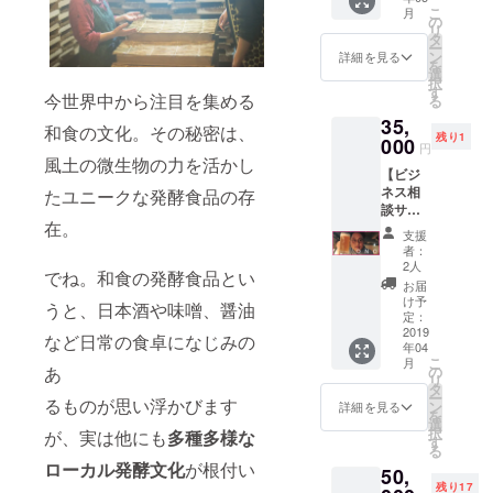
公式書
ター限
こ
月
ペース
籍 1冊 ※
の
定チ
リ
or 食
事前に
タ
ケット
ー
堂）
顔写真
ン
1枚 ●展
詳細を見る
を
で、
をメー
選
覧会公
択
キュ
ルでお
す
式書籍
今世界中から注目を集める
る
レー
送りく
1冊 ●関
35,
ターの
ださい
連トー
和食の文化。その秘密は、
残り1
小倉ヒ
000
※会場で
クイベ
円
ラクプ
チケッ
風土の微生物の力を活かし
ントの
【ビジ
ロ向け
トと本
パス
ネス相
のレク
たユニークな発酵食品の存
をお渡
ポート
談サシ
チャー
ししま
※トーク
在。
飲みプ
を行い
す ※本
イベン
支援
ラン】
ます。
の出版
ト情報
者：
プロ
発酵の
が万が
2人
は年明
でね。和食の発酵食品とい
ジェク
科学的
一！間
けから
お届
トの営
原理か
に合わ
け予
順次公
うと、日本酒や味噌、醤油
業/事業
ら調味
定：
なかっ
開 ※当
プロ
2019
料や酒
たら後
日参加
など日常の食卓になじみの
年04
デュー
を
日郵送
できな
こ
月
スを手
ディー
の
あ
します
い方の
リ
がける
プに解
タ
ため
ー
小野裕
るものが思い浮かびます
説。飲
ン
詳細を見る
に、全
を
之とサ
食業界
選
ての
択
が、実は他にも
多種多様な
シ飲み
のプ
す
トーク
る
してビ
ロ、
イベン
ロー
カル発酵文化
が根付い
50,
ジネス
シェフ
トは動
残り17
や人生
など