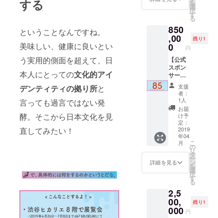
する
を
会サテ
籍を1
WEB
選
となり
択
ライト
冊、さ
ページ
す
ます
る
会場と
らに関
にサ
850
して、
連トー
ポー
ということなんですね。
支援者
クイベ
,00
ターと
残り1
様ご自
ントの
してお
美味しい、健康に良いとい
0
円
身の飲
全てに
名前掲
う実用的側面を超えて、日
食店が
参加で
【公式
載 ●d47
参加で
きるパ
スポン
MUSEU
本人にとっての
文化的アイ
きる権
スポー
サー
M館内
利で
ト（動
85（ハ
に設置
支援
デンティティの拠り所
と
す。 ・
画配信
ッ
する
者：
使用す
付き）
コー!）
「提灯
1人
言っても過言ではない発
る食材
付きに
コー
広告」
お届
と担当
加え、
ス】 ・
1枠
酵。そこから日本文化を見
け予
県を決
公式書
キュ
定：
定し、
籍の巻
レー
2019
直してみたい！
年04
発酵限
末に用
ター・
こ
月
定メ
意して
小倉ヒ
の
リ
ニュー
いる広
ラクに
タ
ー
をご自
告枠の
よる 取
ン
詳細を見る
を
身のお
うち、
材記事
選
択
店でご
1/2Pサ
掲載
す
る
提供く
イズの
(hiraku
2,5
ださ
広告を
ogura.c
い。 ・
掲載し
om) 発
00,
残り1
展示会
ます。
酵はも
000
円
のサテ
●お礼
ちろ