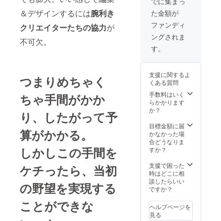
でに集まっ
付き）
式書籍
み代は
サポー
＊トー
＆デザインするには
腕利き
た金額が
1冊 ※日
都度相
ター限
クイベ
時は
談 ※会
定チ
ファンディ
ントは
クリエイターたちの協力
が
メール
場でチ
ケット
展覧会
ングされま
等でご
ケット
1枚 ●展
期間中
不可欠。
相談し
と本を
覧会公
す。
に5回程
ましょ
お渡し
式書籍
開催予
う ※東
します
1冊 ●関
定で
京から
※本の出
連トー
す。 ＊
支援に関するよ
日帰り
つまりめちゃく
版が万
クイベ
トーク
くある質問
で来ら
が一！
ントの
イベン
れます
間に合
手数料はいく
パス
ちゃ手間がかか
ト情報
※交通費
わな
らかかります
ポート
は年明
旅費は
かった
か？
●関連イ
け頃か
り、したがって予
ご負担
ら後日
ベント
ら順次
くださ
郵送し
目標金額に届
のサ
公開 ＊
算がかかる。
い ※会
ます
かなかった場
ポート
当日参
場でチ
合どうなりま
スタッ
加でき
ケット
しかしこの手間を
すか？
フとし
ない方
と本を
て参加
のため
お渡し
支援で困った
（ス
ケチったら、当初
に、全
します
時はどこに相
タッフ
ての
※本の出
談したらいい
限定T
トーク
の野望を実現する
版が万
ですか？
シャツ
イベン
が一！
付き）
トは動
ことができな
間に合
＊トー
画で後
ヘルプページを
わな
クイベ
日配信
見る
かった
ントは