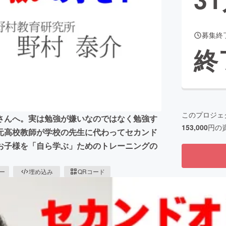
募集終
CAMPFIRE for Social Good
CAMPFIRE Creation
終
CAMPFIREふるさと納税
machi-ya
コミュニティ
このプロジェ
さんへ。実は勉強が嫌いなのではなく勉強す
153,000
円の
元高校教師が学校の先生に代わってセカンド
お子様を「自ら学ぶ」ためのトレーニングの
ピー
埋め込み
QRコード