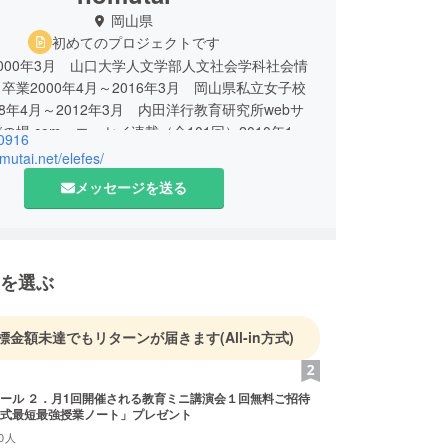
岡山県
初めてのプロジェクトです
000年3月 山口大学人文学部人文社会学科社会情
卒業2000年4月～2016年3月 岡山県私立女子校
08年4月～2012年3月 内田洋行教育研究所webサ
の場.com」エッセイ連載（全101回）2010年1月
0916
12月 oniビジョン市民特派員2016年8月 野村教
omutai.net/elefes/
設立。
メッセージを送る
立高等学校の地歴・公民科教諭として2016年3月
00時間の授業を約3000人の生徒に行う。「社会科
暗記ではない！」をモットーに「日本史即興劇」
会替え歌ラジオ」「空襲ガレキ発掘プロジェクト」
を選ぶ
ーナツ Honey-waを作ろう」などユニークな授
う。また、2008年より戦時中オーストラリアで起
人捕虜脱走事件であるカウラ事件を研究。2009
標金額未達でもリターンが届きます
(All-in方式)
4年と生徒を連れてオーストラリアカウラを訪問し現
業を行った。
10年間放送部を指導。テレビ番組制作部門で全国
演会１回無料ご招待
式最短最強授業ノート」プレゼント
多数の実績を残す。
0人
の分野では「Vote at 18」を主催、高校生にとっ