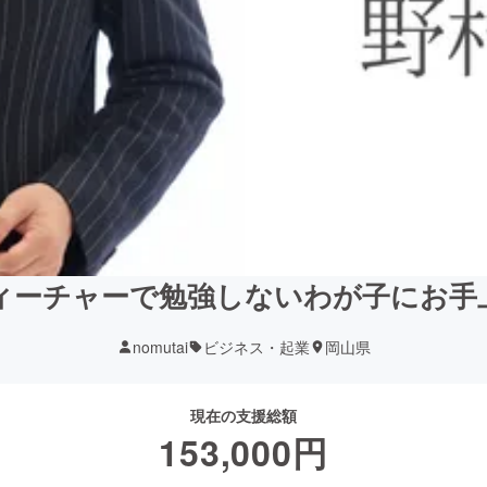
ィーチャーで勉強しないわが子にお手
nomutai
ビジネス・起業
岡山県
現在の支援総額
153,000
円