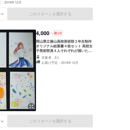
：2016年12月
感じる選挙のイベントを開催した。
有の心情を理解した独自メソッドによる進路指導で
このリターンを選択する
る
含め希望大学への合格実績も多数。進路相談だけで
しば人生相談、恋愛相談も引き受け、「こまったと
る先生」として卒業後も相談に訪れる生徒も多い。
4,000
円
残り
8
8月、独立。「野村教育研究所」を設立し、「セカン
岡山県立操山高校美術部２年生制作
オンティーチャー」を名乗る個人教育コンサルタン
オリジナル絵葉書４枚セット 高校女
はじめる。同時に公益財団法人みんなでつくる財団
子美術部員４人それぞれが描いたオ
業スタッフ、ＮＰＯ法人YouthCreate岡山事業ス
リジナルイラストの絵葉書４枚セッ
支援者：2人
トです。この絵葉書は９月１０日に
してソーシャルな活動にも従事。またラジオパーソ
お届け予定：2016年12月
行われた文化祭で部員さんが直接販
として地元FM局の番組に月２回レギュラーコー
売していたものです。高校の部活動
はとかく地域社会と縁遠いものと思
つ。
われがちですが、文化祭という場で
販売するという行為は、単にお金を
得るというものではなく、お金を媒
介した学校現場と地域のつながりな
のではないかと思います。私はその
思いに共感し、まとまった数を購入
し応援しました。今回、その一部を
クラウドファンファンディングのリ
ターンとして追加設定いたします。
リターンの絵葉書には、絵のタイト
このリターンを選択する
る
ルと作者の名前が別紙として添付さ
れています。高校生の自主活動への