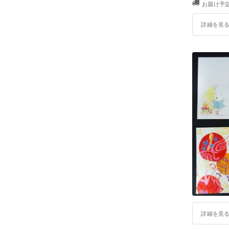
お届け予定
て身近に
思春期特
詳細を見
難関大学
なくしば
きに頼れ
2016年
ドオピニ
ト事業を
おかやま事
タッフと
ナリティ
ナーを持
詳細を見