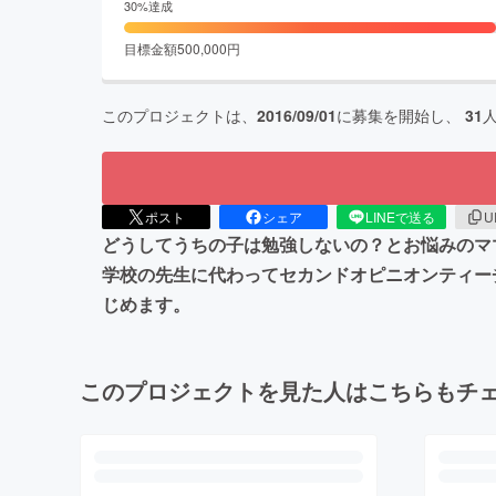
30
%達成
目標金額
500,000
円
このプロジェクトは、
2016/09/01
に募集を開始し、
31
ポスト
シェア
LINEで送る
U
どうしてうちの子は勉強しないの？とお悩みのマ
学校の先生に代わってセカンドオピニオンティー
じめます。
このプロジェクトを見た人はこちらもチ