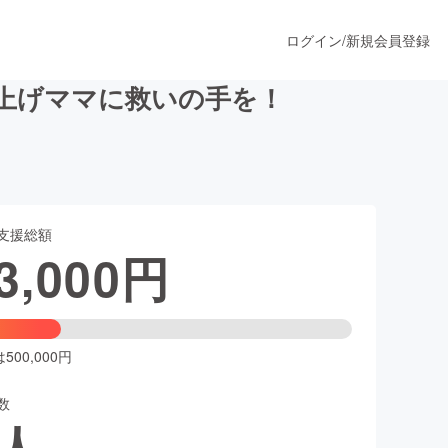
ログイン
/
新規会員登録
上げママに救いの手を！
うすぐ公開されます
支援総額
プロダクト
3,000
円
ファッション
スポーツ
00,000円
数
ア
ソーシャルグッド
人