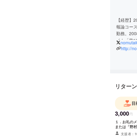
【経歴】2
報論コース
勤務。20
イト「学び
nomutai
～2013年
http://n
育研究所
岡山県の私
まで約90
の授業は
「現代社
リターン
「ハニワド
業実践を行
こった日本
目
年、201
3,000
地交流事
円
部活動では
１．お礼のメール ２．月1回開催される教育ミニ講
または「野村
大会入賞
支援者：1
主権者教育