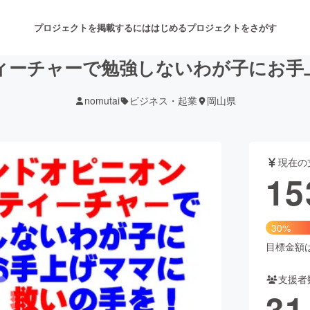
プロジェクトを掲載するには
はじめる
プロジェクトをさがす
ィーチャーで勉強しないわが子にお手
nomutai
ビジネス・起業
岡山県
注目のリターン
注目の新着プロジェクト
募集終了が近いプロジェクト
も
現在の
音楽
舞台・パフォーマンス
15
ゲーム・サービス開発
フード・飲食店
30%
書籍・雑誌出版
アニメ・漫画
目標金額は5
支援者
チャレンジ
ビューティー・ヘルスケ
31