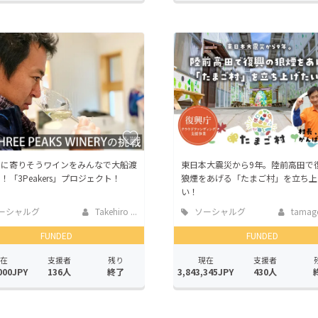
しに寄りそうワインをみんなで大船渡
東日本大震災から9年。陸前高田で
！「3Peakers」プロジェクト！
狼煙をあげる「たまご村」を立ち上
い！
ーシャルグ
Takehiro ...
ソーシャルグ
tamag
ッド
FUNDED
FUNDED
在
支援者
残り
現在
支援者
000JPY
136人
終了
3,843,345JPY
430人