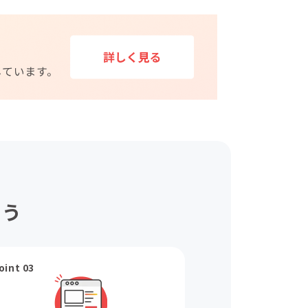
ょう
oint 03