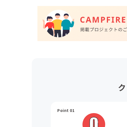
ク
Point 01