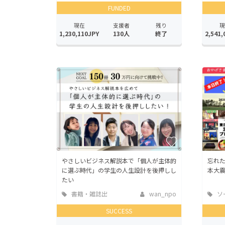
FUNDED
現在
支援者
残り
現
1,230,110JPY
130人
終了
2,541,
やさしいビジネス解説本で「個人が主体的
忘れ
に選ぶ時代」の学生の人生設計を後押しし
本大
たい
書籍・雑誌出
wan_npo
ソ
版
ッド
SUCCESS