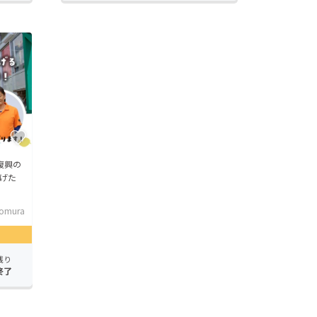
復興の
げた
omura
残り
終了