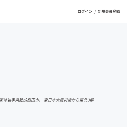
/
ログイン
新規会員登録
ジェクト
もうすぐ公開されます
プロダクト
ファッション
スポーツ
の実家は岩手県陸前高田市。 東日本大震災後から東北3県
ケア
ソーシャルグッド