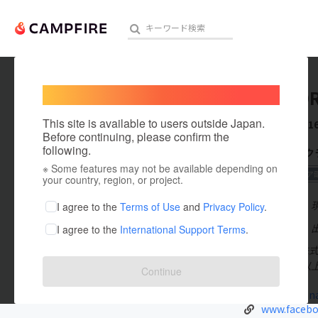
Welcome,
International users
FIREWO
人気のプロジェクト
注目のリ
This site is available to users outside Japan.
これまでに1
Before continuing, please confirm the
following.
CAMPFIR
※ Some features may not be available depending on
アート・写真
2021 東北エリア
your country, region, or project.
テクノロジー・ガジェット
在住国：日本
I agree to the
Terms of Use
and
Privacy Policy
.
出身国：日本
I agree to the
International Support Terms
.
映像・映画
FIREWORK
ビジネス・起業
延べ400箇所以
Continue
まちづくり・地域活性化
sanrikuhan
www.facebo