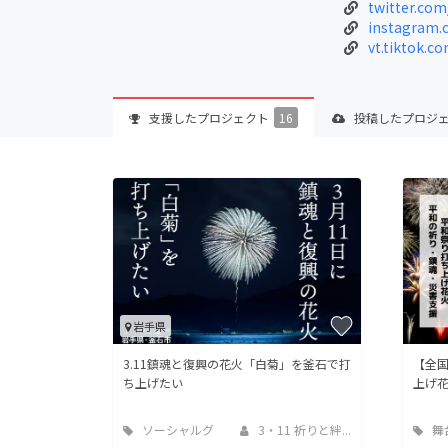
twitter.com
instagram.c
vt.tiktok.c
支援した
プロジェクト
16
投稿した
プロジ
岩手県
3.11鎮魂と復興の花火「白菊」を釜石で打
【全
ち上げたい
上げ
ソーシャルグ
3・11 祈りと絆...
舞
ッド
ーマ