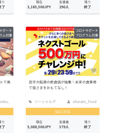
残り
現在
支援者
残り
終了
3,165,500JPY
290人
終了
サポート
コロナサポート
ラム対象
プログラム対象
トで美
岩手大船渡の飲食店が結集！未来の食事券
で皆さまをおもてなし！
obu...
ソーシャルグ
ofunato_food
ッド
SUCCESS
残り
現在
支援者
残り
終了
5,088,500JPY
379人
終了