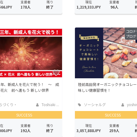
在
支援者
残り
現在
支援者
566JPY
178人
終了
1,219,333JPY
96人
コロナ
プログ
三年、新成人を花火で祝う！ 〜 成
陸前高田発オーガニックチョコレー
花火 前へ進もう 新しい世界
味しい健康習慣を！
〜
ちづくり・
Toshiaki ...
ソーシャルグ
yoshin
活性化
ッド
SUCCESS
SUCCESS
在
支援者
残り
現在
支援者
000JPY
192人
終了
3,057,888JPY
259人