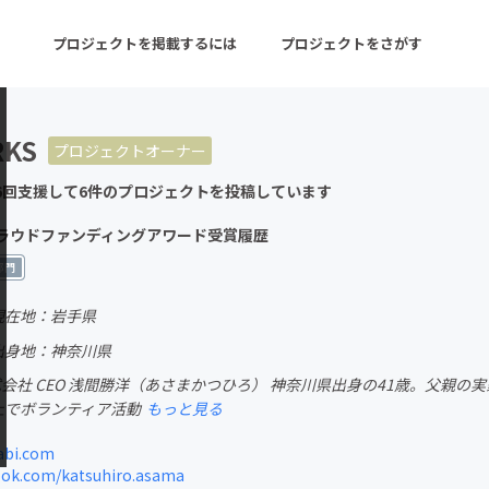
プロジェクトを掲載するには
プロジェクトをさがす
RKS
プロジェクトオーナー
ターン
注目の新着プロジェクト
募集終了が近いプロ
6回支援して6件のプロジェクトを投稿しています
Eクラウドファンディングアワード受賞履歴
音楽
舞台・パフォーマンス
部門
ゲーム・サービス開発
フード・飲食店
現在地：岩手県
出身地：神奈川県
書籍・雑誌出版
アニメ・漫画
S株式会社 CEO 浅間勝洋（あさまかつひろ） 神奈川県出身の41歳。父親
チャレンジ
ビューティー・ヘルス
上でボランティア活動
もっと見る
abi.com
ok.com/katsuhiro.asama