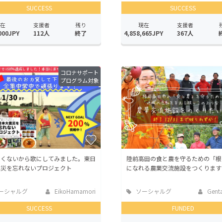
SUCCESS
SUCCESS
在
支援者
残り
現在
支援者
000JPY
112人
終了
4,858,665JPY
367人
コロナサポート
プログラム対象
たくないから歌にしてみました。東日
陸前高田の食と農を守るための「根
震災を忘れないプロジェクト
になれる農業交流施設をつくります
ーシャルグ
EikoHamamori
ソーシャルグ
Genta
ッド
SUCCESS
FUNDED