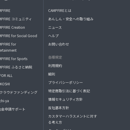
MPFIRE
CAMPFIREとは
MPFIRE コミュニティ
あんしん・安全への取り組み
PFIRE Creation
ニュース
PFIRE for Social Good
ヘルプ
PFIRE for
お問い合わせ
ertainment
各種規定
PFIRE for Sports
利用規約
MPFIRE ふるさと納税
細則
FOR ALL
プライバシーポリシー
KOSHI
特定商取引法に基づく表記
FAクラウドファンディング
情報セキュリティ方針
hi-ya
反社基本方針
助金申請サポート
カスタマーハラスメントに対す
る考え方