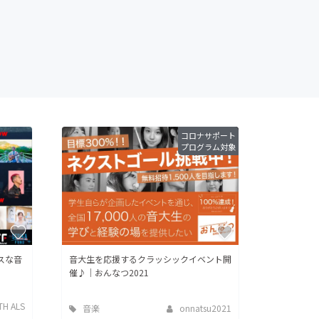
コロナサポート
プログラム対象
スな音
音大生を応援するクラッシックイベント開
催♪｜おんなつ2021
TH ALS
音楽
onnatsu2021