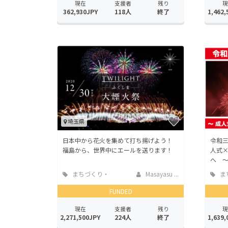
現在
支援者
残り
現
362,930JPY
118人
終了
1,462,
埼玉県
日本中から花火を集めて打ち揚げよう！
令和
福島から、世界中にエールを送ります！
人式×
へ 
まちづくり・
Masayasu ...
ま
地域活性化
地域
FUNDED
現在
支援者
残り
現
2,271,500JPY
224人
終了
1,639,