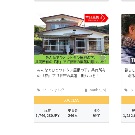
みんなでひとつトタン屋根の下。共同所有
暮ら
の『家』で17世帯の集落に賑わいを！
に創る
ソーシャルグ
yanbe_pj
ソ
ッド
ッド
SUCCESS
現在
支援者
残り
現
1,746,280JPY
246人
終了
1,252,