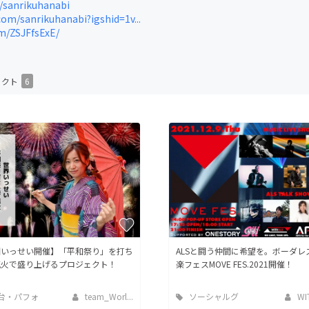
/sanrikuhanabi
CAMPFIRE for Social Good
CAMPFIRE Creation
om/sanrikuhanabi?igshid=1v...
om/ZSJFfsExE/
CAMPFIREふるさと納税
machi-ya
コミュニティ
ェクト
6
国いっせい開催】「平和祭り」を打ち
ALSと闘う仲間に希望を。ボーダレ
花火で盛り上げるプロジェクト！
楽フェスMOVE FES.2021開催！
台・パフォ
team_Worl...
ソーシャルグ
WI
ンス
ッド