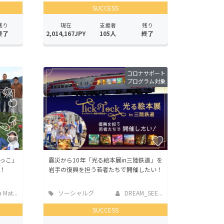
SUCCESS
残り
現在
支援者
残り
終了
2,014,167JPY
105人
終了
コロナサポート
プログラム対象
っこ」
震災から10年「光る絵本展in三陸鉄道」を
！
岩手の復興を担う若者たちで開催したい！
 Mat...
ソーシャルグ
DREAM_SEE...
ッド
SUCCESS