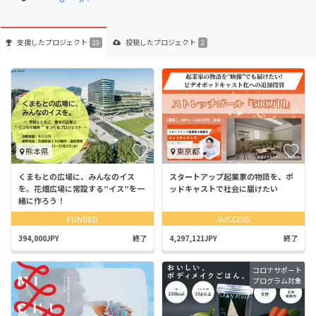
支援した
プロジェクト
投稿した
プロジェクト
23
2
熊本県
東京都
くまもとの広場に、みんなのイス
スタートアップ起業家の物語を、ポ
を。花畑広場に常設する”イス”を一
ッドキャストで社会に届けたい
緒に作ろう！
FUNDED
SUCCESS
394,000JPY
終了
4,297,121JPY
終了
コロナサポート
プログラム対象