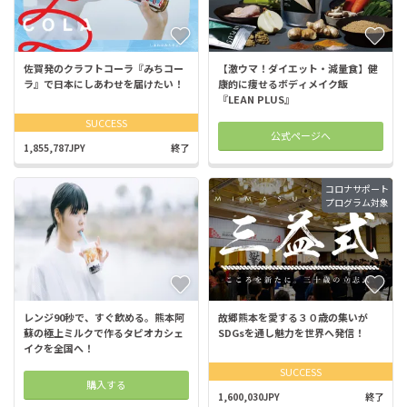
佐賀発のクラフトコーラ『みちコー
【激ウマ！ダイエット・減量食】健
ラ』で日本にしあわせを届けたい！
康的に痩せるボディメイク飯
『LEAN PLUS』
SUCCESS
公式ページへ
1,855,787JPY
終了
コロナサポート
プログラム対象
レンジ90秒で、すぐ飲める。熊本阿
故郷熊本を愛する３０歳の集いが
蘇の極上ミルクで作るタピオカシェ
SDGsを通し魅力を世界へ発信！
イクを全国へ！
SUCCESS
購入する
1,600,030JPY
終了