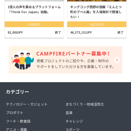
1億人の声を集めるプラットフォーム
キングコング西野の個展『えんとつ
「Think For Japan」始動。
町のプペル展』を入場無料で開催し
たい！
FUNDED
SUCCESS
82,000JPY
終了
46,373,152JPY
終了
カテゴリー
テクノロジー・ガジェット
まちづくり・地域活性化
プロダクト
音楽
フード・飲食店
チャレンジ
アニメ・漫画
スポーツ