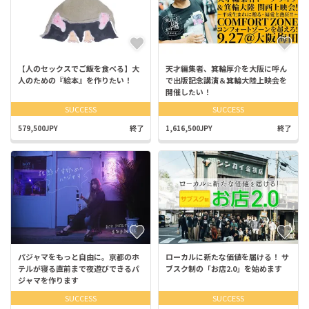
【人のセックスでご飯を食べる】大
天才編集者、箕輪厚介を大阪に呼ん
人のための『絵本』を作りたい！
で出版記念講演＆箕輪大陸上映会を
開催したい！
SUCCESS
SUCCESS
579,500JPY
終了
1,616,500JPY
終了
パジャマをもっと自由に。京都のホ
ローカルに新たな価値を届ける！ サ
テルが寝る直前まで夜遊びできるパ
ブスク制の「お店2.0」を始めます
ジャマを作ります
SUCCESS
SUCCESS