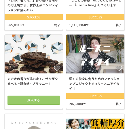
の町工場から、世界工芸コンペティ
ー 『drop a line』をつくります！
ションに挑みたい
SUCCESS
SUCCESS
565,800JPY
終了
1,116,136JPY
終了
カカオの香りが溢れ出す、ザクザク
愛する彼女に会うためのファッショ
食べる "新食感" ブラウニー！
ンプロジェクトで #ルースニアイタ
イ ！！
SUCCESS
購入する
202,500JPY
終了