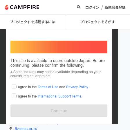
/
ログイン
新規会員登録
プロジェクトを掲載するには
プロジェクトをさがす
Welcome,
International users
This site is available to users outside Japan. Before
continuing, please confirm the following.
椿原 ばっきー
※ Some features may not be available depending on your
country, region, or project.
プロジェクトオーナー
I agree to the
Terms of Use
and
Privacy Policy
.
これまでに23回支援して2件のプロジェクトを投稿しています
I agree to the
International Support Terms
.
在住国：日本
現在地：熊本県
出身国：日本
出身地：福岡県
Continue
www.instagram.com/bucky_mkt
www.facebook.com/Bucky.Tsubaki
fiverings.or.jp/