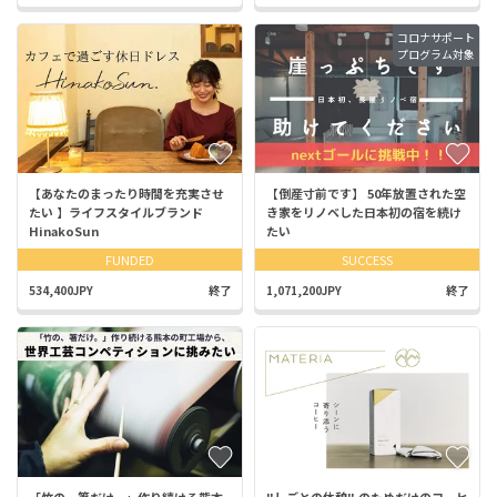
コロナサポート
プログラム対象
【あなたのまったり時間を充実させ
【倒産寸前です】 50年放置された空
たい 】ライフスタイルブランド
き家をリノベした日本初の宿を続け
HinakoSun
たい
FUNDED
SUCCESS
534,400JPY
終了
1,071,200JPY
終了
「竹の、箸だけ。」作り続ける熊本
"しごとの休憩" のためだけのコーヒ