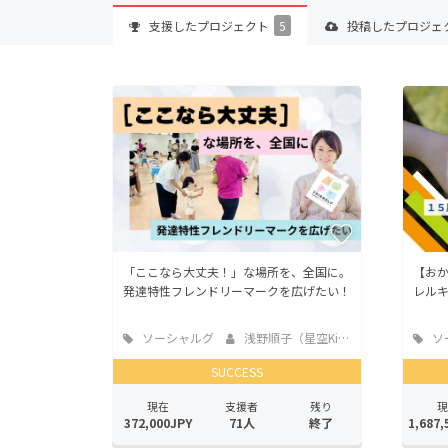
支援した
プロジェクト
5
投稿した
プロジェ
「ここなら大丈夫！」な場所を、全国に。
【おか
発達特性フレンドリーマークを広げたい！
レル
ソーシャルグ
浅野順子（星空Kids）
ソ
ッド
ッド
SUCCESS
現在
支援者
残り
現
372,000JPY
71人
終了
1,687,