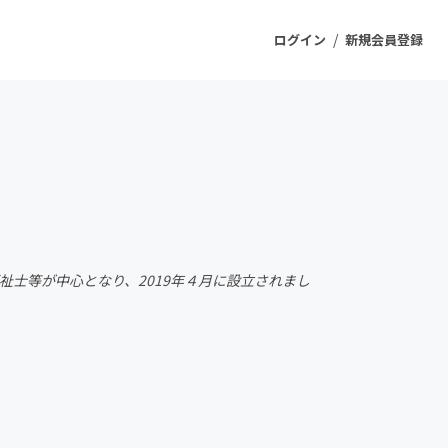
/
ログイン
新規会員登録
ジェクト
もうすぐ公開されます
プロダクト
祉士等が中心となり、2019年４月に設立されまし
ファッション
スポーツ
ケア
ソーシャルグッド