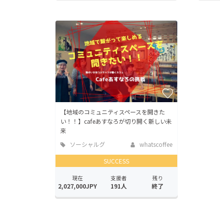
【地域のコミュニティスペースを開きた
い！！】cafeあすなろが切り開く新しい未
来
ソーシャルグ
whatscoffee
ッド
SUCCESS
現在
支援者
残り
2,027,000JPY
191人
終了