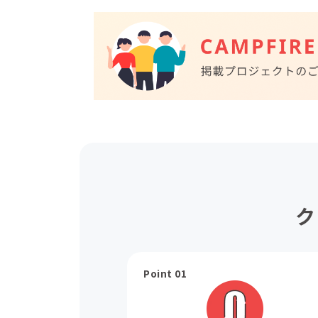
ク
Point 01