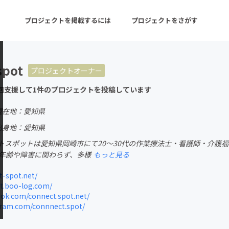
プロジェクトを掲載するには
プロジェクトをさがす
spot
プロジェクトオーナー
ターン
注目の新着プロジェクト
募集終了が近いプロ
回支援して1件のプロジェクトを投稿しています
現在地：愛知県
音楽
舞台・パフォーマンス
出身地：愛知県
トスポットは愛知県岡崎市にて20〜30代の作業療法士・看護師・介護福
ゲーム・サービス開発
フード・飲食店
年齢や障害に関わらず、多様
もっと見る
書籍・雑誌出版
アニメ・漫画
-spot.net/
t.boo-log.com/
チャレンジ
ビューティー・ヘルス
ok.com/connect.spot.net/
ram.com/connnect.spot/