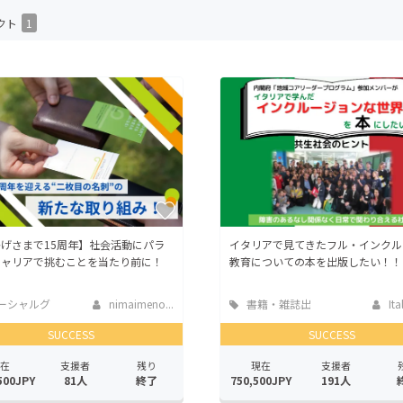
CAMPFIRE for Social Good
CAMPFIRE Creation
クト
1
CAMPFIREふるさと納税
machi-ya
コミュニティ
げさまで15周年】社会活動にパラ
イタリアで見てきたフル・インクル
キャリアで挑むことを当たり前に！
教育についての本を出版したい！！
ーシャルグ
nimaimeno...
書籍・雑誌出
Ita
版
SUCCESS
SUCCESS
在
支援者
残り
現在
支援者
500JPY
81人
終了
750,500JPY
191人