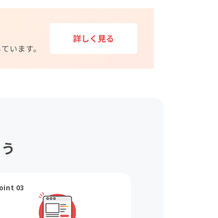
ょう
oint 03