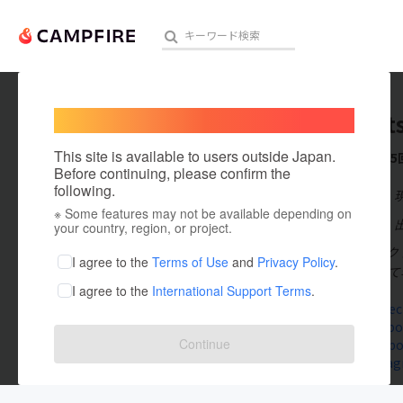
Welcome,
International users
connect
人気のプロジェクト
注目のリ
This site is available to users outside Japan.
これまでに5
Before continuing, please confirm the
following.
在住国：日本
※ Some features may not be available depending on
アート・写真
出身国：日本
your country, region, or project.
NPO法人コネク
テクノロジー・ガジェット
I agree to the
Terms of Use
and
Privacy Policy
.
た。 理念として
I agree to the
International Support Terms
.
映像・映画
npo.connect
connectspo
ビジネス・起業
Continue
www.facebo
www.instag
まちづくり・地域活性化