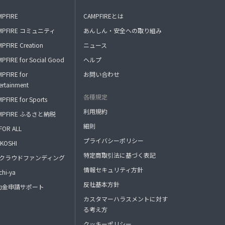
MPFIRE
CAMPFIREとは
MPFIRE コミュニティ
あんしん・安全への取り組み
PFIRE Creation
ニュース
PFIRE for Social Good
ヘルプ
PFIRE for
お問い合わせ
ertainment
各種規定
PFIRE for Sports
利用規約
MPFIRE ふるさと納税
細則
FOR ALL
プライバシーポリシー
KOSHI
特定商取引法に基づく表記
FAクラウドファンディング
情報セキュリティ方針
hi-ya
反社基本方針
助金申請サポート
カスタマーハラスメントに対す
る考え方
クッキーポリシー