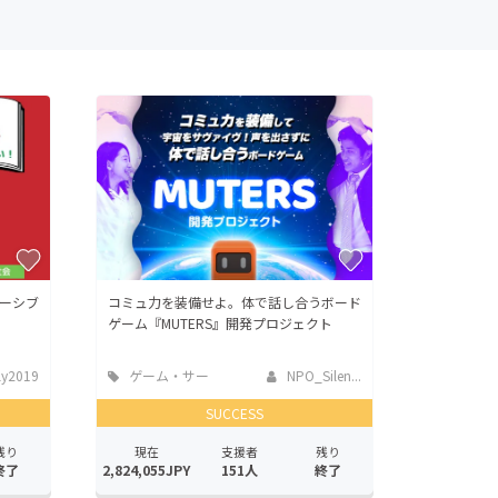
ーシブ
コミュ力を装備せよ。体で話し合うボード
ゲーム『MUTERS』開発プロジェクト
ly2019
ゲーム・サー
NPO_Silen...
ビス開発
SUCCESS
残り
現在
支援者
残り
終了
2,824,055JPY
151人
終了