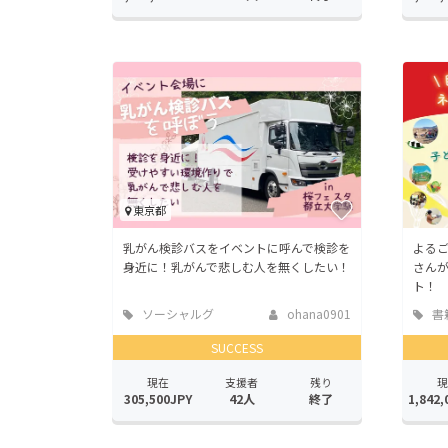
東京都
乳がん検診バスをイベントに呼んで検診を
よる
身近に！乳がんで悲しむ人を無くしたい！
さん
ト！
ソーシャルグ
ohana0901
書
ッド
版
SUCCESS
現在
支援者
残り
現
305,500JPY
42人
終了
1,842,