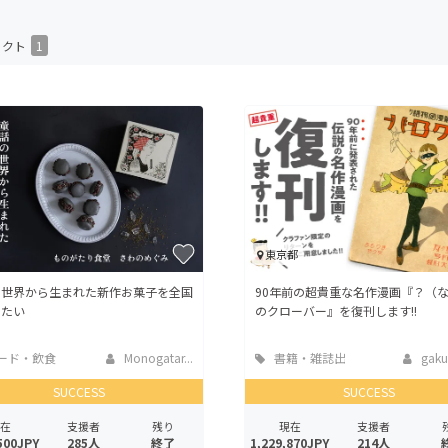
CAMPFIRE for Social Good
CAMPFIRE Creation
ェクト
1
CAMPFIREふるさと納税
machi-ya
コミュニティ
東京都
の世界から生まれた新作お菓子を全国
90年前の超貴重な名作漫画『？（
けたい
のクローバー』を復刊します!!
ード・飲食
Monogatar...
書籍・雑誌出
gaku
版
SUCCESS
SUCCESS
在
支援者
残り
現在
支援者
500JPY
285人
終了
1,229,870JPY
214人