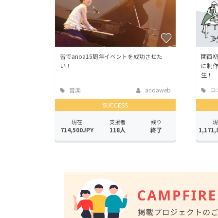
皆でanoa15周年イベントを成功させた
関西
い！
に制
生！
音楽
anoaweb
コ
SUCCESS
現在
支援者
残り
現
714,500JPY
118人
終了
1,171,