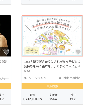
Dを制
コロナ禍で置き去りにされがちな子どもの
気持ちを聴く絵本を、より多くの人に届け
たい
ソーシャルグ
hidamarisha
ジック
ッド
FUNDED
残り
現在
支援者
残り
終了
1,732,000JPY
256人
終了