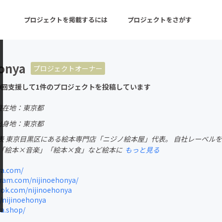
プロジェクトを掲載するには
プロジェクトをさがす
onya
プロジェクトオーナー
ターン
注目の新着プロジェクト
募集終了が近いプロ
9回支援して1件のプロジェクトを投稿しています
現在地：東京都
音楽
舞台・パフォーマンス
出身地：東京都
表 東京目黒区にある絵本専門店「ニジノ絵本屋」代表。 自社レーベル
ゲーム・サービス開発
フード・飲食店
「絵本×音楽」「絵本×食」など絵本に
もっと見る
書籍・雑誌出版
アニメ・漫画
ya.com/
ram.com/nijinoehonya/
チャレンジ
ビューティー・ヘルス
ok.com/nijinoehonya
/nijinoehonya
a.shop/