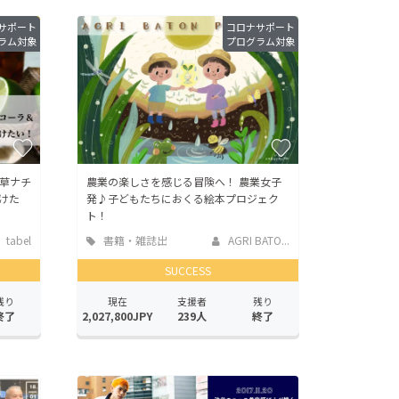
サポート
コロナサポート
ラム対象
プログラム対象
草ナチ
農業の楽しさを感じる冒険へ！ 農業女子
けた
発♪子どもたちにおくる絵本プロジェク
ト！
tabel
書籍・雑誌出
AGRI BATO...
版
SUCCESS
残り
現在
支援者
残り
終了
2,027,800JPY
239人
終了