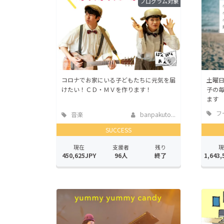
プログラム対象
コロナでお家にいる子どもたちに元気を届
土曜
けたい！ＣＤ・ＭＶを作ります！
子の
ます
フ
音楽
banpakuto...
店
SUCCESS
現在
支援者
残り
現
450,625JPY
96人
終了
1,643,