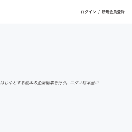
/
ログイン
新規会員登録
ジェクト
もうすぐ公開されます
プロダクト
をはじめとする絵本の企画編集を行う。ニジノ絵本屋キ
ファッション
スポーツ
ケア
ソーシャルグッド