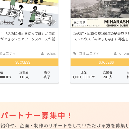
広島県
初！『活版印刷』を使って誰もが自由
坂の町・尾道の築100年の絶景空き
作ができるシェアワークスペースが誕
ストハウス「みはらし亭」に再生し
ミュニティ
echos
コミュニティ
onomic
SUCCESS
SUCCESS
在
支援者
残り
現在
支援者
800JPY
118人
終了
3,001,000JPY
241人