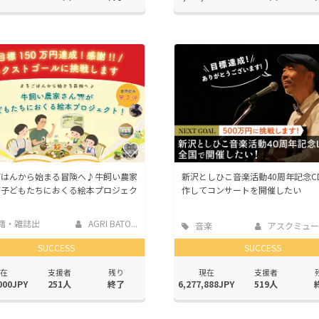
ごはんから始まる冒険へ♪牛飼い農家
新沢としひこ音楽活動40周年記念C
が子どもたちにおくる絵本プロジェク
作してコンサートを開催したい
籍・雑誌出
AGRI BATO...
音楽
アスクミュー
SUCCESS
SUCCESS
在
支援者
残り
現在
支援者
000JPY
251人
終了
6,277,888JPY
519人