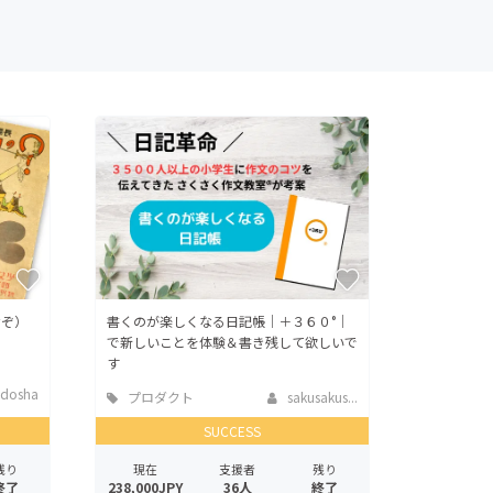
なぞ）
書くのが楽しくなる日記帳｜＋３６０°︎｜
で新しいことを体験＆書き残して欲しいで
す
dosha
プロダクト
sakusakus...
SUCCESS
残り
現在
支援者
残り
終了
238,000JPY
36人
終了