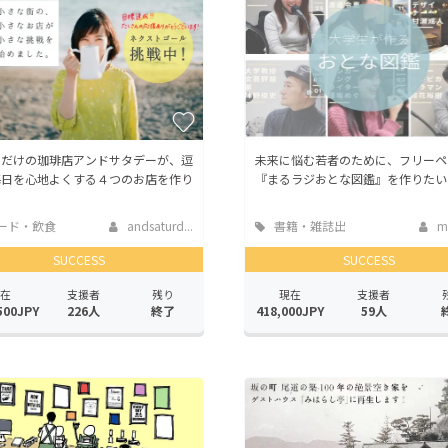
日だけの珈琲店アンドサタデーが、逗
未来に悩む若者のために、フリーペ
毎日を心地よくする４つのお店を作り
『まるラジおとな図鑑』を作りたい
ード・飲食
andsaturd...
書籍・雑誌出
ma
版
SUCCESS
SUCCESS
在
支援者
残り
現在
支援者
500JPY
226人
終了
418,000JPY
59人