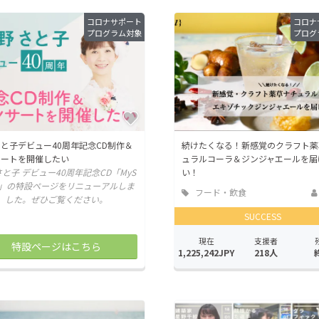
コロナサポート
コロナ
プログラム対象
プログ
と子デビュー40周年記念CD制作＆
続けたくなる！新感覚のクラフト薬
サートを開催したい
ュラルコーラ＆ジンジャエールを届
と子 デビュー40周年記念CD「MyS
い！
gs」の特設ページをリニューアルしま
フード・飲食
した。ぜひご覧ください。
店
SUCCESS
現在
支援者
特設ページはこちら
1,225,242JPY
218人