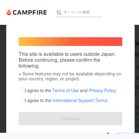
Welcome,
International users
nijinoeh
人気のプロジェクト
注目のリ
This site is available to users outside Japan.
これまでに1
Before continuing, please confirm the
following.
在住国：日本
※ Some features may not be available depending on
アート・写真
出身国：日本
your country, region, or project.
ニジノ絵本屋代
テクノロジー・ガジェット
I agree to the
Terms of Use
and
Privacy Policy
.
ャラバンとして
I agree to the
International Support Terms
.
映像・映画
nijinoehon
www.instag
ビジネス・起業
Continue
www.facebo
twitter.com
まちづくり・地域活性化
nijinoehony