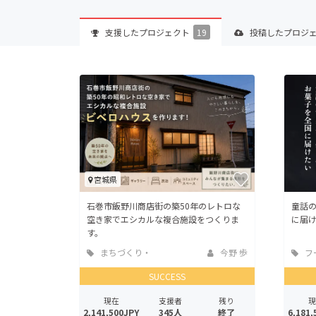
支援した
プロジェクト
19
投稿した
プロジ
宮城県
石巻市飯野川商店街の築50年のレトロな
童話
空き家でエシカルな複合施設をつくりま
に届
す。
まちづくり・
今野 歩
フ
地域活性化
店
SUCCESS
現在
支援者
残り
現
2,141,500JPY
345人
終了
6,181,