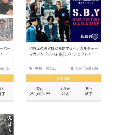
ーパー
渋谷区の美容師が発信するヘアカルチャー
！
マガジン「S.B.Y」創刊プロジェクト！
ruraji
書籍・雑誌出
kamitoatashi
版
FUNDED
残り
現在
支援者
残り
終了
251,000JPY
29人
終了