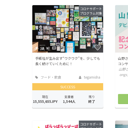
コロナサポート
プログラム対象
手紙社が生み出す“ワクワク”を、少しでも
山野さ
長く続けていくために！
コン
山野さ
on
フード・飲食
tegamisha
店
SUCCESS
現在
支援者
残り
15,555,655JPY
1,544人
終了
コロナサポート