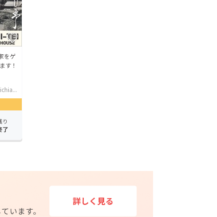
家をゲ
ます！
hia...
残り
終了