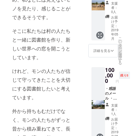
動報告
支援
メール
者：
ノを見たり、感じることが
・子供
0人
達から
できるそうです。
お届
の感謝
け予
の手紙
定：
・報告
2019
そこに私たちは村の人たち
年05
冊子 ・
こ
月
と一緒に図書館を作り、新
コー
の
リ
ヒー豆
タ
しい世界への窓を開こうと
ー
（ラオ
ン
詳細を見る
を
ス特産
選
しています。
択
品） ・
す
る
写真家
100
の写真
けれど、モンの人たちが信
・報告
,00
残り5
会兼食
じて守ってきたことを大切
0
円
事会へ
にする図書館したいと考え
の招待
・感謝
(2019年
のメー
ています。
2月と5
ル ・活
月に都
動報告
支援
内にて2
メール
者：
外から持ちもむだけでな
回の開
・子供
1人
催を予
達から
く、モンの人たちがずっと
お届
定して
の感謝
け予
おりま
の手紙
定：
昔から積み重ねてきて、長
す。詳
・報告
2019
年05