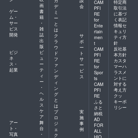
カ
談
特定商
CAM
画
デ
会
取引法
PFI
ゲー
書
ミ
に基づ
RE
ム・
籍
ー
く表記
for
サー
・
と
情報セ
Ente
ビス
雑
は
キュリ
rtain
開発
誌
ク
サ
ティ方
men
出
ラ
ポ
針
t
版
ウ
ー
反社基
CAM
ビジ
ビ
ド
ト
本方針
PFI
ネ
ュ
フ
サ
カスタ
RE
ス・
ー
ァ
ー
マーハ
for
起業
テ
ン
ビ
ラスメ
Spor
ィ
デ
ス
ントに
ts
ー
ィ
対する
CAM
・
ン
考え方
PFI
ヘ
グ
クッ
RE
ル
と
キーポ
ふる
ス
は
リシー
さと
ケ
プ
実
納税
ア
ロ
施
AD
アー
舞
ジ
事
FOR
ト・
台
ェ
例
ALL
写真
・
ク
HIO