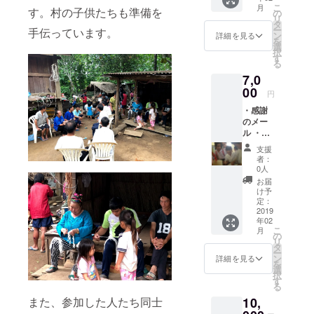
こ
月
す。村の子供たちも準備を
の
リ
タ
ー
手伝っています。
ン
詳細を見る
を
選
択
す
る
7,0
00
円
・感謝
のメー
ル ・活
動報告
支援
メール
者：
・ポス
0人
トカー
お届
ド ・オ
け予
リジナ
定：
ル記念
2019
年02
切手
こ
月
の
リ
タ
ー
ン
詳細を見る
を
選
択
す
る
10,
また、参加した人たち同士