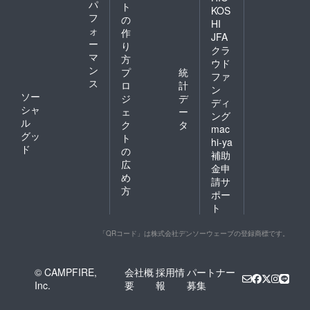
パ
ト
KOS
フ
の
HI
ォ
作
JFA
ー
り
クラ
マ
方
ウド
ン
プ
統
ファ
ス
ロ
計
ン
ソー
ジ
デ
ディ
シャ
ェ
ー
ング
ル
ク
タ
mac
グッ
ト
hi-ya
ド
の
補助
広
金申
め
請サ
方
ポー
ト
「QRコード」は株式会社デンソーウェーブの登録商標です。
© CAMPFIRE,
会社概
採用情
パートナー
Inc.
要
報
募集