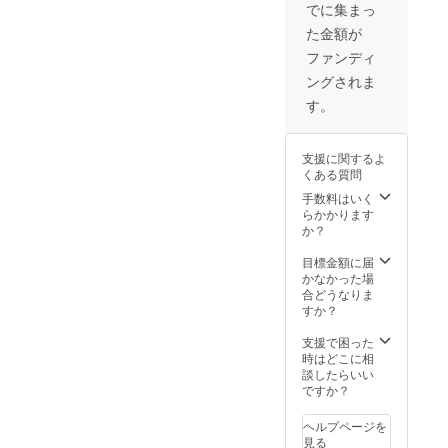
いただ
でに集まっ
きま
た金額が
す。ま
た、交
ファンディ
通費は
ングされま
自己負
担とな
す。
りま
す。) ・
コー
支援に関するよ
ヒー豆
くある質問
（ラオ
ス特産
手数料はいく
品） ・
らかかります
図書館
か？
に名前
を付け
目標金額に届
る権利
かなかった場
（学校
合どうなりま
横に設
すか？
置する
プレー
支援で困った
トのデ
時はどこに相
ザイン
談したらいい
も含
ですか？
む）
ヘルプページを
見る