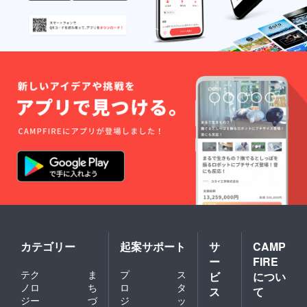
カテゴリー
起案サポート
サ
CAMP
ー
FIRE
テク
ま
プ
ス
ビ
につい
ノロ
ち
ロ
タ
ス
て
ジー
づ
ジ
ッ