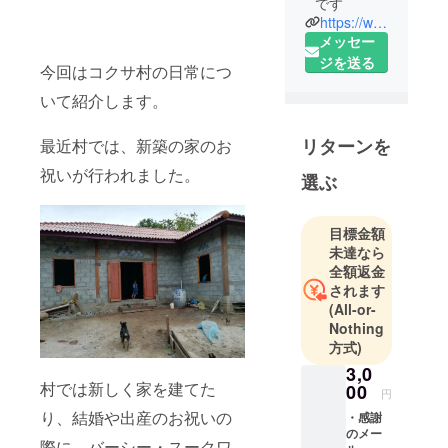
です
https://www.facebook.com/yuicompass/?eid=ARBX9HKSrOCE90sWeRdCY-3ghkr3dN8u-ynnfXDbBArO1mk4Fo1_t1z3ezyEomWbvegzXWAT7UsrhHUv
メッセー
ジを送る
今回はコクサ村の日常につ
いて紹介します。
リターンを
最近村では、新築の家のお
祝いが行われました。
選ぶ
目標金額
未達なら
全額返金
されます
(All-or-
Nothing
方式)
3,0
村では新しく家を建てた
00
円
り、結婚や出産のお祝いの
・感謝
のメー
際に、バーシー・スークワ