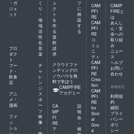
・ガ
く
ェ
フ
CAM
CAMP
ジェ
り
ク
に
PFI
FIREと
ット
・
ト
相
RE
は
地
を
談
CAM
あんし
域
作
す
PFI
ん・安
活
る
る
RE
全への
性
資
コ
取り組
化
料
ミュ
み
プロ
音
請
ニ
ニュー
ダク
楽
求
ティ
ス
ト
CAM
ヘルプ
クラウドファ
フー
チ
PFI
お問い
ンディングの
ド・
ャ
RE
合わせ
ノウハウを無
飲食
レ
Crea
料で学ぼう
店
ン
tion
各種規定
CAMPFIRE
ジ
CAM
アカデミー
アニ
ス
利用規
PFI
メ・
ポ
約
RE
漫画
ー
CA
説
細則
for
ツ
MP
明
プライ
Soci
ファ
映
FI
会
バシー
al
ッ
像
RE
・
ポリ
Goo
ショ
・
ア
相
シー
d
ン
映