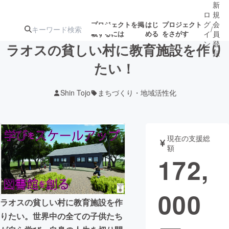
新
ロ
規
グ
会
プロジェクトを掲
はじ
プロジェクト
/
載するには
める
をさがす
イ
員
ン
登
ラオスの貧しい村に教育施設を作り
録
たい！
人気のプロ
注目のリ
注目の新着プロ
募集終了が近いプ
もうすぐ公開
Shin Tojo
まちづくり・地域活性化
ジェクト
ターン
ジェクト
ロジェクト
されます
アート・写真
音楽
現在の支援総
額
172,
テクノロジー・ガジェット
ゲーム・サ
000
映像・映画
書籍・雑誌
ラオスの貧しい村に教育施設を作
りたい。世界中の全ての子供たち
ビジネス・起業
チャレンジ