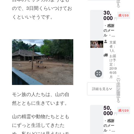
択
品）
す
る
ので、3日間くらいつけてお
30,
くといいそうです。
残り30
000
円
・感謝
のメー
ル ・活
動報告
支援
メール
者：
・子供
1人
達から
お届
の感謝
け予
の手紙
定：
・報告
2019
年05
冊子 ・
こ
月
刺繍
の
リ
（村の
タ
ー
モン民
ン
詳細を見る
を
族の手
選
モン族の人たちは、山の自
択
作り)
す
る
然とともに生きています。
50,
残り20
000
円
山の精霊や動物たちととも
・感謝
にずっと生活してきたた
のメー
ル ・活
め、私などには見えないモ