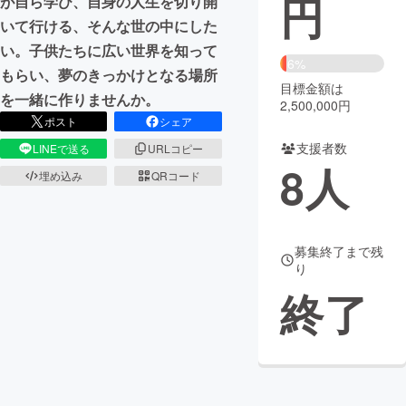
円
が自ら学び、自身の人生を切り開
いて行ける、そんな世の中にした
まちづくり・地域活性化
い。子供たちに広い世界を知って
6%
もらい、夢のきっかけとなる場所
目標金額は
CAMPFIRE for Social Good
CAMPFIRE Creation
を一緒に作りませんか。
2,500,000円
CAMPFIREふるさと納税
machi-ya
コミュニティ
ポスト
シェア
支援者数
LINEで送る
URLコピー
8
人
埋め込み
QRコード
募集終了まで残
り
終了