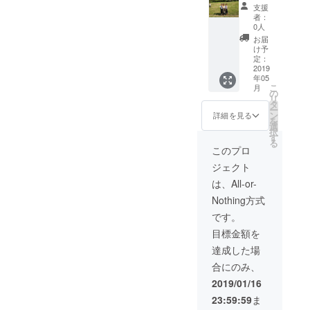
オリジ
細につ
動報告
支援
ナル記
いて
メール
者：
念トロ
は、決
・子供
0人
フィー
定次第
達から
お届
直ぐに
の感謝
け予
ご連絡
の手紙
定：
させて
・報告
2019
年05
いただ
冊子 ・
こ
月
きま
報告会
の
リ
す。ま
兼食事
タ
ー
た、交
会への
ン
詳細を見る
を
通費は
招待
選
択
自己負
(2019年
す
る
担とな
2月と5
このプロ
りま
月に都
ジェクト
す。) ・
内にて2
コー
回の開
は、All-or-
ヒー豆
催を予
Nothing方式
（ラオ
定して
ス特産
おりま
です。
品） ・
す。詳
目標金額を
オリジ
細につ
ナル図
いて
達成した場
書館建
は、決
合にのみ、
築模型
定次第
（サイ
直ぐに
2019/01/16
ズ等相
ご連絡
23:59:59
ま
談）
させて