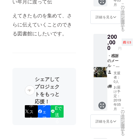
い年月に渡って伝
細につ
冊子 ・
こ
月
いて
コー
の
リ
は、決
ヒー豆
タ
ー
えてきたものを集めて、さ
定次第
（ラオ
ン
詳細を見る
を
直ぐに
ス特産
選
らに伝えていくことのでき
択
ご連絡
品） ・
す
る
させて
写真家
る図書館にしたいです。
200
いただ
の写真
きま
・報告
,00
残り3
す。ま
会兼食
0
円
た、交
事会へ
通費は
の招待
・感謝
自己負
(2019年
のメー
担とな
2月と5
ル ・活
りま
月に都
動報告
支援
す。) ・
内にて2
メール
者：
シェアして
刺繍
回の開
・子供
0人
（村の
催を予
達から
プロジェク
お届
モン民
定して
の感謝
け予
トをもっと
族の手
おりま
の手紙
定：
作り)
す。詳
・報告
2019
応援！
LIN
ポ
シ
年05
細につ
冊子 ・
Eで
こ
月
いて
報告会
ス
ェ
の
リ
送
は、決
兼食事
タ
ト
ア
ー
定次第
会への
る
ン
詳細を見る
を
直ぐに
招待
選
択
ご連絡
(2019年
す
る
させて
2月と5