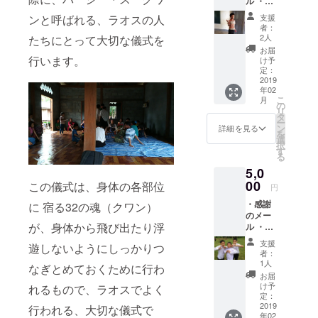
ル ・活
動報告
支援
ンと呼ばれる、ラオスの人
メール
者：
2人
たちにとって大切な儀式を
お届
行います。
け予
定：
2019
年02
こ
月
の
リ
タ
ー
ン
詳細を見る
を
選
択
す
る
5,0
00
この儀式は、身体の各部位
円
・感謝
に 宿る32の魂（クワン）
のメー
が、身体から飛び出たり浮
ル ・活
動報告
支援
遊しないようにしっかりつ
メール
者：
・ポス
1人
なぎとめておくために行わ
トカー
お届
ド
け予
れるもので、ラオスでよく
定：
2019
行われる、大切な儀式で
年02