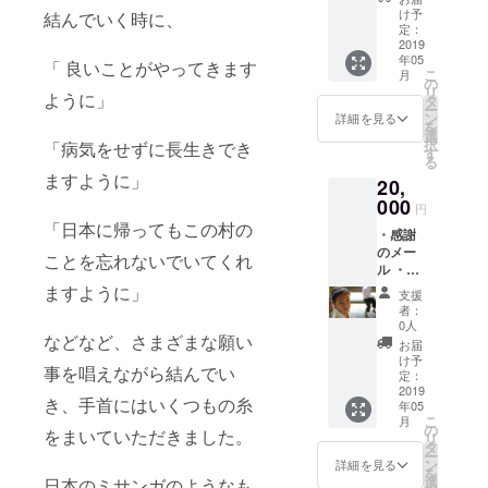
の感謝
け予
結んでいく時に、
の手紙
定：
・報告
2019
年05
冊子 ・
「 良いことがやってきます
こ
月
オリジ
の
リ
ように」
ナルマ
タ
ー
グカッ
ン
詳細を見る
を
プ
選
択
「病気をせずに長生きでき
す
る
ますように」
20,
000
円
「日本に帰ってもこの村の
・感謝
のメー
ことを忘れないでいてくれ
ル ・活
動報告
ますように」
支援
メール
者：
・子供
0人
などなど、さまざまな願い
達から
お届
の感謝
け予
事を唱えながら結んでい
の手紙
定：
・報告
2019
き、手首にはいくつもの糸
年05
冊子 ・
こ
月
コー
の
をまいていただきました。
リ
ヒー豆
タ
ー
（ラオ
ン
詳細を見る
を
ス特産
選
日本のミサンガのようなも