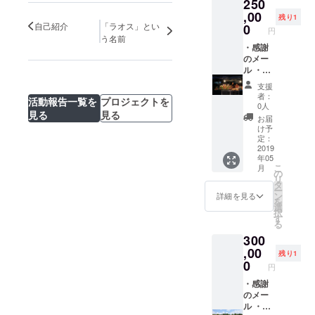
250
いただ
月に都
きま
内にて2
,00
残り1
す。ま
回の開
自己紹介
「ラオス」とい
0
円
た、交
催を予
う名前
通費は
定して
・感謝
自己負
おりま
のメー
担とな
す。詳
ル ・活
りま
細につ
動報告
支援
す。) ・
いて
メール
者：
活動報告一覧を
プロジェクトを
刺繍
は、決
・子供
0人
見る
見る
（村の
定次第
達から
お届
モン民
直ぐに
の感謝
け予
族の手
ご連絡
の手紙
定：
作り）
させて
・報告
2019
年05
・図書
いただ
冊子 ・
こ
月
館内に
きま
報告会
の
リ
顔写真
す。ま
兼食事
タ
ー
を載せ
た、交
会への
ン
詳細を見る
を
る権利
通費は
招待
選
択
（任
自己負
(2019年
す
る
意）
担とな
2月と5
300
りま
月に都
す。) ・
内にて2
,00
残り1
コー
回の開
0
円
ヒー豆
催を予
（ラオ
定して
・感謝
ス特産
おりま
のメー
品） ・
す。詳
ル ・活