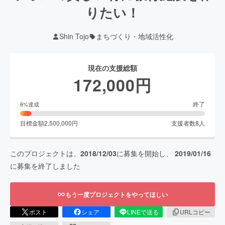
りたい！
Shin Tojo
まちづくり・地域活性化
現在の支援総額
172,000
円
終了
6
%達成
目標金額
2,500,000
円
支援者数
8
人
このプロジェクトは、
2018/12/03
に募集を開始し、
2019/01/16
に募集を終了しました
もう一度プロジェクトをやってほしい
ポスト
シェア
LINEで送る
URLコピー